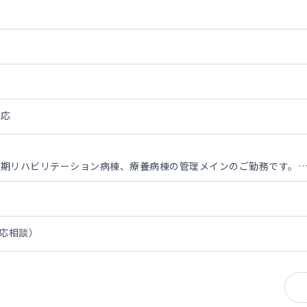
対応
復期リハビリテーション病棟、療養病棟の管理メインのご勤務です。
来のご対応もお願い致します。
 応相談）