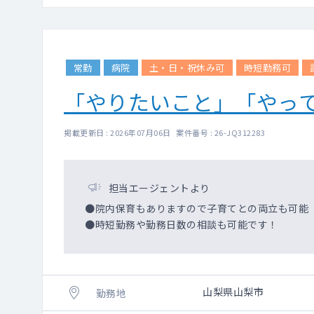
常勤
病院
土・日・祝休み可
時短勤務可
「やりたいこと」「やっ
掲載更新日 : 2026年07月06日 案件番号 : 26-JQ312283
担当エージェントより
●院内保育もありますので子育てとの両立も可能
●時短勤務や勤務日数の相談も可能です！
山梨県山梨市
勤務地