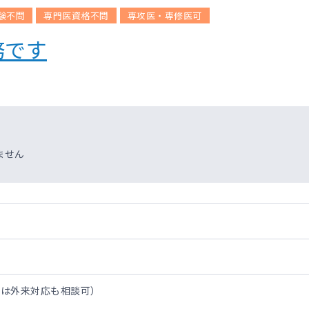
験不問
専門医資格不問
専攻医・専修医可
務です
ません
方は外来対応も相談可）