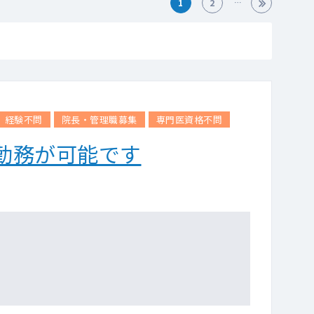
1
2
経験不問
院長・管理職募集
専門医資格不問
勤務が可能です