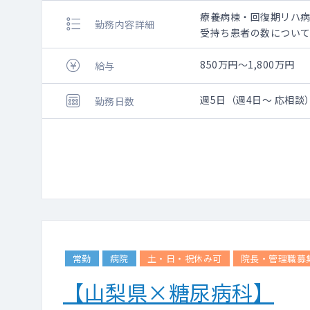
療養病棟・回復期リハ
勤務内容詳細
受持ち患者の数について
850万円～1,800万円
給与
週5日（週4日～ 応相談
勤務日数
常勤
病院
土・日・祝休み可
院長・管理職募
【山梨県×糖尿病科】