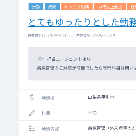
常勤
病院
ゆったり勤務
60代以上歓迎
経
とてもゆったりとした勤
掲載更新日 : 2026年07月03日 案件番号 : 26-JQ312279
担当エージェントより
病棟管理のご対応が可能でしたら専門科目は問い
山梨県甲州市
勤務地
不問
科目
病棟管理（外来希望の
勤務内容