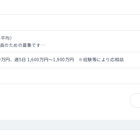
科平均）
増員のための募集です
・診断・療養管理
尿病外来のご対応もお願い致します。
600万円、週5日 1,600万円～1,900万円 ※経験等により応相談
度）
20名程度/コマ）
の依頼