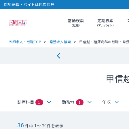
医師転職・バイトは民間医局
常勤検索
定期検索
民間医局
（転職）
（アルバイト）
医師求人・転職TOP
常勤求人検索
甲信越・糖尿病科の転職・常
甲信
診療科目
勤務地
年収
1
1
36
件中 1～ 20件を表示