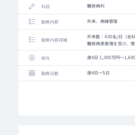
糖尿病科
科目
外来、病棟管理
勤務内容
外来数：430名/日（全
勤務内容詳細
糖尿病患者増を受け、
全人的・総合的な治療
一般内科外来の他、糖
週4日 1,300万円～1,
給与
病棟管理（常時10名程
週4日～5日
勤務日数
外来診療（週3～4コマ。
他科コンサルティング
二次救急対応