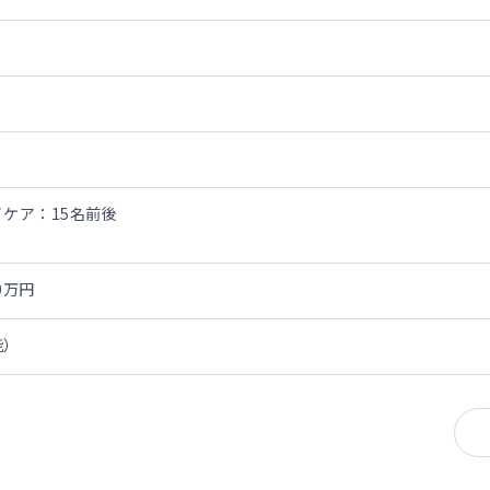
務
イケア：15名前後
務
00万円
能）