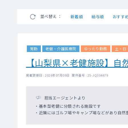
並べ替え ：
新着順
給与順
おすす
常勤
老健・介護医療院
ゆったり勤務
土・日
【山梨県×老健施設】自
掲載更新日 : 2026年07月09日 案件番号 : 25-JQ304679
担当エージェントより
・基本型老健に分類される施設です
・近隣にはゴルフ場やキャンプ場などがあり自然