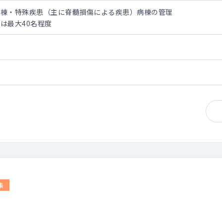
病棟・特殊疾患（主に脊髄損傷による疾患）病棟の管理
は最大40名程度
）
集