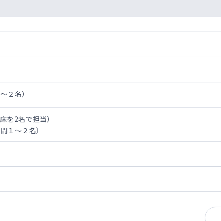
１～２名）
0床を2名で担当）
年間１～２名）