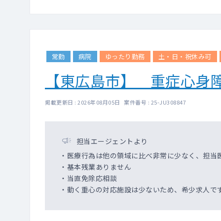
常勤
病院
ゆったり勤務
土・日・祝休み可
【東広島市】 重症心身
掲載更新日 : 2026年08月05日 案件番号 : 25-JU308847
担当エージェントより
・医療行為は他の領域に比べ非常に少なく、担当
・基本残業ありません
・当直免除応相談
・動く重心の対応施設は少ないため、希少求人で