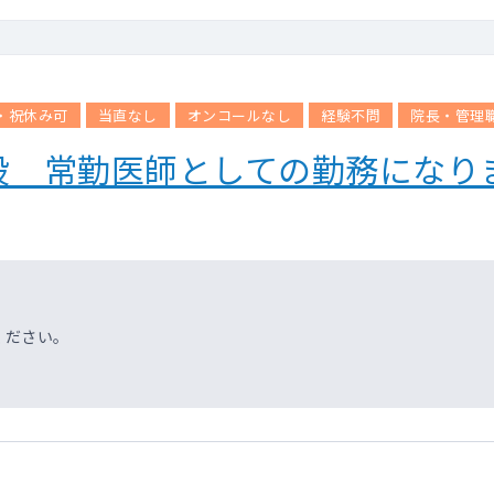
・祝休み可
当直なし
オンコールなし
経験不問
院長・管理
設 常勤医師としての勤務になり
ください。