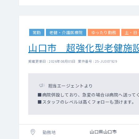
常勤
老健・介護医療院
ゆったり勤務
土・日
山口市 超強化型老健施
掲載更新日 : 2026年08月05日 案件番号 : 25-JU307929
担当エージェントより
■病院併設しており、急変の場合は病院へ送って
■スタッフのレベルは高くフォローも頂けます。
山口県山口市
勤務地