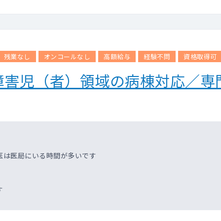
残業なし
オンコールなし
高額給与
経験不問
資格取得可
障害児（者）領域の病棟対応／専
医は医局にいる時間が多いです
す