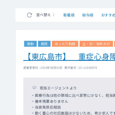
並べ替え ：
新着順
給与順
おすす
常勤
病院
ゆったり勤務
土・日・祝休み可
【東広島市】 重症心身
掲載更新日 : 2026年08月05日 案件番号 : 25-JU308978
担当エージェントより
・医療行為は他の領域に比べ非常に少なく、担当
・基本残業ありません
・当直免除応相談
・動く重心の対応施設は少ないため、希少求人で