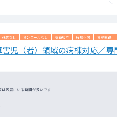
残業なし
オンコールなし
高額給与
経験不問
資格取得可
障害児（者）領域の病棟対応／専
医は医局にいる時間が多いです
す