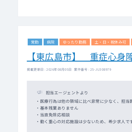
常勤
病院
ゆったり勤務
土・日・祝休み可
【東広島市】 重症心身
掲載更新日 : 2026年08月05日 案件番号 : 25-JU308979
担当エージェントより
・医療行為は他の領域に比べ非常に少なく、担当
・基本残業ありません
・当直免除応相談
・動く重心の対応施設は少ないため、希少求人で