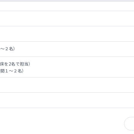
１～２名）
0床を2名で担当）
年間１～２名）