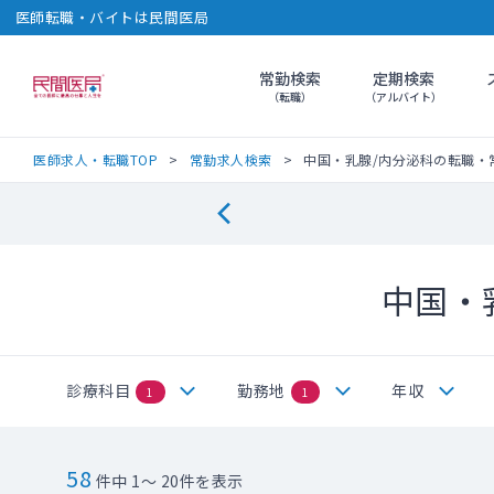
医師転職・バイトは民間医局
常勤検索
定期検索
民間医局
（転職）
（アルバイト）
医師求人・転職TOP
常勤求人検索
中国・乳腺/内分泌科の転職・
中国・
診療科目
勤務地
年収
1
1
58
件中 1～ 20件を表示