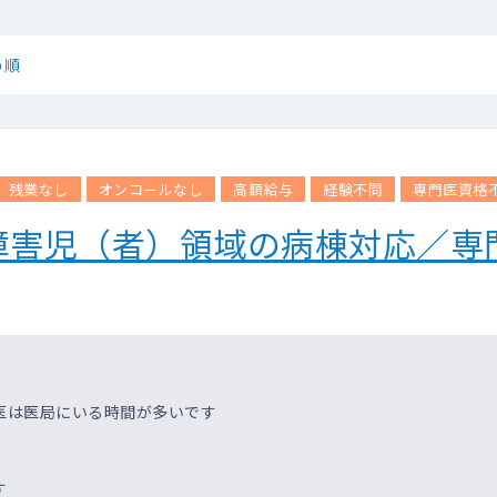
め順
残業なし
オンコールなし
高額給与
経験不問
専門医資格
障害児（者）領域の病棟対応／専
医は医局にいる時間が多いです
す