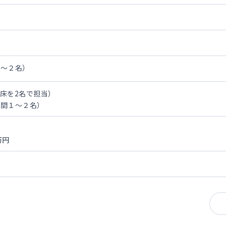
１～２名）
0床を2名で担当）
年間１～２名）
万円