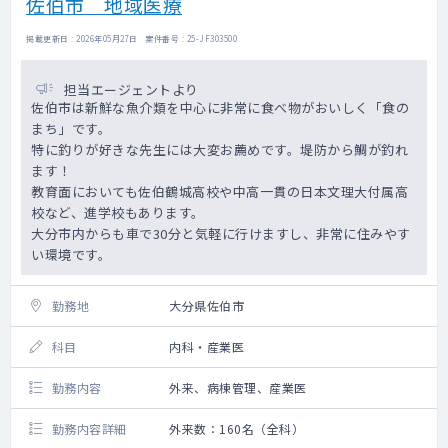
佐伯市 地域医療
掲載更新日 : 2026年05月27日 案件番号 : 25-JF303500
担当エージェントより
佐伯市は新鮮な魚介類を中心に非常に食べ物がおいしく「食の
まち」です。
特に釣りが好きな先生には大変お薦めです。堤防から鯛が釣れ
ます！
教育面においても佐伯鶴城高校や中高一貫の日本文理大付属高
校など、進学校もあります。
大分市内からも車で30分と気軽に行けますし、非常に住みやす
い環境です。
勤務地
大分県佐伯市
科目
内科・産業医
勤務内容
外来、病棟管理、産業医
勤務内容詳細
外来数：160名（全科）