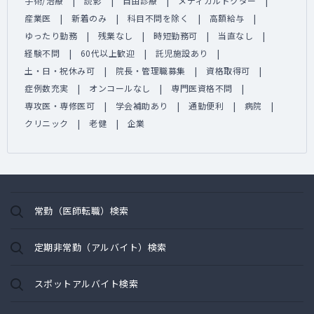
手術/治療
読影
自由診療
メディカルドクター
産業医
新着のみ
科目不問を除く
高額給与
ゆったり勤務
残業なし
時短勤務可
当直なし
経験不問
60代以上歓迎
託児施設あり
土・日・祝休み可
院長・管理職募集
資格取得可
症例数充実
オンコールなし
専門医資格不問
専攻医・専修医可
学会補助あり
通勤便利
病院
クリニック
老健
企業
常勤（医師転職）検索
定期非常勤（アルバイト）検索
スポットアルバイト検索