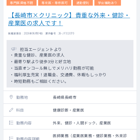
専門医資格不問
専攻医・専修医可
通勤便利
学会補助あり
【長崎市×クリニック】貴重な外来・健診・
産業医の求人です！
掲載更新日 : 2026年06月04日 案件番号 : 26-JF313370
担当エージェントより
・貴重な健診、産業医の求人
・最寄り駅より徒歩3分と好立地
・当直オンコール無しでメリハリ勤務が可能
・福利厚生充実！退職金、交通費、休暇もしっかり
・時短勤務もご相談ください。
勤務地
長崎県長崎市
科目
健康診断・産業医
勤務内容
外来、健診・人間ドック、産業医
医師業務（産業医業務・健診業務・外来診
勤務内容詳細