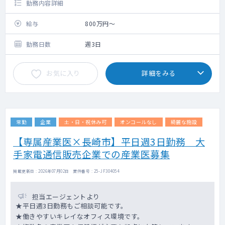
勤務内容詳細
給与
800万円～
勤務日数
週3日
お気に入り
詳細をみる
常勤
企業
土・日・祝休み可
オンコールなし
綺麗な施設
【専属産業医×長崎市】平日週3日勤務 大
手家電通信販売企業での産業医募集
掲載更新日 : 2026年07月02日 案件番号 : 25-JF304054
担当エージェントより
★平日週3日勤務もご相談可能です。
★働きやすいキレイなオフィス環境です。