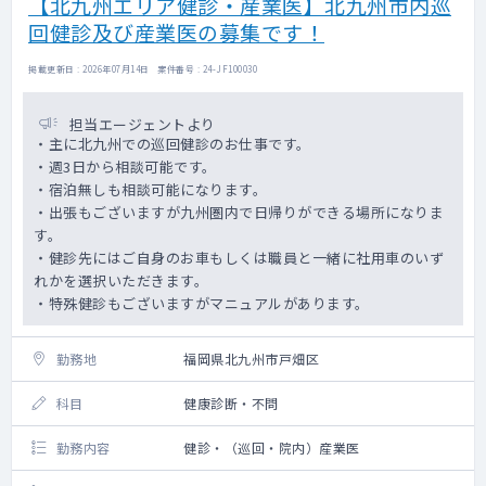
【北九州エリア健診・産業医】北九州市内巡
回健診及び産業医の募集です！
掲載更新日 : 2026年07月14日 案件番号 : 24-JF100030
担当エージェントより
・主に北九州での巡回健診のお仕事です。
・週3日から相談可能です。
・宿泊無しも相談可能になります。
・出張もございますが九州圏内で日帰りができる場所になりま
す。
・健診先にはご自身のお車もしくは職員と一緒に社用車のいず
れかを選択いただきます。
・特殊健診もございますがマニュアルがあります。
勤務地
福岡県北九州市戸畑区
科目
健康診断・不問
勤務内容
健診・（巡回・院内）産業医