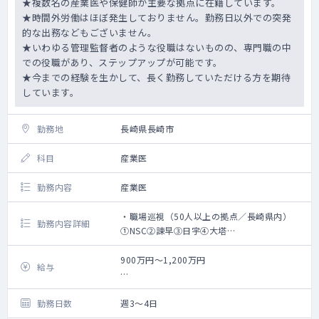
★複数名の産業医や保健師が主要な拠点に在籍しています。
★時間外労働はほぼ発生しておりません。勤務日以外での突発
的な出務などもございません。
★いわゆる管理監督者のような役職はないものの、専門職の中
での役職があり、ステップアップが可能です。
★今までの経験を生かして、長く勤務していただける方を期待
しています。
勤務地
長崎県長崎市
科目
産業医
勤務内容
産業医
・職場巡視（50人以上の拠点／長崎県内）
勤務内容詳細
①NSC②諫早③日宇④大塔
・巡視記録の確認、捺印
・定期健診結果報告書 署名・捺印
900万円～1,200万円
給与
・ストレスチェック実施者
・高ストレス者面談
（週3日 900万円 週4日 1200万円）
・長時間労働者面談
勤務日数
週3～4日
・心理的な負担の程度を把握するための検査