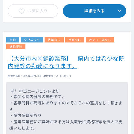
結果等報告書 署名・捺印
お気に入り
詳細をみる
・衛生委員会への参加
・健康診断事後措置
・作業環境管理
・健康相談
・保健指導
常勤
クリニック
残業なし
当直なし
オンコールなし
・休職、復職者対応･･･など
通勤便利
【大分市内×健診業務】 県内では希少な院
内健診の勤務になります。
掲載更新日 : 2026年06月23日 案件番号 : 25-JF307311
担当エージェントより
・希少な院内健診の勤務です。
・各専門科が病院にありますのでそちらへの連携をして頂きま
す
・院内保育所あり
・産業医業務にご興味がある方は入職後に資格取得を法人で支
援いたします。