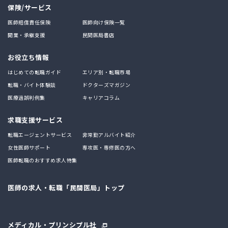
保険/サービス
医師賠償責任保険
医師向け保険一覧
開業・承継支援
民間医局書店
お役立ち情報
はじめての転職ガイド
エリア別・転職市場
転職・バイト体験談
ドクターズマガジン
医療過誤判例集
キャリアコラム
求職支援サービス
転職エージェントサービス
非常勤アルバイト紹介
女性医師サポート
専攻医・専修医の方へ
医師転職のおすすめ求人特集
医師の求人・転職「民間医局」トップ
メディカル・プリンシプル社