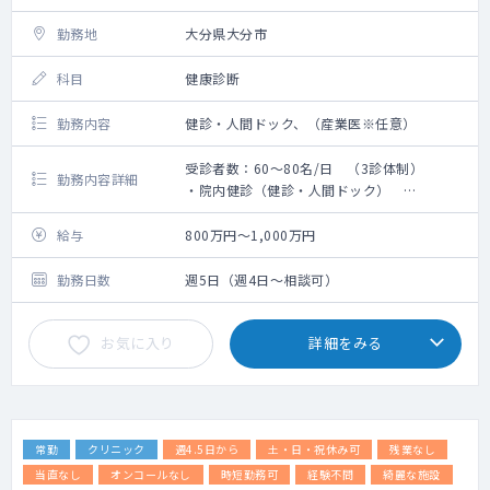
勤務地
大分県大分市
科目
健康診断
勤務内容
健診・人間ドック、（産業医※任意）
受診者数：60～80名/日 （3診体制）
勤務内容詳細
・院内健診（健診・人間ドック）
・産業医（任意）
給与
800万円～1,000万円
勤務日数
週5日（週4日～相談可）
お気に入り
詳細をみる
常勤
クリニック
週4.5日から
土・日・祝休み可
残業なし
当直なし
オンコールなし
時短勤務可
経験不問
綺麗な施設