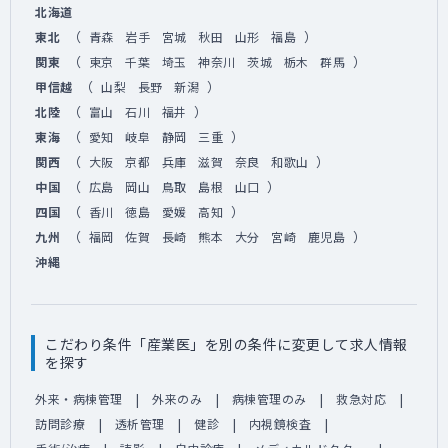
北海道
（
）
東北
青森
岩手
宮城
秋田
山形
福島
（
）
関東
東京
千葉
埼玉
神奈川
茨城
栃木
群馬
（
）
甲信越
山梨
長野
新潟
（
）
北陸
富山
石川
福井
（
）
東海
愛知
岐阜
静岡
三重
（
）
関西
大阪
京都
兵庫
滋賀
奈良
和歌山
（
）
中国
広島
岡山
鳥取
島根
山口
（
）
四国
香川
徳島
愛媛
高知
（
）
九州
福岡
佐賀
長崎
熊本
大分
宮崎
鹿児島
沖縄
こだわり条件「産業医」を別の条件に変更して求人情報
を探す
外来・病棟管理
外来のみ
病棟管理のみ
救急対応
訪問診療
透析管理
健診
内視鏡検査