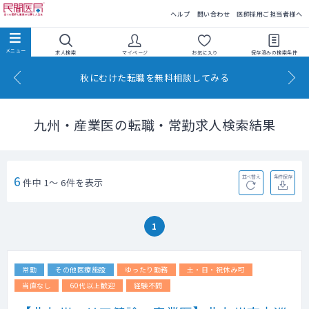
民間医局
ヘルプ
問い合わせ
医師採用ご担当者様へ
求人検索
マイページ
お気に入り
保存済みの
検索条件
秋にむけた転職を無料相談してみる
九州・産業医の転職・常勤求人検索結果
6
並べ替え
条件保存
件中 1～ 6件を表示
1
常勤
その他医療施設
ゆったり勤務
土・日・祝休み可
当直なし
60代以上歓迎
経験不問