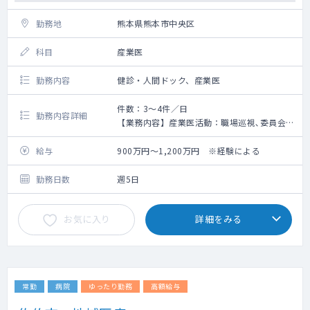
勤務地
熊本県熊本市中央区
科目
産業医
勤務内容
健診・人間ドック、産業医
件数：3～4件／日
勤務内容詳細
【業務内容】産業医活動：職場巡視､委員会参
加、産業医面談など
給与
900万円～1,200万円 ※経験による
◎場所：院内 または、契約企業先
◎労働安全衛生委員会への参加、職場巡視、
勤務日数
週5日
健康相談、過重労働面談、ストレスチェック
面談
お気に入り
詳細をみる
◎巡視先：熊本市内・市外の企業（保健師と2
名で同行）
◎産業医活動が無い場合は、健診および結果
説明の対応がございます。
常勤
病院
ゆったり勤務
高額給与