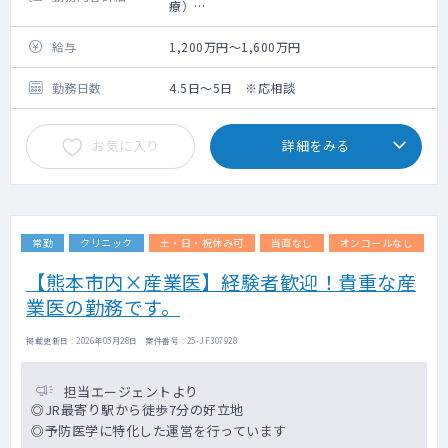
療）
■主な業務内容
・産業医業務
給与
1,200万円～1,600万円
（職場巡視、衛生委員会出席、長時間労働面
談、企業への健康管理指導等）
勤務日数
4.5日～5日 ※応相談
・健診業務
（健診診察、結果判定・胸写心電図判定等、
お気に入り
詳細をみる
再検査・精密検査の指示、）
・クリニック外来診療
・読影
・健康管理・予防医療に関する業務 等相談
しながら決定
常勤
クリニック
土・日・祝休み可
当直なし
オンコールなし
【熊本市内×産業医】経験者歓迎！貴重な産
業医の勤務です。
掲載更新日 : 2026年05月28日 案件番号 : 25-JF307928
担当エージェントより
◎JR最寄り駅から徒歩7分の好立地
◎予防医学に特化した運営を行っています