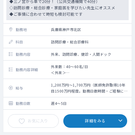
◆三ノ宮から車で20分！（公共交通機関で40分）
◇訪問診療・総合診療・家庭医を学びたい先生にオススメ
◆ご事情に合わせて時短も検討可能です
勤務地
兵庫県神戸市北区
科目
訪問診療・総合診療科
勤務内容
外来、訪問診療、健診・人間ドック
外来数：40～60名/日
勤務内容詳細
＜外来＞
●外来数：40～60名/日（繁忙期120名）担
当コマ数：応相談
1,200万円～1,700万円（医師免許取得10年
給与
⇒一般内科（発熱・腹痛・高血圧などの慢性
目1500万円程度。勤務日数時間・ご経験によ
疾患）が8割
って応相談）
稀に小児科、外科（簡単な縫合など）、緩
勤務日数
週4～5日
和（訪問診療実施前の抗がん剤投薬調整）
お気に入り
詳細をみる
＜訪問診療＞
●割合：居宅：8割、施設：2割（クリニック
の全体数：50名程度、（居宅40名程度・施設