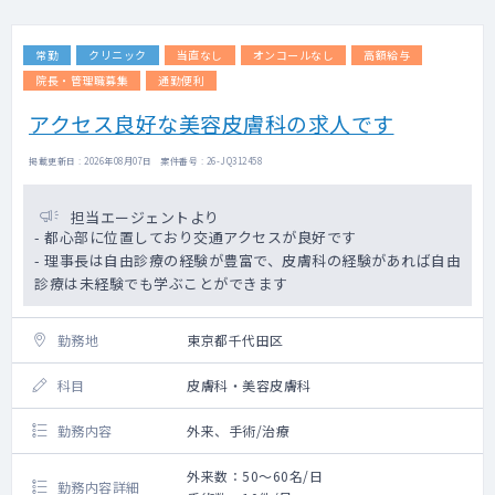
1施設））
⇒高齢者が足腰が悪く通院できなくなった方
常勤
クリニック
当直なし
オンコールなし
高額給与
の訪問診療が主です。
近隣病院からガンターミナル患者の紹介も
院長・管理職募集
通勤便利
ありますが5～6名程度です。
アクセス良好な美容皮膚科の求人です
＜オンコール＞
掲載更新日 : 2026年08月07日 案件番号 : 26-JQ312458
無しのご相談も可能です。
電話相談もすべて院長先生が対応頂けるので
ございません。
担当エージェントより
ご希望があれば夜間往診待機に入っていただ
- 都心部に位置しており交通アクセスが良好です
くことも可能で、別途1円万/回支給がござい
- 理事長は自由診療の経験が豊富で、皮膚科の経験があれば自由
ます
診療は未経験でも学ぶことができます
勤務地
東京都千代田区
科目
皮膚科・美容皮膚科
勤務内容
外来、手術/治療
外来数：50～60名/日
勤務内容詳細