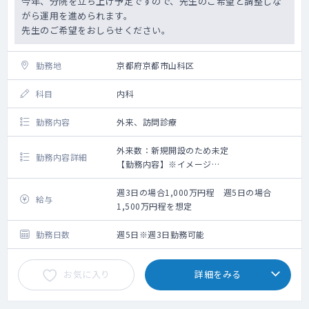
今年、分院を立ち上げ予定ですので、先生のご希望と調整しな
がら運用を進められます。
先生のご希望をおしらせください。
勤務地
京都府京都市山科区
科目
内科
勤務内容
外来、訪問診療
外来数：新規開設のため未定
勤務内容詳細
【勤務内容】※イメージ
午前：9:00～12:00 外来
午後：13:00～18:00 外来もしくは訪問診療
週3日の場合1,000万円程 週5日の場合
給与
※外来、訪問診療のコマについては応相談で
1,500万円程を想定
す。
各曜日の内訳についてはご希望を踏まえて
勤務日数
週5日※週3日勤務可能
調整となります。
お気に入り
詳細をみる
【外来について】
初診、再診で枠は分けてはいませんが先生方
の方針に従って予約の受け方等柔軟に対応い