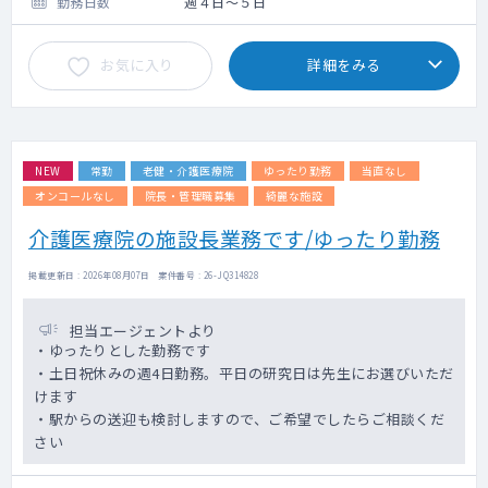
勤務日数
週４日～５日
お気に入り
詳細をみる
NEW
常勤
老健・介護医療院
ゆったり勤務
当直なし
オンコールなし
院長・管理職募集
綺麗な施設
介護医療院の施設長業務です/ゆったり勤務
掲載更新日 : 2026年08月07日 案件番号 : 26-JQ314828
担当エージェントより
・ゆったりとした勤務です
・土日祝休みの週4日勤務。平日の研究日は先生にお選びいただ
けます
・駅からの送迎も検討しますので、ご希望でしたらご相談くだ
さい