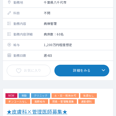
勤務地
千葉県八千代市
科目
不問
勤務内容
病棟管理
勤務内容詳細
病床数：60名
給与
1,200万円程度想定
勤務日数
週4日
お気に入り
詳細をみる
NEW
常勤
クリニック
土・日・祝休み可
当直なし
オンコールなし
高額給与
院長・管理職募集
通勤便利
★皮膚科×管理医師募集★