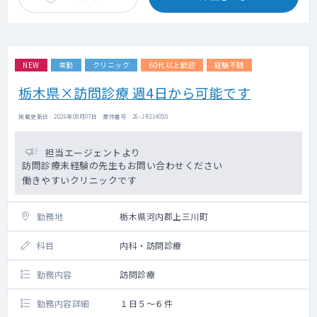
NEW
常勤
クリニック
60代以上歓迎
経験不問
栃木県×訪問診療 週4日から可能です
掲載更新日 : 2026年08月07日 案件番号 : 26-JR314050
担当エージェントより
訪問診療未経験の先生もお問い合わせください
働きやすいクリニックです
勤務地
栃木県河内郡上三川町
科目
内科・訪問診療
勤務内容
訪問診療
勤務内容詳細
１日５～６件