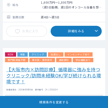
りますので、
1,600万円～1,800万円
給与
学び続けたい意欲の高い先生からのご応募を
（週5日勤務、週1回のオンコール当番を想
お待ちしております。
定）
勤務日数
週4日～週5日
お気に入り
詳細をみる
NEW
常勤
クリニック
当直なし
インセンティブあり
専門医資格不問
専攻医・専修医可
通勤便利
学会補助あり
【大阪市内×訪問診療】循環器に強みを持つ
クリニック/訪問未経験OK/学び続けられる環
境です！
掲載更新日 : 2026年08月06日 案件番号 : 24-JZ002024
担当エージェントより
検索条件を変更する
・ご入職後、初年度初日から有給休暇が付与されます。