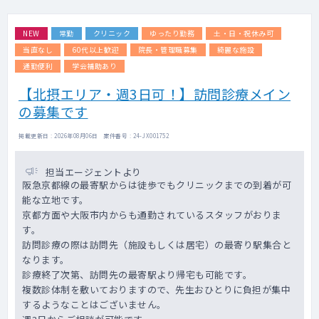
ただけます。
NEW
常勤
クリニック
ゆったり勤務
土・日・祝休み可
【訪問診療】
施設メインでの訪問診療となります。
当直なし
60代以上歓迎
院長・管理職募集
綺麗な施設
訪問体制は、看護師（ドライバー兼務）と2名
通勤便利
学会補助あり
体制です。
【北摂エリア・週3日可！】訪問診療メイン
【患者層】
の募集です
認知症、徘徊、老人性うつ病、統合失調症な
ど
掲載更新日 : 2026年08月06日 案件番号 : 24-JX001752
（若年層～高齢者まで幅広くご対応をお願い
いたします)
担当エージェントより
阪急京都線の最寄駅からは徒歩でもクリニックまでの到着が可
能な立地です。
京都方面や大阪市内からも通勤されているスタッフがおりま
す。
訪問診療の際は訪問先（施設もしくは居宅）の最寄り駅集合と
なります。
診療終了次第、訪問先の最寄駅より帰宅も可能です。
複数診体制を敷いておりますので、先生おひとりに負担が集中
するようなことはございません。