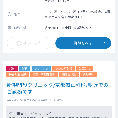
手術数：10件/月
保険診療の皮膚科を中心に、自由診療の美容
皮膚科の診療も行っております。
2,000万円～2,200万円（週5日の場合、管理
給与
保険診療が6～7割、自由診療が3～4割です。
医師手当を含む想定金額）
ただし自由診療は未経験でも構いません。
勤務日数
週4～5日 ※土曜日は勤務あり
お気に入り
詳細をみる
NEW
常勤
クリニック
ゆったり勤務
当直なし
60代以上歓迎
院長・管理職募集
綺麗な施設
通勤便利
新規開設クリニック/京都市山科区/駅近での
ご勤務です
掲載更新日 : 2026年08月06日 案件番号 : 25-JX306124
担当エージェントより