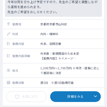
今年分院を立ち上げ予定ですので、先生のご希望と調整しなが
ら運用を進められます。
先生のご希望をおしらせください。
勤務地
京都府京都市山科区
科目
内科・精神科
勤務内容
外来、訪問診療
外来数：新規開設のため未定
勤務内容詳細
【勤務内容】※イメージ
午前：9:00～12:00 外来
午後：13:00～18:00 外来もしくは訪問診療
1,500万円～1,700万円 ※年次・経験に応じ
給与
※外来、訪問診療のコマについては応相談で
て面談後に決定
す。
各曜日の内訳についてはご希望を踏まえて
勤務日数
週5日 ※週3日勤務可能
調整となります。
お気に入り
詳細をみる
【外来について】
初診、再診で枠は分けてはいませんが先生方
の方針に従って予約の受け方等柔軟に対応い