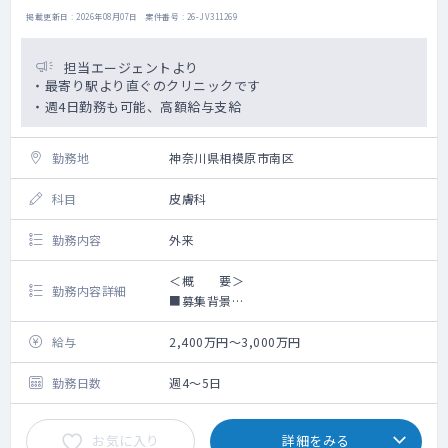
掲載更新日 : 2026年08月07日 案件番号 : 26-JV311269
担当エージェントより
・最寄り駅より直ぐのクリニックです
・週4日勤務も可能、高額給与支給
勤務地
神奈川県相模原市南区
科目
皮膚科
勤務内容
外来
＜概 要＞
勤務内容詳細
■募集背景
新規開院に伴い、管理医師募集
給与
2,400万円～3,000万円
■勤務内容（相談可能）
外来診療（診察、診断、治療方針の決定、投
勤務日数
週4～5日
薬処方など）
処置・小手術（ほくろ・粉瘤の切除、巻き爪
お気に入り
詳細をみる
処置、いぼ、切開非検査、生検（病理検査）