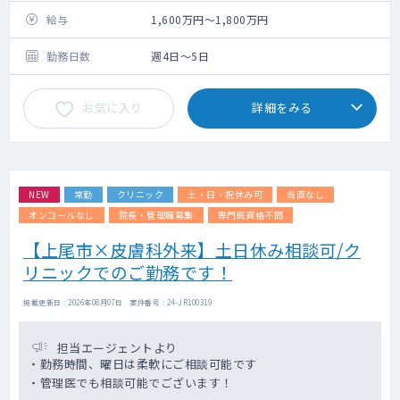
給与
1,600万円～1,800万円
勤務日数
週4日～5日
お気に入り
詳細をみる
NEW
常勤
クリニック
土・日・祝休み可
当直なし
オンコールなし
院長・管理職募集
専門医資格不問
【上尾市×皮膚科外来】土日休み相談可/ク
リニックでのご勤務です！
掲載更新日 : 2026年08月07日 案件番号 : 24-JR100319
担当エージェントより
・勤務時間、曜日は柔軟にご相談可能です
・管理医でも相談可能でございます！