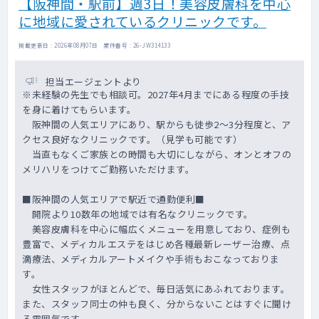
【阪神間・駅前】週3日！美容皮膚科を中心
に地域に愛されているクリニックです。
掲載更新日 : 2026年08月07日 案件番号 : 26-JW314133
担当エージェントより
※未経験の先生でも相談可。2027年4月までにある程度の手技
を身に着けてもらいます。
阪神間の人気エリアにあり、駅からも徒歩2～3分程度と、ア
クセス良好なクリニックです。（見学も可能です）
当直もなくご家族との時間も大切にしながら、オンとオフの
メリハリをつけてご勤務いただけます。
■阪神間の人気エリアで駅近で通勤便利■
開院より10数年の地域では有名なクリニックです。
美容皮膚科を中心に幅広くメニューを用意しており、症例も
豊富で、メディカルエステをはじめ各種最新レーザー治療、点
滴療法、メディカルアートメイクや手術もおこなっておりま
す。
女性スタッフがほとんどで、毎日活気にあふれております。
また、スタッフ同士の仲も良く、分からないことはすぐに聞け
る雰囲気です。