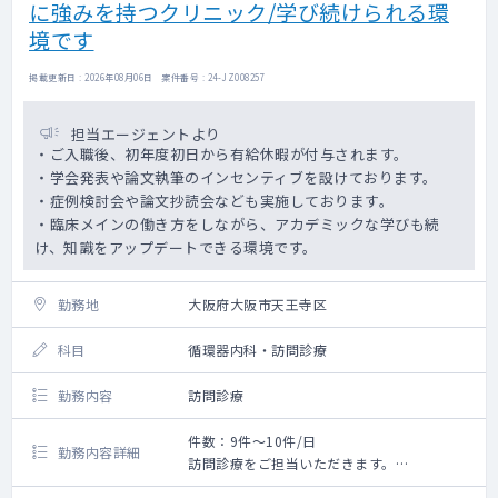
に強みを持つクリニック/学び続けられる環
境です
掲載更新日 : 2026年08月06日 案件番号 : 24-JZ008257
担当エージェントより
・ご入職後、初年度初日から有給休暇が付与されます。
・学会発表や論文執筆のインセンティブを設けております。
・症例検討会や論文抄読会なども実施しております。
・臨床メインの働き方をしながら、アカデミックな学びも続
け、知識をアップデートできる環境です。
勤務地
大阪府大阪市天王寺区
科目
循環器内科・訪問診療
勤務内容
訪問診療
件数：9件～10件/日
勤務内容詳細
訪問診療をご担当いただきます。
論文抄読やカンファレンスを積極的にしてお