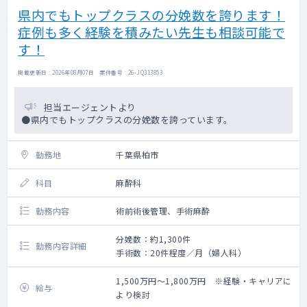
県内でもトップクラスの分娩数を誇ります！
症例も多く経験を積みたい先生も相談可能で
す！
掲載更新日 : 2026年08月07日 案件番号 : 26-JQ313853
担当エージェントより
●県内でもトップクラスの分娩数を誇っています。
勤務地
千葉県柏市
科目
麻酔科
勤務内容
術前術後管理、手術麻酔
分娩数：約1,300件
勤務内容詳細
手術数：20件程度／月（婦人科）
1,500万円～1,800万円 ※経験・キャリアに
給与
より検討