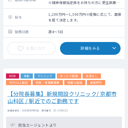
※精神保健指定医をお持ちの方に更生医療の
書類を作成いただきたい意向です。
1,200万円～1,500万円※経験に応じて、面接
給与
【勤務内容】
を経て決定します。
外来と訪問診療をお願いします。
外来はかかりつけ患者さんが中心です。
勤務日数
週4～5日
訪問診療は施設中心で、看護師さん兼運転手
の2名体制になります。
お気に入り
詳細をみる
NEW
常勤
クリニック
ゆったり勤務
当直なし
60代以上歓迎
院長・管理職募集
綺麗な施設
通勤便利
【分院長募集】新規開設クリニック/ 京都市
山科区 / 駅近でのご勤務です
掲載更新日 : 2026年08月06日 案件番号 : 25-JX306123
担当エージェントより