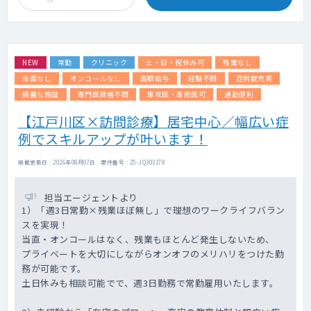
など
検査（ダーモスコピー、アレルギー、パッチ
テスト、真菌検査）など
マネジメント業務（スタッフ指導、診療効率
NEW
常勤
クリニック
土・日・祝休み可
残業なし
の管理、医療安全管理、経営相談）など
美容皮膚科（自費診療）追加は柔軟に相談可
当直なし
オンコールなし
高額給与
経験不問
症例数充実
能
綺麗な施設
専門医資格不問
専攻医・専修医可
通勤便利
【江戸川区×訪問診療】居宅中心／幅広い症
・外来：1日100名程度 1～2診療体制を予定
・患者層/主な疾患：アトピー、ニキビ、脱
例でスキルアップが叶います！
毛、水虫、とびひ、イボなどの一般皮膚科全
般、小児皮膚科の治療など
掲載更新日 : 2026年08月07日 案件番号 : 25-JQ303178
・保険診療中心
・スタッフ体制：医師1～2名、受付5名～、
担当エージェントより
看護師3名～
1）「週3日常勤×残業ほぼ無し」で理想のワークライフバラン
スを実現！
■勤務時間について
当直・オンコールはなく、残業もほとんど発生しないため、
診療時間：9:00～12:30/14:00～18:30
プライベートを大切にしながらオンオフのメリハリをつけた勤
受付時間：9:00～12:00/14:00～18:00
務が可能です。
スタッフ勤務時間：9:00～12:30/14:00～
土日休みも相談可能でで、週3日勤務で常勤雇用いたします。
18:30
早出あり：8:30～12:00/14:00～18:00