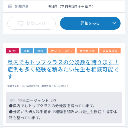
勤務日数
週4日（平日週3日＋土曜日）
お気に入り
詳細をみる
NEW
常勤
病院
オンコールなし
症例数充実
綺麗な施設
県内でもトップクラスの分娩数を誇ります！
症例も多く経験を積みたい先生も相談可能で
す！
掲載更新日 : 2026年08月07日 案件番号 : 26-JQ309802
担当エージェントより
●県内でもトップクラスの分娩数を誇っています。
●分娩から婦人科手術まで経験を積みたい先生も歓迎！指導体
制も整っています。