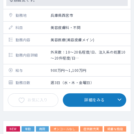
勤務地
兵庫県西宮市
科目
美容皮膚科・不問
勤務内容
美容医療(美容皮膚メイン)
外来数：10～20名程度/日、注入系の処置10
勤務内容詳細
～20件程度/日
《主な疾患》
美容皮膚（にきび、アンチエイジングな
給与
900万円～1,100万円
ど）、ヒアルロン酸・ボトックス注入、
ニキビ・アトピーなどの治療
勤務日数
週3日（水・木・金曜日）
ピアッシング、レーザー、皮膚腫瘍摘出
術、二重瞼・糸リフトなどの手術治療
お気に入り
詳細をみる
【設備】
電子カルテ：あり
その他美容機器は多数あり、必要があれば
導入も検討致します。
NEW
常勤
病院
オンコールなし
症例数充実
綺麗な施設