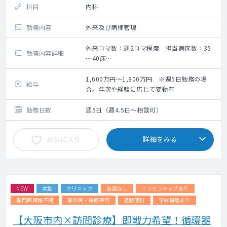
科目
内科
勤務内容
外来及び病棟管理
外来コマ数：週2コマ程度 担当病床数：35
勤務内容詳細
～40床
・外来：週2コマ程度
・病棟受け持ち患者数：35～40名程度
1,600万円～1,800万円 ※週5日勤務の場
給与
・早番・遅番は週1回ずつお願いしたい意向で
合。年次や経験に応じて変動有
す。
勤務日数
週5日（週4.5日～相談可）
お気に入り
詳細をみる
NEW
常勤
クリニック
当直なし
インセンティブあり
専門医資格不問
専攻医・専修医可
通勤便利
学会補助あり
【大阪市内×訪問診療】即戦力希望！循環器