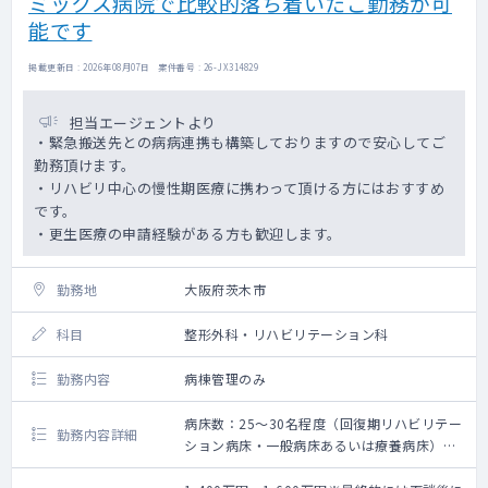
ミックス病院で比較的落ち着いたご勤務が可
能です
掲載更新日 : 2026年08月07日 案件番号 : 26-JX314829
担当エージェントより
・緊急搬送先との病病連携も構築しておりますので安心してご
勤務頂けます。
・リハビリ中心の慢性期医療に携わって頂ける方にはおすすめ
です。
・更生医療の申請経験がある方も歓迎します。
勤務地
大阪府茨木市
科目
整形外科・リハビリテーション科
勤務内容
病棟管理のみ
病床数：25～30名程度（回復期リハビリテー
勤務内容詳細
ション病床・一般病床あるいは療養病床）
【勤務内容】