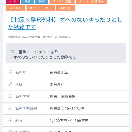
NEW
常勤
病院
ゆったり勤務
土・日・祝休み可
当直なし
オンコールなし
通勤便利
【北区×整形外科】オペのないゆったりとし
た勤務です
掲載更新日 : 2026年08月07日 案件番号 : 25-JQ302379
担当エージェントより
・オペのないゆったりとした勤務です
勤務地
東京都北区
科目
整形外科
勤務内容
外来、病棟管理
勤務内容詳細
外来数：20~30名/日
給与
1,400万円～1,500万円