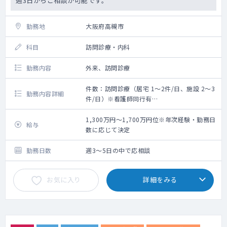
週3日からご相談が可能です。
勤務地
大阪府高槻市
科目
訪問診療・内科
勤務内容
外来、訪問診療
件数：訪問診療（居宅 1～2件/日、施設 2～3
勤務内容詳細
件/日）※看護師同行有
【勤務内容】※イメージ
基本的に訪問診療がメインのご勤務です
1,300万円～1,700万円位※年次経験・勤務日
給与
午前：9:00～12:00 外来もしくは訪問診
数に応じて決定
療
午後：13:00～18:00 訪問診療
勤務日数
週3～5日の中で応相談
※外来、訪問診療のコマについては応相談で
す。
お気に入り
詳細をみる
※各曜日の内訳についてはご希望を踏まえて
調整となります。
♦施設メインでの訪問診療となります。
♦訪問体制は、看護師と2名体制です。