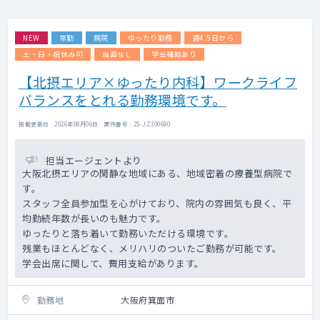
ただけます。
NEW
常勤
病院
ゆったり勤務
週4.5日から
【訪問診療】
施設メインでの訪問診療となります。
土・日・祝休み可
当直なし
学会補助あり
訪問体制は、看護師（ドライバー兼務）と2名
【北摂エリア×ゆったり内科】ワークライフ
体制です。
バランスをとれる勤務環境です。
【患者層】
認知症、徘徊、老人性うつ病、統合失調症な
掲載更新日 : 2026年08月06日 案件番号 : 25-JZ300680
ど
（若年層～高齢者まで幅広くご対応をお願い
担当エージェントより
いたします)
大阪北摂エリアの閑静な地域にある、地域密着の療養型病院で
す。
スタッフ全員参加型を心がけており、院内の雰囲気も良く、平
均勤続年数が長いのも魅力です。
ゆったりと落ち着いて勤務いただける環境です。
残業もほとんどなく、メリハリのついたご勤務が可能です。
学会出席に関して、費用支給があります。
勤務地
大阪府箕面市