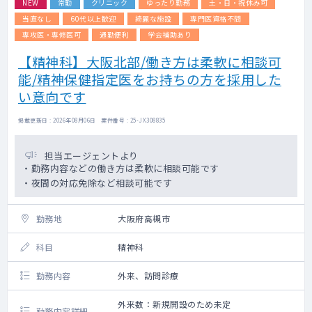
NEW
常勤
クリニック
ゆったり勤務
土・日・祝休み可
【オンコールについて】
当直なし
60代以上歓迎
綺麗な施設
専門医資格不問
シフト制で、先生方の希望に応じて調整して
専攻医・専修医可
通勤便利
学会補助あり
おります。
【精神科】大阪北部/働き方は柔軟に相談可
オンコール番の回数としては大体６回程度/月
（除外応相談可）
能/精神保健指定医をお持ちの方を採用した
そのうち出動回数は数件/月程度です。※お看
い意向です
取りの場合は出動必須
※回数及び、除外のご相談については都度お
掲載更新日 : 2026年08月06日 案件番号 : 25-JX308835
寄せ下さい。
担当エージェントより
【外来について】
・勤務内容などの働き方は柔軟に相談可能です
初診、再診で枠は分けてはいませんが先生方
・夜間の対応免除など相談可能です
の方針に従って予約の受け方等柔軟に対応い
ただけます。
※外来の患者数としては月に5～10名ほどと
勤務地
大阪府高槻市
少数です。
科目
精神科
勤務内容
外来、訪問診療
外来数：新規開設のため未定
勤務内容詳細