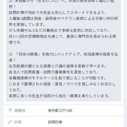
2）未経験から「在宅のプロ」へ。充実の教育体制と幅広い症
祝日勤務ありなしは検討中となります
例！
訪問診療が初めての先生も安心してスタートできるよう、
■そのほか
入職後2週間は院長・副院長やベテラン医師による手厚い同行研
・昇給：あり
修を実施しています。
・学会参加：法人内規定あり（発表の場合あ
り）、参加費用補助あり
がん末期やALSなどの難病まで多様な症例に対応しており、
・カルテ：電子カルテ
月1～2回の定期勉強会を通じて、着実に専門性を高められる環
・社会保険：健康保険/厚生年金/雇用保険/労
境です。
災保険/日本医師会医師賠償責任保険あり
・定年：60歳（65歳まで再雇用制度あり）
3）「将来の開業」を強力にバックアップ。地域連携の極意を伝
承！
在宅医療の鍵となる医療と介護の連携を実戦で学べます。
自法人で訪問看護・訪問介護事業所を運営しており、
多職種連携のモデルケースを肌で感じることが可能です。
これまで蓄積された経営・運営ノウハウを惜しみなくお伝えし
ており、
実際に多くの先生が当院から独立・開業を果たしています。
勤務地
東京都江戸川区
科目
訪問診療