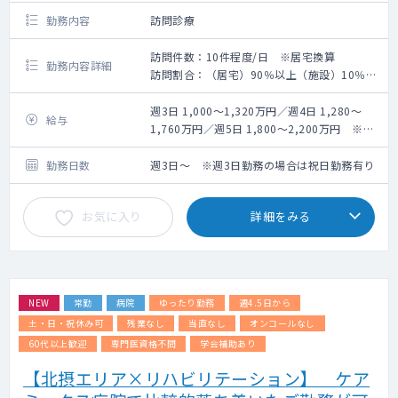
勤務内容
訪問診療
訪問件数：10件程度/日 ※居宅換算
勤務内容詳細
訪問割合：（居宅）90％以上（施設）10％未
満
訪問体制：医師・看護師・ドライバーの3名体
週3日 1,000～1,320万円／週4日 1,280～
給与
制
1,760万円／週5日 1,800～2,200万円 ※キ
主治医制を採用しており、医師1名（週5日勤
ャリア・経験等による
務の場合）に約100名の患者様をご担当頂き
勤務日数
週3日～ ※週3日勤務の場合は祝日勤務有り
ます。
総患者数の半数近くは癌末期の患者様で、精
お気に入り
詳細をみる
神疾患をお持ちの患者様も20％程度いらっし
ゃいます。
人工呼吸器をつけている患者様は数名いらっ
しゃいますが、症状の安定している方です。
訪問エリアは江戸川区が8割、残り2割は江戸
NEW
常勤
病院
ゆったり勤務
週4.5日から
川区近隣です。
平日は10ライン程度、土曜日は2～3ライン回
土・日・祝休み可
残業なし
当直なし
オンコールなし
っています。
60代以上歓迎
専門医資格不問
学会補助あり
【北摂エリア×リハビリテーション】 ケア