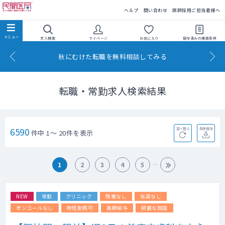
民間医局
ヘルプ
問い合わせ
医師採用ご担当者様へ
求人検索
マイページ
お気に入り
保存済みの
検索条件
秋にむけた転職を無料相談してみる
転職・常勤求人検索結果
6590
並べ替え
条件保存
件中 1～ 20件を表示
1
2
3
4
5
NEW
常勤
クリニック
残業なし
当直なし
オンコールなし
時短勤務可
高額給与
綺麗な施設