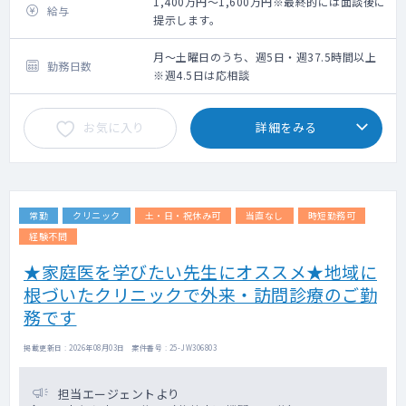
回復期リハビリテーションの病棟管理です。
1,400万円～1,600万円※最終的には面談後に
給与
提示します。
・一部、透析疾患の一般病床あるいは療養病
床もご担当をお願いします。
月～土曜日のうち、週5日・週37.5時間以上
勤務日数
・基本、主治医として管理をお願いします
※週4.5日は応相談
が、透析医と共に担当いただきますので
シャントトラブルなど、透析について相談い
お気に入り
詳細をみる
ただける環境で、穿刺は看護師さんが対応し
ます。
・グループ内の急性期病院から転院されてく
る方も多くいらっしゃいます。
常勤
クリニック
土・日・祝休み可
当直なし
時短勤務可
経験不問
★家庭医を学びたい先生にオススメ★地域に
根づいたクリニックで外来・訪問診療のご勤
務です
掲載更新日 : 2026年08月03日 案件番号 : 25-JW306803
担当エージェントより