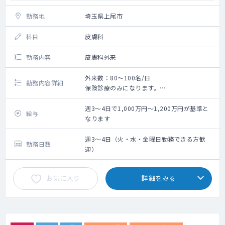
勤務地
埼玉県上尾市
科目
皮膚科
勤務内容
皮膚科外来
外来数：80～100名/日
勤務内容詳細
保険診療のみになります。
※Web予約、当日予約のかたも診察いただき
ます。
週3～4日で1,000万円～1,200万円が基準と
給与
（30分6枠、初診は1人あたり10分での調整を
なります
行っております）
週3～4日（火・水・金曜日勤務できる方歓
勤務日数
迎）
お気に入り
詳細をみる