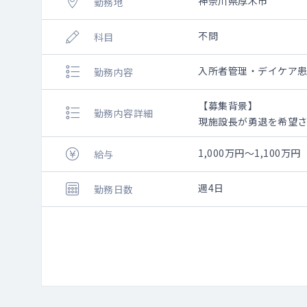
神奈川県厚木市
勤務地
不問
科目
入所者管理・デイケア
勤務内容
【募集背景】
勤務内容詳細
現施設長が勇退を希望
【勤務内容】
1,000万円～1,100万円
給与
・入所者定員100名（一
・通所定員20名の診察
週4日
勤務日数
・看取りは翌朝対応と
・病院からの急患は月0