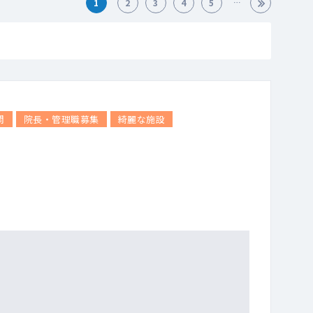
1
2
3
4
5
問
院長・管理職募集
綺麗な施設