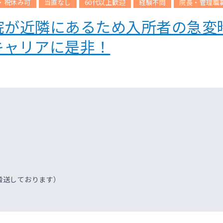
・祝休み可
当直なし
60代以上歓迎
経験不問
院長・管理職
院が近隣にあるため入所者の急変
キャリアに是非！
搬送しております）