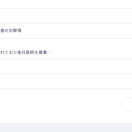
患者の診察等
されており後任医師を募集
般棟60名・認知症専門棟40名）の管理 ※現在92～93名程の稼働
 ※現在平均12名程
なりますので、お休み時や夜間などは関連病院の医師で対応できる範
～1件程度