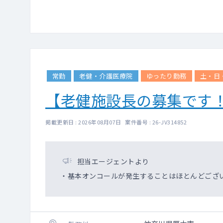
常勤
老健・介護医療院
ゆったり勤務
土・日
【老健施設長の募集です
掲載更新日 : 2026年08月07日 案件番号 : 26-JV314852
担当エージェントより
・基本オンコールが発生することはほとんどござ