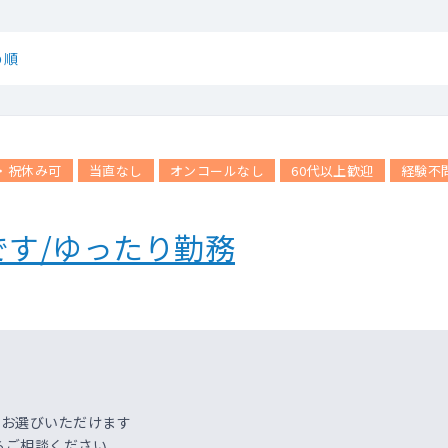
め順
・祝休み可
当直なし
オンコールなし
60代以上歓迎
経験不
す/ゆったり勤務
にお選びいただけます
らご相談ください