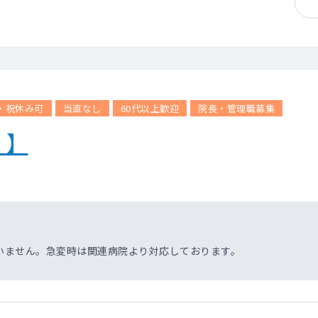
・祝休み可
当直なし
60代以上歓迎
院長・管理職募集
！】
いません。急変時は関連病院より対応しております。