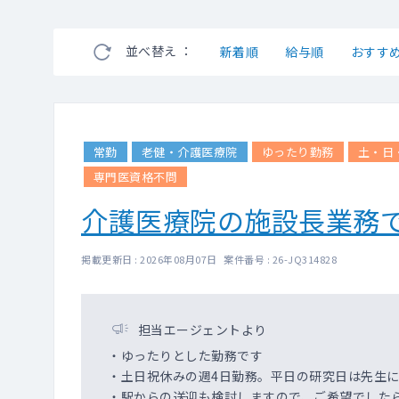
並べ替え ：
新着順
給与順
おすす
常勤
老健・介護医療院
ゆったり勤務
土・日
専門医資格不問
介護医療院の施設長業務で
掲載更新日 : 2026年08月07日 案件番号 : 26-JQ314828
担当エージェントより
・ゆったりとした勤務です
・土日祝休みの週4日勤務。平日の研究日は先生
・駅からの送迎も検討しますので、ご希望でした