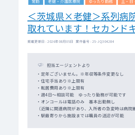
常勤
老健・介護医療院
ゆったり勤務
土・日
＜茨城県×老健＞系列病
取れています！セカンド
掲載更新日 : 2026年08月05日 案件番号 : 25-JQ304284
担当エージェントより
・定年ございません。※年収等条件変更なし
・住宅手当あり※上限有
・転居費用あり※上限有
・週4日～相談可能 ゆったり勤務が可能です
・オンコールは電話のみ 基本出動無し
（近隣に関連病院があり、入所者の急変時は病院
・駅最寄りから施設までは職員の送迎が可能