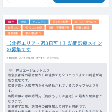
初診、再診で枠は分けてはいませんが先生方
の方針に従って予約の受け方等柔軟に対応い
ただけます。
NEW
常勤
クリニック
ゆったり勤務
土・日・祝休み可
【訪問診療】
施設メインでの訪問診療となります。
当直なし
60代以上歓迎
院長・管理職募集
綺麗な施設
訪問体制は、看護師（ドライバー兼務）と2名
通勤便利
学会補助あり
体制です。
【北摂エリア・週3日可！】訪問診療メイン
【患者層】
の募集です
認知症、徘徊、老人性うつ病、統合失調症な
ど
掲載更新日 : 2026年08月06日 案件番号 : 24-JX001752
（若年層～高齢者まで幅広くご対応をお願い
いたします)
担当エージェントより
阪急京都線の最寄駅からは徒歩でもクリニックまでの到着が可
能な立地です。
京都方面や大阪市内からも通勤されているスタッフがおりま
す。
訪問診療の際は訪問先（施設もしくは居宅）の最寄り駅集合と
なります。
診療終了次第、訪問先の最寄駅より帰宅も可能です。
複数診体制を敷いておりますので、先生おひとりに負担が集中