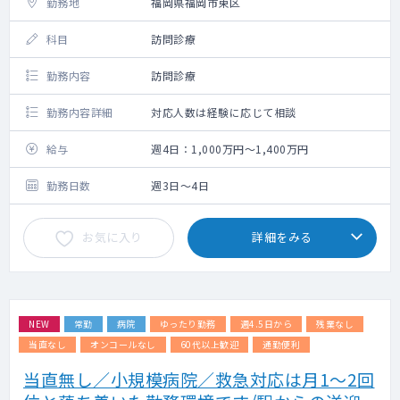
勤務地
福岡県福岡市東区
科目
訪問診療
勤務内容
訪問診療
勤務内容詳細
対応人数は経験に応じて相談
給与
週4日：1,000万円～1,400万円
勤務日数
週3日～4日
お気に入り
詳細をみる
NEW
常勤
病院
ゆったり勤務
週4.5日から
残業なし
当直なし
オンコールなし
60代以上歓迎
通勤便利
当直無し／小規模病院／救急対応は月1～2回