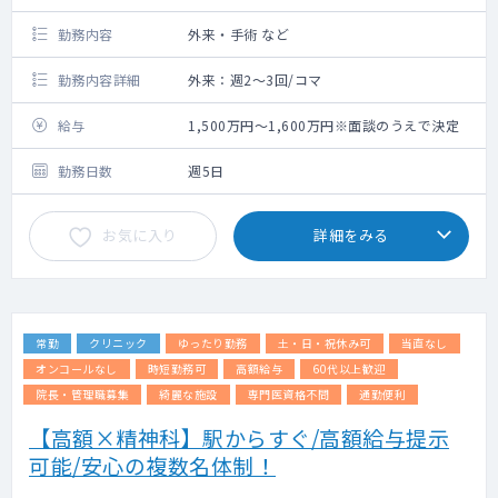
勤務内容
外来・手術 など
勤務内容詳細
外来：週2～3回/コマ
給与
1,500万円～1,600万円※面談のうえで決定
勤務日数
週5日
お気に入り
詳細をみる
常勤
クリニック
ゆったり勤務
土・日・祝休み可
当直なし
オンコールなし
時短勤務可
高額給与
60代以上歓迎
院長・管理職募集
綺麗な施設
専門医資格不問
通勤便利
【高額×精神科】駅からすぐ/高額給与提示
可能/安心の複数名体制！