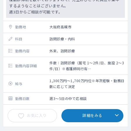
するようなことはございません。
週3日からご相談が可能です。
勤務地
大阪府高槻市
科目
訪問診療・内科
勤務内容
外来、訪問診療
件数：訪問診療（居宅 1～2件/日、施設 2～3
勤務内容詳細
件/日）※看護師同行有
【勤務内容】※イメージ
基本的に訪問診療がメインのご勤務です
1,300万円～1,700万円位※年次経験・勤務日
給与
午前：9:00～12:00 外来もしくは訪問診
数に応じて決定
療
午後：13:00～18:00 訪問診療
勤務日数
週3～5日の中で応相談
※外来、訪問診療のコマについては応相談で
す。
お気に入り
詳細をみる
※各曜日の内訳についてはご希望を踏まえて
調整となります。