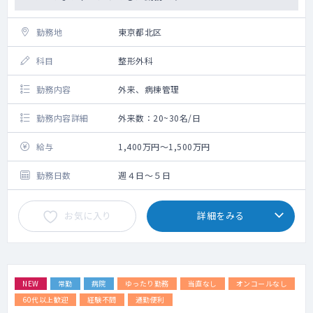
勤務地
東京都北区
科目
整形外科
勤務内容
外来、病棟管理
勤務内容詳細
外来数：20~30名/日
給与
1,400万円～1,500万円
勤務日数
週４日～５日
お気に入り
詳細をみる
NEW
常勤
病院
ゆったり勤務
当直なし
オンコールなし
60代以上歓迎
経験不問
通勤便利