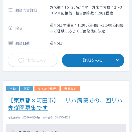
外来数：15~25名/コマ 外来コマ数：2～3
勤務内容詳細
コマ※応相談 担当病床数：20床程度
【期待される業務内容】
60床の小規模病院にて一般内科医としてのご
週4.5日の場合：1,200万円位～1,500万円位
給与
勤務をお願いいたします。
※ご経験に応じてご面談後に決定
・一般内科外来：週2～3コマ程度※コマ数応
相談の上決定
勤務日数
週4.5日
・外来患者数：15~25名程度※日によって増
減有
お気に入り
詳細をみる
・病棟管理：20名程度
※現在、常勤医2名と週3.5日の非常勤医の計
3名で担当を割り振っています。
常勤
病院
ゆったり勤務
当直なし
【東京都×町田市】 リハ病院での、回リハ
専従医募集です
掲載更新日 : 2026年08月03日 案件番号 : 24-JV004222