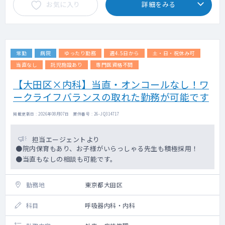
お気に入り
詳細をみる
常勤
病院
ゆったり勤務
週4.5日から
土・日・祝休み可
当直なし
託児施設あり
専門医資格不問
【大田区×内科】当直・オンコールなし！ワ
ークライフバランスの取れた勤務が可能です
掲載更新日 : 2026年08月07日 案件番号 : 26-JQ314717
担当エージェントより
●院内保育もあり、お子様がいらっしゃる先生も積極採用！
●当直もなしの相談も可能です。
勤務地
東京都大田区
科目
呼吸器内科・内科