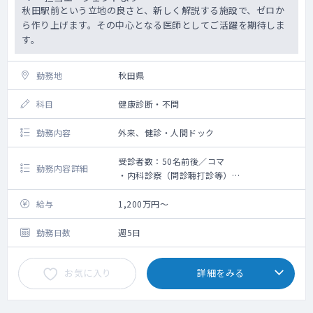
秋田駅前という立地の良さと、新しく解説する施設で、ゼロか
ら作り上げます。その中心となる医師としてご活躍を期待しま
す。
勤務地
秋田県
科目
健康診断・不問
勤務内容
外来、健診・人間ドック
受診者数：50名前後／コマ
勤務内容詳細
・内科診察（問診聴打診等）
・2診体制で午前最大90名の受け入れ枠があ
ります。
給与
1,200万円～
・予約状況により、特殊健診のご対応あり
・腹部エコー、心電図の判定が出た際、受診
勤務日数
週5日
者の方へ結果説明を行っていただく場合がご
ざいます
お気に入り
詳細をみる
・女性フロア/男性フロアどちらもご担当いた
だく可能性があります。
・外来診療：有り（二次健診程度）