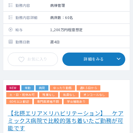
勤務内容
病棟管理
勤務内容詳細
病床数：60名
給与
1,200万円程度想定
勤務日数
週4日
お気に入り
詳細をみる
NEW
常勤
病院
ゆったり勤務
週4.5日から
土・日・祝休み可
残業なし
当直なし
オンコールなし
60代以上歓迎
専門医資格不問
学会補助あり
【北摂エリア×リハビリテーション】 ケア
ミックス病院で比較的落ち着いたご勤務が可
能です