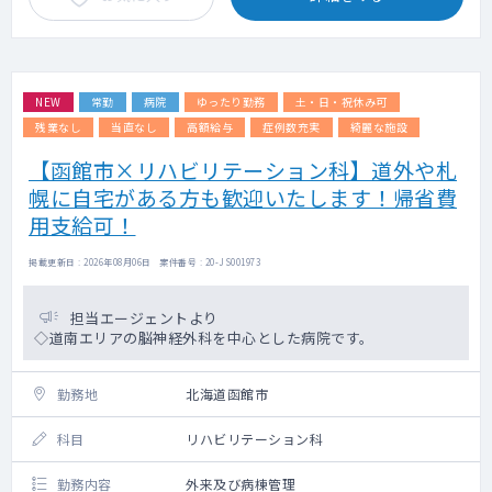
初診、再診で枠は分けてはいませんが先生方
の方針に従って予約の受け方等柔軟に対応い
ただけます。
NEW
常勤
病院
ゆったり勤務
土・日・祝休み可
【訪問診療】
施設メインでの訪問診療となります。
残業なし
当直なし
高額給与
症例数充実
綺麗な施設
訪問体制は、看護師（ドライバー兼務）と2名
【函館市×リハビリテーション科】道外や札
体制です。
幌に自宅がある方も歓迎いたします！帰省費
【患者層】
用支給可！
認知症、徘徊、老人性うつ病、統合失調症な
ど
掲載更新日 : 2026年08月06日 案件番号 : 20-JS001973
（若年層～高齢者まで幅広くご対応をお願い
いたします)
担当エージェントより
◇道南エリアの脳神経外科を中心とした病院です。
勤務地
北海道函館市
科目
リハビリテーション科
勤務内容
外来及び病棟管理