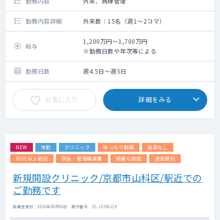
勤務内容
外来、病棟管理
勤務内容詳細
外来数：15名（週1～2コマ）
1,200万円～1,700万円
給与
※勤務日数や年次等による
勤務日数
週4.5日～週5日
お気に入り
詳細をみる
NEW
常勤
クリニック
ゆったり勤務
当直なし
60代以上歓迎
院長・管理職募集
綺麗な施設
通勤便利
新規開設クリニック/京都市山科区/駅近での
ご勤務です
掲載更新日 : 2026年08月06日 案件番号 : 25-JX306124