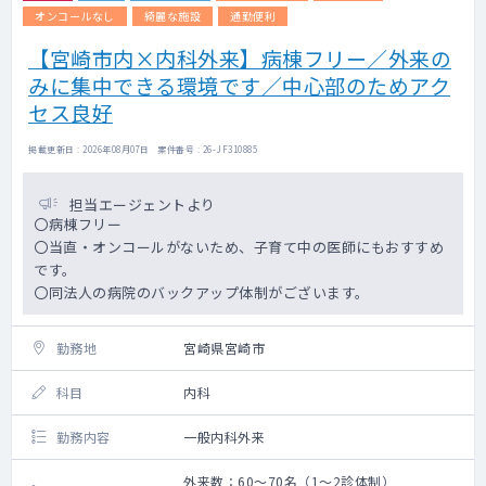
オンコールなし
綺麗な施設
通勤便利
【宮崎市内×内科外来】病棟フリー／外来の
みに集中できる環境です／中心部のためアク
セス良好
掲載更新日 : 2026年08月07日 案件番号 : 26-JF310885
担当エージェントより
〇病棟フリー
〇当直・オンコールがないため、子育て中の医師にもおすすめ
です。
〇同法人の病院のバックアップ体制がございます。
勤務地
宮崎県宮崎市
科目
内科
勤務内容
一般内科外来
外来数：60～70名（1～2診体制）