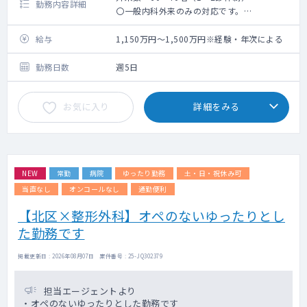
勤務内容詳細
〇一般内科外来のみの対応です。
〇当直・オンコールございません。
〇かかりつけの慢性疾患の患者さんが多めで
給与
1,150万円～1,500万円※経験・年次による
す。
勤務日数
週5日
お気に入り
詳細をみる
NEW
常勤
病院
ゆったり勤務
土・日・祝休み可
当直なし
オンコールなし
通勤便利
【北区×整形外科】オペのないゆったりとし
た勤務です
掲載更新日 : 2026年08月07日 案件番号 : 25-JQ302379
担当エージェントより
・オペのないゆったりとした勤務です