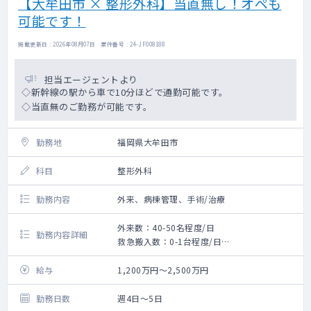
【大牟田市 × 整形外科】当直無し！オペも
可能です！
掲載更新日 : 2026年08月07日 案件番号 : 24-JF008188
担当エージェントより
◇新幹線の駅から車で10分ほどで通勤可能です。
◇当直無のご勤務が可能です。
勤務地
福岡県大牟田市
科目
整形外科
勤務内容
外来、病棟管理、手術/治療
外来数：40-50名程度/日
勤務内容詳細
救急搬入数：0-1台程度/日
◇外来、病棟管理、手術の対応をお願いしま
す。
給与
1,200万円～2,500万円
◇オペは月に数件程度、小オペのみで大きな
ものは他院に依頼しております。
勤務日数
週4日～5日
◇当直は他の医師で対応しておりますので、