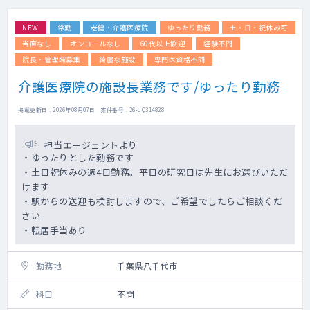
※今後保険診療も拡充していきたく、ご専門
に応じた外来を設けることも検討可能です
NEW
常勤
老健・介護医療院
ゆったり勤務
土・日・祝休み可
■読影について
当直なし
オンコールなし
60代以上歓迎
経験不問
※以下の読影が発生します。読影可能なもの
院長・管理職募集
綺麗な施設
専門医資格不問
をご明示ください
介護医療院の施設長業務です/ゆったり勤務
・X線読影（胸部・胃部）
・乳腺読影（マンモ・エコー）
掲載更新日 : 2026年08月07日 案件番号 : 26-JQ314828
・心電図読影
・腹部エコー読影
・CT読影（胸部・腹部）
担当エージェントより
検査技師と読影もあり。
・ゆったりとした勤務です
・土日祝休みの週4日勤務。平日の研究日は先生にお選びいただ
結果判定・説明（胸部・ 胃部 ・可能なら乳腺
けます
の一次読影）
・駅からの送迎も検討しますので、ご希望でしたらご相談くだ
専門外の場合は、院長をはじめとした常勤医
さい
がフォローします。
・転居手当あり
遠隔読影あり
二次読影：胸部・胃部・乳腺
勤務地
千葉県八千代市
科目
不問