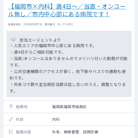
【福岡市×内科】週4日～／当直・オンコー
ル無し／市内中心部にある病院です！
掲載更新日 : 2026年08月07日 案件番号 : 26-JF314831
担当エージェントより
・人気エリアの福岡市中心部にある病院です。
・週4日からご相談可能です。
・当直/オンコールはありませんのでメリハリ付いた勤務が可能
です。
・公共交通機関のアクセスが良く、地下鉄やバスでの通勤も便
利です。
・外来コマ数や主治医担当数は話し合いのうえ、調整となりま
す。
勤務地
福岡県福岡市城南区
科目
内科
勤務内容
外来、病棟管理、訪問診療