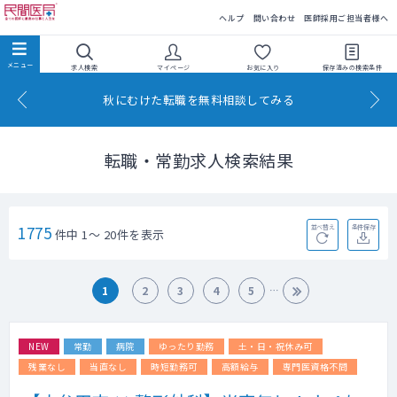
民間医局
ヘルプ
問い合わせ
医師採用ご担当者様へ
求人検索
マイページ
お気に入り
保存済みの
検索条件
秋にむけた転職を無料相談してみる
転職・常勤求人検索結果
1775
並べ替え
条件保存
件中 1～ 20件を表示
1
2
3
4
5
NEW
常勤
病院
ゆったり勤務
土・日・祝休み可
残業なし
当直なし
時短勤務可
高額給与
専門医資格不問