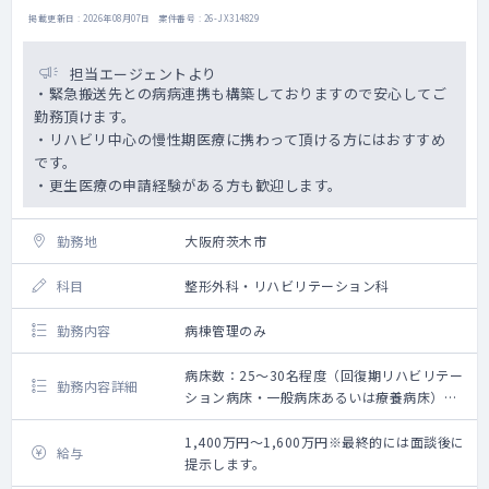
掲載更新日 : 2026年08月07日 案件番号 : 26-JX314829
担当エージェントより
・緊急搬送先との病病連携も構築しておりますので安心してご
勤務頂けます。
・リハビリ中心の慢性期医療に携わって頂ける方にはおすすめ
です。
・更生医療の申請経験がある方も歓迎します。
勤務地
大阪府茨木市
科目
整形外科・リハビリテーション科
勤務内容
病棟管理のみ
病床数：25～30名程度（回復期リハビリテー
勤務内容詳細
ション病床・一般病床あるいは療養病床）
【勤務内容】
回復期リハビリテーションの病棟管理です。
1,400万円～1,600万円※最終的には面談後に
給与
提示します。
・一部、透析疾患の一般病床あるいは療養病