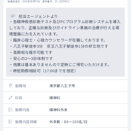
掲載更新日 : 2026年08月07日 案件番号 : 25-JQ304012
担当エージェントより
・各精神疾患診断テスト及びPCプログラム診断システムを導入
しており、正確な診断及びガイドライン準拠の治療が行える環
境整備に力を入れています。
・臨床心理士・心理カウンセラーが在籍しております。
・八王子駅徒歩3分 京王八王子駅徒歩1分の好立地です
・高額給与提示可能です
・安心の2～3診体制です
・残業は基本ありませんので定時にご帰宅いただけます。
・時短勤務相談可（17:00までを想定）
勤務地
東京都八王子市
科目
精神科
勤務内容
精神科外来
勤務内容詳細
外来数：80～100名/日