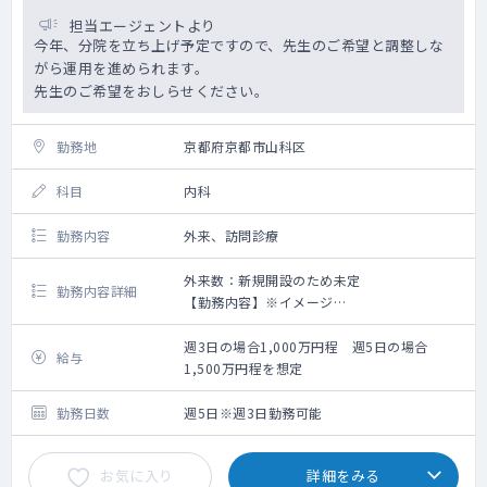
担当エージェントより
今年、分院を立ち上げ予定ですので、先生のご希望と調整しな
がら運用を進められます。
先生のご希望をおしらせください。
勤務地
京都府京都市山科区
科目
内科
勤務内容
外来、訪問診療
外来数：新規開設のため未定
勤務内容詳細
【勤務内容】※イメージ
午前：9:00～12:00 外来
午後：13:00～18:00 外来もしくは訪問診療
週3日の場合1,000万円程 週5日の場合
給与
※外来、訪問診療のコマについては応相談で
1,500万円程を想定
す。
各曜日の内訳についてはご希望を踏まえて
勤務日数
週5日※週3日勤務可能
調整となります。
お気に入り
詳細をみる
【外来について】