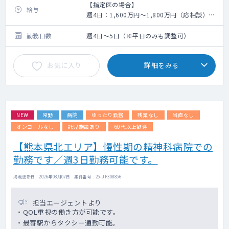
【指定医の場合】
給与
週4日：1,600万円～1,800万円（応相談）
週5日：1,800万円～2,000万円（応相談）
勤務日数
週4日～5日（※平日のみも調整可）
【非指定医の場合】
週4日：1,400万円～1,600万円（応相談）
お気に入り
詳細をみる
週5日：1,600万円～1,800万円（応相談）
※上記年収に管理医師手当「180万円/年」を
別途お支払いいたします。
NEW
常勤
病院
ゆったり勤務
残業なし
当直なし
オンコールなし
託児施設あり
60代以上歓迎
【熊本県北エリア】慢性期の精神科病院での
勤務です／週3日勤務可能です。
掲載更新日 : 2026年08月07日 案件番号 : 25-JF308856
担当エージェントより
・QOL重視の働き方が可能です。
・最寄駅からタクシー通勤可能。