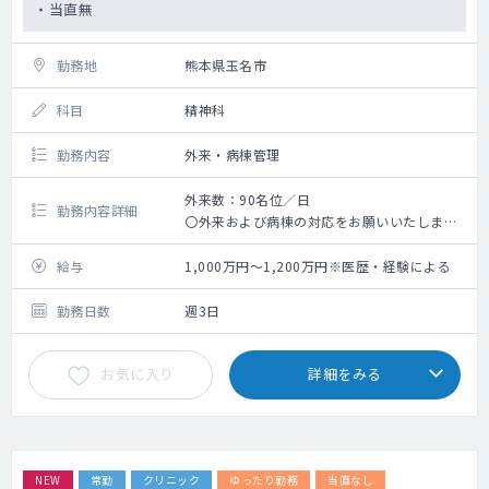
・当直無
勤務地
熊本県玉名市
科目
精神科
勤務内容
外来・病棟管理
外来数：90名位／日
勤務内容詳細
〇外来および病棟の対応をお願いいたしま
す。
〇統合失調症、うつ、認知症の患者の割合が
給与
1,000万円～1,200万円※医歴・経験による
多いです。
勤務日数
週3日
お気に入り
詳細をみる
NEW
常勤
クリニック
ゆったり勤務
当直なし