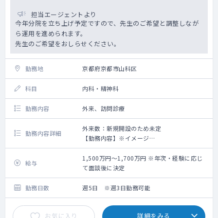
担当エージェントより
今年分院を立ち上げ予定ですので、先生のご希望と調整しなが
ら運用を進められます。
先生のご希望をおしらせください。
勤務地
京都府京都市山科区
科目
内科・精神科
勤務内容
外来、訪問診療
外来数：新規開設のため未定
勤務内容詳細
【勤務内容】※イメージ
午前：9:00～12:00 外来
午後：13:00～18:00 外来もしくは訪問診療
1,500万円～1,700万円 ※年次・経験に応じ
給与
※外来、訪問診療のコマについては応相談で
て面談後に決定
す。
各曜日の内訳についてはご希望を踏まえて
勤務日数
週5日 ※週3日勤務可能
調整となります。
お気に入り
詳細をみる
【外来について】