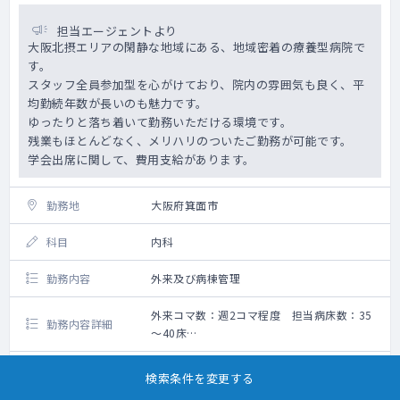
担当エージェントより
大阪北摂エリアの閑静な地域にある、地域密着の療養型病院で
す。
スタッフ全員参加型を心がけており、院内の雰囲気も良く、平
均勤続年数が長いのも魅力です。
ゆったりと落ち着いて勤務いただける環境です。
残業もほとんどなく、メリハリのついたご勤務が可能です。
学会出席に関して、費用支給があります。
勤務地
大阪府箕面市
科目
内科
勤務内容
外来及び病棟管理
外来コマ数：週2コマ程度 担当病床数：35
勤務内容詳細
～40床
・外来：週2コマ程度
・病棟受け持ち患者数：35～40名程度
1,600万円～1,800万円 ※週5日勤務の場
検索条件を変更する
給与
・早番・遅番は週1回ずつお願いしたい意向で
合。年次や経験に応じて変動有