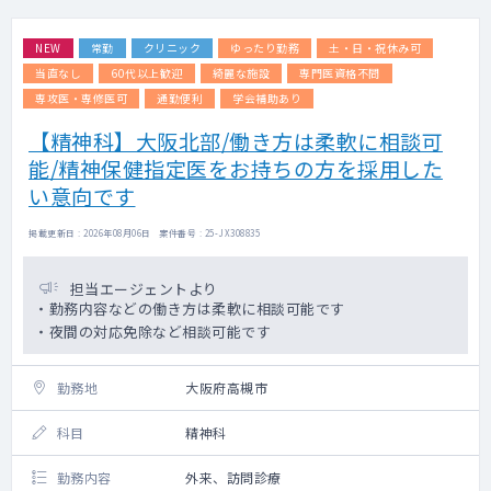
♦施設メインでの訪問診療となります。
♦訪問体制は、看護師と2名体制です。
NEW
常勤
クリニック
ゆったり勤務
土・日・祝休み可
【オンコールについて】
当直なし
60代以上歓迎
綺麗な施設
専門医資格不問
シフト制で、先生方の希望に応じて調整して
専攻医・専修医可
通勤便利
学会補助あり
おります。
【精神科】大阪北部/働き方は柔軟に相談可
オンコール番の回数としては大体６回程度/月
（除外応相談可）
能/精神保健指定医をお持ちの方を採用した
そのうち出動回数は数件/月程度です。※お看
い意向です
取りの場合は出動必須
※回数及び、除外のご相談については都度お
掲載更新日 : 2026年08月06日 案件番号 : 25-JX308835
寄せ下さい。
担当エージェントより
【外来について】
・勤務内容などの働き方は柔軟に相談可能です
初診、再診で枠は分けてはいませんが先生方
・夜間の対応免除など相談可能です
の方針に従って予約の受け方等柔軟に対応い
ただけます。
※外来の患者数としては月に5～10名ほどと
勤務地
大阪府高槻市
少数です。
科目
精神科
勤務内容
外来、訪問診療