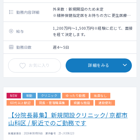
外来数：新規開設のため未定
勤務内容詳細
※精神保健指定医をお持ちの方に更生医療の
書類を作成いただきたい意向です。
1,200万円～1,500万円※経験に応じて、面接
給与
【勤務内容】
を経て決定します。
外来と訪問診療をお願いします。
外来はかかりつけ患者さんが中心です。
勤務日数
週4～5日
訪問診療は施設中心で、看護師さん兼運転手
の2名体制になります。
お気に入り
詳細をみる
NEW
常勤
クリニック
ゆったり勤務
当直なし
60代以上歓迎
院長・管理職募集
綺麗な施設
通勤便利
【分院長募集】新規開設クリニック/ 京都市
山科区 / 駅近でのご勤務です
掲載更新日 : 2026年08月06日 案件番号 : 25-JX306123