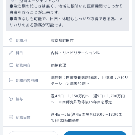
担当エージェントより
●急性期の忙しさは無く、地域に根付いた医療機関でしっかり
患者を診ることが出来ます。
●当直なしも可能で、休日・休暇もしっかり取得できる為、メ
リハリのある勤務が可能です。
勤務地
東京都町田市
科目
内科・リハビリテーション科
勤務内容
病棟管理
病床数：医療療養病床60床 、回復期リハビリ
勤務内容詳細
テーション病床60床
外来なし 病棟専従の勤務になります
週4.5日：1,350万円～ 週5日：1,700万円
給与
～ ※医師免許取得後15年目を想定
週4日～5日(週4日の場合は9:00～18:00ま
勤務日数
で)※32時間勤務