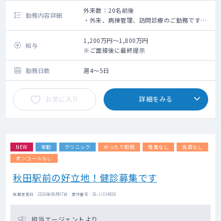
外来数：20名前後
勤務内容詳細
・外来、病棟管理、訪問診療のご勤務です。
・外来は1日あたり20名前後、外来コマ数は1
～2コマを想定しております。
1,200万円～1,800万円
給与
※外来は内科、整形外科合わせて3～4診体
※ご面接後に最終提示
制で対応しております。
・病棟主治医は20名程を想定しております
勤務日数
週4～5日
が、選考を通して話し合いのうえ決定となり
ます。
お気に入り
詳細をみる
・訪問診療は午後から実施しており、現在常
勤4名がシフト制で対応しております。
NEW
常勤
クリニック
ゆったり勤務
残業なし
当直なし
オンコールなし
秋田駅前の好立地！健診募集です
掲載更新日 : 2026年08月07日 案件番号 : 26-JI314836
担当エージェントより