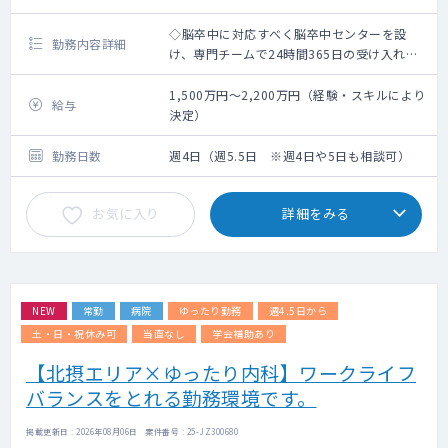
◇脳卒中に対応すべく脳卒中センターを設
勤務内容詳細
け、専門チームで24時間365日の受け入れ体
制を整えています。
◇医局の雰囲気は大変良く、若手Dr.も多く在
1,500万円～2,200万円（経験・スキルにより
給与
籍し、指導環境も整っています。
決定）
勤務日数
週4日（週5.5日 ※週4日や5日も相談可）
お気に入り
詳細をみる
NEW
常勤
病院
ゆったり勤務
週4.5日から
土・日・祝休み可
当直なし
学会補助あり
【北摂エリア×ゆったり内科】ワークライフ
バランスをとれる勤務環境です。
掲載更新日 : 2026年08月06日 案件番号 : 25-JZ300680