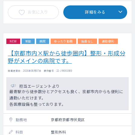
必須ではありません。
お気に入り
詳細をみる
◇給与はご経験、年次に応じて変動いたしま
す。
NEW
常勤
病院
ゆったり勤務
当直なし
通勤便利
【京都市内×駅から徒歩圏内】整形・形成分
野がメインの病院です。
掲載更新日 : 2026年08月07日 案件番号 : 22-JM001989
担当エージェントより
最寄駅から徒歩数分とアクセスも良く、京都市内からも便利に
通勤いただけます。
各医療設備も整っております。
勤務地
京都府京都市伏見区
科目
整形外科