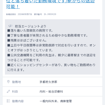
位と落ち着いた勤務環境です/駅からの送迎
可能！
掲載更新日 : 2026年08月07日 案件番号 : 19-JM004139
担当エージェントより
■落ち着いた雰囲気の病院です。
■丁寧な患者層が来院されるため穏やかな勤務環境です。
■残業はほぼございません。
■土日や平日夜間帯は非常勤医師で対応を行いますので、オン
とオフがはっきりとしています。
■公共交通機関をご利用の先生は、朝夕に最寄駅までの送迎を
つけることが可能です。
■近くにショッピングセンターがあり、買い物もご勤務終わり
に行えます。
勤務地
京都府久世郡
科目
内科・総合診療科
勤務内容
一般内科外来、病棟管理