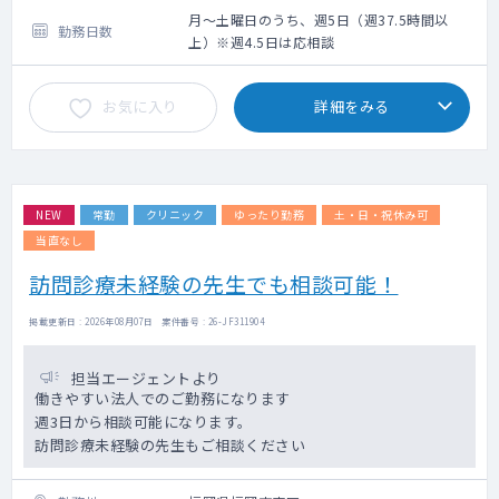
床もご担当をお願いします。
月～土曜日のうち、週5日（週37.5時間以
勤務日数
・基本、主治医として管理をお願いします
上）※週4.5日は応相談
が、透析医と共に担当いただきますので
シャントトラブルなど、透析について相談い
お気に入り
詳細をみる
ただける環境で、穿刺は看護師さんが対応し
ます。
・グループ内の急性期病院から転院されてく
る方も多くいらっしゃいます。
NEW
常勤
クリニック
ゆったり勤務
土・日・祝休み可
【早番・遅番の担当日】
早番は7:30～、遅番は18:00までですが
当直なし
担当日は出退勤時間に合わせて、勤務時間の
訪問診療未経験の先生でも相談可能！
調整も可能です。
例）7:30～16:00、9:30～18:00など
掲載更新日 : 2026年08月07日 案件番号 : 26-JF311904
担当エージェントより
働きやすい法人でのご勤務になります
週3日から相談可能になります。
訪問診療未経験の先生もご相談ください