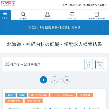
民間医局
ヘルプ
問い合わせ
医師採用ご担当者様へ
求人検索
マイページ
お気に入り
保存済みの
検索条件
秋にむけた転職を無料相談してみる
北海道・神経内科の転職・常勤求人検索結果
38
並べ替え
条件保存
件中 1～ 20件を表示
1
2
常勤
病院
ゆったり勤務
土・日・祝休み可
高額給与
症例数充実
綺麗な施設