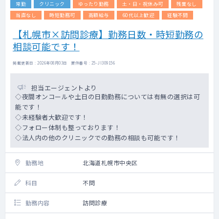
常勤
クリニック
ゆったり勤務
土・日・祝休み可
残業なし
当直なし
時短勤務可
高額給与
60代以上歓迎
経験不問
【札幌市×訪問診療】勤務日数・時短勤務の
相談可能です！
掲載更新日 : 2026年08月03日 案件番号 : 25-JI309156
担当エージェントより
◇夜間オンコールや土日の日勤勤務については有無の選択は可
能です！
◇未経験者大歓迎です！
◇フォロー体制も整っております！
◇法人内の他のクリニックでの勤務の相談も可能です！
勤務地
北海道札幌市中央区
科目
不問
勤務内容
訪問診療