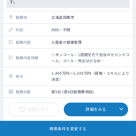
す。
勤務地
北海道函館市
科目
内科・不問
勤務内容
入居者の健康管理
◇オンコール：1週間交代で担当のセカンドコ
勤務内容詳細
ール、コール・呼出は少なめ
⇒2024年度の実績で「出動が月0.5件（2ヶ月
に1回程度）、コールが月4～5件」と、呼び
1,400万円～1,500万円（経験・スキルにより
給与
出しが非常に少ないのが特徴です。
決定）
⇒深夜帯の出動なし：深夜12時～翌朝7時ま
では出動がないと明記されており、夜間の睡
勤務日数
週5日 (週4日勤務要相談)
眠が確保される仕組みになっています。
◇カルテ：電子カルテ
お気に入り
詳細をみる
◇老健類型：超強化型
◇病床種別：入所定員：150名、通所定員：
45名
◇体制：医師、看護師（コメディカル）体制
検索条件を変更する
（現在） 医師常勤 2名で入所者の健康管理
1
2