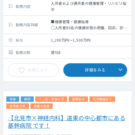
入所者および通所者の健康管理・リハビリ指
勤務内容
示
■健康管理・健康指導
勤務内容詳細
○入所者80名の健康状態の把握、回診、診
断、治療、処方など。
○通所リハビリ利用者登録者100名のリハビ
給与
1,200万円～1,500万円
リ会議出席。
○訪問リハビリテーション利用者30名のリハ
勤務日数
週5日
ビリ会議出席。
○慢性疾患の管理や日常的な健康管理。
お気に入り
詳細をみる
○栄養管理、感染症対策
○入所利用者の看取り対応。
○オンコール対応：時間外(勤務時間以降、ま
た休日)も発生します。
電話対応は月2回程度、出動は月1回程度(恐
常勤
病院
土・日・祝休み可
高額給与
託児施設あり
らく看取り)
症例数充実
綺麗な施設
■リハビリ・ケアへの指示
【北見市×神経内科】道東の中心都市にある
○利用者の状態を把握した上で主に医療職へ
基幹病院 です！
の具体的な指示。