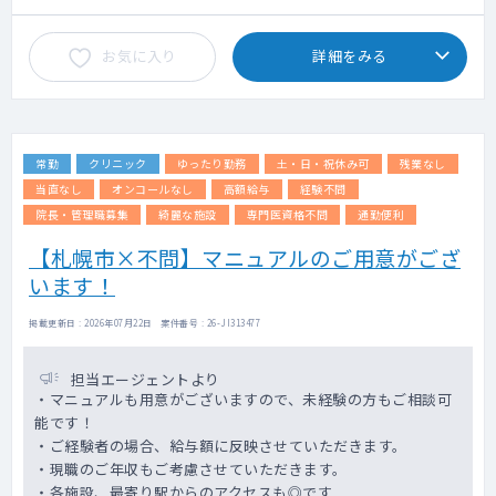
お気に入り
詳細をみる
常勤
クリニック
ゆったり勤務
土・日・祝休み可
残業なし
当直なし
オンコールなし
高額給与
経験不問
院長・管理職募集
綺麗な施設
専門医資格不問
通勤便利
【札幌市×不問】マニュアルのご用意がござ
います！
掲載更新日 : 2026年07月22日 案件番号 : 26-JI313477
担当エージェントより
・マニュアルも用意がございますので、未経験の方もご相談可
能です！
・ご経験者の場合、給与額に反映させていただきます。
・現職のご年収もご考慮させていただきます。
・各施設、最寄り駅からのアクセスも◎です