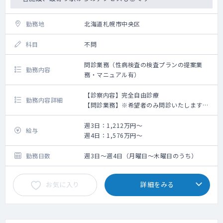
勤務地
北海道札幌市中央区
科目
不問
問診業務（性病検査の検査プランの提案業
勤務内容
務・マニュアル有）
【診察内容】完全自由診療
勤務内容詳細
【問診業務】※希望者のみ問診いたします。
・症状を聞き、マニュアルに沿って検査プラ
ンを提案していただきます。
週3日：1,212万円～
給与
※視診あり
週4日：1,576万円～
※外科的手術が必要な場合は、お近くのクリ
ニックを紹介していただきます。
勤務日数
週3日～週4日（月曜日～木曜日のうち）
→問診はおおよそ1人当たり5分程度、多い日
は20人以上の患者様をカウンセリングして頂
お気に入り
詳細をみる
く予定です。
【薬の処方】
陽性者の場合再来院していただき、結果に沿
って治療薬を処方していただきます。