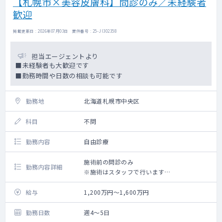
【札幌市×美容皮膚科】問診のみ／未経験者
歓迎
掲載更新日 : 2026年07月03日 案件番号 : 25-JI302358
担当エージェントより
■未経験者も大歓迎です
■勤務時間や日数の相談も可能です
勤務地
北海道札幌市中央区
科目
不問
勤務内容
自由診療
施術前の問診のみ
勤務内容詳細
※施術はスタッフで行います
＜施術内容＞
給与
1,200万円～1,600万円
(１)美容医療・美肌治療
(２)医療脱毛
勤務日数
週4～5日
(３)痩身・医療ダイエット