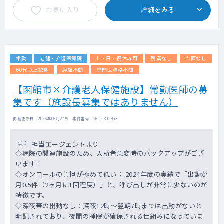
お気に入り
詳細をみる
常勤
老健・介護医療院
土・日・祝休み可
残業なし
当直なし
60代以上歓迎
経験不問
専門医資格不問
【函館市×介護老人保健施設】常勤医師の募
集です（施設長募集ではありません）
掲載更新日 : 2026年06月24日 案件番号 : 26-JI312453
担当エージェントより
◇病院の関連施設のため、入所者急変時のバックアップがござ
います！
◇オンコールの負担が極めて低い： 2024年度の実績で「出動が
月0.5件（2ヶ月に1回程度）」と、呼び出しが非常に少ないのが
特徴です。
◇深夜帯の出動なし：深夜12時～翌朝7時までは出動がないと
明記されており、夜間の睡眠が確保される仕組みになっていま