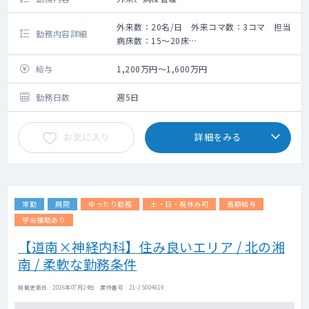
外来数：20名/日 外来コマ数：3コマ 担当
勤務内容詳細
病床数：15～20床
救急搬入数：無し
◇外来：週3コマ
給与
1,200万円～1,600万円
◇病棟：15～20床(主治医制)
◇常勤医師：6名
勤務日数
週5日
◇障がい者施設病棟では、重度の肢体障がい
者、パーキンソン病、筋萎縮性側索硬化症な
お気に入り
詳細をみる
どの神経性難病患者の治療・リハビリを行っ
ております。
◇オンコール：ほとんどなし。※当直医が対
応します。
常勤
病院
ゆったり勤務
土・日・祝休み可
高額給与
学会補助あり
【道南×神経内科】住み良いエリア / 北の湘
南 / 柔軟な勤務条件
掲載更新日 : 2026年07月24日 案件番号 : 21-JS004619