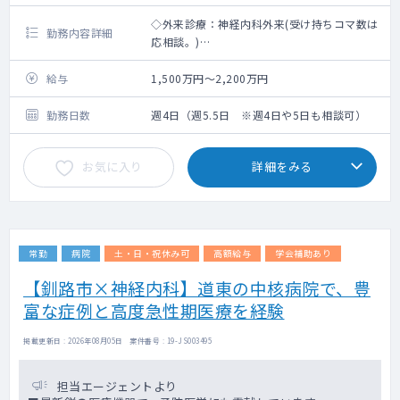
◇外来診療：神経内科外来(受け持ちコマ数は
勤務内容詳細
応相談。)
◇病棟管理 受け持ち数：応相談
◇当直 原則週1回。救急外来は通常日も当番
給与
1,500万円～2,200万円
日も脳神経外科疾患のみの対応
勤務日数
週4日（週5.5日 ※週4日や5日も相談可）
お気に入り
詳細をみる
常勤
病院
土・日・祝休み可
高額給与
学会補助あり
【釧路市×神経内科】道東の中核病院で、豊
富な症例と高度急性期医療を経験
掲載更新日 : 2026年08月05日 案件番号 : 19-JS003495
担当エージェントより