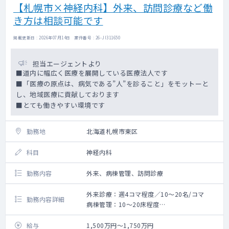
【札幌市×神経内科】外来、訪問診療など働
き方は相談可能です
掲載更新日 : 2026年07月14日 案件番号 : 26-JI311650
担当エージェントより
■道内に幅広く医療を展開している医療法人です
■「医療の原点は、病気である”人”を診ること」をモットーと
し、地域医療に貢献しております
■とても働きやすい環境です
勤務地
北海道札幌市東区
科目
神経内科
勤務内容
外来、病棟管理、訪問診療
外来診療：週4コマ程度／10～20名/コマ
勤務内容詳細
病棟管理：10～20床程度
訪問診療：応相談
給与
1,500万円～1,750万円