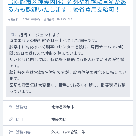
【函館市×神経内科】道外や札幌に自宅があ
る方も歓迎いたします！帰省費用支給可！
掲載更新日 : 2026年08月06日 案件番号 : 19-JS001298
担当エージェントより
道南エリアの脳神経外科を中心とした病院です。
脳卒中に対応すべく脳卒中センターを設け、専門チームで24時
間365日の受け入れ体制を整えています。
リハビリに関しては、特に嚥下機能に力を入れているのが特徴
です。
脳神経外科は常勤9名体制ですが、診療体制の強化を目指してい
ます。
医局の雰囲気は大変良く、若手Dr.も多く在籍し、指導環境も整
っています。
勤務地
北海道函館市
科目
神経内科
勤務内容
外来、病棟管理 等