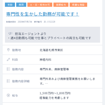
受診者数：多い日は20人以上の患者様をカウ
常勤
病院
土・日・祝休み可
高額給与
綺麗な施設
ンセリングして頂く予定です。
専門性を生かした勤務が可能です！
掲載更新日 : 2026年07月17日 案件番号 : 26-JI312128
担当エージェントより
・週4日勤務も可能で仕事とプライベートの両立も可能です
勤務地
北海道札幌市東区
科目
神経内科
勤務内容
専門外来、病棟管理等
専門外来および病棟管理業務をお願いしま
勤務内容詳細
す。
認知症や神経難病を抱える方の診察中心とな
ります。
1,500万円～1,800万円
給与
病棟担当は相談の上決定いたします
経験能力を考慮します