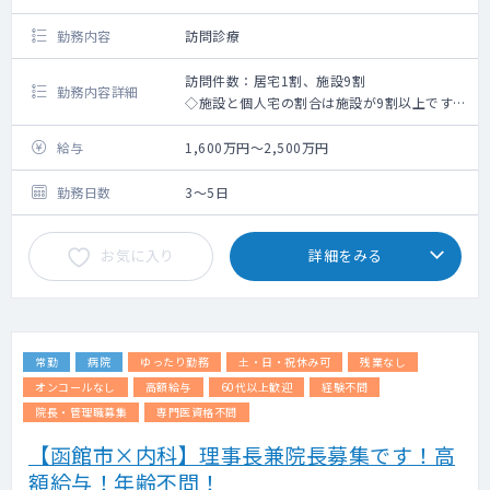
勤務内容
訪問診療
訪問件数：居宅1割、施設9割
勤務内容詳細
◇施設と個人宅の割合は施設が9割以上です。
◇受け持ち患者数：主治医100～300名程度/
月(相談可)
給与
1,600万円～2,500万円
◇週3～4での契約や、16時終了・15時終了等
の時短勤務の検討が可能です！
勤務日数
3～5日
◇電子カルテ：BML -メディカルステーショ
ン-
お気に入り
詳細をみる
常勤
病院
ゆったり勤務
土・日・祝休み可
残業なし
オンコールなし
高額給与
60代以上歓迎
経験不問
院長・管理職募集
専門医資格不問
【函館市×内科】理事長兼院長募集です！高
額給与！年齢不問！