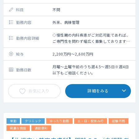
科目
不問
勤務内容
外来、病棟管理
◇慢性期の内科疾患がご対応可能であれば、
勤務内容詳細
ご専門性を問わず幅広く募集しております。
◇病棟管理がメインの業務となります。
⇒受け持ち患者数30～40名ほど
給与
2,200万円～2,600万円
⇒近隣の病院で入院した方が転院されてくる
ケースが多いです。
月曜～土曜午前のうち週4.5～週5日※週4日
勤務日数
◇外来：1日20人程度
以下もご相談ください。
◇透析管理：無でも相談可能
◇訪問診療：通院されていた方のうち、通院
お気に入り
詳細をみる
が困難となった方を対象に行っています。ご
入職直後からご対応いただく予定はありませ
ん。※無でも相談可能
◇オンコール：無
◇当直：週1回程度：寝当直（死亡診断が稀に
常勤
クリニック
ゆったり勤務
土・日・祝休み可
経験不問
あります。）。夜間の救急件数は年間1~2
件。
綺麗な施設
通勤便利
◇カルテ：電子カルテ