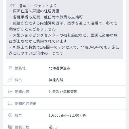
担当エージェントより
・医師住居は戸建の住居完備
・各種手当も充実 赴任時の旅費も支給可
・施設が立地する内浦湾周辺は、四季を通じて温暖で、冬でも
積雪がほとんどありません
・大型ショッピングセンターや福祉施設など、生活に必要な施
設がまちなかに集約されています
・札幌まで特急で1時間半のアクセスで、北海道の中でも非常に
過ごしやすい自治体の一つです
勤務地
北海道伊達市
科目
神経内科
勤務内容
外来及び病棟管理
勤務内容詳細
給与
1,600万円～2,100万円
勤務日数
週5日