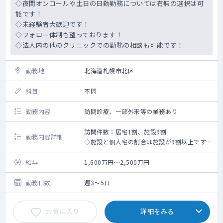
◇夜間オンコールや土日の日勤勤務については有無の選択は可
能です！
◇未経験者大歓迎です！
◇フォロー体制も整っております！
◇法人内の他のクリニックでの勤務の相談も可能です！
勤務地
北海道札幌市北区
科目
不問
勤務内容
訪問診療、一部外来等の業務あり
訪問件数：居宅1割、施設9割
勤務内容詳細
◇施設と個人宅の割合は施設が9割以上です。
※今後、個人宅の対応増加の可能性あり
◇看護師・事務員の同行：有
給与
1,600万円～2,500万円
◇受け持ち患者数：主治医100～300名程度/
月(相談可)
勤務日数
週3～5日
◇週3～4での契約や、16時終了・15時終了等
の時短勤務の検討が可能です！
お気に入り
詳細をみる
◇電子カルテ：BML -メディカルステーショ
ン-