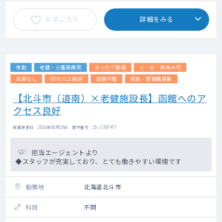
お気に入り
詳細をみる
新規施術前のみの問診となります。
予約制で、10～15名/日の実績です。
常勤
老健・介護医療院
ゆったり勤務
土・日・祝休み可
当直なし
60代以上歓迎
経験不問
院長・管理職募集
【北斗市（道南）×老健施設長】函館へのア
クセス良好
掲載更新日 : 2026年06月29日 案件番号 : 25-JI307477
担当エージェントより
◆スタッフが充実しており、とても働きやすい環境です
勤務地
北海道北斗市
科目
不問