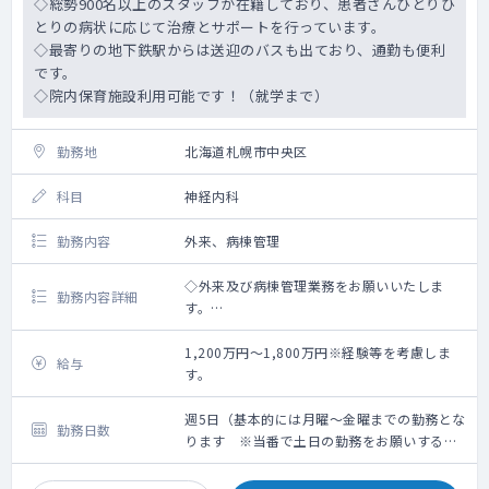
◇総勢900名以上のスタッフが在籍しており、患者さんひとりひ
とりの病状に応じて治療とサポートを行っています。
◇最寄りの地下鉄駅からは送迎のバスも出ており、通勤も便利
です。
◇院内保育施設利用可能です！（就学まで）
勤務地
北海道札幌市中央区
科目
神経内科
勤務内容
外来、病棟管理
◇外来及び病棟管理業務をお願いいたしま
勤務内容詳細
す。
⇒外来：相談のうえ：コマ当たり外来数5名程
度（関連の老人施設の入居者対応が主）
1,200万円～1,800万円※経験等を考慮しま
給与
⇒病棟管理：障害者施設等一般病棟が516床
す。
（50名を医師2名チームで担当）
◇神経内科総合医療センターの特徴
週5日（基本的には月曜～金曜までの勤務とな
勤務日数
１．嚥下機能の低下→嚥下性肺炎の予防・治
ります ※当番で土日の勤務をお願いするケ
療
ースもございます）
⇒嚥下機能（VF,VE）の事前評価と対策・リ