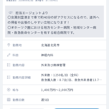
■医療機関との連携
掲載更新日 : 2026年06月25日 案件番号 : 16-JS004032
○老健での治療範囲を超えて受診が必要にな
った場合、外部の医療機関との連携を行う。
担当エージェントより
〇女満別空港まで車で約40分の好アクセスになるので、道外へ
の帰省や出張のしやすい立地になります！
〇オホーツク圏における地方センター病院・地域センター病
院・救急救命センターを有する総合病院です。
勤務地
北海道北見市
科目
神経内科
勤務内容
外来及び病棟管理
外来数：1250名/日（全科）
勤務内容詳細
救急搬入数：8.7台/日、救急外来患者13.7名/
日
◇外来数：1250名/日（全科）
給与
1,400万円～2,000万円
◇救急搬入数：8.7台/日、救急外来患者13.7
名/日
勤務日数
週5日