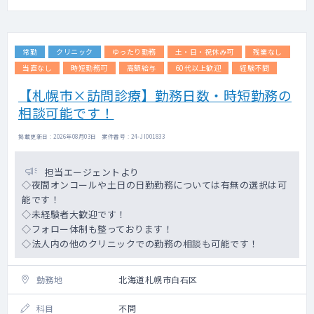
常勤
クリニック
ゆったり勤務
土・日・祝休み可
残業なし
当直なし
時短勤務可
高額給与
60代以上歓迎
経験不問
【札幌市×訪問診療】勤務日数・時短勤務の
相談可能です！
掲載更新日 : 2026年08月03日 案件番号 : 24-JI001833
担当エージェントより
◇夜間オンコールや土日の日勤勤務については有無の選択は可
能です！
◇未経験者大歓迎です！
◇フォロー体制も整っております！
◇法人内の他のクリニックでの勤務の相談も可能です！
勤務地
北海道札幌市白石区
科目
不問