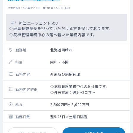
掲載更新日 : 2026年07月29日 案件番号 : 26-JI314660
担当エージェントより
◇理事長兼院長を担っていただける方を探しております。
◇病棟管理業務中心の落ち着いた業務内容です。
勤務地
北海道函館市
科目
内科・不問
勤務内容
外来及び病棟管理
◇病棟管理業務中心のお仕事です。
勤務内容詳細
◇外来診療：週1～2コマ
◇病棟管理：40床（主治医制）
⇒病床：療養病棟および、緩和ケア病棟
給与
2,500万円～3,000万円
⇒介護医療院：52床
◇当直回数：月8回程度
勤務日数
週5.25日※土曜日隔週