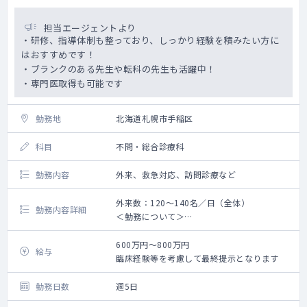
担当エージェントより
・研修、指導体制も整っており、しっかり経験を積みたい方に
はおすすめです！
・ブランクのある先生や転科の先生も活躍中！
・専門医取得も可能です
勤務地
北海道札幌市手稲区
科目
不問・総合診療科
勤務内容
外来、救急対応、訪問診療など
外来数：120～140名／日（全体）
勤務内容詳細
＜勤務について＞
・外来：週3コマ程度を担当していただきます
（予約制）。
600万円～800万円
給与
小児から高齢の方まで、簡単な皮膚
臨床経験等を考慮して最終提示となります
疾患や慢性的な整形疾患も含まれます。
・訪問：週2～3日程度、居宅・施設への訪問
勤務日数
週5日
診療業務を担当していただきます。