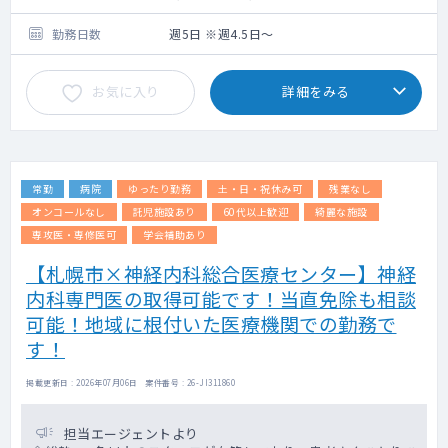
勤務日数
週5日 ※週4.5日～
お気に入り
詳細をみる
常勤
病院
ゆったり勤務
土・日・祝休み可
残業なし
オンコールなし
託児施設あり
60代以上歓迎
綺麗な施設
専攻医・専修医可
学会補助あり
【札幌市×神経内科総合医療センター】神経
内科専門医の取得可能です！当直免除も相談
可能！地域に根付いた医療機関での勤務で
す！
掲載更新日 : 2026年07月06日 案件番号 : 26-JI311860
担当エージェントより