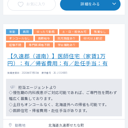
お気に入り
詳細をみる
ハ、口腔機能の評価、歯科的対応、嚥下性肺
炎の治療
２．転倒骨折、フレイルの予防
⇒歩容改善にリハ、在宅調整、骨密度の評価
（DEXA）、積極的治療
常勤
病院
ゆったり勤務
土・日・祝休み可
残業なし
3.認知症の対策
⇒治療可能な認知症の検出、NPH、甲状腺疾
オンコールなし
高額給与
託児施設あり
60代以上歓迎
患を見逃さない、MRIによる無症候性脳梗塞
経験不問
専門医資格不問
学会補助あり
の検出、脳血管障害性認知症の早期発見・治
【久遠郡（道南）】医師住宅（家賃1万
療
病型の分類（RI検査と高次機能検査の充
円）：有／帰省費用：有／赴任手当：有
実）と対応する薬剤治療・リハ、睡眠時無呼
吸の検索とその対応
掲載更新日 : 2026年07月03日 案件番号 : 26-JI314085
せん妄に対する対応 抗精神病薬、ベンゾ
ジアゼピンは極力避ける
担当エージェントより
早朝高血圧、夜間の降圧薬、眠剤過多によ
◇慢性期の内科疾患がご対応可能であれば、ご専門性を問わず
る低血圧の検出、ふらつき、転倒予防
幅広く募集しております。
4.栄養管理の重要性
◇土日もオンコールなく、北海道外への帰省も可能です。
⇒食形態の工夫 栄養補助剤の効率的使用
◇医師住宅・帰省費用・赴任手当があります。
5.高齢者の緩和ケア医療、穏やかな看取り
勤務地
北海道久遠郡せたな町