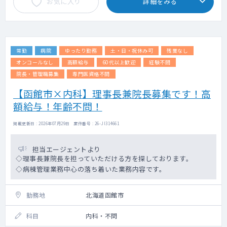
お気に入り
詳細をみる
常勤
病院
ゆったり勤務
土・日・祝休み可
残業なし
オンコールなし
高額給与
60代以上歓迎
経験不問
院長・管理職募集
専門医資格不問
【函館市×内科】理事長兼院長募集です！高
額給与！年齢不問！
掲載更新日 : 2026年07月29日 案件番号 : 26-JI314661
担当エージェントより
◇理事長兼院長を担っていただける方を探しております。
◇病棟管理業務中心の落ち着いた業務内容です。
勤務地
北海道函館市
科目
内科・不問