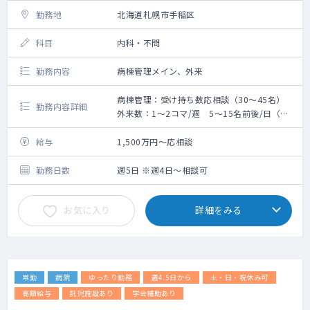
勤務地
北海道札幌市手稲区
科目
内科・不問
勤務内容
病棟管理メイン、外来
病棟管理：受け持ち数応相談（30～45名）
勤務内容詳細
外来数：1～2コマ/週 5～15名前後/日（ほ
とんどが系列施設の入所者）
早番遅番あり（5,000円/回）
給与
1,500万円～応相談
＜当直について＞
勤務日数
週5日 ※週4日～相談可
病棟管理のみ（平日のみ、寝宿直、手当3万
円、明け午後帰り可）
お気に入り
詳細をみる
平日当直：別途30,000円/回
土曜：昼～60,000円/回
第2・4土曜：日当直なので80,000円/回
紙カルテ
常勤
病院
ゆったり勤務
週4.5日から
土・日・祝休み可
高額給与
託児施設あり
学会補助あり