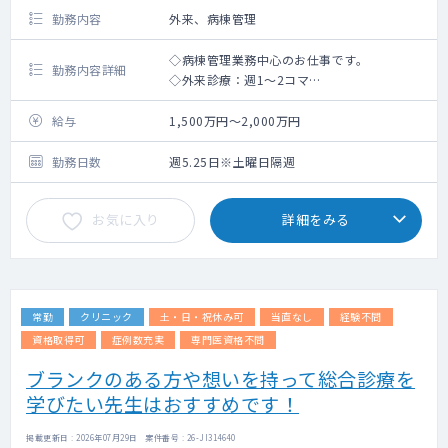
勤務内容
外来、病棟管理
◇病棟管理業務中心のお仕事です。
勤務内容詳細
◇外来診療：週1～2コマ
◇病棟管理：40床（主治医制）
⇒病床：療養病棟および、緩和ケア病棟
給与
1,500万円～2,000万円
⇒介護医療院：52床
◇当直回数：月8回程度
勤務日数
週5.25日※土曜日隔週
お気に入り
詳細をみる
常勤
クリニック
土・日・祝休み可
当直なし
経験不問
資格取得可
症例数充実
専門医資格不問
ブランクのある方や想いを持って総合診療を
学びたい先生はおすすめです！
掲載更新日 : 2026年07月29日 案件番号 : 26-JI314640