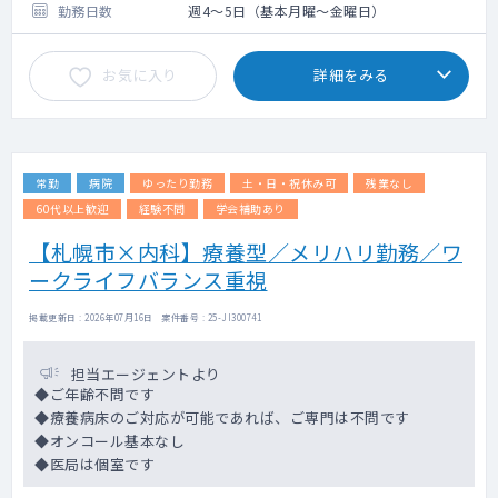
勤務日数
週4～5日（基本月曜～金曜日）
お気に入り
詳細をみる
常勤
病院
ゆったり勤務
土・日・祝休み可
残業なし
60代以上歓迎
経験不問
学会補助あり
【札幌市×内科】療養型／メリハリ勤務／ワ
ークライフバランス重視
掲載更新日 : 2026年07月16日 案件番号 : 25-JI300741
担当エージェントより
◆ご年齢不問です
◆療養病床のご対応が可能であれば、ご専門は不問です
◆オンコール基本なし
◆医局は個室です