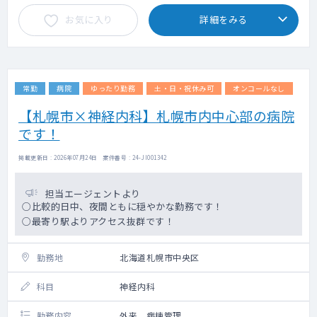
がんや認知症、臓器不全、神経難病
お気に入り
詳細をみる
の方などもおり、緩和ケアを学ぶことも可能
です。
年間約150件の看取り対応も行って
おり、緩和ケア認定看護師や管理栄養士、薬
剤師など、多職種との連携も大切にしていま
常勤
病院
ゆったり勤務
土・日・祝休み可
オンコールなし
す。
・輪番：予約患者以外の対応で、飛び込みの
【札幌市×神経内科】札幌市内中心部の病院
新患などが主となります。
です！
救急搬入などの対応はございませ
ん。
掲載更新日 : 2026年07月24日 案件番号 : 24-JI001342
業務の割合については、ご相談の上で決定い
たします。
担当エージェントより
○比較的日中、夜間ともに穏やかな勤務です！
○最寄り駅よりアクセス抜群です！
勤務地
北海道札幌市中央区
科目
神経内科
勤務内容
外来、病棟管理