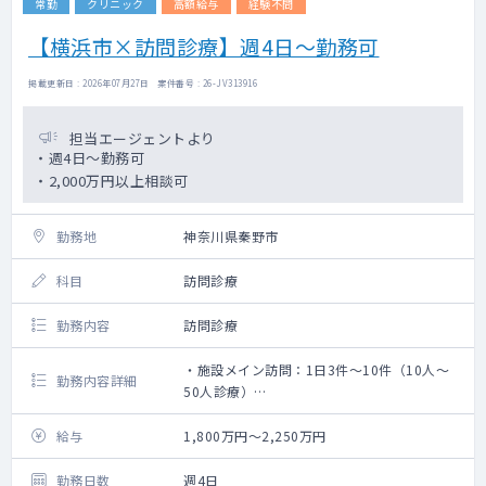
常勤
クリニック
高額給与
経験不問
【横浜市×訪問診療】週4日～勤務可
掲載更新日 : 2026年07月27日 案件番号 : 26-JV313916
担当エージェントより
・週4日～勤務可
・2,000万円以上相談可
勤務地
神奈川県秦野市
科目
訪問診療
勤務内容
訪問診療
・施設メイン訪問：1日3件〜10件（10人〜
勤務内容詳細
50人診療）
・患者層：高齢者の慢性疾患、終末期、※一
部障がい者
給与
1,800万円～2,250万円
・体制：ドクター、看護師兼ドライバーの2名
体制
勤務日数
週4日