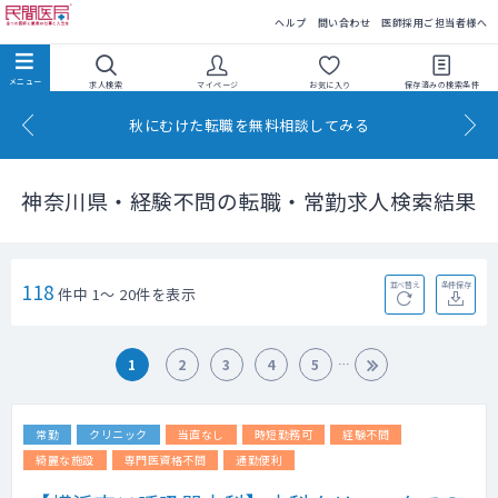
民間医局
ヘルプ
問い合わせ
医師採用ご担当者様へ
求人検索
マイページ
お気に入り
保存済みの
検索条件
秋にむけた転職を無料相談してみる
神奈川県・経験不問の転職・常勤求人検索結果
118
並べ替え
条件保存
件中 1～ 20件を表示
1
2
3
4
5
常勤
クリニック
当直なし
時短勤務可
経験不問
綺麗な施設
専門医資格不問
通勤便利