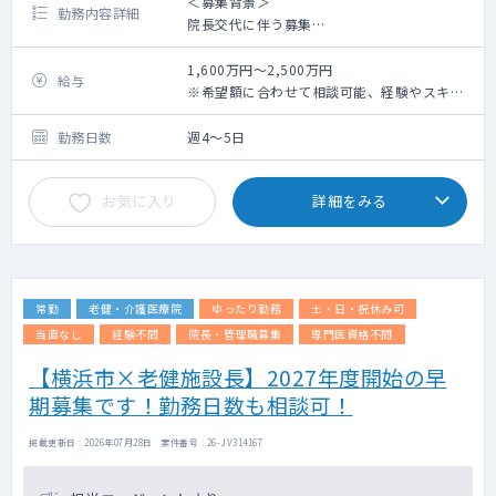
＜募集背景＞
勤務内容詳細
院長交代に伴う募集
＜概 要＞
1,600万円～2,500万円
給与
【件数】AM居宅 7名程まで/施設対応30名程
※希望額に合わせて相談可能、経験やスキル
まで、PM居宅12名程まで/施設対応30名程ま
もふくめ判断（管理医師手当含む）
で
勤務日数
週4～5日
【割合】居宅3割、施設7割
【訪問体制】医師＋看護師兼ドライバーある
お気に入り
詳細をみる
いはメディカルスタッフ兼ドライバーの2名体
制が基本
【全患者数】430名程度 （処方や診察状
況）を独自のデーターベースにより共有して
おります。
常勤
老健・介護医療院
ゆったり勤務
土・日・祝休み可
【主疾患】慢性疾患メイン、ほか神経難病、
認知症、うつ病、がん末など
当直なし
経験不問
院長・管理職募集
専門医資格不問
【看取り】月10件未満
【横浜市×老健施設長】2027年度開始の早
【オンコール】法人内でコール当番や出動当
期募集です！勤務日数も相談可！
番など当番制にて対応しています（土曜日
8:00～18:00ふくむ）。ファーストコールは
メディカルスタッフが対応します。
掲載更新日 : 2026年07月28日 案件番号 : 26-JV314167
電話対応は平均1日0～3回
程、呼び出しは週1回程ございます（呼び出し