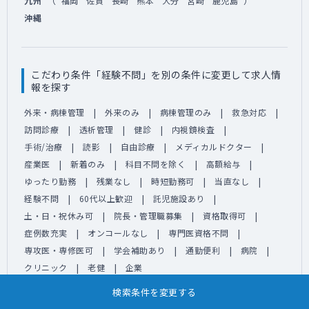
（
）
九州
福岡
佐賀
長崎
熊本
大分
宮崎
鹿児島
沖縄
こだわり条件「経験不問」を別の条件に変更して求人情
報を探す
外来・病棟管理
外来のみ
病棟管理のみ
救急対応
訪問診療
透析管理
健診
内視鏡検査
手術/治療
読影
自由診療
メディカルドクター
産業医
新着のみ
科目不問を除く
高額給与
ゆったり勤務
残業なし
時短勤務可
当直なし
経験不問
60代以上歓迎
託児施設あり
土・日・祝休み可
院長・管理職募集
資格取得可
症例数充実
オンコールなし
専門医資格不問
専攻医・専修医可
学会補助あり
通勤便利
病院
クリニック
老健
企業
検索条件を変更する