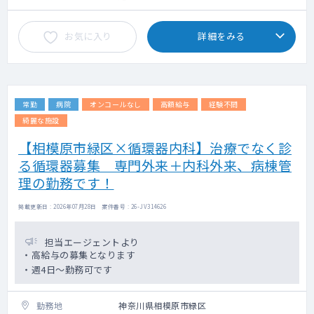
（詳細）
お気に入り
詳細をみる
・内科診察：問診・聴診・視診・触診など
・胃カメラ・MDLの検査前説明など
・住民健診、肺がん・大腸がん検診などの結
果説明など
・胸部レントゲン・心電図などの読影・判定
常勤
病院
オンコールなし
高額給与
経験不問
など
・ワクチン接種
綺麗な施設
・肺炎球菌ワクチン
【相模原市緑区×循環器内科】治療でなく診
・A・B型肝炎ワクチン
る循環器募集 専門外来＋内科外来、病棟管
・MRワクチン日本脳炎
・インフルエンザワクチン など
理の勤務です！
掲載更新日 : 2026年07月28日 案件番号 : 26-JV314626
担当エージェントより
・高給与の募集となります
・週4日～勤務可です
勤務地
神奈川県相模原市緑区