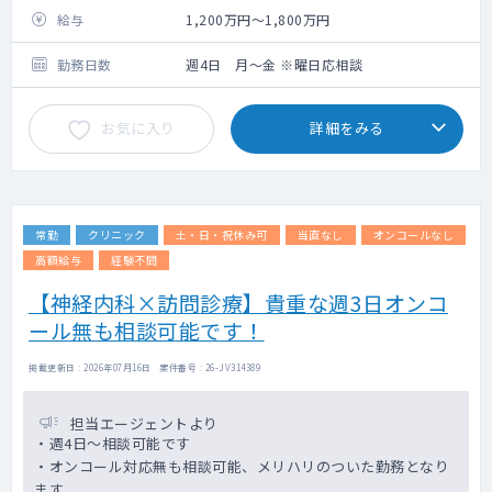
給与
1,200万円～1,800万円
勤務日数
週4日 月～金 ※曜日応相談
お気に入り
詳細をみる
常勤
クリニック
土・日・祝休み可
当直なし
オンコールなし
高額給与
経験不問
【神経内科×訪問診療】貴重な週3日オンコ
ール無も相談可能です！
掲載更新日 : 2026年07月16日 案件番号 : 26-JV314389
担当エージェントより
・週4日～相談可能です
・オンコール対応無も相談可能、メリハリのついた勤務となり
ます