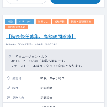
勤務時間： 8:30～17:30または9:00～18:00
で8時間勤務
オンコール： なし(ファストドクター対応)
経験 ： 訪問診療未経験でも相談可
常勤
クリニック
当直なし
経験不問
院長・管理職募集
訪問体制： ナース(運転)と2名で訪問
専門医資格不問
【院長後任募集、高額訪問診療】
掲載更新日 : 2026年07月28日 案件番号 : 26-JV313402
担当エージェントより
・週4日、平日のみのご勤務も可能です。
・ファーストコールは別スタッフの対応となります。
勤務地
神奈川県茅ヶ崎市
科目
訪問診療
勤務内容
訪問診療