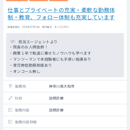
です
仕事とプライべートの充実・柔軟な勤務体
夜間待機：出動毎に、5,000円/回
制・教育、フォロー体制も充実しています
掲載更新日 : 2026年07月22日 案件番号 : 26-JV314511
担当エージェントより
・院長のお人柄抜群！
・開業１年で軌道に乗せたノウハウも学べます
・マンツーマンで未経験者にも手厚い指導あり
・育児時短勤務制度あり
・オンコール無し
勤務地
神奈川県大和市
科目
訪問診療
勤務内容
訪問診療
勤務内容詳細