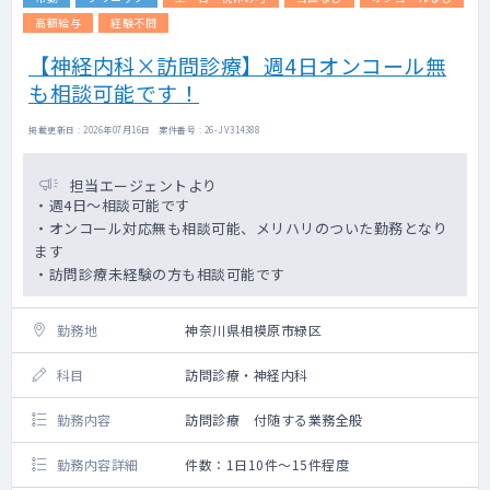
高額給与
経験不問
【神経内科×訪問診療】週4日オンコール無
も相談可能です！
掲載更新日 : 2026年07月16日 案件番号 : 26-JV314388
担当エージェントより
・週4日～相談可能です
・オンコール対応無も相談可能、メリハリのついた勤務となり
ます
・訪問診療未経験の方も相談可能です
勤務地
神奈川県相模原市緑区
科目
訪問診療・神経内科
勤務内容
訪問診療 付随する業務全般
勤務内容詳細
件数：1日10件～15件程度