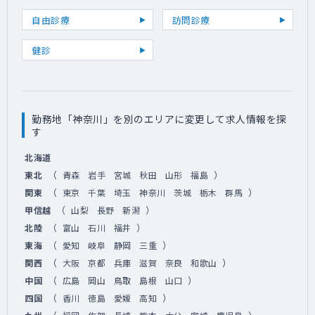
自由診療
訪問診療
健診
勤務地「神奈川」を別のエリアに変更して求人情報を探
す
北海道
（
）
東北
青森
岩手
宮城
秋田
山形
福島
（
）
関東
東京
千葉
埼玉
神奈川
茨城
栃木
群馬
（
）
甲信越
山梨
長野
新潟
（
）
北陸
富山
石川
福井
（
）
東海
愛知
岐阜
静岡
三重
（
）
関西
大阪
京都
兵庫
滋賀
奈良
和歌山
（
）
中国
広島
岡山
鳥取
島根
山口
（
）
四国
香川
徳島
愛媛
高知