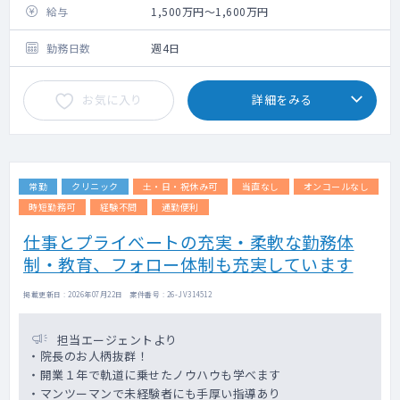
給与
1,500万円～1,600万円
勤務日数
週4日
お気に入り
詳細をみる
常勤
クリニック
土・日・祝休み可
当直なし
オンコールなし
時短勤務可
経験不問
通勤便利
仕事とプライべートの充実・柔軟な勤務体
制・教育、フォロー体制も充実しています
掲載更新日 : 2026年07月22日 案件番号 : 26-JV314512
担当エージェントより
・院長のお人柄抜群！
・開業１年で軌道に乗せたノウハウも学べます
・マンツーマンで未経験者にも手厚い指導あり