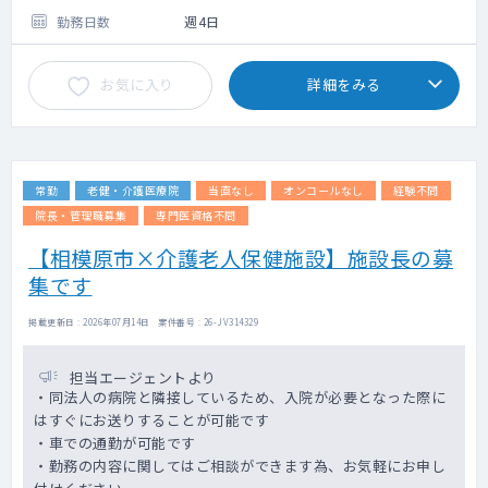
勤務日数
週4日
お気に入り
詳細をみる
常勤
老健・介護医療院
当直なし
オンコールなし
経験不問
院長・管理職募集
専門医資格不問
【相模原市×介護老人保健施設】施設長の募
集です
掲載更新日 : 2026年07月14日 案件番号 : 26-JV314329
担当エージェントより
・同法人の病院と隣接しているため、入院が必要となった際に
はすぐにお送りすることが可能です
・車での通勤が可能です
・勤務の内容に関してはご相談ができます為、お気軽にお申し