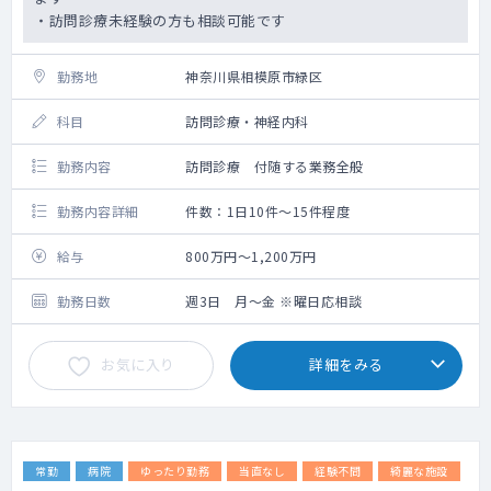
・訪問診療未経験の方も相談可能です
勤務地
神奈川県相模原市緑区
科目
訪問診療・神経内科
勤務内容
訪問診療 付随する業務全般
勤務内容詳細
件数：1日10件～15件程度
給与
800万円～1,200万円
勤務日数
週3日 月～金 ※曜日応相談
お気に入り
詳細をみる
常勤
病院
ゆったり勤務
当直なし
経験不問
綺麗な施設