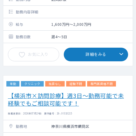
勤務内容詳細
給与
1,600万円～2,000万円
勤務日数
週4～5日
お気に入り
詳細をみる
常勤
クリニック
当直なし
経験不問
専門医資格不問
【横浜市×訪問診療】週3日～勤務可能で未
経験でもご相談可能です！
掲載更新日 : 2026年07月24日 案件番号 : 26-JV310215
勤務地
神奈川県横浜市鶴見区