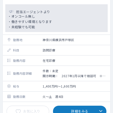
担当エージェントより
・オンコール無し
・働きやすい環境となります
・未経験でも可能
勤務地
神奈川県横浜市戸塚区
科目
訪問診療
勤務内容
在宅診療
件数：未定
勤務内容詳細
開示時期： 2027年1月以降で相談可 ※最
初は病院勤務その後在宅クリニック勤務を予
定しています
給与
1,400万円～1,600万円
勤務内容： 在宅クリニック院長
訪問先 ： 居宅・施設共にあるが、居宅が
勤務日数
火～土 週4日
多くなる想定
曜日 ： 火曜日～土曜日で4日以上※月曜
お気に入り
詳細をみる
日は勤務出来る先生が多数いる為、募集なし