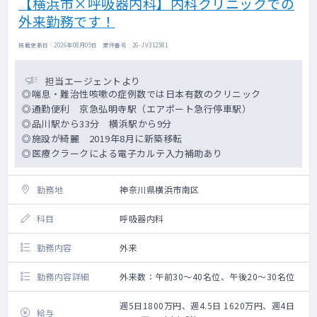
【横浜市×呼吸器内科】内科クリニックでの
外来勤務です！
掲載更新日 : 2026年08月05日 案件番号 : 26-JV312581
担当エージェントより
◎喘息・難治性咳嗽の症例数では日本有数のクリニック
◎通勤便利 京急弘明寺駅（エアポート急行停車駅）
◎品川駅から33分 横浜駅から9分
◎施設が綺麗 2019年8月に新築移転
◎医療クラークによる電子カルテ入力補助あり
勤務地
神奈川県横浜市南区
科目
呼吸器内科
勤務内容
外来
勤務内容詳細
外来数：午前30～40名位、午後20～30名位
週5日1800万円、週4.5日 1620万円、週4日
給与