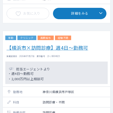
お気に入り
詳細をみる
常勤
クリニック
高額給与
経験不問
【横浜市×訪問診療】週4日～勤務可
掲載更新日 : 2026年07月27日 案件番号 : 23-JB004825
担当エージェントより
・週4日～勤務可
・2,000万円以上相談可
勤務地
神奈川県横浜市戸塚区
科目
訪問診療・不問
勤務内容
訪問診療