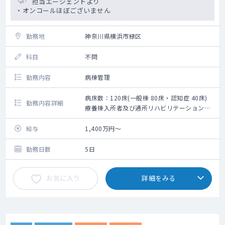
担当エージェントより
手当：日勤や夜間などにより1回13,000円～
・オンコールほぼございません
34,500円の幅で支給）。
【医師体制】院長、非常勤2名
勤務地
神奈川県横浜市緑区
【その他】法人側が経営面を管理しますの
で、理事就任いただきますが診療メインに取
科目
不問
り組んでいただける環境です。
勤務内容
病棟管理
病床数：120床(一般棟 80床・認知症 40床)
勤務内容詳細
療養棟入所者及び通所リハビリテーション利
用者の健康管理一般
給与
1,400万円～
勤務日数
5日
お気に入り
詳細をみる