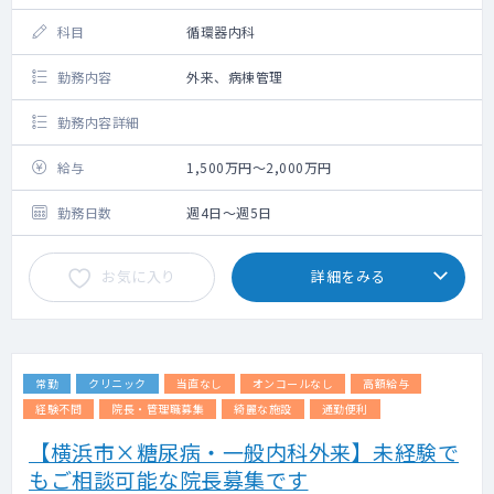
科目
循環器内科
勤務内容
外来、病棟管理
勤務内容詳細
給与
1,500万円～2,000万円
勤務日数
週4日～週5日
お気に入り
詳細をみる
常勤
クリニック
当直なし
オンコールなし
高額給与
経験不問
院長・管理職募集
綺麗な施設
通勤便利
【横浜市×糖尿病・一般内科外来】未経験で
もご相談可能な院長募集です