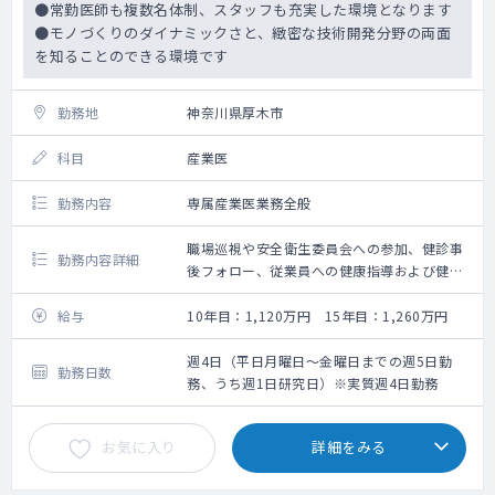
●常勤医師も複数名体制、スタッフも充実した環境となります
●モノづくりのダイナミックさと、緻密な技術開発分野の両面
を知ることのできる環境です
勤務地
神奈川県厚木市
科目
産業医
勤務内容
専属産業医業務全般
職場巡視や安全衛生委員会への参加、健診事
勤務内容詳細
後フォロー、従業員への健康指導および健康
増進を図るための措置や健康相談、
就業判定、休職者や復職者の支援、過重労働
給与
10年目：1,120万円 15年目：1,260万円
者の面談、ストレスチェック対応(高ストレス
者面談等)、海外赴任判定など、
週4日（平日月曜日～金曜日までの週5日勤
勤務日数
産業保健業務全般をお願いします。なお、事
務、うち週1日研究日）※実質週4日勤務
業所内には診療所があり、従業員向けの外来
診療も一部行っています。
お気に入り
詳細をみる
備考 ・メンタルヘルス担当産業医として休職
者の復職診断、復職プログラム等を担当して