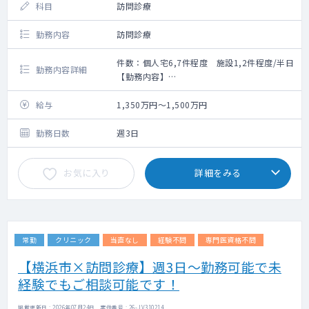
科目
訪問診療
勤務内容
訪問診療
件数：個人宅6,7件程度 施設1,2件程度/半日
勤務内容詳細
【勤務内容】
対応疾患：ほとんどが慢性期疾患の患者さん
です。一部、認知症、難病、ガン末期の患者
給与
1,350万円～1,500万円
さんがいらっしゃいます
対応内容：在宅酸素療法、尿道カテーテル、
勤務日数
週3日
胃瘻管理の必要な方の他、在宅中心静脈栄養
療法、人工呼吸器装着、腹膜透析管理などの
お気に入り
詳細をみる
特殊な処置を必要とする方にも訪問診療を行
っております。
体制：医師＋常勤救急救命士（＋看護師）の2
～3名体制。運転は必要ございません。
割合：個人宅が6～7割、施設が4～3割程度で
常勤
クリニック
当直なし
経験不問
専門医資格不問
す
自動車にて30分圏内であれば、自宅待機可能
【横浜市×訪問診療】週3日～勤務可能で未
です
経験でもご相談可能です！
夜間待機：出動毎に、5,000円/回
掲載更新日 : 2026年07月24日 案件番号 : 26-JV310214