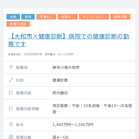
頂く。
健康診断はフィジカル担当の産業医が
常勤
病院
残業なし
当直なし
オンコールなし
経験不問
総合判定・労務判定等を実施。（レントゲン
読影・心電図判定は専門部署が担当）
綺麗な施設
【大和市×健康診断】病院での健康診断の勤
務です
掲載更新日 : 2026年08月04日 案件番号 : 26-JV310899
勤務地
神奈川県大和市
科目
健康診断
勤務内容
院内健診
受診者数：午前：20名前後 午後10～20名程
勤務内容詳細
度
【勤務内容】
●健康診断：人間ドック・企業健診・住民健
給与
1,400万円～1,500万円
診など
●予防接種
勤務日数
週4～5日