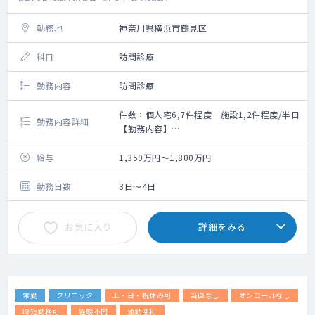
勤務地
神奈川県横浜市鶴見区
科目
訪問診療
勤務内容
訪問診療
件数：個人宅6,7件程度 施設1,2件程度/半日
勤務内容詳細
【勤務内容】
対応疾患：ほとんどが慢性期疾患の患者さん
です。一部、認知症、難病、ガン末期の患者
給与
1,350万円～1,800万円
さんがいらっしゃいます
対応内容：在宅酸素療法、尿道カテーテル、
勤務日数
3日～4日
胃瘻管理の必要な方の他、在宅中心静脈栄養
療法、人工呼吸器装着、腹膜透析管理などの
お気に入り
詳細をみる
特殊な処置を必要とする方にも訪問診療を行
っております。
体制：医師＋常勤救急救命士（＋看護師）の2
～3名体制。運転は必要ございません。
割合：個人宅が6～7割、施設が4～3割程度で
常勤
クリニック
土・日・祝休み可
当直なし
オンコールなし
す
自動車にて30分圏内であれば、自宅待機可能
時短勤務可
経験不問
通勤便利