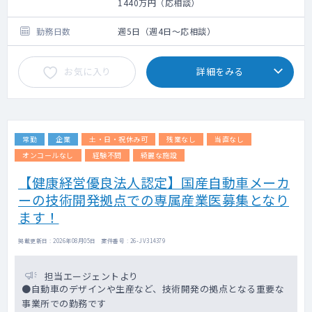
1440万円（応相談）
勤務日数
週5日（週4日～応相談）
お気に入り
詳細をみる
常勤
企業
土・日・祝休み可
残業なし
当直なし
オンコールなし
経験不問
綺麗な施設
【健康経営優良法人認定】国産自動車メーカ
ーの技術開発拠点での専属産業医募集となり
ます！
掲載更新日 : 2026年08月05日 案件番号 : 26-JV314379
担当エージェントより
●自動車のデザインや生産など、技術開発の拠点となる重要な
事業所での勤務です