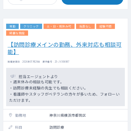
・上記診療内容未経験でもご相談可能です。
・1診制ですが診療マニュアルやリモートで院
長がフォローいたします。
常勤
クリニック
土・日・祝休み可
当直なし
経験不問
綺麗な施設
【訪問診療メインの勤務、外来対応も相談可
能】
掲載更新日 : 2026年07月29日 案件番号 : 25-JV306987
担当エージェントより
・週末休みの相談も可能です。
・訪問診療未経験の先生でも相談ください。
・看護師やスタッフがベテランの方々が多いため、フォローい
ただけます。
勤務地
神奈川県横浜市都筑区
科目
訪問診療