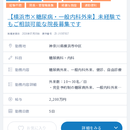
経験不問
院長・管理職募集
綺麗な施設
通勤便利
【横浜市×糖尿病・一般内科外来】未経験で
もご相談可能な院長募集です
掲載更新日 : 2026年07月30日 案件番号 : 25-JV307817
勤務地
神奈川県横浜市中区
科目
糖尿病科・内科
勤務内容
糖尿病外来、一般内科外来、健診、自由診療
外来数：10～30名／日
勤務内容詳細
・完全予約制の糖尿病外来、一般内科外来、
健診、自由診療
・患者層：糖尿病患者50％、甲状腺患者
給与
2,200万円
30％、一般内科10％、その他10％
・対応疾患：糖尿病、甲状腺、内分泌、睡眠
勤務日数
5日
時無呼吸症候群、一般内科（生活習慣病、舌
下免疫療法）、AGA・EDすべてをご対応いた
お気に入り
詳細をみる
だきます