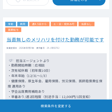
常勤
病院
週4.5日から
土・日・祝休み可
当直なし
高額給与
当直無しのメリハリを付けた勤務が可能です
掲載更新日 : 2026年08月04日 案件番号 : 24-JB002762
担当エージェントより
・勤務開始時期：応相談
・次有給休暇（初年度10日）
・年末年始（12/31～1/3）
・健康保険、厚生年金、雇用保険、労災保険、医師賠償責任保
険 適用あり
・学会出席費用補助あり
・早番あり/週2回程度（別途手当：12,000円/1回支給）
・遅番あり（18：00～19：00）
検索条件を変更する