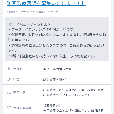
訪問診療医師を募集いたします！】
【訪問診療】
・スタッフ数：医師2名、看護師3名、医療事
務3名
掲載更新日 : 2026年08月05日 案件番号 : 26-JV314814
・訪問先割合：居宅9割、施設1割
・患者数：150名ほど
担当エージェントより
・主な疾患：神経疾患（認知症やパーキンソ
・ワークライフバランスの担保が可能です。
ンなど難病）8割以上、そのほか内科系疾患
・運転不要、時間外対応やオンコール対応なし、週3日からの勤
・看取り：年間15件ほど
務も可能です。
・訪問件数：1日居宅7～12件ほど
・訪問診療の立ち上げとなりますので、ご経験ある方は大歓迎
・診療体制：医師＋看護師の2名体制（運転は
です。
看護師が行います）
・精神保健指定医をお持ちでない先生でも相談可能です。
・診療範囲：半径8㎞
・夜間体制：常勤医が自宅でオンコール待機
→出動は当直連携基盤が対応します
勤務地
神奈川県横浜市西区
・オンコール対応頻度：月～金の夜間5日間の
平均2～3件、土日は平均2～3件
科目
訪問診療・精神科
・電子カルテ：OWEL
※主治医制ではありません
訪問診療（赴任後は外来を担いながら徐々に
勤務内容
訪問診療へシフトする形を想定）
【外来】
・診療日：（火曜・水曜AM・隔週木曜）
【募集背景】
勤務内容詳細
・外来患者数：1日20名（半日10名）前後
在宅診療の立ち上げ計画に伴い、訪問診療医
・主な疾患：パーキンソン病などの神経疾患