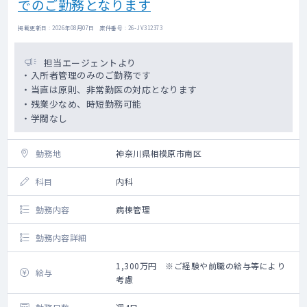
でのご勤務となります
掲載更新日 : 2026年08月07日 案件番号 : 26-JV312373
担当エージェントより
・入所者管理のみのご勤務です
・当直は原則、非常勤医の対応となります
・残業少なめ、時短勤務可能
・学閥なし
勤務地
神奈川県相模原市南区
科目
内科
勤務内容
病棟管理
勤務内容詳細
1,300万円 ※ご経験や前職の給与等により
給与
考慮