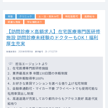
常勤
クリニック
土・日・祝休み可
時短勤務可
高額給与
綺麗な施設
学会補助あり
【訪問診療×高額求人】在宅医療専門医研修
施設 訪問診療未経験のドクターもOK！福利
厚生充実
掲載更新日 : 2026年08月06日 案件番号 : 26-JF312739
担当エージェントより
1．在宅医療専門医研修施設
2．業界最高水準 年間130日間の休暇制度
3．有給休暇取得率100％
4．お好きな賃貸マンションを選べる借り上げ社宅制度
5．自動車通勤可・マイカー不要 プライベートでも使用可能な
社用車貸出し制度
6．高速道路が充実しており都内からもアクセス良好 高速代支
給有り