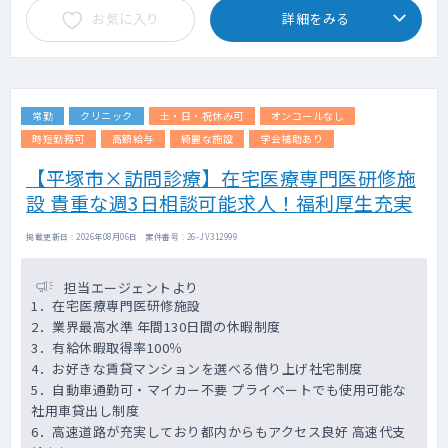
お気に入り
詳細をみる
常勤
クリニック
土・日・祝休み可
オンコールなし
時短勤務可
高額給与
綺麗な施設
学会補助あり
【平塚市×訪問診療】在宅医療専門医研修施
設 貴重な週3日相談可能求人！福利厚生充実
掲載更新日 : 2026年08月06日 案件番号 : 26-JV312999
担当エージェントより
1．在宅医療専門医研修施設
2．業界最高水準 年間130日間の休暇制度
3．有給休暇取得率100％
4．お好きな賃貸マンションを選べる借り上げ社宅制度
5．自動車通勤可・マイカー不要 プライベートでも使用可能な
社用車貸出し制度
6．高速道路が充実しており都内からもアクセス良好 高速代支