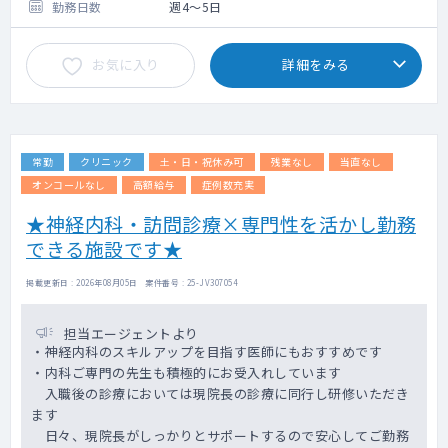
【内視鏡】胃カメラ中心（午前10～12件程
勤務日数
週4～5日
度）、大腸カメラは月10件程度 ※経口経
鼻、セデーション処置あり（内視鏡機器オリ
お気に入り
詳細をみる
ンパス）
【読影】スポット医師が担当した画像・所見
判定チェック（週20件ほど）、生検結果判
定・入力業務等 ※対応必須
【外来】月数件程度で紹介状作成等が発生
常勤
クリニック
土・日・祝休み可
残業なし
当直なし
（内視鏡検査後の予約となることが多い。）
【健診】欠員が出た場合にお願いする可能性
オンコールなし
高額給与
症例数充実
あり（内科診察）
★神経内科・訪問診療×専門性を活かし勤務
【研修教育制度】各種学会や研修会への参加
できる施設です★
を推奨しており、補助制度もございます。
掲載更新日 : 2026年08月05日 案件番号 : 25-JV307054
担当エージェントより
・神経内科のスキルアップを目指す医師にもおすすめです
・内科ご専門の先生も積極的にお受入れしています
入職後の診療においては現院長の診療に同行し研修いただき
ます
日々、現院長がしっかりとサポートするので安心してご勤務