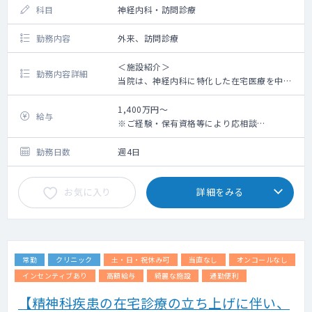
※主治医制ではありません
科目
神経内科・訪問診療
【外来】
勤務内容
外来、訪問診療
・診療日：（火・水AM・隔週木）
・外来患者数：1日20名（半日10名）前後
＜施設紹介＞
勤務内容詳細
・主な疾患：パーキンソン病などの神経疾患
当院は、神経内科に特化した在宅医療を中心
に、外来診療・通所リハを組み合わせた地域
【併設】通所リハビリテーション、メディカ
密着型の医療を提供しています
1,400万円～
給与
ルフィットネス
在宅医療に関心のある方はもちろん、神経内
※ご経験・保有資格等により応相談
理学療法士2名、介護福祉士3名、ドライバー
科の専門性を活かしたい先生にも最適な環境
※資格手当・オンコール手当等、別途支給
1名、運動療法インストラクター2名
です
勤務日数
週4日
★専門性を活かせる：神経難病・脳卒中・パ
＜オンコール＞
ーキンソン病など、神経内科症例を数多く経
自宅待機
お気に入り
詳細をみる
験可能
オンコール待機1件2,000円
★負担が少ない：終末期患者は少なく、精神
週1～2回、週末2～3回ほどお願いさせていた
的・体力的に無理なく勤務できます
だけると有難いです（応相談、現在は院長の
★安定した法人基盤：開院から10年以上地域
みで対応している為）
で信頼されるクリニックです（院長は日本神
常勤
クリニック
土・日・祝休み可
当直なし
オンコールなし
経学会専門医、日本神経治療学会名誉会員で
す）
インセンティブあり
高額給与
綺麗な施設
通勤便利
【精神科疾患の在宅診療の立ち上げに伴い、
＜勤務内容＞