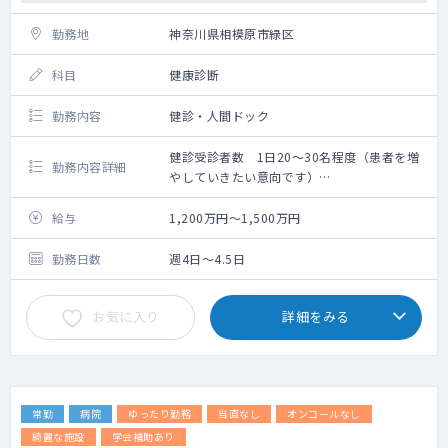
ビジネスパーソンや若年層中心 ※1日6～10
勤務地
神奈川県相模原市緑区
件目安（居宅メイン）
科目
健康診断
【福利厚生・その他】
・社会保険完備
勤務内容
健診・人間ドック
・制服貸与
・スキンクリニックでの美容皮膚科施術の職
健診受診者数 1日20～30名程度（患者を増
員割引（医療脱毛半額などご家族利用可）
勤務内容詳細
やしていきたい意向です）
・社食あり(レトルト食品)
一般健診、住民健診、企業健診、協会けん
・ワクチン接種（インフルエンザ）あり
ぽ、人間ドック
給与
・健康診断
1,200万円～1,500万円
インフルエンザ問診・接種 400件前後/年
・結婚祝、出産祝、出産育児一時金、育児休
企業訪問健診：10件～15件/月
業給付金、傷病手当あり
勤務日数
週4日～4.5日
職員健診の対応
・書籍手当、美容手当、プレゼント手当など
お気に入り
詳細をみる
常勤
病院
ゆったり勤務
当直なし
オンコールなし
綺麗な施設
学会補助あり