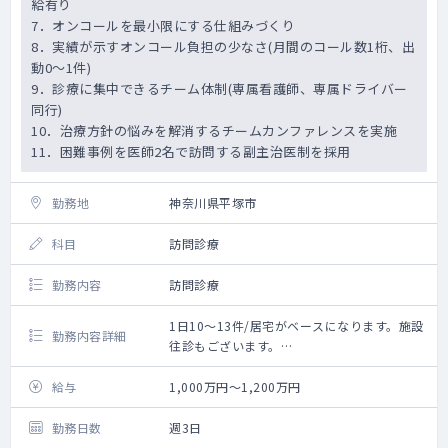
給有り
7．オンコールを最小限にする仕組みづくり
8．実績が示すオンコール負担の少なさ(月間のコール数1桁、出
動0～1件)
9．診療に集中できるチーム体制(専属看護師、専属ドライバー
同行)
10．治療方針の悩みを解消するチームカンファレンスを実施
11．困難事例を医師2名で訪問する副主治医制を採用
勤務地
神奈川県平塚市
科目
訪問診療
勤務内容
訪問診療
1日10～13件/居宅がベースになります。施設
勤務内容詳細
往診もございます。
平塚院と茅ヶ崎サテライトの両方でのご勤務
になります。
給与
1,000万円～1,200万円
勤務日数
週3日