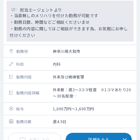
担当エージェントより
・当直無しのメリハリを付けた勤務が可能です
・勤務日数、時間などご相談くださいませ
・勤務の内容に関してはご相談ができます為、お気軽にお申し
付けください
勤務地
神奈川県大和市
科目
内科
勤務内容
外来及び病棟管理
外来数：週2～3コマ程度 ※1コマあたり20
勤務内容詳細
～30名程度
救急搬入数：1,2台/1日 ※月50件程度
給与
1,000万円～1,600万円
勤務日数
週4.5日
お気に入り
詳細をみる