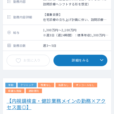
勤務内容
訪問診療へシフトする形を想定）
【募集背景】
勤務内容詳細
在宅診療の立ち上げ計画に伴い、訪問診療医
師を募集
1,300万円～2,100万円
給与
【業務内容】
※週3日（週24時間）：標準年収1,300万円
訪問診療、書類作成、訪問診療に付随する業
～、週4日（週32時間）：標準年収1,800万円
務等 ※一部外来業務をお願いする可能性が
～、週5日（週40時間）：標準年収2,100万円
勤務日数
週3～5日
ございます。
～
訪問の際は事務アシスタントが同行し運転も
お気に入り
詳細をみる
いたします。そのほかの業務サポートもしま
す。
【1日の流れ（仮）】
（10時出勤の場合）
常勤
クリニック
残業なし
当直なし
オンコールなし
10:00 横浜院にご出勤 アシスタントが訪
問ルート等を共有
綺麗な施設
通勤便利
10:30 出発 居宅2～3件を訪問（初診1件あ
【内視鏡検査・健診業務メインの勤務×アク
たり30～40分、再診1件あたり15分ほど）
セス面◎】
13:00 昼休憩
14:00 午後の訪問開始 居宅3～5件を訪問