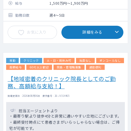
【勤務内容】
給与
1,500万円～1,900万円
・体制：常勤医師6名、非常勤医師3名
・訪問体制：医師1名・看護師兼ドライバー1
勤務日数
週4～5日
名の計2名体制
・訪問診療：居宅で午前3～4名・午後4～5名
お気に入り
詳細をみる
／施設で午前・午後10～20名程度
・外来：午前または午後で10名程度
・【機能強化型在宅療養支援診療所】及び
【在宅緩和ケア充実診療所】の基準をとって
おり、緩和ケア、お看取り対応あり。
常勤
クリニック
土・日・祝休み可
当直なし
オンコールなし
・医療機器：レントゲン、エコー、顕微鏡、
心電図、聴力・視力測定
高額給与
60代以上歓迎
院長・管理職募集
通勤便利
【地域密着のクリニック院長としてのご勤
務、高額給与支給！】
掲載更新日 : 2026年08月06日 案件番号 : 26-JV314465
担当エージェントより
・最寄り駅より徒歩4分と非常に通いやすい立地にございます。
・最終受付時点にて患者さまがいらっしゃらない場合は、ご帰
宅が可能です。