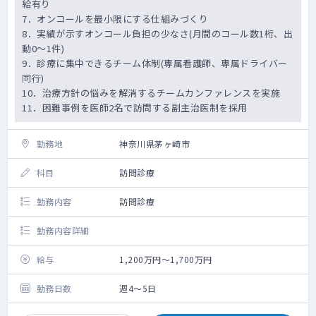
給有り
7．オンコールを最小限にする仕組みづくり
8．実績が示すオンコール負担の少なさ(月間のコール数1桁、出
動0～1件)
9．診療に集中できるチーム体制(専属看護師、専属ドライバー
同行)
10．治療方針の悩みを解消するチームカンファレンスを実施
11．困難事例を医師2名で訪問する副主治医制を採用
勤務地
神奈川県茅ヶ崎市
科目
訪問診療
勤務内容
訪問診療
勤務内容詳細
給与
1,200万円～1,700万円
勤務日数
週4～5日