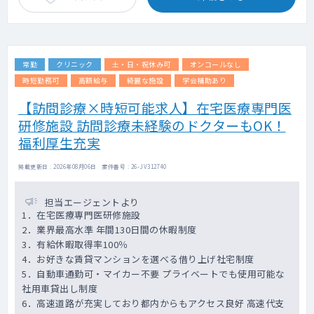
常勤
クリニック
土・日・祝休み可
オンコールなし
時短勤務可
高額給与
綺麗な施設
学会補助あり
【訪問診療×時短可能求人】在宅医療専門医
研修施設 訪問診療未経験のドクターもOK！
福利厚生充実
掲載更新日 : 2026年08月06日 案件番号 : 26-JV312740
担当エージェントより
1．在宅医療専門医研修施設
2．業界最高水準 年間130日間の休暇制度
3．有給休暇取得率100％
4．お好きな賃貸マンションを選べる借り上げ社宅制度
5．自動車通勤可・マイカー不要 プライベートでも使用可能な
社用車貸出し制度
6．高速道路が充実しており都内からもアクセス良好 高速代支