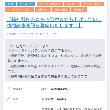
常勤
クリニック
土・日・祝休み可
当直なし
オンコールなし
インセンティブあり
高額給与
綺麗な施設
通勤便利
【精神科疾患の在宅診療の立ち上げに伴い、
訪問診療医師を募集いたします！】
掲載更新日 : 2026年08月05日 案件番号 : 26-JV313672
担当エージェントより
・ワークライフバランスの担保が可能です。
・運転不要、時間外対応やオンコール対応なし、週3日からの勤
務も可能です。
・訪問診療の立ち上げとなりますので、ご経験ある方は大歓迎
です。
・精神保健指定医をお持ちの先生を募集しております。
勤務地
神奈川県横浜市西区
科目
訪問診療・精神科
訪問診療（赴任後は外来を担いながら徐々に