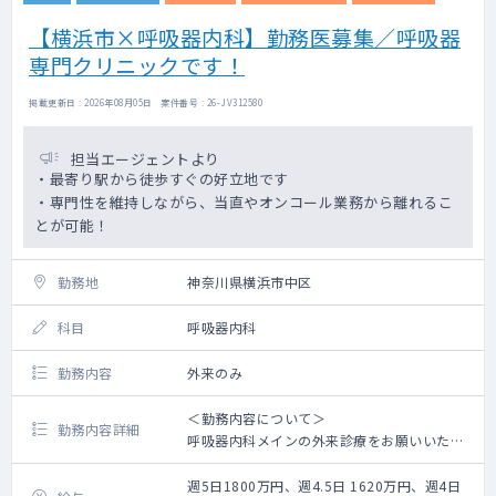
検査、ホルター心電図、尿検査
【横浜市×呼吸器内科】勤務医募集／呼吸器
【カルテ】電子
専門クリニックです！
掲載更新日 : 2026年08月05日 案件番号 : 26-JV312580
担当エージェントより
・最寄り駅から徒歩すぐの好立地です
・専門性を維持しながら、当直やオンコール業務から離れるこ
とが可能！
勤務地
神奈川県横浜市中区
科目
呼吸器内科
勤務内容
外来のみ
＜勤務内容について＞
勤務内容詳細
呼吸器内科メインの外来診療をお願いいたし
ます。
診療体制：1診体制 ※患者数次第で増診予定
週5日1800万円、週4.5日 1620万円、週4日