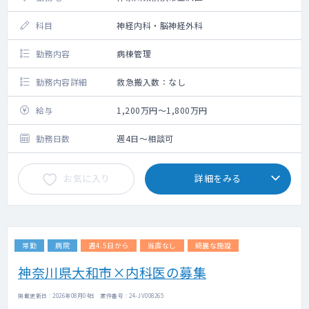
科目
神経内科・脳神経外科
勤務内容
病棟管理
勤務内容詳細
救急搬入数：なし
給与
1,200万円～1,800万円
勤務日数
週4日～相談可
お気に入り
詳細をみる
常勤
病院
週4.5日から
当直なし
綺麗な施設
神奈川県大和市×内科医の募集
掲載更新日 : 2026年08月04日 案件番号 : 24-JV008265