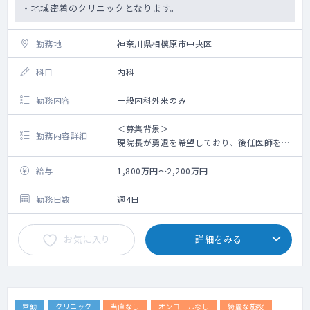
・地域密着のクリニックとなります。
勤務地
神奈川県相模原市中央区
科目
内科
勤務内容
一般内科外来のみ
＜募集背景＞
勤務内容詳細
現院長が勇退を希望しており、後任医師を募
集
給与
1,800万円～2,200万円
＜概 要＞
【外来】時期により変動いたしますが、1日最
勤務日数
週4日
少30名～最多100名程度 ※受付終了17:00
時点で患者様がいらっしゃらない場合はご帰
お気に入り
詳細をみる
宅可能です。
【その他】一般内科、呼吸器内科、内分泌代
謝内科、老人内科ご専門の先生ですと尚可。
【可能な検査】レントゲン検査、呼吸機能検
査、超音波検査（エコー）、睡眠時無呼吸症
常勤
クリニック
当直なし
オンコールなし
綺麗な施設
候群検査、血液検査、血圧脈波検査、心電図