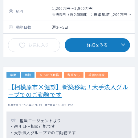
師を募集
1,200万円～1,900万円
給与
【併設】通所リハビリテーション、メディカ
【業務内容】
※週3日（週24時間）：標準年収1,200万円
ルフィットネス
訪問診療、書類作成、訪問診療に付随する業
～、週4日（週32時間）：標準年収1,600万円
理学療法士2名、介護福祉士3名、ドライバー
務等 ※一部外来業務をお願いする可能性が
～、週5日（週40時間）：標準年収1,900万円
勤務日数
週3～5日
1名、運動療法インストラクター2名
ございます。
～
訪問の際は事務アシスタントが同行し運転も
＜オンコール＞
お気に入り
詳細をみる
いたします。そのほかの業務サポートもしま
自宅待機
す。
オンコール待機1件2,000円、出動1件5,000
円
【1日の流れ（仮）】
週1～2回、週末2～3回ほどお願いさせていた
（10時出勤の場合）
だけると有難いです（応相談、現在は院長の
常勤
病院
ゆったり勤務
当直なし
綺麗な施設
10:00 横浜院にご出勤 アシスタントが訪
みで対応している為）
問ルート等を共有
【相模原市×健診】新築移転！大手法人グル
10:30 出発 居宅2～3件を訪問（初診1件あ
ープでのご勤務です
たり30～40分、再診1件あたり15分ほど）
13:00 昼休憩
掲載更新日 : 2026年08月04日 案件番号 : 26-JV314555
14:00 午後の訪問開始 居宅3～5件を訪問
17:30 早めに帰院 書類作成やカルテの追
記
担当エージェントより
19:00 横浜院をご退勤
・週４日～相談可能です
・大手法人グループでのご勤務です
【主な対象】