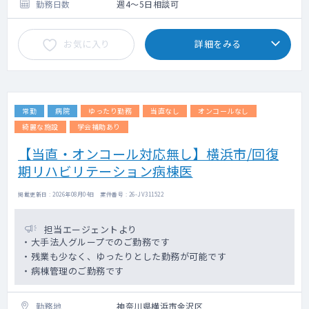
勤務日数
週4～5日相談可
お気に入り
詳細をみる
常勤
病院
ゆったり勤務
当直なし
オンコールなし
綺麗な施設
学会補助あり
【当直・オンコール対応無し】横浜市/回復
期リハビリテーション病棟医
掲載更新日 : 2026年08月04日 案件番号 : 26-JV311522
担当エージェントより
・大手法人グループでのご勤務です
・残業も少なく、ゆったりとした勤務が可能です
・病棟管理のご勤務です
勤務地
神奈川県横浜市金沢区