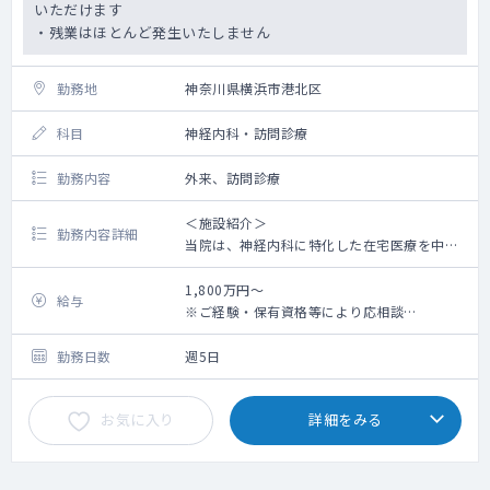
いただけます
・残業はほとんど発生いたしません
勤務地
神奈川県横浜市港北区
科目
神経内科・訪問診療
勤務内容
外来、訪問診療
＜施設紹介＞
勤務内容詳細
当院は、神経内科に特化した在宅医療を中心
に、外来診療・通所リハを組み合わせた地域
密着型の医療を提供しています
1,800万円～
給与
在宅医療に関心のある方はもちろん、神経内
※ご経験・保有資格等により応相談
科の専門性を活かしたい先生にも最適な環境
※資格手当・オンコール手当等、別途支給
です
勤務日数
週5日
★専門性を活かせる：神経難病・脳卒中・パ
ーキンソン病など、神経内科症例を数多く経
お気に入り
詳細をみる
験可能
★負担が少ない：終末期患者は少なく、精神
的・体力的に無理なく勤務できます
★安定した法人基盤：開院から10年以上地域