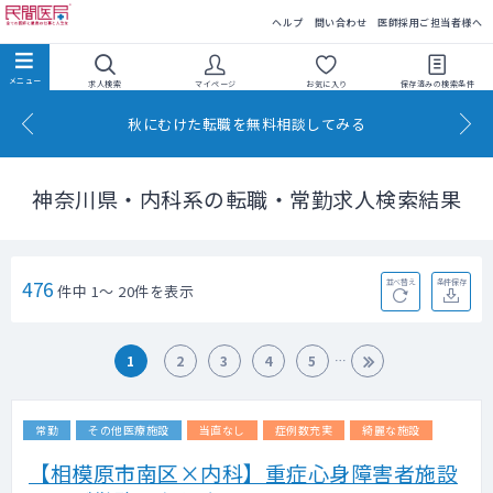
民間医局
ヘルプ
問い合わせ
医師採用ご担当者様へ
求人検索
マイページ
お気に入り
保存済みの
検索条件
秋にむけた転職を無料相談してみる
神奈川県・内科系の転職・常勤求人検索結果
476
並べ替え
条件保存
件中 1～ 20件を表示
1
2
3
4
5
常勤
その他医療施設
当直なし
症例数充実
綺麗な施設
【相模原市南区×内科】重症心身障害者施設