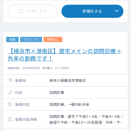
お気に入り
詳細をみる
常勤
クリニック
当直なし
【横浜市×港南区】居宅メインの訪問診療＋
外来の勤務です！
掲載更新日 : 2026年08月06日 案件番号 : 25-JV308406
勤務地
神奈川県横浜市港南区
科目
訪問診療
勤務内容
訪問診療、一般内科外来
訪問診療：居宅で午前3～4名・午後4～5名／
勤務内容詳細
施設で午前・午後10～20名程度 外来：午前
または午後で10名程度