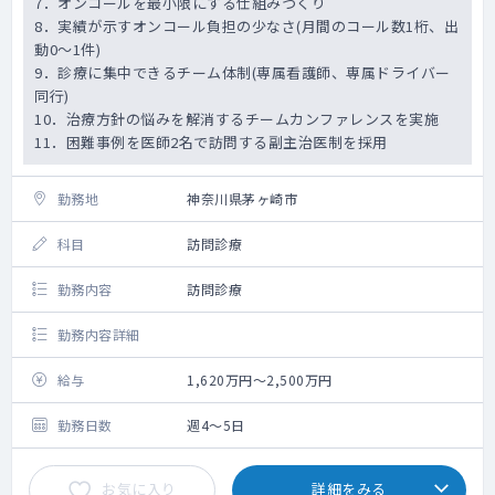
7．オンコールを最小限にする仕組みづくり
8．実績が示すオンコール負担の少なさ(月間のコール数1桁、出
動0～1件)
9．診療に集中できるチーム体制(専属看護師、専属ドライバー
同行)
10．治療方針の悩みを解消するチームカンファレンスを実施
11．困難事例を医師2名で訪問する副主治医制を採用
勤務地
神奈川県茅ヶ崎市
科目
訪問診療
勤務内容
訪問診療
勤務内容詳細
給与
1,620万円～2,500万円
勤務日数
週4～5日
お気に入り
詳細をみる