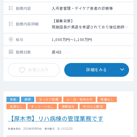
勤務内容
入所者管理・デイケア患者の診察等
【募集背景】
勤務内容詳細
現施設長が勇退を希望されており後任医師を
募集
給与
1,000万円～1,100万円
【勤務内容】
・入所者定員100名（一般棟60名・認知症専
勤務日数
週4日
門棟40名）の管理 ※現在92～93名程の稼働
・通所定員20名の診察 ※現在平均12名程
お気に入り
詳細をみる
・看取りは翌朝対応となりますので、お休み
時や夜間などは関連病院の医師で対応できる
範囲は対応しております。
・病院からの急患は月0～1件程度
常勤
病院
ゆったり勤務
土・日・祝休み可
残業なし
当直なし
オンコールなし
高額給与
60代以上歓迎
【厚木市】リハ病棟の管理業務です
掲載更新日 : 2026年08月06日 案件番号 : 26-JV312220