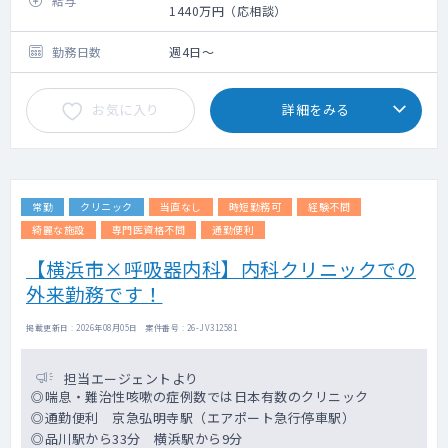
給与
病診連携が充実しており、検査依頼・救急搬
1440万円（応相談）
送はスムーズに行えます。
勤務日数
週4日～
小児科の喘息などもお願いする場合がござい
ます。
お気に入り
詳細をみる
神奈川県内の関連クリニックと兼務をお願い
することがあります。
常勤
クリニック
当直なし
時短勤務可
経験不問
綺麗な施設
専門医資格不問
通勤便利
【横浜市×呼吸器内科】内科クリニックでの
外来勤務です！
掲載更新日 : 2026年08月05日 案件番号 : 26-JV312581
担当エージェントより
◎喘息・難治性咳嗽の症例数では日本有数のクリニック
◎通勤便利 京急弘明寺駅（エアポート急行停車駅）
◎品川駅から33分 横浜駅から9分