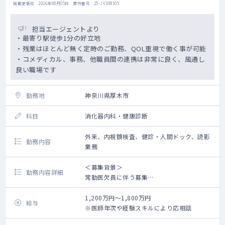
17:30 早めに帰院 書類作成やカルテの追
掲載更新日 : 2026年08月05日 案件番号 : 25-JV309105
記
19:00 横浜院をご退勤
担当エージェントより
・最寄り駅徒歩1分の好立地
【主な対象】
・残業はほとんど無く定時のご勤務、QOL重視で働く事が可能
ビジネスパーソンや若年層中心 ※1日6～10
・コメディカル、事務、他職員間の連携は非常に良く、風通し
件目安（居宅メイン）
良い職場です
【福利厚生・その他】
・社会保険完備
勤務地
神奈川県厚木市
・制服貸与
・スキンクリニックでの美容皮膚科施術の職
科目
消化器内科・健康診断
員割引（医療脱毛半額などご家族利用可）
・社食あり(レトルト食品)
外来、内視鏡検査、健診・人間ドック、読影
勤務内容
・ワクチン接種（インフルエンザ）あり
業務
・健康診断
・結婚祝、出産祝、出産育児一時金、育児休
＜募集背景＞
勤務内容詳細
業給付金、傷病手当あり
常勤医欠員に伴う募集
・書籍手当、美容手当、プレゼント手当など
※常勤医4名から3名の体制（2名内科専門
医、1名内視鏡専門医）
1,200万円～1,800万円
給与
※医師年次や経験スキルにより応相談
＜概 要＞