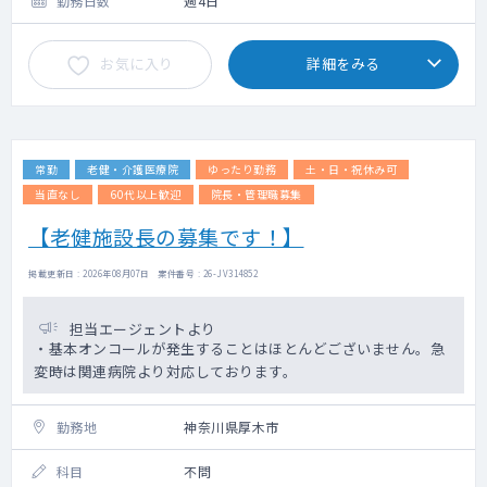
勤務日数
週4日
お気に入り
詳細をみる
常勤
老健・介護医療院
ゆったり勤務
土・日・祝休み可
当直なし
60代以上歓迎
院長・管理職募集
【老健施設長の募集です！】
掲載更新日 : 2026年08月07日 案件番号 : 26-JV314852
担当エージェントより
・基本オンコールが発生することはほとんどございません。急
変時は関連病院より対応しております。
勤務地
神奈川県厚木市
科目
不問