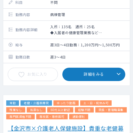
科目
不問
勤務内容
病棟管理
入所：135名 通所：25名
勤務内容詳細
◆入居者の健康管理業務など
※能登半島地震の復興支援をご依頼する場合
がございます。
給与
週3日～4日勤務：1,200万円～1,500万円
勤務日数
週3～4日
お気に入り
詳細をみる
常勤
老健・介護医療院
ゆったり勤務
土・日・祝休み可
残業なし
当直なし
60代以上歓迎
経験不問
院長・管理職募集
専門医資格不問
専攻医・専修医可
通勤便利
【金沢市×介護老人保健施設】貴重な老健募