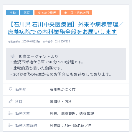
常勤
病院
ゆったり勤務
土・日・祝休み可
【石川県 石川中央医療圏】外来や病棟管理／
療養病院での内科業務全般をお願いします
掲載更新日 : 2026年05月28日 案件番号 : 22-JE007836
担当エージェントより
・金沢市街地から車で40分～50分程です。
・比較的落ち着いた勤務です。
・30代40代の先生からのお問合せもお待ちしております。
勤務地
石川県かほく市
科目
腎臓科・内科
勤務内容
外来、病棟管理、透析管理
勤務内容詳細
外来数：50～60名位／日