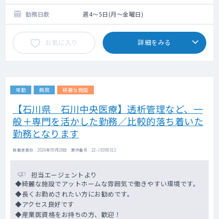
勤務日数
週4～5日(月～金曜日)
お気に入り
詳細をみる
常勤
病院
綺麗な施設
【石川県 石川中央医療】透析管理など、一
般＋専門を活かした勤務／比較的落ち着いた
勤務となります
掲載更新日 : 2026年05月28日 案件番号 : 22-JE000312
担当エージェントより
◆綺麗な施設でアットホームな雰囲気で働きやすい環境です。
◆長くお勤めされたい方にお勧めです。
◆アクセス良好です
◆産業医資格をお持ちの方、歓迎！