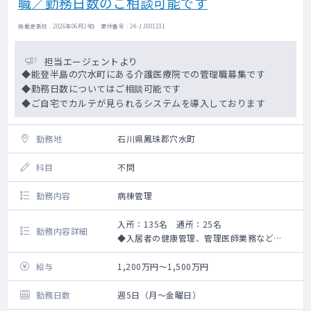
職／勤務日数のご相談可能です
掲載更新日 : 2026年06月24日 案件番号 : 24-JJ001231
担当エージェントより
◆能登半島の穴水町にある介護医療院での管理職募集です
◆勤務日数についてはご相談可能です
◆ご自宅でカルテが見られるシステムを導入しております
勤務地
石川県鳳珠郡穴水町
科目
不問
勤務内容
病棟管理
入所：135名 通所：25名
勤務内容詳細
◆入居者の健康管理、管理医師業務など
※能登半島地震の復興支援をご依頼する場合
がございます。
給与
1,200万円～1,500万円
勤務日数
週5日（月～金曜日）