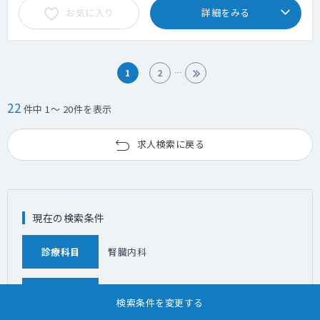
お気に入り
詳細をみる
・支給するiPhoneにて、電子カルテの閲覧・
書き込みが可能なため、
場所を選ばず迅速な対応が可能です。
勤務内容：
1
2
入所者の健康管理・担当者会議・リハビリ会
議・運営会議・
22
件中 1～ 20件を表示
入所判定会議への出席・看取り対応・各委員
会・防災訓練への参加・
介護保険関係の意見書作成 等
求人検索に戻る
看取り件数：24件/年
現在の検索条件
診療科目
腎臓内科
勤務地
石川
検索条件を変更する