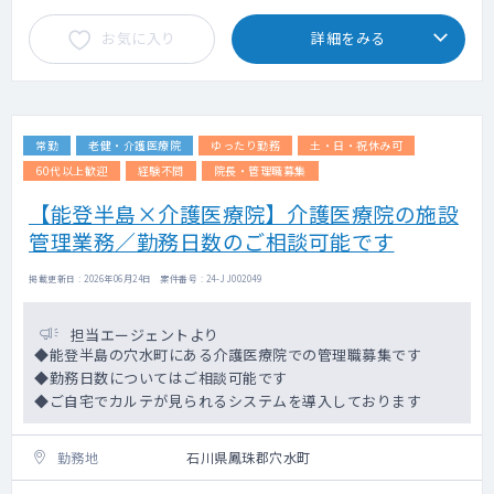
お気に入り
詳細をみる
常勤
老健・介護医療院
ゆったり勤務
土・日・祝休み可
60代以上歓迎
経験不問
院長・管理職募集
【能登半島×介護医療院】介護医療院の施設
管理業務／勤務日数のご相談可能です
掲載更新日 : 2026年06月24日 案件番号 : 24-JJ002049
担当エージェントより
◆能登半島の穴水町にある介護医療院での管理職募集です
◆勤務日数についてはご相談可能です
◆ご自宅でカルテが見られるシステムを導入しております
勤務地
石川県鳳珠郡穴水町