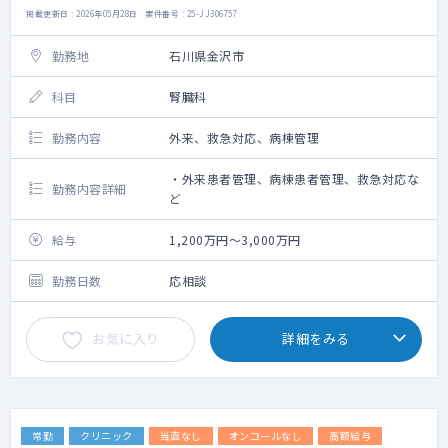
掲載更新日 : 2026年05月28日 案件番号 : 25-JJ306757
勤務地
石川県金沢市
科目
腎臓科
勤務内容
外来、救急対応、病棟管理
・外来患者管理、病棟患者管理、救急対応な
勤務内容詳細
ど
給与
1,200万円～3,000万円
勤務日数
応相談
お気に入り
詳細をみる
常勤
クリニック
当直なし
オンコールなし
高額給与