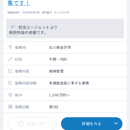
集です！
掲載更新日 : 2026年06月24日 案件番号 : 26-JJ311148
担当エージェントより
病院併設の老健です。
勤務地
石川県金沢市
科目
不問・内科
勤務内容
病棟管理
勤務内容詳細
老健施設長に準ずる業務
給与
1,000万円～
勤務日数
週5日
お気に入り
詳細をみる