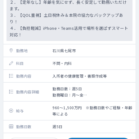
２．【定年なし】年齢を気にせず、長く安定して勤務いただけ
ます。
３．【QOL重視】土日祝休み＆本院の協力なバックアップあ
り！
４．【負担軽減】iPhone・Teams活用で場所を選ばずスマート
対応！
勤務地
石川県七尾市
科目
不問・内科
勤務内容
入所者の健康管理・書類作成等
勤務日数：週5日
勤務内容詳細
勤務曜日：月～金
当 直：なし
オンコール：原則なし
960～1,500万円 ※勤務日数やご経験・年齢
給与
・連絡は原則としてTeams等のチャットにて
等による
報告や指示出しを行います。
（緊急時は電話での報告も有り）
勤務日数
週5日
・死亡確認など、協力医師が必要な場合、本
院との協力体制あり