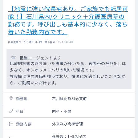
【地震に強い院長宅あり。ご家族でも転居可
能！】石川県内/クリニック＋介護医療院の
勤務です。呼び出しも基本的に少なく、落ち
着いた勤務内容です。
掲載更新日 : 2026年06月24日 案件番号 : 25-JJ301204
担当エージェントより
比較的容態の落ち着いた患者が多いため、夜間帯の呼び出しは
少なく、オンオフメリハリの利いた環境です。
施設横に住居設備も整っており、快適にお過ごしいただきなが
ら、ご勤務いただけます。
勤務地
石川県羽咋郡志賀町
科目
内科・不問
勤務内容
外来及び病棟管理
外来数：1~5名程度