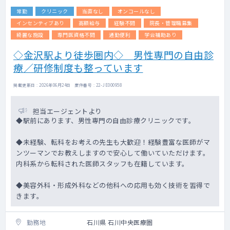
常勤
クリニック
当直なし
オンコールなし
インセンティブあり
高額給与
経験不問
院長・管理職募集
綺麗な施設
専門医資格不問
通勤便利
学会補助あり
◇金沢駅より徒歩圏内◇ 男性専門の自由診
療／研修制度も整っています
掲載更新日 : 2026年06月24日 案件番号 : 22-JE000958
担当エージェントより
◆駅前にあります、男性専門の自由診療クリニックです。
◆未経験、転科をお考えの先生も大歓迎！経験豊富な医師がマ
ンツーマンでお教えしますので安心して働いていただけます。
内科系から転科された医師スタッフも在籍しています。
◆美容外科・形成外科などの他科への応用も効く技術を習得で
きます。
勤務地
石川県 石川中央医療圏