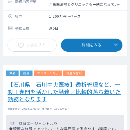
勤務内容詳細
介護医療院とクリニックも一緒になっている
施設の管理医師として、
外来対応や、入所者様の体調管理をお願いし
給与
1,200万円～ベース
ています。
勤務日数
週5日
当直はございませんが、何か有事の際にはオ
ンコールでご対応をお願いしております。
お気に入り
詳細をみる
オンコールの頻度としましては、季節柄によ
って異なりますが、年に数回程度です。
施設内に居宅もございますので、住んでいた
だくことも可能です。
常勤
病院
オンコールなし
綺麗な施設
【石川県 石川中央医療】透析管理など、一
般＋専門を活かした勤務／比較的落ち着いた
勤務となります
掲載更新日 : 2026年06月24日 案件番号 : 22-JE007537
担当エージェントより
◆綺麗な施設でアットホームな雰囲気で働きやすい環境です。