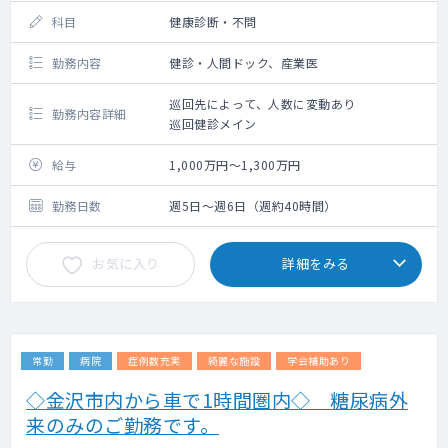
科目
健康診断・不問
勤務内容
健診・人間ドック、産業医
巡回先によって、人数に変動あり
勤務内容詳細
巡回健診メイン
給与
1,000万円～1,300万円
勤務日数
週5日～週6日（週約40時間）
お気に入り
詳細をみる
常勤
病院
症例数充実
綺麗な施設
学会補助あり
◇金沢市内から車で1時間圏内◇ 糖尿病外
来のみのご勤務です。