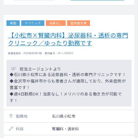
常勤
クリニック
当直なし
症例数充実
【小松市×腎臓内科】泌尿器科・透析の専門
クリニック／ゆったり勤務です
掲載更新日 : 2026年06月24日 案件番号 : 24-JJ300022
担当エージェントより
◆石川県小松市にある泌尿器科・透析の専門クリニックです！
◆金沢市や福井市からも患者さんが通院しており、外来症例が
豊富です！
◆週4日勤務OK！当直なし！メリハリのある働き方が可能で
す！
勤務地
石川県小松市
科目
腎臓科・透析科