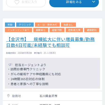
お気に入り
詳細をみる
常勤
クリニック
土・日・祝休み可
当直なし
インセンティブあり
高額給与
経験不問
症例数充実
通勤便利
【金沢市】 規模拡大に伴い増員募集/勤務
日数4日可能/未経験でも相談可
掲載更新日 : 2026年05月28日 案件番号 : 25-JJ308393
担当エージェントより
・訪問診療専門クリニック
・がんの緩和ケアや神経難病にも対応
・24時間365日対応の体制
・患者と家族への丁寧な説明
勤務地
石川県金沢市