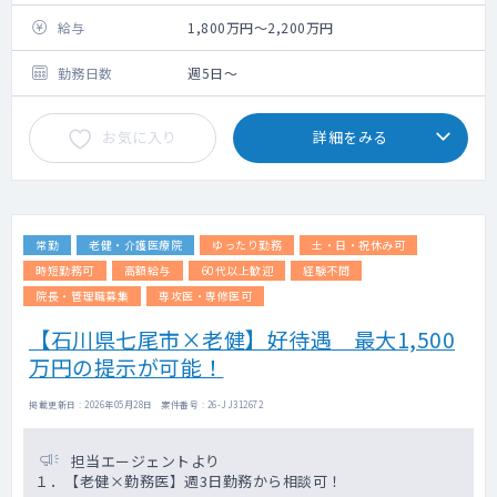
給与
1,800万円～2,200万円
勤務日数
週5日～
お気に入り
詳細をみる
常勤
老健・介護医療院
ゆったり勤務
土・日・祝休み可
時短勤務可
高額給与
60代以上歓迎
経験不問
院長・管理職募集
専攻医・専修医可
【石川県七尾市×老健】好待遇 最大1,500
万円の提示が可能！
掲載更新日 : 2026年05月28日 案件番号 : 26-JJ312672
担当エージェントより
１．【老健×勤務医】週3日勤務から相談可！