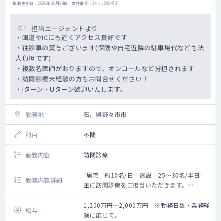
掲載更新日 : 2026年06月24日 案件番号 : 24-JJ300473
担当エージェントより
・国道やICにも近くアクセス良好です
・往診車の貸与ございます(保険や自宅近隣の駐車場代なども法
人負担です)
・複数名医師がおりますので、オンコールなど分担されます
・訪問診療未経験の方もお問合せください！
・Iターン・Uターン歓迎いたします。
勤務地
石川県野々市市
科目
不問
勤務内容
訪問診療
"居宅 約10名/日 施設 25～30名/半日"
勤務内容詳細
主に訪問診療をご担当いただきます。
エリア：野々市市～金沢市
1,200万円～2,000万円 ※勤務日数・業務経
給与
験に応じて。