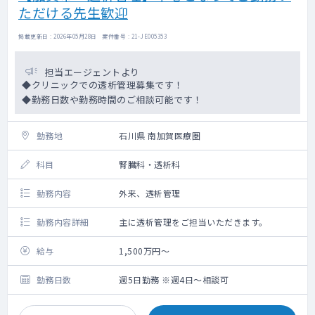
ただける先生歓迎
掲載更新日 : 2026年05月28日 案件番号 : 21-JE005353
担当エージェントより
◆クリニックでの透析管理募集です！
◆勤務日数や勤務時間のご相談可能です！
勤務地
石川県 南加賀医療圏
科目
腎臓科・透析科
勤務内容
外来、透析管理
勤務内容詳細
主に透析管理をご担当いただきます。
給与
1,500万円～
勤務日数
週5日勤務 ※週4日～相談可