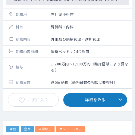
勤務地
石川県小松市
科目
腎臓科・内科
勤務内容
外来及び病棟管理・透析管理
勤務内容詳細
透析ベッド：24台程度
1,200万円～1,500万円（臨床経験により異な
給与
る）
勤務日数
週5日勤務（勤務日数の相談は要検討）
お気に入り
詳細をみる
常勤
企業
当直なし
オンコールなし