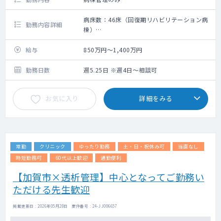
病床数：46床（回復期リハビリテーション病
勤務内容詳細
棟）
救急搬入数：150台位/月（全科）
手術数：45件位/月（全科）
給与
850万円～1,400万円
回復期リハビリテーション病棟専従医師の募
集です。
勤務日数
週5.25日 ※週4日～相談可
お気に入り
詳細をみる
常勤
クリニック
ゆったり勤務
土・日・祝休み可
当直なし
時短勤務可
60代以上歓迎
通勤便利
【加賀市×透析管理】中心となってご勤務い
ただける先生歓迎
掲載更新日 : 2026年05月28日 案件番号 : 24-JJ006657