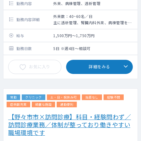
勤務内容
外来、病棟管理、透析管理
外来数：40~60名／日
勤務内容詳細
主に透析管理、腎臓内科外来、病棟管理をご
担当いただきます。
給与
1,500万円～1,750万円
【透析について】
透析病床数：40～43床
勤務日数
5日 ※週4日～相談可
クール数：月・水・金曜日は3クール、火・
木・土曜日は1クール
お気に入り
詳細をみる
※泌尿器科医師は週1回程度の回診を担当して
いただきます
【入院について】
病床数：18床
常勤
クリニック
土・日・祝休み可
当直なし
経験不問
在院日数：10日間程度
症例数充実
綺麗な施設
通勤便利
【野々市市×訪問診療】科目・経験問わず／
訪問診療業務／体制が整っており働きやすい
職場環境です