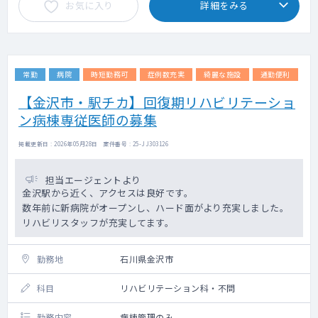
お気に入り
詳細をみる
常勤
病院
時短勤務可
症例数充実
綺麗な施設
通勤便利
【金沢市・駅チカ】回復期リハビリテーショ
ン病棟専従医師の募集
掲載更新日 : 2026年05月28日 案件番号 : 25-JJ303126
担当エージェントより
金沢駅から近く、アクセスは良好です。
数年前に新病院がオープンし、ハード面がより充実しました。
リハビリスタッフが充実してます。
勤務地
石川県金沢市
科目
リハビリテーション科・不問
勤務内容
病棟管理のみ