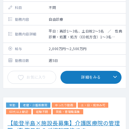
科目
不問
勤務内容
自由診療
平日：再診1～3名、土日祝2～5名 ／ 性病
勤務内容詳細
診察・処置・処方（ED処方含）1～3名
手術：平日1～3件 土日祝2～5件
給与
2,000万円～2,500万円
勤務日数
週5日
お気に入り
詳細をみる
常勤
老健・介護医療院
ゆったり勤務
土・日・祝休み可
60代以上歓迎
経験不問
院長・管理職募集
【能登半島×施設長募集】介護医療院の管理