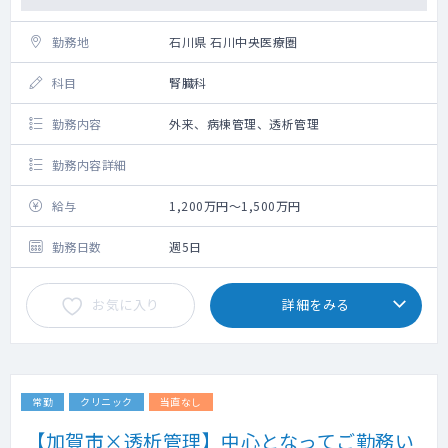
勤務地
石川県 石川中央医療圏
科目
腎臓科
勤務内容
外来、病棟管理、透析管理
勤務内容詳細
給与
1,200万円～1,500万円
勤務日数
週5日
お気に入り
詳細をみる
常勤
クリニック
当直なし
【加賀市×透析管理】中心となってご勤務い