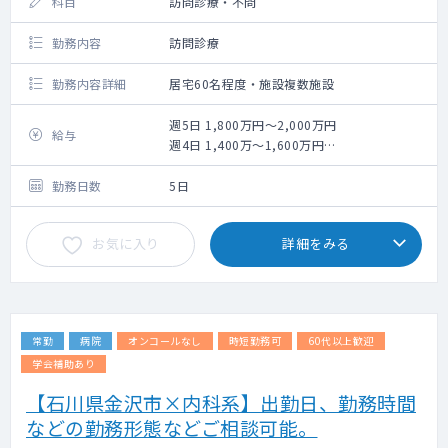
科目
訪問診療・不問
勤務内容
訪問診療
勤務内容詳細
居宅60名程度・施設複数施設
週5⽇ 1,800万円〜2,000万円
給与
週4⽇ 1,400万〜1,600万円
※上記は目安となります
勤務日数
5日
お気に入り
詳細をみる
常勤
病院
オンコールなし
時短勤務可
60代以上歓迎
学会補助あり
【石川県金沢市×内科系】出勤日、勤務時間
などの勤務形態などご相談可能。