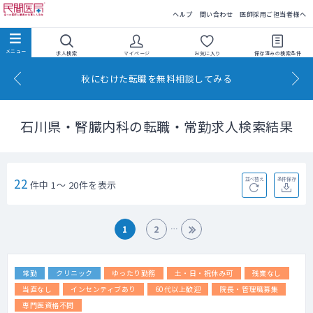
民間医局
ヘルプ
問い合わせ
医師採用ご担当者様へ
求人検索
マイページ
お気に入り
保存済みの
検索条件
秋にむけた転職を無料相談してみる
石川県・腎臓内科の転職・常勤求人検索結果
22
並べ替え
条件保存
件中 1～ 20件を表示
1
2
常勤
クリニック
ゆったり勤務
土・日・祝休み可
残業なし
当直なし
インセンティブあり
60代以上歓迎
院長・管理職募集
専門医資格不問