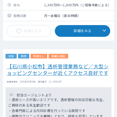
給与
1,300万円～1,800万円（ご経験年数による）
勤務日数
月～金曜日（週40時間）
お気に入り
詳細をみる
常勤
病院
残業なし
綺麗な施設
【石川県小松市】透析管理業務など／大型シ
ョッピングセンターが近くアクセス良好です
掲載更新日 : 2026年05月28日 案件番号 : 21-JE002197
担当エージェントより
・透析ニーズが高いエリアです。透析管理の対応可能な先生、
ご興味のある先生歓迎です
・各専門医による内科診療を行っている病院です
・複数のクリニックを展開しており、経営も安定しています