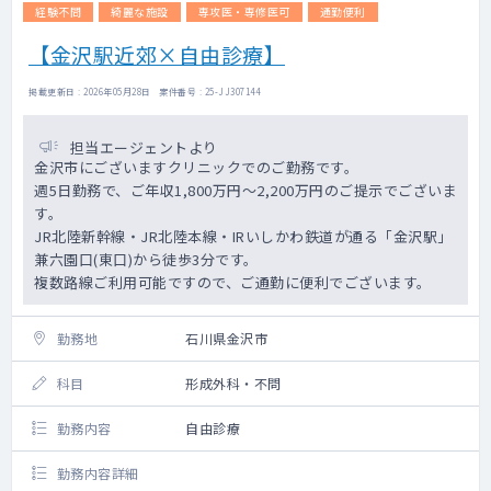
経験不問
綺麗な施設
専攻医・専修医可
通勤便利
【金沢駅近郊×自由診療】
掲載更新日 : 2026年05月28日 案件番号 : 25-JJ307144
担当エージェントより
金沢市にございますクリニックでのご勤務です。
週5日勤務で、ご年収1,800万円～2,200万円のご提示でございま
す。
JR北陸新幹線・JR北陸本線・IRいしかわ鉄道が通る「金沢駅」
兼六園口(東口)から徒歩3分です。
複数路線ご利用可能ですので、ご通勤に便利でございます。
勤務地
石川県金沢市
科目
形成外科・不問
勤務内容
自由診療
勤務内容詳細