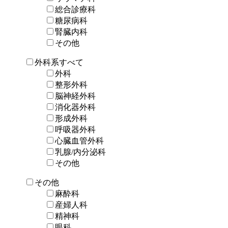
総合診療科
糖尿病科
腎臓内科
その他
外科系すべて
外科
整形外科
脳神経外科
消化器外科
形成外科
呼吸器外科
心臓血管外科
乳腺/内分泌科
その他
その他
麻酔科
産婦人科
精神科
眼科