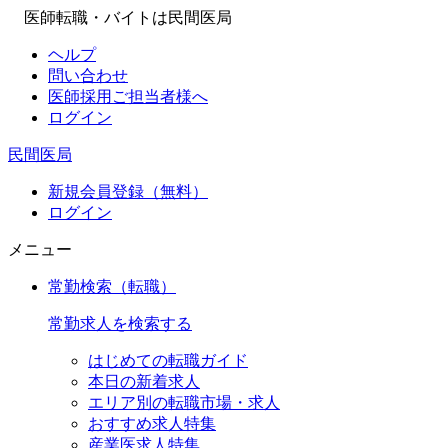
医師転職・バイトは民間医局
ヘルプ
問い合わせ
医師採用ご担当者様へ
ログイン
民間医局
新規会員登録（無料）
ログイン
メニュー
常勤検索
（転職）
常勤求人を検索する
はじめての転職ガイド
本日の新着求人
エリア別の転職市場・求人
おすすめ求人特集
産業医求人特集