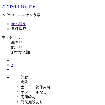
この条件を保存する
27
件中 1～ 20件を表示
並べ替え
条件保存
並べ替え ：
新着順
給与順
おすすめ順
1
2
常勤
病院
土・日・祝休み可
オンコールなし
高額給与
託児施設あり