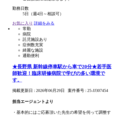
勤務日数
5日（週4日～相談可）
お気に入り
詳細をみる
常勤
病院
託児施設あり
症例数充実
綺麗な施設
通勤便利
★長野県 新幹線停車駅から車で20分★若手医
師歓迎！臨床研修病院で学びの多い環境で
す。
掲載更新日 : 2026年06月29日 案件番号 : 25-JJ307454
担当エージェントより
・基本的にはご応募頂いた先生の希望を伺って調整す