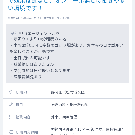
で残業ほぼなし、オンコール無しの働きやす
い環境です！
掲載更新日 : 2026年07月15日 案件番号 : 24-JJ004064
担当エージェントより
・最寄りICより10分程度の立地
・車で20分以内に多数のゴルフ場があり、お休みの日はゴルフ
を楽しむことが可能です
・土日祝休み可能です
・残業はほぼありません
・学会参加は出張扱いとなります
・医療費減免あり
勤務地
静岡県浜松市浜名区
科目
神経内科・脳神経内科
勤務内容
外来、病棟管理
神経内科外来：10名程度/コマ、病棟管理：
勤務内容詳細