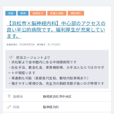
常勤
病院
高額給与
綺麗な施設
通勤便利
【浜松市×脳神経内科】中心部のアクセスの
良い半公的病院です。福利厚生が充実してい
ます。
掲載更新日 : 2026年06月25日 案件番号 : 26-JH310627
担当エージェントより
・浜松駅より徒歩圏内にある中規模病院です
・赴任手当、敷金礼金、家賃補助等、大手法人ならではのサポ
ートが御座います
・車通勤も可能（首都高代支給、敷地内駐車場あり）
・働きやすい環境の為、先生方の勤続年数が長いのが特徴です
勤務地
静岡県浜松市中央区
科目
脳神経内科