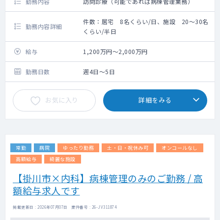
勤務内容
訪問診療（可能であれば病棟管理業務）
件数：居宅 8名くらい/日、施設 20～30名
勤務内容詳細
くらい/半日
給与
1,200万円～2,000万円
勤務日数
週4日～5日
お気に入り
詳細をみる
常勤
病院
ゆったり勤務
土・日・祝休み可
オンコールなし
高額給与
綺麗な施設
【掛川市×内科】病棟管理のみのご勤務 / 高
額給与求人です
掲載更新日 : 2026年07月07日 案件番号 : 26-JV311874