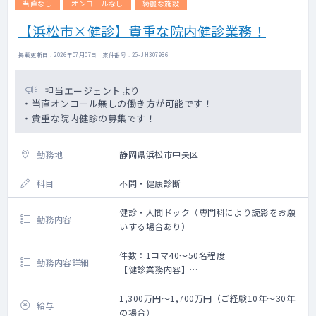
当直なし
オンコールなし
綺麗な施設
【浜松市×健診】貴重な院内健診業務！
掲載更新日 : 2026年07月07日 案件番号 : 25-JH307986
担当エージェントより
・当直オンコール無しの働き方が可能です！
・貴重な院内健診の募集です！
勤務地
静岡県浜松市中央区
科目
不問・健康診断
健診・人間ドック（専門科により読影をお願
勤務内容
いする場合あり）
件数：1コマ40～50名程度
勤務内容詳細
【健診業務内容】
午前：定期健診及び人間ドックなど、健診利
用者の診察(問診・聴診) 、人間ドックの説明
1,300万円～1,700万円（ご経験10年～30年
給与
・企業及び住民の健診利用者の診察(問診・聴
の場合）