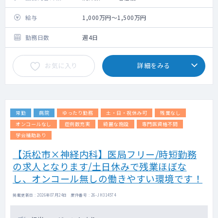
給与
1,000万円～1,500万円
勤務日数
週4日
お気に入り
詳細をみる
常勤
病院
ゆったり勤務
土・日・祝休み可
残業なし
オンコールなし
症例数充実
綺麗な施設
専門医資格不問
学会補助あり
【浜松市×神経内科】医局フリー/時短勤務
の求人となります/土日休みで残業ほぼな
し、オンコール無しの働きやすい環境です！
掲載更新日 : 2026年07月24日 案件番号 : 26-JH314574