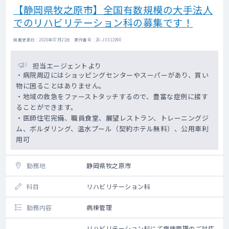
【静岡県牧之原市】全国有数規模の大手法人
でのリハビリテーション科の募集です！
掲載更新日 : 2026年07月21日 案件番号 : 26-JV311990
担当エージェントより
・病院周辺にはショッピングセンターやスーパーがあり、買い
物に困ることはありません。
・地域の救急をファーストタッチするので、豊富な症例に接す
ることができます。
・医師住宅完備、職員食堂、展望レストラン、トレーニングジ
ム、ボルダリング、温水プール（契約ホテル無料）、公用車利
用可
勤務地
静岡県牧之原市
科目
リハビリテーション科
勤務内容
病棟管理
リハビリテーション科にて病棟管理のご対応