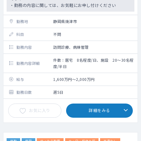
・勤務の内容に関しては、お気軽にお申し付けください
勤務地
静岡県焼津市
科目
不問
勤務内容
訪問診療、病棟管理
件数：居宅 8名程度/日、施設 20～30名程
勤務内容詳細
度/半日
給与
1,600万円～2,000万円
勤務日数
週5日
お気に入り
詳細をみる
常勤
病院
ゆったり勤務
土・日・祝休み可
当直なし