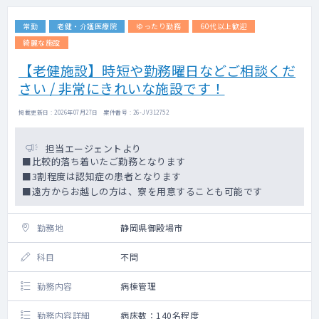
・重症筋無力症 36名
常勤
老健・介護医療院
ゆったり勤務
60代以上歓迎
・多発性硬化症／視神経脊髄炎 10名／2名
・慢性炎症性脱髄性多発神経炎 6名
綺麗な施設
・封入体筋炎 1名
【老健施設】時短や勤務曜日などご相談くだ
・多系統萎縮症 4名
さい / 非常にきれいな施設です！
・脊髄小脳変性症 10名
・結節性多発動脈炎 1名
・皮膚筋炎／多発性筋炎 1名／1名
掲載更新日 : 2026年07月27日 案件番号 : 26-JV312752
・ベーチェット病 2名
・下垂体性成長ホルモン分泌亢進症 1名
担当エージェントより
・筋ジストロフィー 6名
■比較的落ち着いたご勤務となります
・アトピー性脊髄炎 1名
■3割程度は認知症の患者となります
・結節性硬化症 2名
■遠方からお越しの方は、寮を用意することも可能です
勤務地
静岡県御殿場市
科目
不問
勤務内容
病棟管理
勤務内容詳細
病床数：140名程度