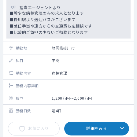
担当エージェントより
■希少な病棟管理のみの求人となります
■掛川駅より送迎バスがございます
■赴任手当や遠方からの交通費も応相談です
■比較的ご負担の少ないご勤務となります
勤務地
静岡県掛川市
科目
不問
勤務内容
病棟管理
勤務内容詳細
給与
1,200万円～2,000万円
勤務日数
週4日
お気に入り
詳細をみる