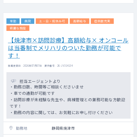
常勤
病院
土・日・祝休み可
高額給与
症例数充実
綺麗な施設
【焼津市×訪問診療】高額給与× オンコール
は当番制でメリハリのついた勤務が可能で
す！
掲載更新日 : 2026年07月07日 案件番号 : 26-JV314134
担当エージェントより
・勤務日数、時間等ご相談くださいませ
・車での通勤が可能です
・訪問診療が未経験な先生や、病棟管理との兼務可能な方歓迎
です！
・勤務の内容に関しては、お気軽にお申し付けください
勤務地
静岡県焼津市