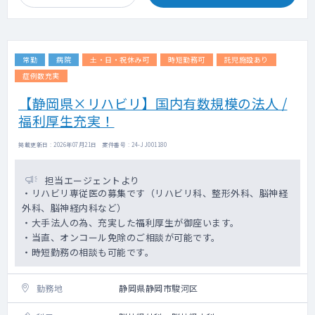
常勤
病院
土・日・祝休み可
時短勤務可
託児施設あり
症例数充実
【静岡県×リハビリ】国内有数規模の法人 /
福利厚生充実！
掲載更新日 : 2026年07月21日 案件番号 : 24-JJ001180
担当エージェントより
・リハビリ専従医の募集です（リハビリ科、整形外科、脳神経
外科、脳神経内科など）
・大手法人の為、充実した福利厚生が御座います。
・当直、オンコール免除のご相談が可能です。
・時短勤務の相談も可能です。
勤務地
静岡県静岡市駿河区