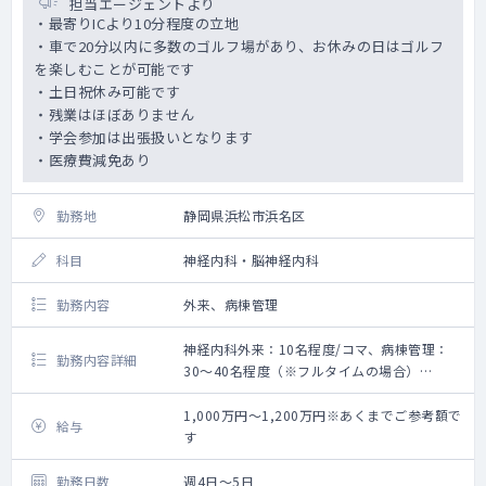
担当エージェントより
・最寄りICより10分程度の立地
・車で20分以内に多数のゴルフ場があり、お休みの日はゴルフ
を楽しむことが可能です
・土日祝休み可能です
・残業はほぼありません
・学会参加は出張扱いとなります
・医療費減免あり
勤務地
静岡県浜松市浜名区
科目
神経内科・脳神経内科
勤務内容
外来、病棟管理
神経内科外来：10名程度/コマ、病棟管理：
勤務内容詳細
30～40名程度（※フルタイムの場合）
神経内科・脳神経内科医師業務全般をお願い
致します。
1,000万円～1,200万円※あくまでご参考額で
給与
す
下記はフルタイムの場合ですので、時短の場
合は業務内容ご相談させていただきます。
勤務日数
週4日～5日