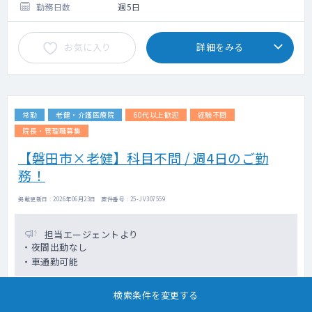
勤務日数
週5日
お気に入り
詳細をみる
常勤
老健・介護医療院
60代以上歓迎
経験不問
院長・管理職募集
【磐田市×老健】科目不問 / 週4日のご勤
務！
掲載更新日 : 2026年06月23日 案件番号 : 25-JV307559
担当エージェントより
・夜間出動なし
・車通勤可能
検索条件を変更する
勤務地
静岡県磐田市