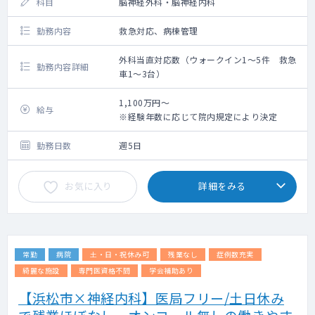
科目
脳神経外科・脳神経内科
勤務内容
救急対応、病棟管理
外科当直対応数（ウォークイン1～5件 救急
勤務内容詳細
車1～3台）
1,100万円～
給与
※経験年数に応じて院内規定により決定
勤務日数
週5日
お気に入り
詳細をみる
常勤
病院
土・日・祝休み可
残業なし
症例数充実
綺麗な施設
専門医資格不問
学会補助あり
【浜松市×神経内科】医局フリー/土日休み