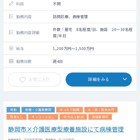
科目
不問
勤務内容
訪問診療、病棟管理
件数：居宅 8名程度/日、施設 20～30名程
勤務内容詳細
度/半日
給与
1,200万円～1,500万円
勤務日数
週4日
お気に入り
詳細をみる
常勤
老健・介護医療院
ゆったり勤務
土・日・祝休み可
残業なし
オンコールなし
60代以上歓迎
資格取得可
静岡市×介護医療型療養施設にて病棟管理
掲載更新日 : 2026年06月29日 案件番号 : 25-JV304645