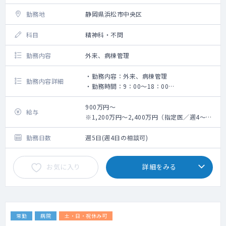
勤務地
静岡県浜松市中央区
科目
精神科・不問
勤務内容
外来、病棟管理
・勤務内容：外来、病棟管理
勤務内容詳細
・勤務時間：9：00～18：00
・外来コマ ：2コマ
・対応数 ：10～30名/コマ
900万円～
給与
・病棟管理：20～30床
※1,200万円～2,400万円（指定医／週4～5
・主な疾患：うつ病、統合失調症、認知症、
日勤務の場合）
ADHD
勤務日数
週5日(週4日の相談可)
お気に入り
詳細をみる
常勤
病院
土・日・祝休み可