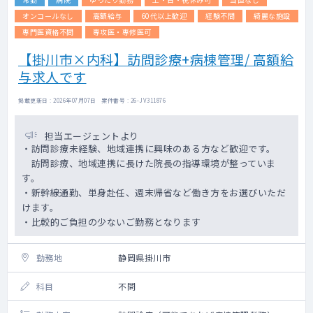
オンコールなし
高額給与
60代以上歓迎
経験不問
綺麗な施設
専門医資格不問
専攻医・専修医可
【掛川市×内科】訪問診療+病棟管理/ 高額給
与求人です
掲載更新日 : 2026年07月07日 案件番号 : 26-JV311876
担当エージェントより
・訪問診療未経験、地域連携に興味のある方など歓迎です。
訪問診療、地域連携に長けた院長の指導環境が整っていま
す。
・新幹線通勤、単身赴任、週末帰省など働き方をお選びいただ
けます。
・比較的ご負担の少ないご勤務となります
勤務地
静岡県掛川市
科目
不問