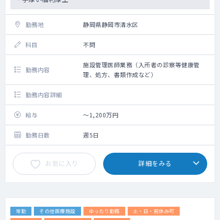
勤務地
静岡県静岡市清水区
科目
不問
施設管理医師業務（入所者の診察等健康管
勤務内容
理、処方、書類作成など）
勤務内容詳細
給与
～1,200万円
勤務日数
週5日
お気に入り
詳細をみる
常勤
その他医療施設
ゆったり勤務
土・日・祝休み可