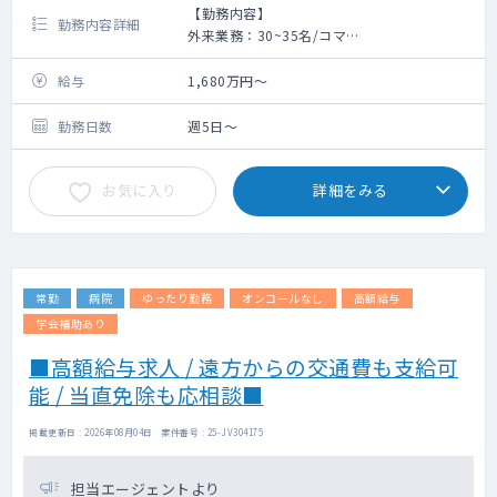
【勤務内容】
勤務内容詳細
外来業務：30~35名/コマ
総患者500~600人程度/月
給与
1,680万円～
勤務日数
週5日～
お気に入り
詳細をみる
常勤
病院
ゆったり勤務
オンコールなし
高額給与
学会補助あり
■高額給与求人 / 遠方からの交通費も支給可
能 / 当直免除も応相談■
掲載更新日 : 2026年08月04日 案件番号 : 25-JV304175
担当エージェントより