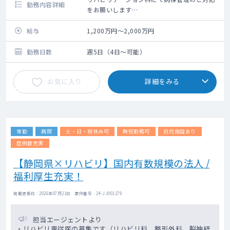
勤務内容詳細
をお願いします
詳しいお仕事内容はご相談の上、決定いたし
ます
給与
1,200万円～2,000万円
勤務日数
週5日（4日～可能）
お気に入り
詳細をみる
常勤
病院
土・日・祝休み可
時短勤務可
託児施設あり
症例数充実
【静岡県×リハビリ】国内有数規模の法人 /
福利厚生充実！
掲載更新日 : 2026年07月21日 案件番号 : 24-JJ001179
担当エージェントより
・リハビリ専従医の募集です（リハビリ科、整形外科、脳神経