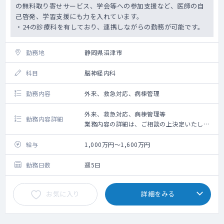
の無料取り寄せサービス、学会等への参加支援など、医師の自
己啓発、学習支援にも力を入れています。
・24の診療科を有しており、連携しながらの勤務が可能です。
勤務地
静岡県沼津市
科目
脳神経内科
勤務内容
外来、救急対応、病棟管理
外来、救急対応、病棟管理等
勤務内容詳細
業務内容の詳細は、ご相談の上決定いたしま
す
給与
1,000万円～1,600万円
体制：常勤1名
実績：2024年度指定難病患者受診者数 143
勤務日数
週5日
名
指定難病患者別
お気に入り
詳細をみる
・筋萎縮性側索硬化症（ALS） 5名
・進行性核上性麻痺 4名
・パーキンソン病 48名
・シャルコー・マリー・トゥース病 2名