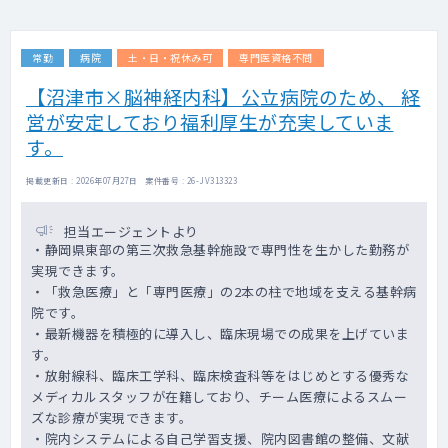
常勤
病院
土・日・祝休み可
専門医資格不問
【沼津市×脳神経内科】公立病院のため、 経
営が安定しており福利厚生が充実していま
す。
掲載更新日 : 2026年07月27日 案件番号 : 26-JV313323
担当エージェントより
・静岡県東部の第三次救急基幹施設で専門性を生かした勤務が
実現できます。
・「救急医療」と「専門医療」の2本の柱で地域を支える基幹病
院です。
・最新機器を積極的に導入し、臨床現場での成果を上げていま
す。
・放射線科、臨床工学科、臨床検査科等をはじめとする優秀な
メディカルスタッフが在籍しており、チーム医療によるスムー
ズな診療が実現できます。
・院内システムによる自己学習支援、院内図書館の整備、文献