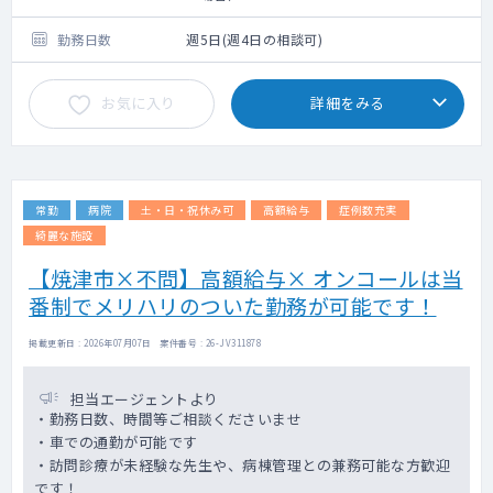
診・結果説明)、人間ドック(30～40名程度/
日)、
勤務日数
週5日(週4日の相談可)
協会健保生活習慣病予防健診、定期健診、入
社健診、特定健診、特定保健指導への誘導、
お気に入り
詳細をみる
各検査前診察など。
【画像診断】各医師の専門性により、読影(胸
部レントゲン、胃透視)をお願いする場合有。
常勤
病院
土・日・祝休み可
高額給与
症例数充実
※稀に出張健診をお願いする場合もございま
す。
綺麗な施設
【焼津市×不問】高額給与× オンコールは当
電子カルテ/オーダーリング有（メーカー：ソ
番制でメリハリのついた勤務が可能です！
フトウェアサービス SSI） ・ PACS有（メ
ーカー：富士フイルム）
掲載更新日 : 2026年07月07日 案件番号 : 26-JV311878
担当エージェントより
・勤務日数、時間等ご相談くださいませ
・車での通勤が可能です
・訪問診療が未経験な先生や、病棟管理との兼務可能な方歓迎
です！