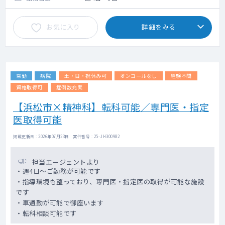
神経内科外来
・担当コマ数：2～3コマ/週
お気に入り
詳細をみる
・外来患者数：10名程度/コマ
・主な疾患 ：神経難病
病棟管理
・担当患者数：30～40名
常勤
病院
土・日・祝休み可
オンコールなし
経験不問
・担当制 ：主治医制
・主な疾患 ：神経難病
資格取得可
症例数充実
【浜松市×精神科】転科可能／専門医・指定
医取得可能
掲載更新日 : 2026年07月23日 案件番号 : 25-JH300982
担当エージェントより
・週4日～ご勤務が可能です
・指導環境も整っており、専門医・指定医の取得が可能な施設
です
・車通勤が可能で御座います
・転科相談可能です