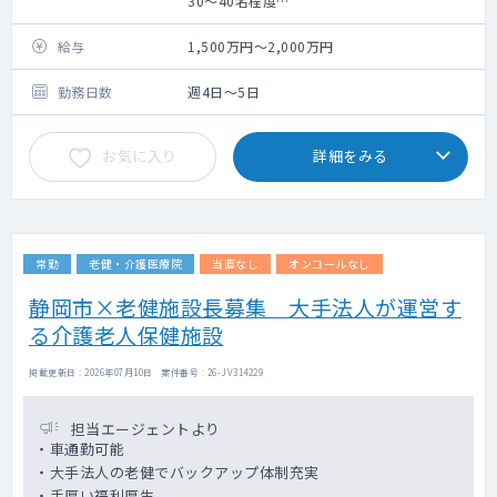
30～40名程度
神経内科・脳神経内科医師業務全般をお願い
致します。
給与
1,500万円～2,000万円
神経内科外来
勤務日数
週4日～5日
・担当コマ数：2～3コマ/週
・外来患者数：10名程度/コマ
お気に入り
詳細をみる
・主な疾患 ：神経難病
病棟管理
・担当患者数：30～40名
・担当制 ：主治医制
常勤
老健・介護医療院
当直なし
オンコールなし
・主な疾患 ：神経難病
静岡市×老健施設長募集 大手法人が運営す
る介護老人保健施設
掲載更新日 : 2026年07月10日 案件番号 : 26-JV314229
担当エージェントより
・車通勤可能
・大手法人の老健でバックアップ体制充実
・手厚い福利厚生