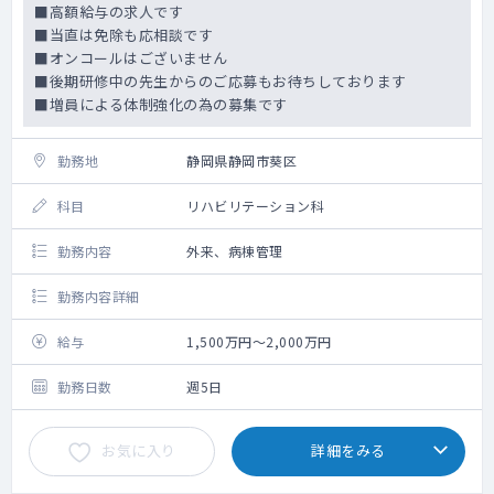
■高額給与の求人です
■当直は免除も応相談です
■オンコールはございません
■後期研修中の先生からのご応募もお待ちしております
■増員による体制強化の為の募集です
勤務地
静岡県静岡市葵区
科目
リハビリテーション科
勤務内容
外来、病棟管理
勤務内容詳細
給与
1,500万円～2,000万円
勤務日数
週5日
お気に入り
詳細をみる