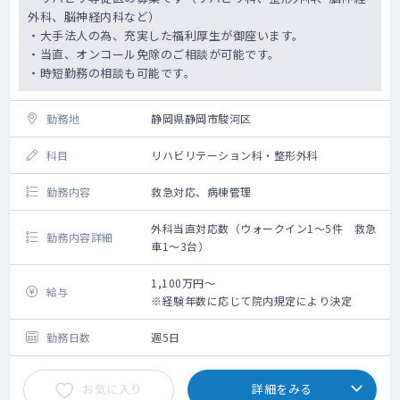
外科、脳神経内科など）
・大手法人の為、充実した福利厚生が御座います。
・当直、オンコール免除のご相談が可能です。
・時短勤務の相談も可能です。
勤務地
静岡県静岡市駿河区
科目
リハビリテーション科・整形外科
勤務内容
救急対応、病棟管理
外科当直対応数（ウォークイン1～5件 救急
勤務内容詳細
車1～3台）
1,100万円～
給与
※経験年数に応じて院内規定により決定
勤務日数
週5日
お気に入り
詳細をみる