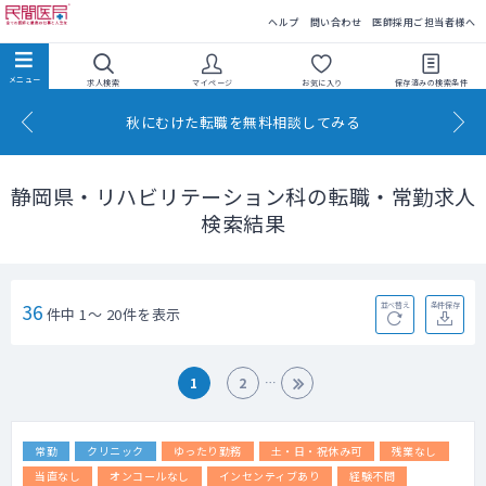
民間医局
ヘルプ
問い合わせ
医師採用ご担当者様へ
求人検索
マイページ
お気に入り
保存済みの
検索条件
秋にむけた転職を無料相談してみる
静岡県・リハビリテーション科の転職・常勤求人
検索結果
36
並べ替え
条件保存
件中 1～ 20件を表示
1
2
常勤
クリニック
ゆったり勤務
土・日・祝休み可
残業なし
当直なし
オンコールなし
インセンティブあり
経験不問