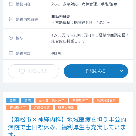
勤務内容
外来、救急対応、病棟管理、手術/治療
■勤務概要
勤務内容詳細
・常勤体制：脳神経外科（1名）
・勤務内容：外来、救急対応、病棟管理
・外来コマ数：3コマ/週
1,500万円～2,000万円※ご経験や面談を経て
給与
・1コマ対応数：10～15名程
総合的に判断します
・病棟管理数：15名前後
・当 直 ：有 ※週1回（別途手当あり）
勤務日数
週5日
・オンコール：有 ※主治医制（基本電話指
示、待機料・出動手当有）
お気に入り
詳細をみる
・カルテ ：電子カルテ
常勤
病院
土・日・祝休み可
時短勤務可
託児施設あり
資格取得可
症例数充実
綺麗な施設
【浜松市×神経内科】地域医療を担う半公的
病院で土日祝休み、福利厚生も充実していま
す。