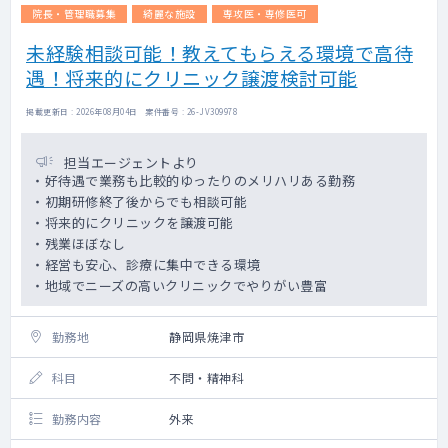
院長・管理職募集
綺麗な施設
専攻医・専修医可
未経験相談可能！教えてもらえる環境で高待
遇！将来的にクリニック譲渡検討可能
掲載更新日 : 2026年08月04日 案件番号 : 26-JV309978
担当エージェントより
・好待遇で業務も比較的ゆったりのメリハリある勤務
・初期研修終了後からでも相談可能
・将来的にクリニックを譲渡可能
・残業ほぼなし
・経営も安心、診療に集中できる環境
・地域でニーズの高いクリニックでやりがい豊富
勤務地
静岡県焼津市
科目
不問・精神科
勤務内容
外来