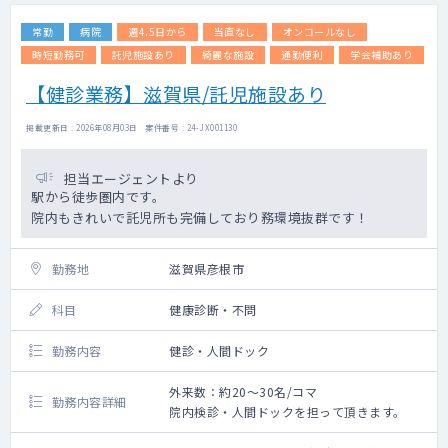
常勤
病院
週4.5日から
当直なし
オンコールなし
時短勤務可
託児施設あり
綺麗な施設
通勤便利
学会補助あり
【健診業務】滋賀県/託児施設あり
掲載更新日 : 2026年08月03日 案件番号 : 24-JX001130
担当エージェントより
駅から徒歩圏内です。
院内もきれいで託児所も完備しており務環境抜群です！
勤務地
滋賀県彦根市
科目
健康診断・不問
勤務内容
健診・人間ドック
外来数：約20～30名/コマ
勤務内容詳細
院内検診・人間ドックを担って頂きます。