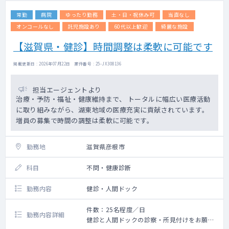
常勤
病院
ゆったり勤務
土・日・祝休み可
当直なし
オンコールなし
託児施設あり
60代以上歓迎
綺麗な施設
【滋賀県・健診】時間調整は柔軟に可能です
掲載更新日 : 2026年07月22日 案件番号 : 25-JX308136
担当エージェントより
治療・予防・福祉・健康維持まで、 トータルに幅広い医療活動
に取り組みながら、湖東地域の医療充実に貢献されています。
増員の募集で時間の調整は柔軟に可能です。
勤務地
滋賀県彦根市
科目
不問・健康診断
勤務内容
健診・人間ドック
件数：25名程度／日
勤務内容詳細
健診と人間ドックの診察・所見付けをお願い