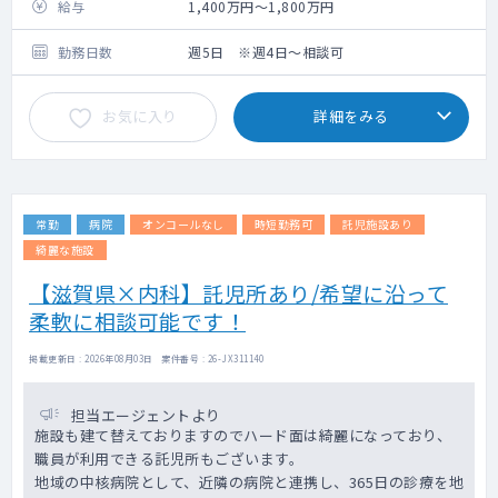
外来数：20名程度
給与
1,400万円～1,800万円
外来コマ数：1～2コマ
担当病床数：30床程度（主治医制）
勤務日数
週5日 ※週4日～相談可
お気に入り
詳細をみる
常勤
病院
オンコールなし
時短勤務可
託児施設あり
綺麗な施設
【滋賀県×内科】託児所あり/希望に沿って
柔軟に相談可能です！
掲載更新日 : 2026年08月03日 案件番号 : 26-JX311140
担当エージェントより
施設も建て替えておりますのでハード面は綺麗になっており、
職員が利用できる託児所もございます。
地域の中核病院として、近隣の病院と連携し、365日の診療を地