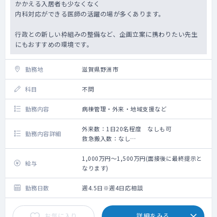
かかえる入居者も少なくなく
内科対応ができる医師の活躍の場が多くあります。
行政との新しい枠組みの整備など、企画立案に携わりたい先生
にもおすすめの環境です。
勤務地
滋賀県野洲市
科目
不問
勤務内容
病棟管理・外来・地域支援など
外来数：1日20名程度 なしも可
勤務内容詳細
救急搬入数：なし
病棟管理
短期入所者の問診（外来）
1,000万円～1,500万円(面接後に最終提示と
給与
地域支援活動
なります)
勤務日数
週4.5日※週4日応相談
お気に入り
詳細をみる