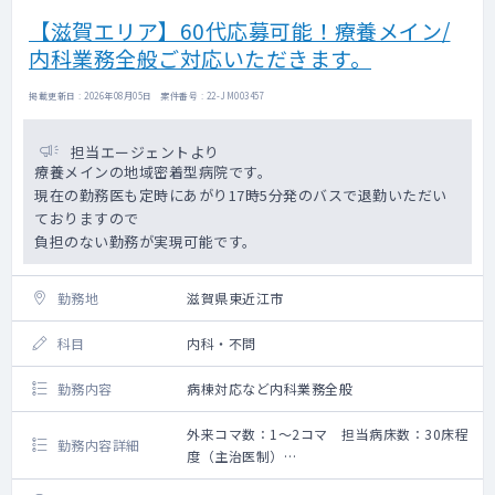
【滋賀エリア】60代応募可能！療養メイン/
内科業務全般ご対応いただきます。
掲載更新日 : 2026年08月05日 案件番号 : 22-JM003457
担当エージェントより
療養メインの地域密着型病院です。
現在の勤務医も定時にあがり17時5分発のバスで退勤いただい
ておりますので
負担のない勤務が実現可能です。
勤務地
滋賀県東近江市
科目
内科・不問
勤務内容
病棟対応など内科業務全般
外来コマ数：1～2コマ 担当病床数：30床程
勤務内容詳細
度（主治医制）
外来：一般内科・総合診療外来