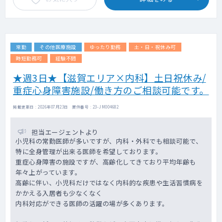
常勤
その他医療施設
ゆったり勤務
土・日・祝休み可
時短勤務可
経験不問
★週3日★【滋賀エリア×内科】土日祝休み/
重症心身障害施設/働き方のご相談可能です。
掲載更新日 : 2026年07月23日 案件番号 : 23-JM004682
担当エージェントより
小児科の常勤医師が多いですが、内科・外科でも相談可能で、
特に全身管理が出来る医師を希望しております。
重症心身障害の施設ですが、高齢化してきており平均年齢も
年々上がっています。
高齢に伴い、小児科だけではなく内科的な疾患や生活習慣病を
かかえる入居者も少なくなく
内科対応ができる医師の活躍の場が多くあります。