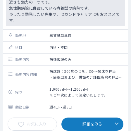
近さも魅力の一つです。
急性期病院に併設している療養型の病院です。
ゆったり勤務したい先生や、セカンドキャリアにもおススメで
す。
勤務地
滋賀県草津市
科目
内科・不問
勤務内容
病棟管理のみ
病床数：300床のうち、30～40床を担当
勤務内容詳細
・療養型および、併設の介護医療院の担当も
お願いいたします。
・療養病棟199床、介護医療院が100床です。
1,000万円～1,200万円
給与
・看取りも発生いたします。
※ご年次によって決定いたします。
勤務日数
週4日～週5日
お気に入り
詳細をみる