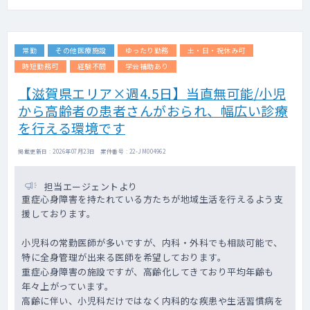
常勤
その他医療施設
ゆったり勤務
土・日・祝休み可
時短勤務可
経験不問
学会補助あり
【滋賀県エリア×週4.5日】当直無可能/小児
から高齢者の患者さんがおられ、幅広い診療
を行える環境です
掲載更新日 : 2026年07月23日 案件番号 : 22-JM004962
担当エージェントより
重症心身障害を持たれている方たちが地域生活を行えるよう支
援しております。
小児科の常勤医師が多いですが、内科・外科でも相談可能で、
特に全身管理が出来る医師を希望しております。
重症心身障害の施設ですが、高齢化してきており平均年齢も
年々上がっています。
高齢に伴い、小児科だけではなく内科的な疾患や生活習慣病を