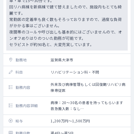
車・車で15～30分です。
回リハ病棟を新病棟で建て替えましたので、施設内もとても綺
麗です。
常勤医の定着率も良く数もそろっておりますので、過度な負荷
がかかる事はございません。
夜間帯のコールや呼び出しも基本的にはございませんので、オ
ンオフめりはりのついた勤務が可能です。
セラピストが約90名と、大変充実しています。
勤務地
滋賀県大津市
科目
リハビリテーション科・不問
外来及び病棟管理もしくは回復期リハビリ病
勤務内容
棟専従医
病棟：20～30名の患者を持ってもらいます
勤務内容詳細
救急搬入数：なし
手術数：なし
・病棟管理：20～30名ほど
給与
1,200万円～1,500万円
運動器系：神経系＝10:6の割合です。
・リハの指示出しは週1~2日程度、初期カン
勤務日数
週4日～週5日