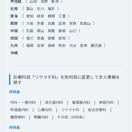
（
）
甲信越
山梨
長野
新潟
（
）
北陸
富山
石川
福井
（
）
東海
愛知
岐阜
静岡
三重
（
）
関西
大阪
京都
兵庫
滋賀
奈良
和歌山
（
）
中国
広島
岡山
鳥取
島根
山口
（
）
四国
香川
徳島
愛媛
高知
（
）
九州
福岡
佐賀
長崎
熊本
大分
宮崎
鹿児島
沖縄
診療科目「リウマチ科」を別科目に変更して求人情報を
探す
内科系
内科・一般内科
消化器内科
循環器内科
神経内科
呼吸器内科
心療内科
リウマチ科
総合診療科
糖尿病科
腎臓内科
その他（内科系）
外科系