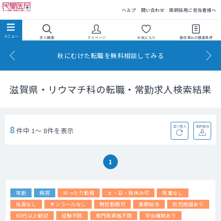
民間医局
ヘルプ
問い合わせ
医師採用ご担当者様へ
求人検索
マイページ
お気に入り
保存済みの
検索条件
秋にむけた転職を無料相談してみる
滋賀県・リウマチ科の転職・常勤求人検索結果
8
並べ替え
条件保存
件中 1～ 8件を表示
1
常勤
病院
ゆったり勤務
土・日・祝休み可
残業なし
当直なし
オンコールなし
時短勤務可
高額給与
託児施設あり
60代以上歓迎
経験不問
専門医資格不問
学会補助あり