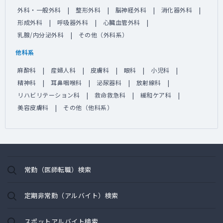
外科・一般外科
整形外科
脳神経外科
消化器外科
形成外科
呼吸器外科
心臓血管外科
乳腺/内分泌外科
その他（外科系）
他科系
麻酔科
産婦人科
皮膚科
眼科
小児科
精神科
耳鼻咽喉科
泌尿器科
放射線科
リハビリテーション科
救命救急科
緩和ケア科
美容皮膚科
その他（他科系）
常勤（医師転職）検索
定期非常勤（アルバイト）検索
スポットアルバイト検索