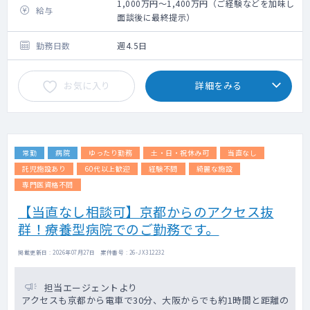
1,000万円～1,400万円（ご経験などを加味し
給与
面談後に最終提示）
勤務日数
週4.5日
お気に入り
詳細をみる
常勤
病院
ゆったり勤務
土・日・祝休み可
当直なし
託児施設あり
60代以上歓迎
経験不問
綺麗な施設
専門医資格不問
【当直なし相談可】京都からのアクセス抜
群！療養型病院でのご勤務です。
掲載更新日 : 2026年07月27日 案件番号 : 26-JX312232
担当エージェントより
アクセスも京都から電車で30分、大阪からでも約1時間と距離の