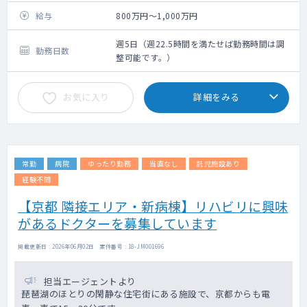
いたします。
給与
800万円～1,000万円
週5日（週22.5時間を満たせば勤務時間は調
勤務日数
整可能です。）
お気に入り
詳細をみる
常勤
病院
ゆったり勤務
当直なし
託児施設あり
経験不問
【京都 隣接エリア・新病棟】リハビリに興味
があるドクターを募集しています
掲載更新日 : 2026年06月02日 案件番号 : 18-JM001696
担当エージェントより
琵琶湖のほとりの閑静な住宅街にある施設で、京都からも電