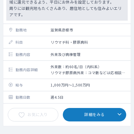
域に還元できるよう、平日にお休みを設定しております。
周りには観光地もたくさんあり、居住地としても住みよいエリ
アです。
勤務地
滋賀県彦根市
科目
リウマチ科・膠原病科
勤務内容
外来及び病棟管理
外来数：約60名/日（内科系）
勤務内容詳細
リウマチ膠原病外来：コマ数などは応相談
一般内科外来：数コマ
病棟：応相談
給与
1,000万円～1,500万円
勤務日数
週4.5日
お気に入り
詳細をみる