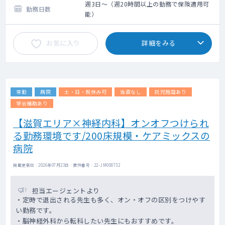
週3日～（週20時間以上の勤務で保険適用可
勤務日数
能）
お気に入り
詳細をみる
常勤
病院
土・日・祝休み可
当直なし
託児施設あり
学会補助あり
【滋賀エリア×神経内科】オンオフつけられ
る勤務環境です/200床規模・ケアミックスの
病院
掲載更新日 : 2026年07月23日 案件番号 : 22-JM000732
担当エージェントより
・定時で退出される先生も多く、オン・オフの区別をつけやす
い勤務です。
・脳神経外科から転科したい先生にもおすすめです。