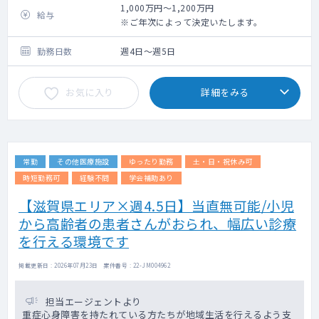
・療養病棟199床、介護医療院が100床です。
1,000万円～1,200万円
給与
・看取りも発生いたします。
※ご年次によって決定いたします。
勤務日数
週4日～週5日
お気に入り
詳細をみる
常勤
その他医療施設
ゆったり勤務
土・日・祝休み可
時短勤務可
経験不問
学会補助あり
【滋賀県エリア×週4.5日】当直無可能/小児
から高齢者の患者さんがおられ、幅広い診療
を行える環境です
掲載更新日 : 2026年07月23日 案件番号 : 22-JM004962
担当エージェントより
重症心身障害を持たれている方たちが地域生活を行えるよう支