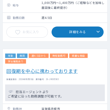
1,000万円～1,400万円（ご経験などを加味し
給与
面談後に最終提示）
勤務日数
週4.5日
お気に入り
詳細をみる
常勤
病院
週4.5日から
時短勤務可
綺麗な施設
学会補助あり
回復期を中心に携わっております
掲載更新日 : 2026年08月03日 案件番号 : 19-JM005565
担当エージェントより
ご希望に沿った勤務調整が可能です。
勤務地
滋賀県彦根市