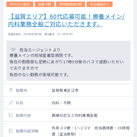
60代以上歓迎
経験不問
専門医資格不問
学会補助あり
【滋賀エリア】60代応募可能！療養メイン/
内科業務全般ご対応いただきます。
掲載更新日 : 2026年08月05日 案件番号 : 22-JM003457
担当エージェントより
療養メインの地域密着型病院です。
現在の勤務医も定時にあがり17時5分発のバスで退勤いただい
ておりますので
負担のない勤務が実現可能です。
勤務地
滋賀県東近江市
科目
内科・不問
勤務内容
病棟対応など内科業務全般
外来コマ数：1～2コマ 担当病床数：30床程
勤務内容詳細
度（主治医制）