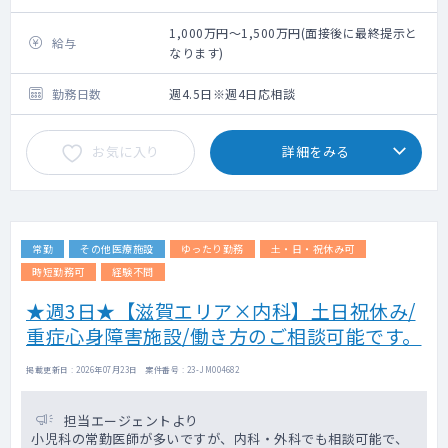
病棟管理
短期入所者の問診（外来）
1,000万円～1,500万円(面接後に最終提示と
給与
地域支援活動
なります)
勤務日数
週4.5日※週4日応相談
お気に入り
詳細をみる
常勤
その他医療施設
ゆったり勤務
土・日・祝休み可
時短勤務可
経験不問
★週3日★【滋賀エリア×内科】土日祝休み/
重症心身障害施設/働き方のご相談可能です。
掲載更新日 : 2026年07月23日 案件番号 : 23-JM004682
担当エージェントより
小児科の常勤医師が多いですが、内科・外科でも相談可能で、