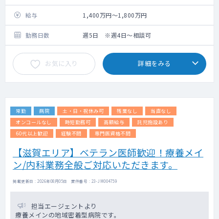
外来：一般内科・総合診療外来
外来数：20名程度
給与
1,400万円～1,800万円
外来コマ数：1～2コマ
担当病床数：30床程度（主治医制）
勤務日数
週5日 ※週4日～相談可
お気に入り
詳細をみる
常勤
病院
土・日・祝休み可
残業なし
当直なし
オンコールなし
時短勤務可
高額給与
託児施設あり
60代以上歓迎
経験不問
専門医資格不問
【滋賀エリア】ベテラン医師歓迎！療養メイ
ン/内科業務全般ご対応いただきます。
掲載更新日 : 2026年08月05日 案件番号 : 23-JM004759
担当エージェントより
療養メインの地域密着型病院です。