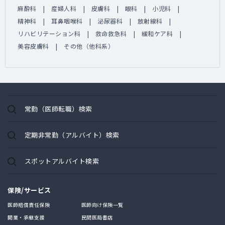
麻酔科
産婦人科
皮膚科
眼科
小児科
精神科
耳鼻咽喉科
泌尿器科
放射線科
リハビリテーション科
救命救急科
緩和ケア科
美容皮膚科
その他（他科系）
常勤（医師転職）検索
定期非常勤（アルバイト）検索
スポットアルバイト検索
保険/サービス
医師賠償責任保険
医師向け保険一覧
開業・承継支援
民間医局書店