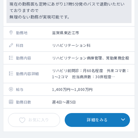
現在の勤務医も定時にあがり17時5分発のバスで退勤いただい
ておりますので
無理のない勤務が実現可能です。
勤務地
滋賀県東近江市
科目
リハビリテーション科
勤務内容
リハビリテーション病棟管理、常勤業務全般
リハビリ前問診：月60名程度 外来コマ数：
勤務内容詳細
1～2コマ 担当病床数：30床程度
リハビリ前問診：月60名程度 ※医師全体で
割り振り
給与
1,400万円～1,800万円
外来コマ数：1～2コマ
担当病床数：30床程度（主治医制）
勤務日数
週4日～週5日
お気に入り
詳細をみる