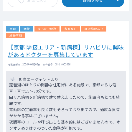
お気に入り
詳細をみる
常勤
病院
ゆったり勤務
当直なし
託児施設あり
経験不問
【京都 隣接エリア・新病棟】リハビリに興味
があるドクターを募集しています
掲載更新日 : 2026年06月02日 案件番号 : 18-JM001696
担当エージェントより
琵琶湖のほとりの閑静な住宅街にある施設で、京都からも電
車・車で15～30分です。
回リハ病棟を新病棟で建て替えましたので、施設内もとても綺
麗です。
常勤医の定着率も良く数もそろっておりますので、過度な負荷
がかかる事はございません。
夜間帯のコールや呼び出しも基本的にはございませんので、オ
ンオフめりはりのついた勤務が可能です。