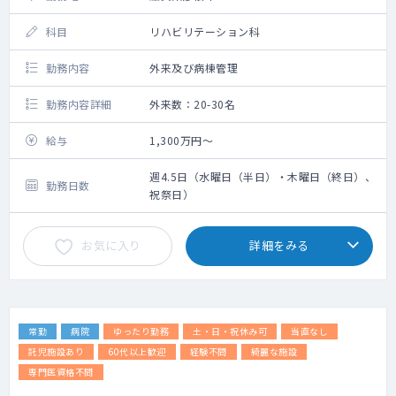
科目
リハビリテーション科
勤務内容
外来及び病棟管理
勤務内容詳細
外来数：20-30名
給与
1,300万円～
週4.5日（水曜日（半日）・木曜日（終日）、
勤務日数
祝祭日）
お気に入り
詳細をみる
常勤
病院
ゆったり勤務
土・日・祝休み可
当直なし
託児施設あり
60代以上歓迎
経験不問
綺麗な施設
専門医資格不問