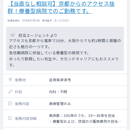
【当直なし相談可】京都からのアクセス抜
群！療養型病院でのご勤務です。
掲載更新日 : 2026年07月27日 案件番号 : 26-JX312232
担当エージェントより
アクセスも京都から電車で30分、大阪からでも約1時間と距離の
近さも魅力の一つです。
急性期病院に併設している療養型の病院です。
ゆったり勤務したい先生や、セカンドキャリアにもおススメで
す。
勤務地
滋賀県草津市
科目
内科・不問
勤務内容
病棟管理のみ
病床数：300床のうち、30～40床を担当
勤務内容詳細
・療養型および、併設の介護医療院の担当も
お願いいたします。