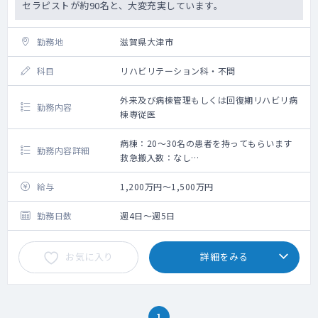
セラピストが約90名と、大変充実しています。
勤務地
滋賀県大津市
科目
リハビリテーション科・不問
外来及び病棟管理もしくは回復期リハビリ病
勤務内容
棟専従医
病棟：20～30名の患者を持ってもらいます
勤務内容詳細
救急搬入数：なし
手術数：なし
・病棟管理：20～30名ほど
給与
1,200万円～1,500万円
運動器系：神経系＝10:6の割合です。
・リハの指示出しは週1~2日程度、初期カン
勤務日数
週4日～週5日
ファの際にリハの方針を決める流れです
・外来：応相談
お気に入り
詳細をみる
1