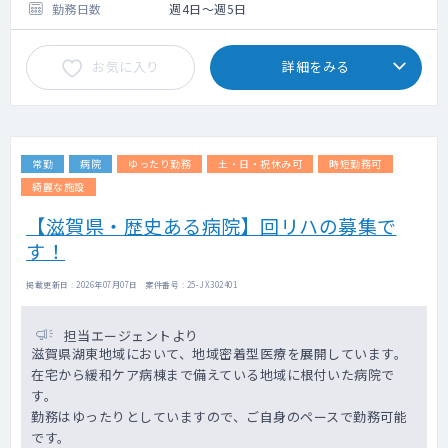
・在宅復帰率90％以上です。
勤務日数
週4日～週5日
お気に入り
詳細をみる
常勤
病院
ゆったり勤務
土・日・祝休み可
時短勤務可
綺麗な施設
【滋賀県・歴史ある病院】回リハの募集で
す！
掲載更新日 : 2026年07月07日 案件番号 : 25-JX302401
担当エージェントより
滋賀県湖東地域において、地域密着型医療を展開しています。
在宅から緩和ケア病棟まで備えている地域に根付いた病院で
す。
勤務はゆったりとしていますので、ご自身のペースで勤務可能
です。