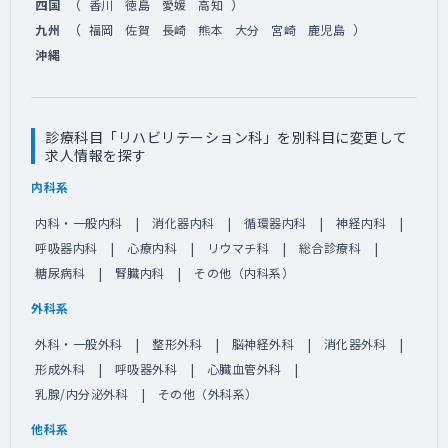
（
）
四国
香川
徳島
愛媛
高知
（
）
九州
福岡
佐賀
長崎
熊本
大分
宮崎
鹿児島
沖縄
診療科目「リハビリテーション科」を別科目に変更して
求人情報を探す
内科系
内科・一般内科
消化器内科
循環器内科
神経内科
呼吸器内科
心療内科
リウマチ科
総合診療科
糖尿病科
腎臓内科
その他（内科系）
外科系
外科・一般外科
整形外科
脳神経外科
消化器外科
形成外科
呼吸器外科
心臓血管外科
乳腺/内分泌外科
その他（外科系）
他科系