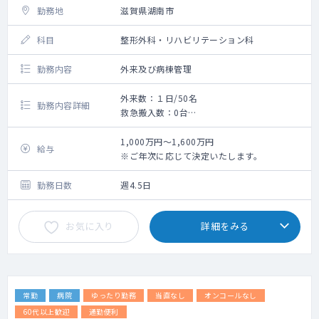
勤務地
滋賀県湖南市
科目
整形外科・リハビリテーション科
勤務内容
外来及び病棟管理
外来数：１日/50名
勤務内容詳細
救急搬入数：0台
・運動器系：脳疾患系＝6:4です。
・急性期病院から転院されてきた方のリハビ
1,000万円～1,600万円
給与
リがメインです。
※ご年次に応じて決定いたします。
理学療法士の方とともに、患者さんのリハ
ビリ管理に携わっていただきます。
勤務日数
週4.5日
・病棟主治医は別で内科系の医師が担当致し
ます。
お気に入り
詳細をみる
常勤
病院
ゆったり勤務
当直なし
オンコールなし
60代以上歓迎
通勤便利