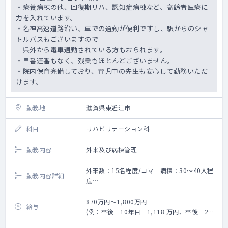
・療養病棟の他、回復期リハ、認知症病棟など、高齢者医療に
力を入れています。
・名神高速道路沿い、車での通勤が便利ですし、駅からのシャ
トルバスもございますので
県外から電車通勤されている方もおられます。
・早番遅番もなく、残業もほとんどございません。
・院内保育完備しており、育児中の先生も安心して勤務いただ
けます。
勤務地
滋賀県東近江市
科目
リハビリテーション科
勤務内容
外来及び病棟管理
外来数：15名程度/コマ 病棟：30～40人程
勤務内容詳細
度
・週1回午前中外来診療担当
・回リハ病棟は49床ございます。
870万円～1,800万円
給与
・入院患者の受け持ち（概ね30名～40名程
(例：卒後 10年目 1,118 万円、卒後 20
度）
年目 1,497 万円）