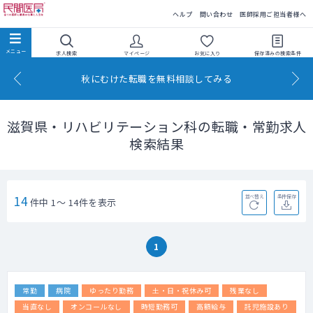
民間医局
ヘルプ
問い合わせ
医師採用ご担当者様へ
求人検索
マイページ
お気に入り
保存済みの
検索条件
秋にむけた転職を無料相談してみる
滋賀県・リハビリテーション科の転職・常勤求人
検索結果
14
並べ替え
条件保存
件中 1～ 14件を表示
1
常勤
病院
ゆったり勤務
土・日・祝休み可
残業なし
当直なし
オンコールなし
時短勤務可
高額給与
託児施設あり