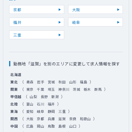
京都
大阪
福井
岐阜
三重
勤務地「滋賀」を別のエリアに変更して求人情報を探す
北海道
（
）
東北
青森
岩手
宮城
秋田
山形
福島
（
）
関東
東京
千葉
埼玉
神奈川
茨城
栃木
群馬
（
）
甲信越
山梨
長野
新潟
（
）
北陸
富山
石川
福井
（
）
東海
愛知
岐阜
静岡
三重
（
）
関西
大阪
京都
兵庫
滋賀
奈良
和歌山
（
）
中国
広島
岡山
鳥取
島根
山口