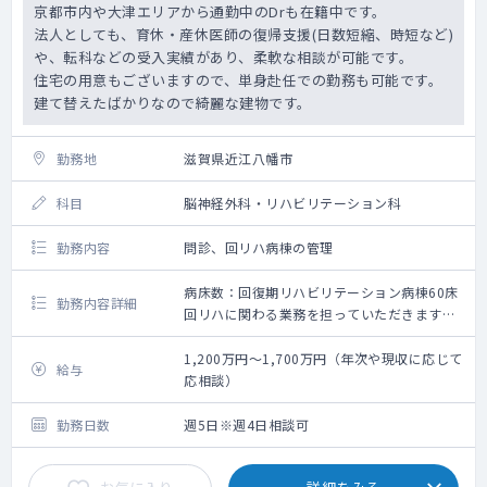
京都市内や大津エリアから通勤中のDrも在籍中です。
法人としても、育休・産休医師の復帰支援(日数短縮、時短など)
や、転科などの受入実績があり、柔軟な相談が可能です。
住宅の用意もございますので、単身赴任での勤務も可能です。
建て替えたばかりなので綺麗な建物です。
勤務地
滋賀県近江八幡市
科目
脳神経外科・リハビリテーション科
勤務内容
問診、回リハ病棟の管理
病床数：回復期リハビリテーション病棟60床
勤務内容詳細
回リハに関わる業務を担っていただきます。
勤務スケジュールについてはご希望を基に調
整いたします。
1,200万円～1,700万円（年次や現収に応じて
給与
応相談）
勤務日数
週5日※週4日相談可