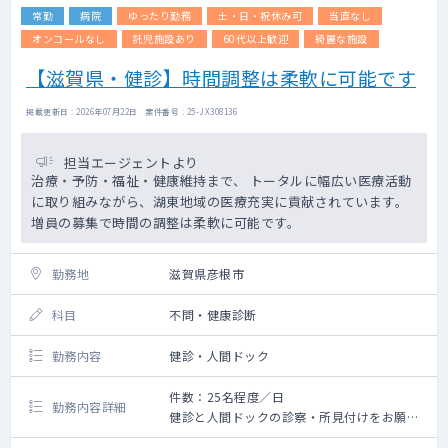
常勤
病院
ゆったり勤務
土・日・祝休み可
当直なし
オンコールなし
託児施設あり
60代以上歓迎
綺麗な施設
【滋賀県・健診】時間調整は柔軟に可能です
掲載更新日 : 2026年07月22日 案件番号 : 25-JX308136
担当エージェントより
治療・予防・福祉・健康維持まで、 トータルに幅広い医療活動
に取り組みながら、湖東地域の医療充実に貢献されています。
増員の募集で時間の調整は柔軟に可能です。
勤務地
滋賀県彦根市
科目
不問・健康診断
勤務内容
健診・人間ドック
件数：25名程度／日
勤務内容詳細
健診と人間ドックの診察・所見付けをお願い
いたします。