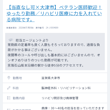
【当直なし可×大津市】ベテラン医師歓迎！
ゆったり勤務／リハビリ医療に力を入れてい
る病院です。
掲載更新日 : 2026年07月08日 案件番号 : 24-JX004699
担当エージェントより
常勤医の定着率も良く人数もそろっておりますので、過度な負
荷がかかる事はございません。
夜間帯のコールや呼び出しも基本的にはございませんので、オ
ンオフめりはりのついた勤務が可能です。
京阪石山坂本沿線の駅から徒歩5分のアクセスです。
勤務地
滋賀県大津市
科目
脳神経外科・リハビリテーション科
勤務内容
リハビリ問診及び病棟管理
病棟：30～40名の担当を担っていただきます