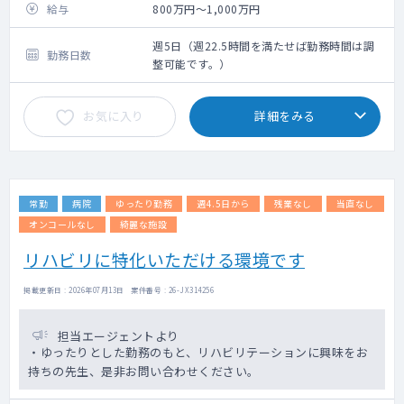
給与
800万円～1,000万円
週5日（週22.5時間を満たせば勤務時間は調
勤務日数
整可能です。）
お気に入り
詳細をみる
常勤
病院
ゆったり勤務
週4.5日から
残業なし
当直なし
オンコールなし
綺麗な施設
リハビリに特化いただける環境です
掲載更新日 : 2026年07月13日 案件番号 : 26-JX314256
担当エージェントより
・ゆったりとした勤務のもと、リハビリテーションに興味をお
持ちの先生、是非お問い合わせください。