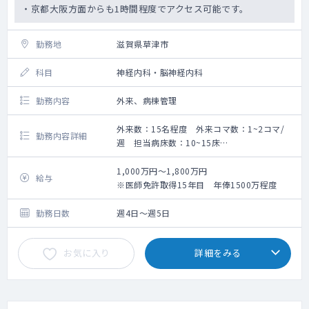
・京都大阪方面からも1時間程度でアクセス可能です。
勤務地
滋賀県草津市
科目
神経内科・脳神経内科
勤務内容
外来、病棟管理
外来数：15名程度 外来コマ数：1~2コマ/
勤務内容詳細
週 担当病床数：10~15床
救急搬入数：約1,000台/年
・病棟は周辺の急性期病院からのオペ後患者
1,000万円～1,800万円
給与
のフォローがメインです。（慢性期の脳梗塞
※医師免許取得15年目 年俸1500万程度
患者）
・脳血管障害、神経変性疾患、神経免疫疾
勤務日数
週4日～週5日
患、てんかん、認知症、手足のしびれ等
・頭痛、めまいなどの初期症状診断もしてお
お気に入り
詳細をみる
ります。
・一般内科診察も一部含まれております。
・入院患者さんは内科全体の対応をお願いい
たします。