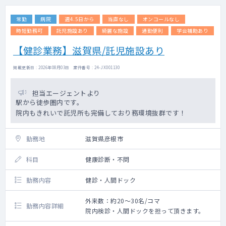
常勤
病院
週4.5日から
当直なし
オンコールなし
時短勤務可
託児施設あり
綺麗な施設
通勤便利
学会補助あり
【健診業務】滋賀県/託児施設あり
掲載更新日 : 2026年08月03日 案件番号 : 24-JX001130
担当エージェントより
駅から徒歩圏内です。
院内もきれいで託児所も完備しており務環境抜群です！
勤務地
滋賀県彦根市
科目
健康診断・不問
勤務内容
健診・人間ドック
外来数：約20～30名/コマ
勤務内容詳細
院内検診・人間ドックを担って頂きます。