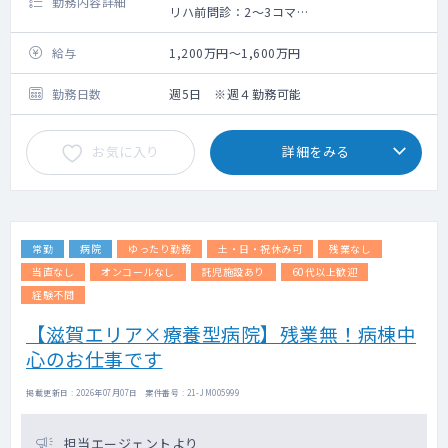
勤務内容詳細
リハ前問診：2～3コマ
病棟管理：30～40名程度 ※人員配置によっ
ては減る可能滋賀ございます
給与
1,200万円～1,600万円
勤務日数
週5日 ※週４勤務可能
お気に入り
詳細をみる
常勤
病院
ゆったり勤務
土・日・祝休み可
残業なし
当直なし
オンコールなし
託児施設あり
60代以上歓迎
経験不問
【滋賀エリア×療養型病院】残業無！病棟中
心のお仕事です
掲載更新日 : 2026年07月07日 案件番号 : 21-JM005999
担当エージェントより