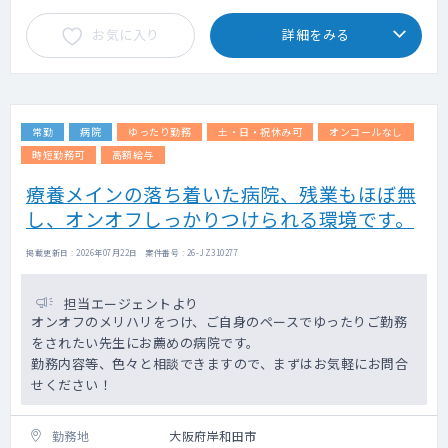
お気に入り
詳細をみる
常勤
病院
ゆったり勤務
土・日・祝休み可
オンコールなし
時短勤務可
高額給与
療養メインの落ち着いた病院、残業もほぼ無
し、オンオフしっかりつけられる環境です。
掲載更新日 : 2026年07月22日 案件番号 : 26-JZ310277
担当エージェントより
オンオフのメリハリをつけ、ご自身のペースでゆったりご勤務
をされたい先生にお薦めの病院です。
勤務内容等、色々と相談できますので、まずはお気軽にお問合
せください！
勤務地
大阪府岸和田市