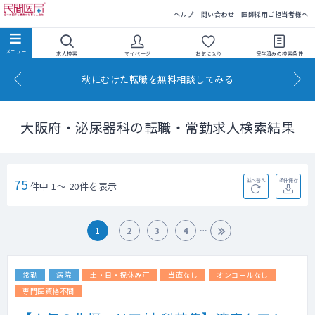
民間医局
ヘルプ
問い合わせ
医師採用ご担当者様へ
求人検索
マイページ
お気に入り
保存済みの
検索条件
秋にむけた転職を無料相談してみる
大阪府・泌尿器科の転職・常勤求人検索結果
75
並べ替え
条件保存
件中 1～ 20件を表示
1
2
3
4
常勤
病院
土・日・祝休み可
当直なし
オンコールなし
専門医資格不問