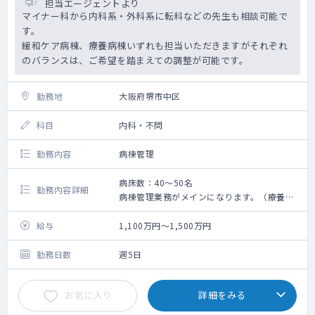
担当エージェントより
マイナー科から内科系・外科系に転科などの先生も相談可能で
す。
緩和ケア病棟、療養病棟いずれも担当いただきますがそれぞれ
のバランスは、ご希望を踏まえての調整が可能です。
勤務地
大阪府堺市中区
科目
内科・不問
勤務内容
病棟管理
病床数：40～50名
勤務内容詳細
病棟管理業務がメインになります。（療養病
棟もしくは、緩和ケア病棟）
給与
1,100万円～1,500万円
勤務日数
週5日
お気に入り
詳細をみる