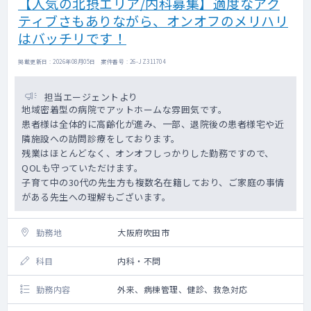
【人気の北摂エリア/内科募集】適度なアク
ティブさもありながら、オンオフのメリハリ
はバッチリです！
掲載更新日 : 2026年08月05日 案件番号 : 26-JZ311704
担当エージェントより
地域密着型の病院でアットホームな雰囲気です。
患者様は全体的に高齢化が進み、一部、退院後の患者様宅や近
隣施設への訪問診療をしております。
残業はほとんどなく、オンオフしっかりした勤務ですので、
QOLも守っていただけます。
子育て中の30代の先生方も複数名在籍しており、ご家庭の事情
がある先生への理解もございます。
勤務地
大阪府吹田市
科目
内科・不問
勤務内容
外来、病棟管理、健診、救急対応