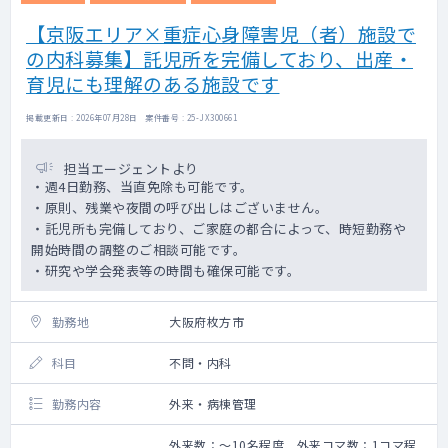
【京阪エリア×重症心身障害児（者）施設で
の内科募集】託児所を完備しており、出産・
育児にも理解のある施設です
掲載更新日 : 2026年07月28日 案件番号 : 25-JX300661
担当エージェントより
・週4日勤務、当直免除も可能です。
・原則、残業や夜間の呼び出しはございません。
・託児所も完備しており、ご家庭の都合によって、時短勤務や
開始時間の調整のご相談可能です。
・研究や学会発表等の時間も確保可能です。
勤務地
大阪府枚方市
科目
不問・内科
勤務内容
外来・病棟管理
外来数：～10名程度 外来コマ数：1コマ程