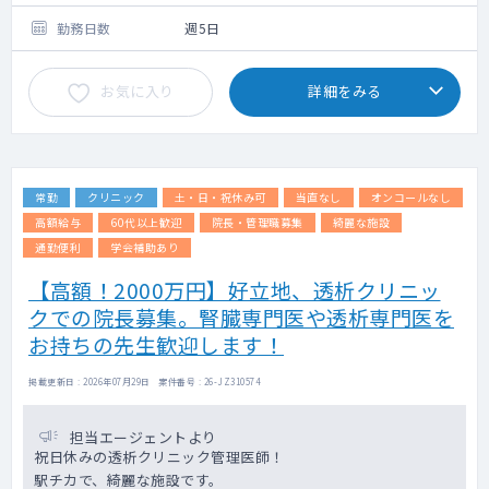
勤務日数
週5日
お気に入り
詳細をみる
常勤
クリニック
土・日・祝休み可
当直なし
オンコールなし
高額給与
60代以上歓迎
院長・管理職募集
綺麗な施設
通勤便利
学会補助あり
【高額！2000万円】好立地、透析クリニッ
クでの院長募集。腎臓専門医や透析専門医を
お持ちの先生歓迎します！
掲載更新日 : 2026年07月29日 案件番号 : 26-JZ310574
担当エージェントより
祝日休みの透析クリニック管理医師！
駅チカで、綺麗な施設です。