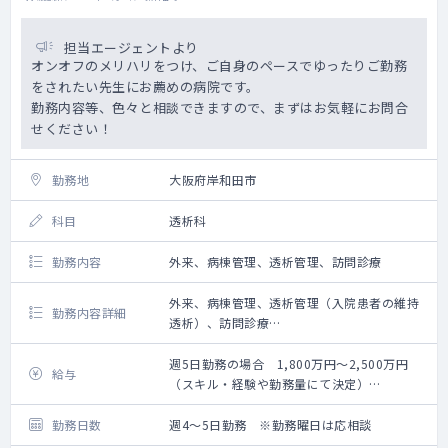
担当エージェントより
オンオフのメリハリをつけ、ご自身のペースでゆったりご勤務
をされたい先生にお薦めの病院です。
勤務内容等、色々と相談できますので、まずはお気軽にお問合
せください！
勤務地
大阪府岸和田市
科目
透析科
勤務内容
外来、病棟管理、透析管理、訪問診療
外来、病棟管理、透析管理（入院患者の維持
勤務内容詳細
透析）、訪問診療
※訪問診療は免除の相談可能
週5日勤務の場合 1,800万円～2,500万円
給与
（スキル・経験や勤務量にて決定）
※週4日の場合は按分計算
勤務日数
週4～5日勤務 ※勤務曜日は応相談