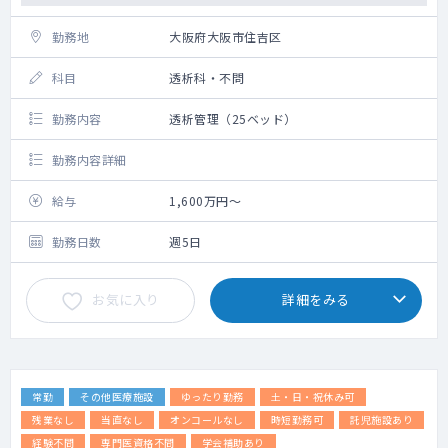
勤務地
大阪府大阪市住吉区
科目
透析科・不問
勤務内容
透析管理（25ベッド）
勤務内容詳細
給与
1,600万円～
勤務日数
週5日
お気に入り
詳細をみる
常勤
その他医療施設
ゆったり勤務
土・日・祝休み可
残業なし
当直なし
オンコールなし
時短勤務可
託児施設あり
経験不問
専門医資格不問
学会補助あり