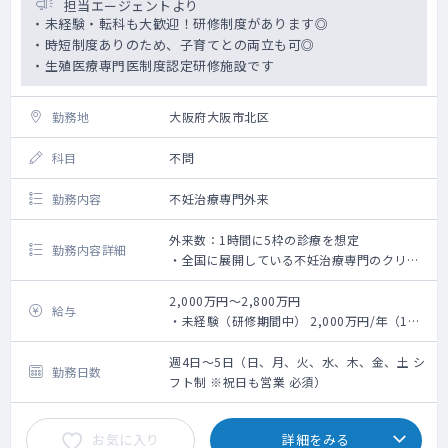
担当エージェントより
・未経験・転科も大歓迎！研修制度があります◎
・時短制度ありのため、子育てとの両立も可◎
・生殖医療専門医制度認定研修施設です
勤務地
大阪府大阪市北区
科目
不問
勤務内容
不妊治療専門外来
外来数：1時間に5枠の診療を想定
勤務内容詳細
・全国に展開している不妊治療専門のクリニ
ックです。
・経験豊富な医師による教育プログラム制度
2,000万円～2,800万円
給与
あるため、
・未経験（研修期間中） 2,000万円/年（1時
産婦人科・泌尿器科以外の方、初期研修修
間に5枠未満の診療）
了後のどの科に進もうか迷われている方も大
・一般不妊治療可 2,300万円/年（1時間に5
週4日～5日（日、月、火、水、木、金、土 シ
勤務日数
歓迎です。
枠の診療）
フト制 ※祝日も営業 必須）
未経験入職→【3か月後】一般不妊の診療開
・高度不妊治療可（ART）2,800万円/年（1
始→【6か月後】高度不妊の診療開始
時間に5枠の診療）
お気に入り
詳細をみる