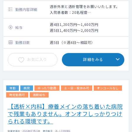
透析外来と透析管理をお願いいたします。
勤務内容詳細
入院患者数：20名程度
透析患者外来数：30～40名程度
ベッド数 27台
週4日1,200万円～1,600万円
給与
月曜・水曜・金曜 1クール
週5日1,400万円～2,000万円
火曜・木曜・土曜 2クール
勤務日数
週5日（※週4日～相談可）
お気に入り
詳細をみる
常勤
病院
ゆったり勤務
土・日・祝休み可
オンコールなし
時短勤務可
高額給与
【透析×内科】療養メインの落ち着いた病院
で残業もありません。オンオフしっかりつけ
られる環境です。
掲載更新日 : 2026年07月22日 案件番号 : 26-JZ309986