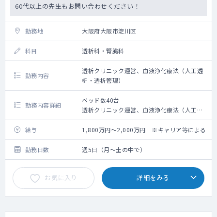
60代以上の先生もお問い合わせください！
勤務地
大阪府大阪市淀川区
科目
透析科・腎臓科
透析クリニック運営、血液浄化療法（人工透
勤務内容
析・透析管理）
ベッド数40台
勤務内容詳細
透析クリニック運営、血液浄化療法（人工透
析・透析管理）
給与
1,800万円～2,000万円 ※キャリア等による
勤務日数
週5日（月～土の中で）
お気に入り
詳細をみる