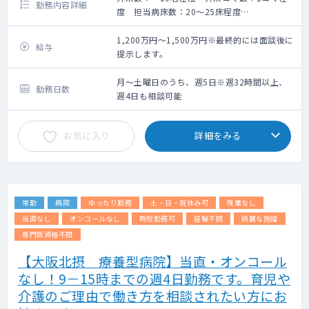
勤務内容詳細
度 担当病床数：20～25床程度
当院は約500床のケアミックス病院で重症心
身障害児（者）のための療育施設です。
1,200万円～1,500万円※最終的には面談後に
給与
脳原性疾患による重度の身体障害（肢体不自
提示します。
由）と重度の知的障害が重複した重症心身障
害児（者）の医療と生活を支援しています。
月～土曜日のうち、週5日※週32時間以上、
勤務日数
専門は不問ですが、できれば内科あるいは小
週4日も相談可能
児科、その他てんかん患者に知見のある神経
内科の方も大歓迎です。
お気に入り
詳細をみる
【勤務内容】
主に病棟管理で一部外来の対応をお願いいた
します。
常勤
病院
ゆったり勤務
土・日・祝休み可
残業なし
・外来
主に在宅重心障害児者の患者様のリハビリ問
当直なし
オンコールなし
時短勤務可
経験不問
綺麗な施設
診などです。
専門医資格不問
一般外来はございません。稀に職員が外来に
【大阪北摂 療養型病院】当直・オンコール
来られることはございます。
なし！9－15時までの週4日勤務です。育児や
・病棟管理
介護のご理由で働き方を相談されたい方にお
平均年齢50代の患者様で、18歳未満は数名程