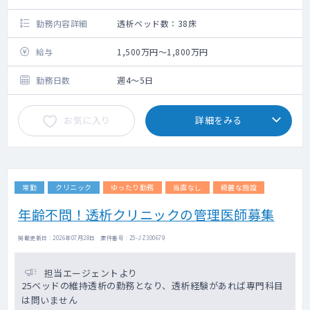
勤務内容詳細
透析ベッド数：38床
給与
1,500万円～1,800万円
勤務日数
週4～5日
お気に入り
詳細をみる
常勤
クリニック
ゆったり勤務
当直なし
綺麗な施設
年齢不問！透析クリニックの管理医師募集
掲載更新日 : 2026年07月28日 案件番号 : 25-JZ300679
担当エージェントより
25ベッドの維持透析の勤務となり、透析経験があれば専門科目
は問いません