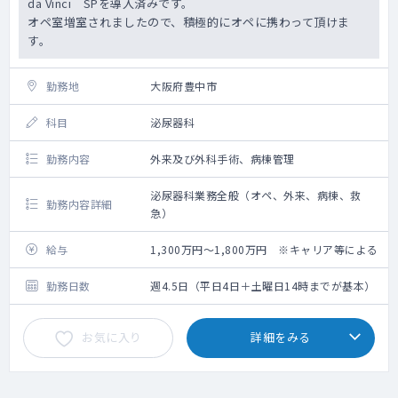
da Vinci SPを導入済みです。
オペ室増室されましたので、積極的にオペに携わって頂けま
す。
勤務地
大阪府豊中市
科目
泌尿器科
勤務内容
外来及び外科手術、病棟管理
泌尿器科業務全般（オペ、外来、病棟、救
勤務内容詳細
急）
給与
1,300万円～1,800万円 ※キャリア等による
勤務日数
週4.5日（平日4日＋土曜日14時までが基本）
お気に入り
詳細をみる