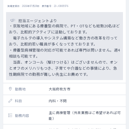
掲載更新日 : 2026年07月28日 案件番号 : 23-JO005576
担当エージェントより
・京阪地域にある療養型の病院で、PT・OTなども総勢20名ほど
おり、比較的アクティブに活動しております。
電子カルテの導入やシステム構築など働き方の改革を行って
おり、比較的若い職員が多くなってきております。
・療養型病棟管理の対応が可能であれば専門は問いません。週4
相談も可能です。
当直、オンコール（駆けつける）はございませんので、オン
とオフのメリハリもつき、子育てや介護などの事情により、急
性期病院での勤務が難しい先生にお薦めです。
勤務地
大阪府枚方市
科目
内科・不問
主に病棟管理（外来業務はご希望があれば可
勤務内容
能）