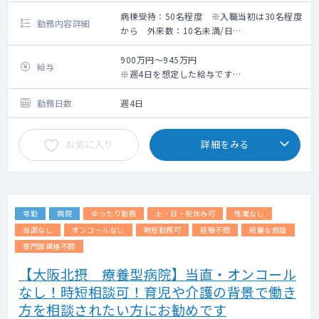
病棟受持：50名程度 ※入職当初は30名程度
勤務内容詳細
から 外来数：10名未満/日
【勤務内容】
・病棟管理（受け持ち患者数30名前後からス
900万円～945万円
給与
タートして3ヶ月後には54名（1フロア）を診
※週4日を想定した給与です
ていただきます）
※CV挿入が可能であれば年俸に手当が加算さ
・オンコールは呼ばれることも電話がかかっ
れ945万円の想定年収です
勤務日数
週4日
てくることもありません。
※入院患者さんのご家族には、入院前に延
お気に入り
詳細をみる
命治療を行わないことを説明している。
常勤
病院
ゆったり勤務
土・日・祝休み可
残業なし
当直なし
オンコールなし
時短勤務可
経験不問
綺麗な施設
専門医資格不問
【大阪北摂 療養型病院】当直・オンコール
なし！時短相談可！育児や介護の背景で働き
方を相談されたい方にお勧めです