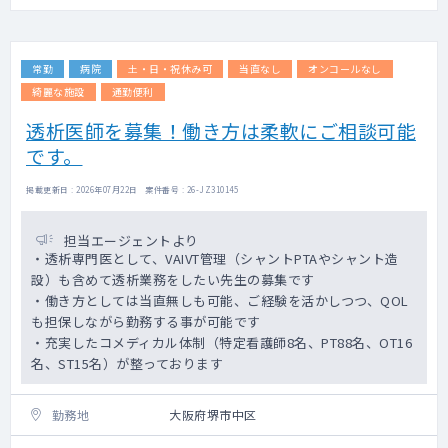
常勤
病院
土・日・祝休み可
当直なし
オンコールなし
綺麗な施設
通勤便利
透析医師を募集！働き方は柔軟にご相談可能
です。
掲載更新日 : 2026年07月22日 案件番号 : 26-JZ310145
担当エージェントより
・透析専門医として、VAIVT管理（シャントPTAやシャント造
設）も含めて透析業務をしたい先生の募集です
・働き方としては当直無しも可能、ご経験を活かしつつ、QOL
も担保しながら勤務する事が可能です
・充実したコメディカル体制（特定看護師8名、PT88名、OT16
名、ST15名）が整っております
勤務地
大阪府堺市中区