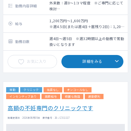
外来数：週0～1コマ程度 ※ご専門に応じて
勤務内容詳細
検討
【担当業務】
外来：0～1コマ/週
1,200万円～1,600万円
給与
外来数：30名程/コマ
※週4.5日(または週4日＋居残り2日)：1,200
担当病棟数：25床～MAX30床
万円～、週5日：1,400万円～
※年次、スキル、勤務ボリューム、早出・居
週4日～週5日 ※週32時間以上の勤務で常勤
勤務日数
残り当番の頻度によって検討
扱いとなります
お気に入り
詳細をみる
常勤
クリニック
当直なし
オンコールなし
インセンティブあり
高額給与
綺麗な施設
通勤便利
高額の不妊専門のクリニックです
掲載更新日 : 2026年08月05日 案件番号 : 26-JZ311117