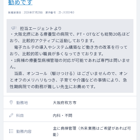
勧めです
度しかいらっしゃいません。
20～25名程度を担当いただきます。
掲載更新日 : 2026年07月28日 案件番号 : 25-JX303460
担当エージェントより
・大阪北摂にある療養型の病院で、PT・OTなども総勢20名ほど
おり、比較的アクティブに活動しております。
電子カルテの導入やシステム構築など働き方の改革を行って
おり、比較的若い職員が多くなってきております。
・1病棟の療養型病棟管理の対応が可能であれば専門は問いませ
ん。
当直、オンコール（駆けつける）はございませんので、オン
とオフのメリハリもつき、子育てや介護などの事情により、急
性期病院での勤務が難しい先生にお薦めです。
勤務地
大阪府枚方市
科目
内科・不問
主に病棟管理（外来業務はご希望があれば可
勤務内容
能）