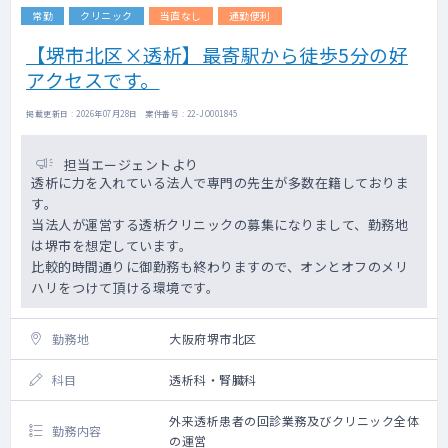
常勤
クリニック
当直なし
通勤便利
【堺市北区×透析】最寄駅から徒歩5分の好
アクセスです。
掲載更新日 : 2026年07月28日 案件番号 : 22-JO001845
担当エージェントより
透析に力を入れている法人で専門の先生が多数在籍しておりま
す。
当法人が運営する透析クリニックの募集になりまして、勤務地
は堺市を想定しています。
比較的時間通りに御勤務も終わりますので、オンとオフのメリ
ハリをつけて頂ける環境です。
勤務地
大阪府堺市北区
科目
透析科・腎臓科
外来透析患者の回診業務及びクリニック全体
勤務内容
の運営