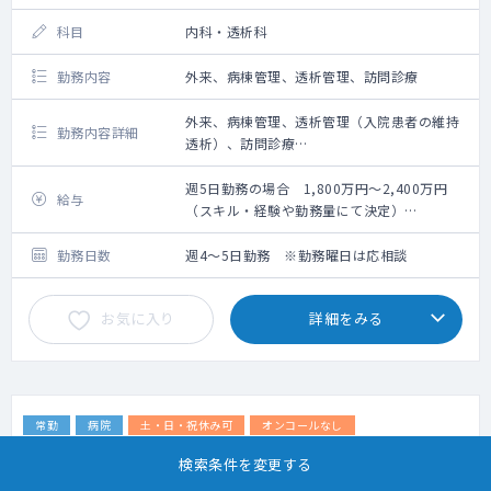
科目
内科・透析科
勤務内容
外来、病棟管理、透析管理、訪問診療
外来、病棟管理、透析管理（入院患者の維持
勤務内容詳細
透析）、訪問診療
※訪問診療は免除の相談可能
週5日勤務の場合 1,800万円～2,400万円
給与
（スキル・経験や勤務量にて決定）
※週4日の場合は按分計算
勤務日数
週4～5日勤務 ※勤務曜日は応相談
お気に入り
詳細をみる
常勤
病院
土・日・祝休み可
オンコールなし
透析で有名な病院です
検索条件を変更する