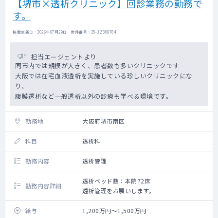
【堺市×透析クリニック】回診業務の勤務で
す。
掲載更新日 : 2026年07月29日 案件番号 : 25-JZ309784
担当エージェントより
同市内では規模が大きく、患者数も多いクリニックです
大阪では在宅血液透析を実施している珍しいクリニックにな
り、
腹膜透析など一般透析以外の診療も学べる環境です。
勤務地
大阪府堺市南区
科目
透析科
勤務内容
透析管理
透析ベッド数：本院72床
勤務内容詳細
透析管理をお願いします。
給与
1,200万円～1,500万円