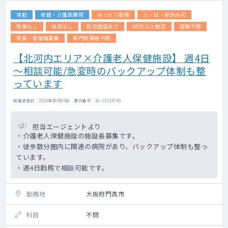
常勤
老健・介護医療院
ゆったり勤務
土・日・祝休み可
残業なし
当直なし
託児施設あり
60代以上歓迎
経験不問
院長・管理職募集
専門医資格不問
【北河内エリア×介護老人保健施設】 週4日
～相談可能/急変時のバックアップ体制も整
っています
掲載更新日 : 2026年08月03日 案件番号 : 26-JX314740
担当エージェントより
・介護老人保健施設の施設長募集です。
・徒歩数分圏内に関連の病院があり、バックアップ体制も整っ
ています。
・週4日勤務で相談可能です。
勤務地
大阪府門真市
科目
不問