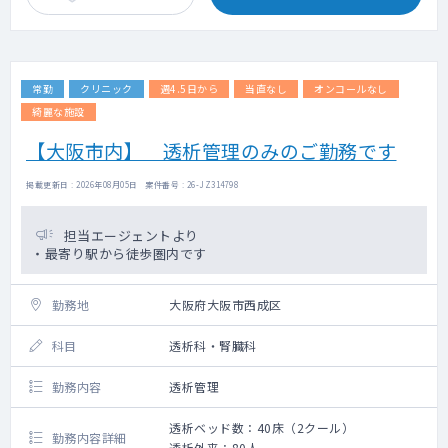
常勤
クリニック
週4.5日から
当直なし
オンコールなし
綺麗な施設
【大阪市内】 透析管理のみのご勤務です
掲載更新日 : 2026年08月05日 案件番号 : 26-JZ314798
担当エージェントより
・最寄り駅から徒歩圏内です
勤務地
大阪府大阪市西成区
科目
透析科・腎臓科
勤務内容
透析管理
透析ベッド数：40床（2クール）
勤務内容詳細
透析外来：80人