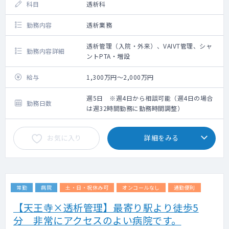
科目
透析科
勤務内容
透析業務
透析管理（入院・外来）、VAIVT管理、シャ
勤務内容詳細
ントPTA・増設
給与
1,300万円～2,000万円
週5日 ※週4日から相談可能（週4日の場合
勤務日数
は週32時間勤務に勤務時間調整）
お気に入り
詳細をみる
常勤
病院
土・日・祝休み可
オンコールなし
通勤便利
【天王寺×透析管理】最寄り駅より徒歩5
分 非常にアクセスのよい病院です。