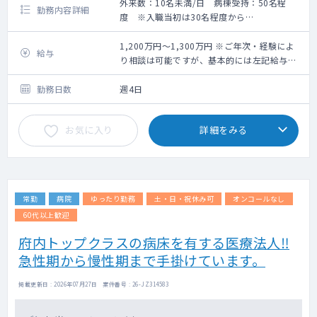
外来数：10名未満/日 病棟受持：50名程
勤務内容詳細
度 ※入職当初は30名程度から
【勤務内容】
・外来（1日10名程度/介護老健施設の入所者
1,200万円～1,300万円 ※ご年次・経験によ
給与
もしくは職員がほとんど、無しも応相談）
り相談は可能ですが、基本的には左記給与に
・病棟管理（受け持ち患者数30名前後からス
なります。
タートして3ヶ月後には54名（1フロア）を診
勤務日数
週4日
てほしい）
・オンコールは呼ばれることも電話がかかっ
お気に入り
詳細をみる
てくることもありません。
※入院患者さんのご家族には、入院前に延
命治療を行わないことを説明している。
常勤
病院
ゆったり勤務
土・日・祝休み可
オンコールなし
60代以上歓迎
府内トップクラスの病床を有する医療法人‼
急性期から慢性期まで手掛けています。
掲載更新日 : 2026年07月27日 案件番号 : 26-JZ314583