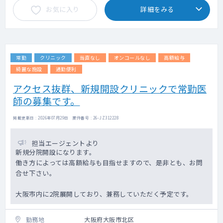
お気に入り
詳細をみる
常勤
クリニック
当直なし
オンコールなし
高額給与
綺麗な施設
通勤便利
アクセス抜群、新規開設クリニックで常勤医
師の募集です。
掲載更新日 : 2026年07月29日 案件番号 : 26-JZ312228
担当エージェントより
新規分院開設になります。
働き方によっては高額給与も目指せますので、是非とも、お問
合せ下さい。
大阪市内に2院展開しており、兼務していただく予定です。
勤務地
大阪府大阪市北区