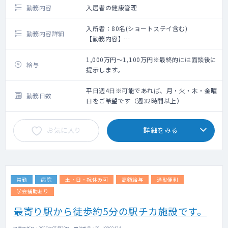
勤務内容
入居者の健康管理
入所者：80名(ショートステイ含む)
勤務内容詳細
【勤務内容】
入居者の健康管理業務をお願いいたします。
1,000万円～1,100万円※最終的には面談後に
給与
・ショートステイ込みで最大80名です。
提示します。
・夜間の出勤はほとんどありませんが、患者
さんの容態によって電話対応をお願いする可
平日週4日※可能であれば、月・火・木・金曜
勤務日数
能性がございます。
日をご希望です（週32時間以上）
時期によりますが、頻度は多くて月3回程度で
す。
お気に入り
詳細をみる
常勤
病院
土・日・祝休み可
高額給与
通勤便利
学会補助あり
最寄り駅から徒歩約5分の駅チカ施設です。