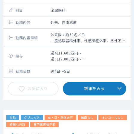
科目
泌尿器科
勤務内容
外来、自由診療
外来数：約50名／日
勤務内容詳細
一般泌尿器科外来、性感染症外来、男性不
妊、男性更年期外来、ED治療、AGA治療等・
問診、内服処方
週4日1,600万円～
給与
週5日2,000万円～
※面談を経て決定
勤務日数
週4日～5日
お気に入り
詳細をみる
常勤
クリニック
土・日・祝休み可
当直なし
オンコールなし
綺麗な施設
専門医資格不問