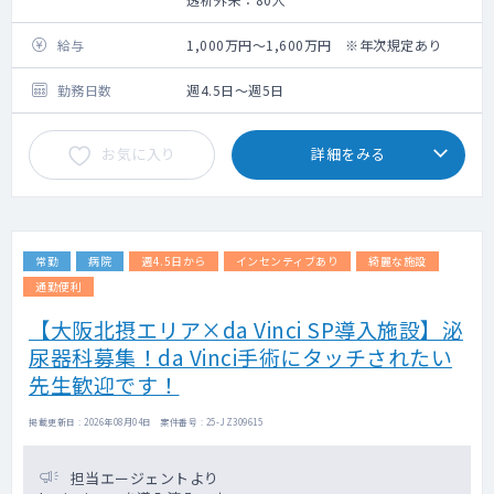
給与
1,000万円～1,600万円 ※年次規定あり
勤務日数
週4.5日～週5日
お気に入り
詳細をみる
常勤
病院
週4.5日から
インセンティブあり
綺麗な施設
通勤便利
【大阪北摂エリア×da Vinci SP導入施設】泌
尿器科募集！da Vinci手術にタッチされたい
先生歓迎です！
掲載更新日 : 2026年08月04日 案件番号 : 25-JZ309615
担当エージェントより