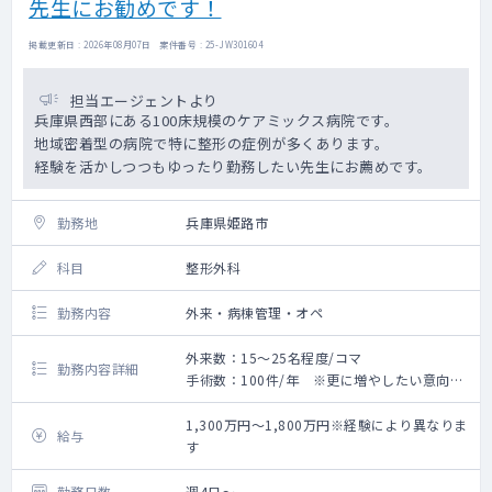
先生にお勧めです！
掲載更新日 : 2026年08月07日 案件番号 : 25-JW301604
担当エージェントより
兵庫県西部にある100床規模のケアミックス病院です。
地域密着型の病院で特に整形の症例が多くあります。
経験を活かしつつもゆったり勤務したい先生にお薦めです。
勤務地
兵庫県姫路市
科目
整形外科
勤務内容
外来・病棟管理・オペ
外来数：15～25名程度/コマ
勤務内容詳細
手術数：100件/年 ※更に増やしたい意向で
す
【業務内容】
1,300万円～1,800万円※経験により異なりま
給与
整形外科外来・病棟管理・オペ（応相談）を
す
お願いします。
外来：週1～2コマ
勤務日数
週4日～