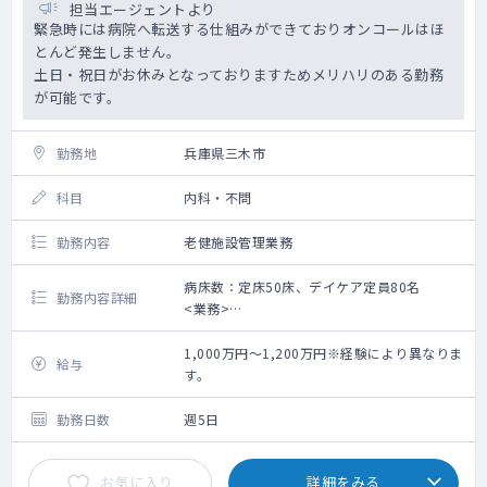
担当エージェントより
緊急時には病院へ転送する仕組みができておりオンコールはほ
とんど発生しません。
土日・祝日がお休みとなっておりますためメリハリのある勤務
が可能です。
勤務地
兵庫県三木市
科目
内科・不問
勤務内容
老健施設管理業務
病床数：定床50床、デイケア定員80名
勤務内容詳細
<業務>
・施設長業務：入所者の診察・処方・指示出
し・書類作成等
1,000万円～1,200万円※経験により異なりま
給与
・定員 ：入所者→定員50名※現状43名
す。
程度
デイケア→定員80名※現状50
勤務日数
週5日
名前後
お気に入り
詳細をみる