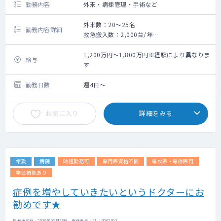
勤務内容
外来・病棟管理・手術など
外来数：20～25名
勤務内容詳細
救急搬入数：2,000台/年
▽業務内容
・外来担当数：2～3コマ/週
1,200万円～1,800万円※経験により異なりま
給与
・外来数 ：20～25名/コマ
す
・病棟管理 ：相談にて決定（20～30名ほど
はご担当いただきたいです）
勤務日数
週4日～
・手術 ：相談により決定（人工関節・
外傷メイン）
お気に入り
詳細をみる
常勤
病院
時短勤務可
専門医資格不問
専攻医・専修医可
学会補助あり
症例を増やしていきたいというドクターにお
勧めです★
掲載更新日 : 2026年07月28日 案件番号 : 21-JP002302