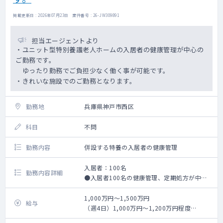
掲載更新日 : 2026年07月23日 案件番号 : 26-JW309891
担当エージェントより
・ユニット型特別養護老人ホームの入居者の健康管理が中心の
ご勤務です。
ゆったり勤務でご負担少なく働く事が可能です。
・きれいな施設でのご勤務となります。
勤務地
兵庫県神戸市西区
科目
不問
勤務内容
併設する特養の入居者の健康管理
入居者：100名
勤務内容詳細
●入居者100名の健康管理、定期処方が中心
の業務です。
●職員の外来対応
1,000万円～1,500万円
給与
●地域の予防医療のため健康講座の講師など
（週4日）1,000万円～1,200万円程度
●職員、入職者の予防接種
（週5日）1200万円～1,500万円程度