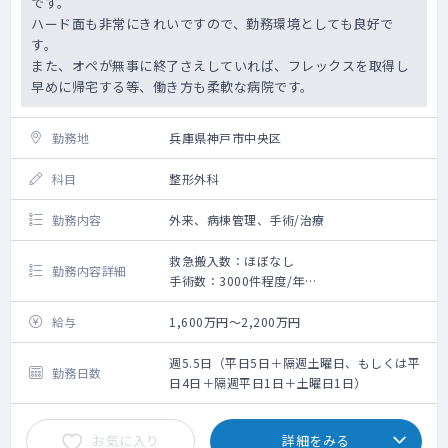
です。
ハード面も非常にきれいですので、勤務環境としても良好で
す。
また、オペが無事に終了さえしていれば、フレックスを取得し
早めに帰宅する等、働き方も柔軟な病院です。
勤務地
兵庫県神戸市中央区
科目
整形外科
勤務内容
外来、病棟管理、手術/治療
救急搬入数：ほぼなし
勤務内容詳細
手術数：3000件程度/年
術前、術後の診察とオペの業務です。
同法人内のクリニックで外来を行っておりま
給与
1,600万円～2,200万円
すので、病院では一般の外来（通院での治
療）を行っておりません。
週5.5日（平日5日＋隔週土曜日、もしくは平
勤務日数
日4日＋隔週平日1日＋土曜日1日）
＜手術実績＞
人工関節手術：1,300件程度/年（膝が6.7
お気に入り
詳細をみる
割、股が3.4割程度）