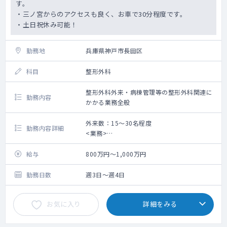
す。
・三ノ宮からのアクセスも良く、お車で30分程度です。
・土日祝休み可能！
勤務地
兵庫県神戸市長田区
科目
整形外科
整形外科外来・病棟管理等の整形外科関連に
勤務内容
かかる業務全般
外来数：15～30名程度
勤務内容詳細
<業務>
■外来
担当コマ数 6～7コマ/週
給与
800万円～1,000万円
外来数 10～15人/コマ
勤務日数
週3日～週4日
【診察時間】
午前診：9:00～12:00
お気に入り
詳細をみる
午後診：13:00～16:30
当直医が来る18:00まで待機をお願いする
日もあります。（ウォークインで来られる患