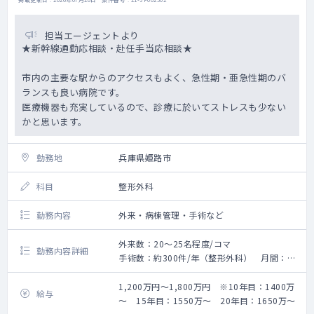
担当エージェントより
★新幹線通勤応相談・赴任手当応相談★
市内の主要な駅からのアクセスもよく、急性期・亜急性期のバ
ランスも良い病院です。
医療機器も充実しているので、診療に於いてストレスも少ない
かと思います。
勤務地
兵庫県姫路市
科目
整形外科
勤務内容
外来・病棟管理・手術など
外来数：20～25名程度/コマ
勤務内容詳細
手術数：約300件/年（整形外科） 月間：15
件～20件
【勤務内容】
1,200万円～1,800万円 ※10年目：1400万
給与
《外来》
～ 15年目：1550万～ 20年目：1650万～
・担当コマ数：2～3コマ/週