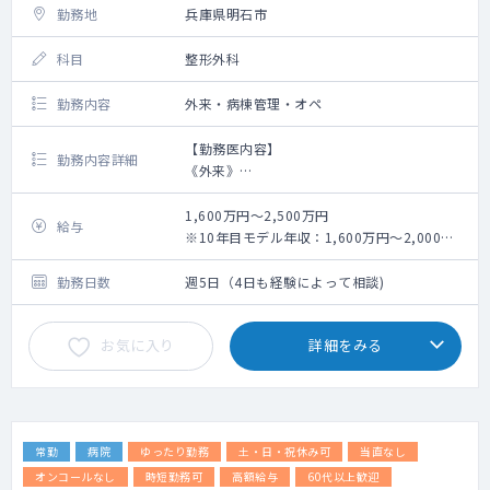
勤務地
兵庫県明石市
科目
整形外科
勤務内容
外来・病棟管理・オペ
【勤務医内容】
勤務内容詳細
《外来》
・担当コマ数：4～5コマ（午前診3～4コマ、
夕診1～2コマ）
1,600万円～2,500万円
給与
・外来患者数：30～40名程度
※10年目モデル年収：1,600万円～2,000万
《病棟管理》
円／15年目モデル年収2,100万円～
・受け持ち患者数：10～15名程度
（勤務日数、経験年数によって変動あり）
勤務日数
週5日（4日も経験によって相談)
《オペ》
・ご自身の専門分野を中心にオペを行って頂
お気に入り
詳細をみる
きます。
《救急対応》
・整形外科患者様の救急対応もお願いする事
がございます。
常勤
病院
ゆったり勤務
土・日・祝休み可
当直なし
オンコールなし
時短勤務可
高額給与
60代以上歓迎