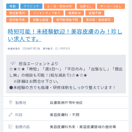
常勤
クリニック
土・日・祝休み可
当直なし
オンコールなし
時短勤務可
インセンティブあり
高額給与
経験不問
症例数充実
綺麗な施設
専門医資格不問
専攻医・専修医可
時短可能！未経験歓迎！美容皮膚のみ！珍し
い求人です。
掲載更新日 : 2026年07月23日 案件番号 : 22-JP007619
担当エージェントより
☆★☆★「時短」「週3日～」「平日のみ」「出張なし」「顔出
し無」の相談も可能！(給与減あり)☆★☆★
※詳細はお問合せ下さい。
●未経験の方でも指導・研修体制をしっかり整えています！
勤務地
兵庫県神戸市中央区
科目
美容皮膚科・不問
勤務内容
美容皮膚科外来・美容皮膚領域の施術等