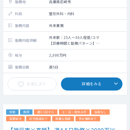
勤務地
兵庫県尼崎市
科目
整形外科・内科
勤務内容
外来業務
外来数：25人～30人程度/コマ
勤務内容詳細
【診療時間と勤務パターン】
午前診 9:00～12:30
午後診 15:30～19:00
給与
2,000万円
【業務内容】
勤務日数
週5日
外来業務（整形外科6割、内科4割程度で
す。）
お気に入り
詳細をみる
・整形外科外来
＜ひざ痛や腰痛などの慢性疾患・関節腔
内注射（ブロック注射、水抜き）・レントゲ
ン検査（骨折があった場合は初期対応をし
常勤
病院
週4.5日から
土・日・祝休み可
当直なし
て、病院へ紹介）・リハ問診（指示だし）＞
・内科外来
高額給与
託児施設あり
綺麗な施設
学会補助あり
＜風邪・発熱・腹痛などの急性疾患と、
【神戸市×高額】 週4.5日勤務×2000万以