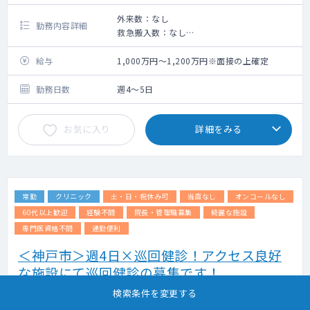
外来数：なし
勤務内容詳細
救急搬入数：なし
《病棟管理》
・受け持ち患者数：30名～40名程度
給与
1,000万円～1,200万円※面接の上確定
主治医として担当患者への処置や看取りが主
な業務となります。
勤務日数
週4～5日
《外来》
お気に入り
詳細をみる
・原則外来業務はなし
常勤
クリニック
土・日・祝休み可
当直なし
オンコールなし
60代以上歓迎
経験不問
院長・管理職募集
綺麗な施設
専門医資格不問
通勤便利
＜神戸市＞週4日×巡回健診！アクセス良好
な施設にて巡回健診の募集です！
検索条件を変更する
掲載更新日 : 2026年07月22日 案件番号 : 25-JW307604