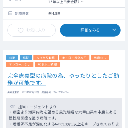
1～2コマ/週、外来数：20名程度/コマ
15年以上目安金額）
【病棟】
※医師経験・スキル・勤務内容によって変動
10名程度
がありますが、現収・希望額も考慮します。
勤務日数
週4.5日
【手術】
お気に入り
詳細をみる
週2コマ程度
【救急】
1コマ程度
常勤
病院
ゆったり勤務
土・日・祝休み可
当直なし
オンコールなし
60代以上歓迎
完全療養型の病院の為、ゆったりとしたご勤
務が可能です。
掲載更新日 : 2026年07月30日 案件番号 : 26-JW314704
担当エージェントより
・病室より瀬戸内海を望める風光明媚な六甲山系の中腹にある
慢性期医療を担う病院です。
・看護師不足が深刻化する中で13対1以上をキープされておりま