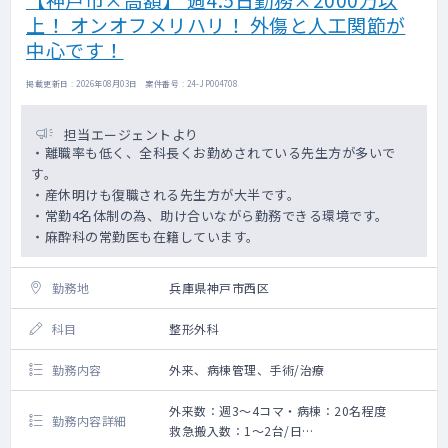
高血圧・糖尿病などの慢性疾患の一般内科対
上！ オンオフメリハリ！ 外傷と人工関節が
応＞
中心です！
掲載更新日 : 2026年08月03日 案件番号 : 24-JP004708
担当エージェントより
・離職率も低く、全科長くお勤めされている先生方が多いで
す。
・産休明けも復職される先生方が大半です。
・常勤4名体制の為、助け合いながら勤務できる環境です。
・麻酔科の常勤医も在籍しています。
勤務地
兵庫県神戸市西区
科目
整形外科
勤務内容
外来、病棟管理、手術/治療
外来数：週3～4コマ・病棟：20名程度
勤務内容詳細
救急搬入数：1～2台/日