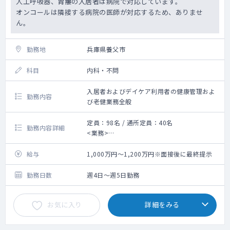
人工呼吸器、胃瘻の入居者は病院で対応しています。
オンコールは隣接する病院の医師が対応するため、ありませ
ん。
勤務地
兵庫県養父市
科目
内科・不問
入居者およびデイケア利用者の健康管理およ
勤務内容
び老健業務全般
定員：98名 / 通所定員：40名
勤務内容詳細
<業務>
利用者（入所・通所）の健康管理
・診察、リハビリ会議、
給与
1,000万円～1,200万円※面接後に最終提示
※判定会議、管理会議、書類作成、委員会等
老健業務全般
勤務日数
週4日～週5日勤務
■施設分類 ：病院併設
お気に入り
詳細をみる
■オンコール：無