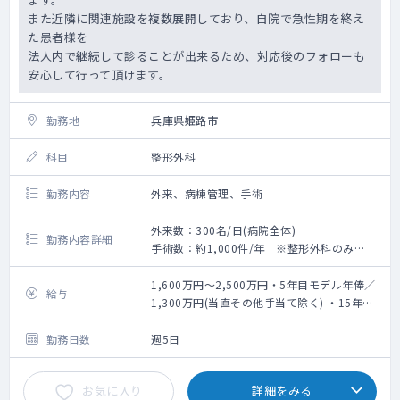
また近隣に関連施設を複数展開しており、自院で急性期を終え
た患者様を
法人内で継続して診ることが出来るため、対応後のフォローも
安心して行って頂けます。
勤務地
兵庫県姫路市
科目
整形外科
勤務内容
外来、病棟管理、手術
外来数：300名/日(病院全体)
勤務内容詳細
手術数：約1,000件/年 ※整形外科のみ
《整形外科外来》
・外来コマ数：3コマ程度/週
1,600万円～2,500万円・5年目モデル年俸／
給与
・外来患者数：20～30名/コマ
1,300万円(当直その他手当て除く) ・15年目
《病棟管理》
モデル年俸／1,700万円(当直その他手当て除
・担当患者数：5～10名
く)
勤務日数
週5日
《オペ》
・総手術件数：約1,000件/年
お気に入り
詳細をみる
・手術時の麻酔：常勤麻酔医が担当