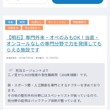
関節鏡手術：400件程度/年
腰の手術：600件程度/年
膝前十字靭帯手術：160件程度/年
その他：500件程度/年
常勤
病院
当直なし
オンコールなし
時短勤務可
手術室6室
高額給与
学会補助あり
【明石】専門外来・オペのみもOK！当直・
オンコールなしの専門分野で力を発揮しても
らえる施設です
掲載更新日 : 2026年07月24日 案件番号 : 19-JP004766
担当エージェントより
三ノ宮から30分程度の急性期病院（200床規模）です。
肩・スポーツ膝・人工関節を専門とするドクターを求めており
ます。
その他の整形外科分野にはスペシャリストが揃っているので、
他分野の症例はバックアップ体制が整っています。