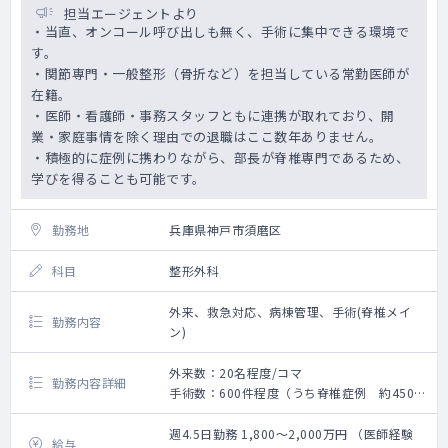
担当エージェントより
・当直、オンコール呼び出しも無く、手術に集中できる環境で
す。
・関節専門・一般整形（骨折など）を担当している常勤医師が
在籍。
・医師・看護師・事務スタッフともに連携が取れており、開
業・家庭事情を除く理由での退職はここ数年ありません。
・積極的に症例に携わりながら、部長が脊椎専門であるため、
学びを得ることも可能です。
勤務地
兵庫県神戸市須磨区
科目
整形外科
外来、救急対応、病棟管理、手術(脊椎メイ
勤務内容
ン)
外来数：20名程度/コマ
勤務内容詳細
手術数：600件程度（うち脊椎症例 約450件
程度/年）
【外来】
週4.5日勤務 1,800～2,000万円 （医師経験
給与