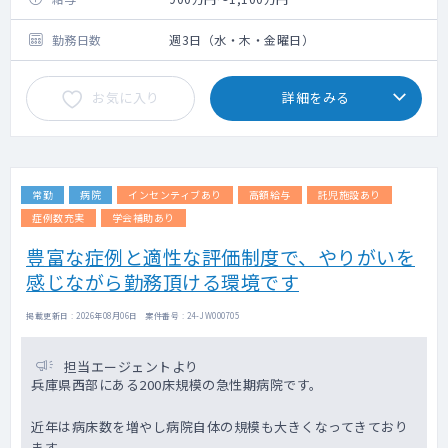
ど）、ヒアルロン酸・ボトックス注入、
ニキビ・アトピーなどの治療
勤務日数
週3日（水・木・金曜日）
ピアッシング、レーザー、皮膚腫瘍摘出
術、二重瞼・糸リフトなどの手術治療
お気に入り
詳細をみる
【設備】
電子カルテ：あり
その他美容機器は多数あり、必要があれば
導入も検討致します。
常勤
病院
インセンティブあり
高額給与
託児施設あり
症例数充実
学会補助あり
豊富な症例と適性な評価制度で、やりがいを
感じながら勤務頂ける環境です
掲載更新日 : 2026年08月06日 案件番号 : 24-JW000705
担当エージェントより
兵庫県西部にある200床規模の急性期病院です。
近年は病床数を増やし病院自体の規模も大きくなってきており
ます。