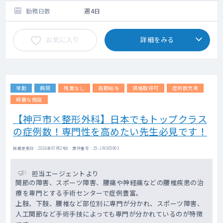
・外来患者数：20～25名/コマ
勤務日数
週4日
《病棟管理》
お気に入り
詳細をみる
・受け持ち患者数：10～15名程度
入院の60％が骨折等の緊急入院、脊椎骨折粗
鬆証、股関節大腿骨骨折など
常勤
病院
残業なし
高額給与
資格取得可
症例数充実
綺麗な施設
【神戸市×整形外科】日本でもトップクラス
の症例数！専門性を高めたい先生必見です！
掲載更新日 : 2026年07月24日 案件番号 : 25-JW305901
担当エージェントより
関節の障害、スポーツ障害、腰痛や神経痛などの腰椎疾患の治
療を専門とする手術センターで症例豊富。
上肢、下肢、腰椎など部位別に専門が分かれ、スポーツ障害、
人工関節など手術手技によっても専門が分かれているのが特徴