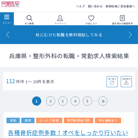
民間医局
ヘルプ
問い合わせ
医師採用ご担当者様へ
求人検索
マイページ
お気に入り
保存済みの
検索条件
秋にむけた転職を無料相談してみる
兵庫県・整形外科の転職・常勤求人検索結果
112
並べ替え
条件保存
件中 1～ 20件を表示
1
2
3
4
5
常勤
病院
ゆったり勤務
専門医資格不問
学会補助あり
各種骨折症例多数！オペをしっかり行いたい