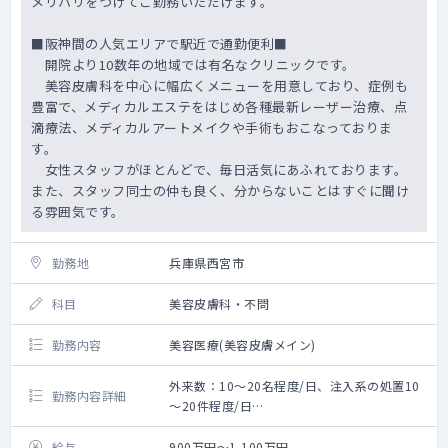
メリハリをつけてご勤務いただけます。
■阪神間の人気エリアで駅近で通勤便利■
開院より10数年の地域では有名なクリニックです。
美容皮膚科を中心に幅広くメニューを用意しており、症例も
豊富で、メディカルエステをはじめ各種最新レーザー治療、点
滴療法、メディカルアートメイクや手術もおこなっておりま
す。
女性スタッフがほとんどで、毎日活気にあふれております。
また、スタッフ同士の仲も良く、分からないことはすぐに聞け
る雰囲気です。
勤務地
兵庫県西宮市
科目
美容皮膚科・不問
勤務内容
美容医療(美容皮膚メイン)
外来数：10～20名程度/日、注入系の処置10
勤務内容詳細
～20件程度/日
《主な疾患》
美容皮膚（にきび、アンチエイジングな
給与
900万円～1,100万円