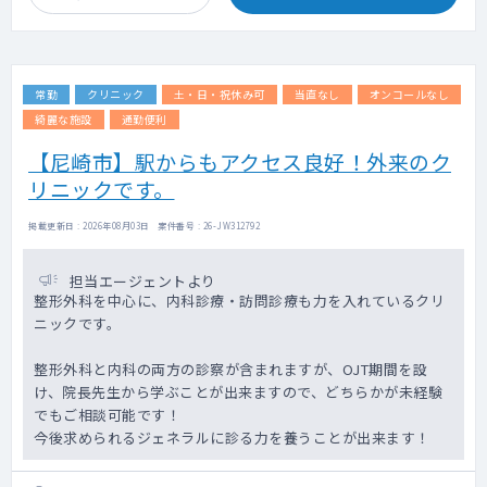
・手術室：4室中1室使用
【主な疾患】
骨・関節の損傷
常勤
クリニック
土・日・祝休み可
当直なし
オンコールなし
手の外科
末梢神経疾患
綺麗な施設
通勤便利
脊椎・腰椎 など
【尼崎市】駅からもアクセス良好！外来のク
リニックです。
掲載更新日 : 2026年08月03日 案件番号 : 26-JW312792
担当エージェントより
整形外科を中心に、内科診療・訪問診療も力を入れているクリ
ニックです。
整形外科と内科の両方の診察が含まれますが、OJT期間を設
け、院長先生から学ぶことが出来ますので、どちらかが未経験
でもご相談可能です！
今後求められるジェネラルに診る力を養うことが出来ます！