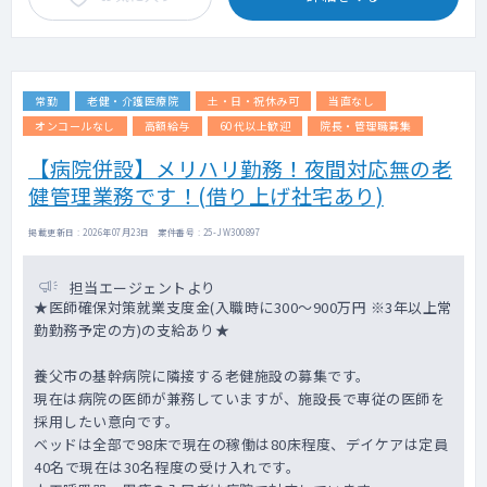
常勤
老健・介護医療院
土・日・祝休み可
当直なし
オンコールなし
高額給与
60代以上歓迎
院長・管理職募集
【病院併設】メリハリ勤務！夜間対応無の老
健管理業務です！(借り上げ社宅あり)
掲載更新日 : 2026年07月23日 案件番号 : 25-JW300897
担当エージェントより
★医師確保対策就業支度金(入職時に300～900万円 ※3年以上常
勤勤務予定の方)の支給あり★
養父市の基幹病院に隣接する老健施設の募集です。
現在は病院の医師が兼務していますが、施設長で専従の医師を
採用したい意向です。
ベッドは全部で98床で現在の稼働は80床程度、デイケアは定員
40名で現在は30名程度の受け入れです。