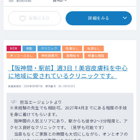
※外来患者数：15～25名程度/コマ
病棟管理：
お気に入り
詳細をみる
受け持ち患者数 30～40名程度（落ち着いた
患者様ばかりです）
※患者様は地域の高齢者が殆どです。
【オペについて】
NEW
常勤
クリニック
残業なし
当直なし
人工関節のオペや大腿骨の骨折のオペなどを
行っています。
オンコールなし
時短勤務可
高額給与
綺麗な施設
現在、オペは週2件ほどですが、件数を増やし
【阪神間・駅前】週3日！美容皮膚科を中心
たい意向があれば、
に地域に愛されているクリニックです。
先生のペースでオペをすることが可能です。
【当直・オンコール】
掲載更新日 : 2026年08月07日 案件番号 : 26-JW314133
当直は無の相談も可能です。
オンコールは原則当直医が対応しますが、主
担当エージェントより
治医としての相談があれば電話対応をお願い
※未経験の先生でも相談可。2027年4月までにある程度の手技
します。
を身に着けてもらいます。
阪神間の人気エリアにあり、駅からも徒歩2～3分程度と、ア
オペをして頂ける先生は歓迎いたしますが、
クセス良好なクリニックです。（見学も可能です）
オペ無を希望のドクターもまずはお問合せ下
当直もなくご家族との時間も大切にしながら、オンとオフの
さい。