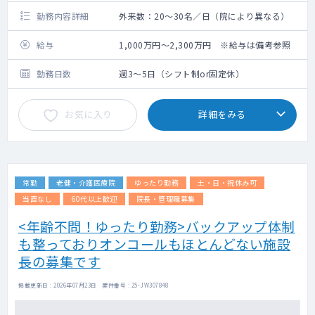
勤務内容詳細
外来数：20～30名／日（院により異なる）
給与
1,000万円～2,300万円 ※給与は備考参照
勤務日数
週3～5日（シフト制or固定休）
お気に入り
詳細をみる
常勤
老健・介護医療院
ゆったり勤務
土・日・祝休み可
当直なし
60代以上歓迎
院長・管理職募集
<年齢不問！ゆったり勤務>バックアップ体制
も整っておりオンコールもほとんどない施設
長の募集です
掲載更新日 : 2026年07月23日 案件番号 : 25-JW307848