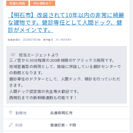
綺麗な施設
学会補助あり
【明石市】改装されて10年以内の非常に綺麗
な建物です。健診専任として人間ドック、健
診がメインです。
掲載更新日 : 2026年07月24日 案件番号 : 24-JW004384
担当エージェントより
三ノ宮から30分程度の200床規模のケアミックス病院です。
地域密着型の病院として、施設に併設している健診センターで
の勤務となります。
健診専任のドクターとして、人間ドック、検診を行っていただ
きます。
人間ドック認定医の先生等大歓迎です。
西明石までの新幹線通勤も可能です！
勤務地
兵庫県明石市
科目
健康診断・不問