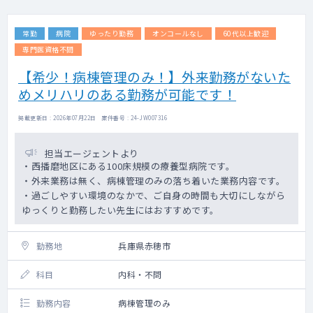
常勤
病院
ゆったり勤務
オンコールなし
60代以上歓迎
専門医資格不問
【希少！病棟管理のみ！】外来勤務がないた
めメリハリのある勤務が可能です！
掲載更新日 : 2026年07月22日 案件番号 : 24-JW007316
担当エージェントより
・西播磨地区にある100床規模の療養型病院です。
・外来業務は無く、病棟管理のみの落ち着いた業務内容です。
・過ごしやすい環境のなかで、ご自身の時間も大切にしながら
ゆっくりと勤務したい先生にはおすすめです。
勤務地
兵庫県赤穂市
科目
内科・不問
勤務内容
病棟管理のみ