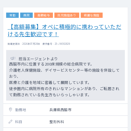
者がいましたらご対応お願いいたします。）
常勤
病院
高額給与
託児施設あり
綺麗な施設
■主な対応
・一般整形外科外来・リハ
【高額募集】オペに積極的に携わっていただ
・病棟
ける先生歓迎です！
受け持ち患者数：応相談
ほとんどが看取り対応となります。
掲載更新日 : 2026年07月28日 案件番号 : 25-JW302829
担当エージェントより
西脇市内に位置する200床規模の総合病院です。
介護老人保健施設、デイサービスセンター等の施設を併設して
おり、
医療と介護を地域に密着して展開しています。
徒歩圏内に病院所有のきれいなマンションがあり、ご転居され
て勤務されている先生方もいらっしゃいます。
勤務地
兵庫県西脇市
科目
整形外科