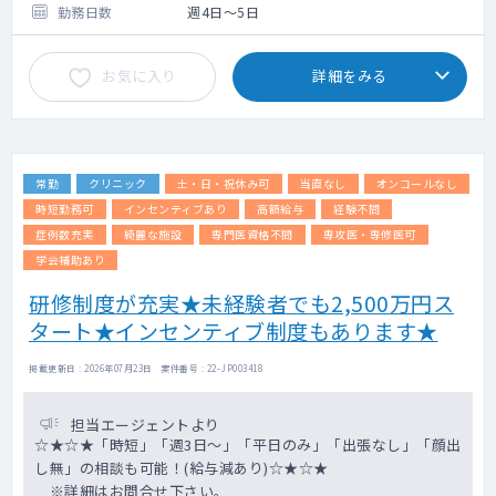
●関連施設の保育園職員の予防接種
勤務日数
週4日～5日
●患者回診、説明、お亡くなりになられた家
族へのご説明
お気に入り
詳細をみる
【オンコールについて】
ファーストコールは看護師対応。どうしても
何か相談が入った場合には医師にもご連絡さ
せていただく場合がございます。
常勤
クリニック
土・日・祝休み可
当直なし
オンコールなし
時間外・土日祝のお看取りは年間で数件程
度、対応をお願いする場合がございます。
時短勤務可
インセンティブあり
高額給与
経験不問
※夜24時以降は翌朝対応にする等、ご負担が
症例数充実
綺麗な施設
専門医資格不問
専攻医・専修医可
少ないように調整いたします
学会補助あり
研修制度が充実★未経験者でも2,500万円ス
タート★インセンティブ制度もあります★
掲載更新日 : 2026年07月23日 案件番号 : 22-JP003418
担当エージェントより
☆★☆★「時短」「週3日～」「平日のみ」「出張なし」「顔出
し無」の相談も可能！(給与減あり)☆★☆★
※詳細はお問合せ下さい。