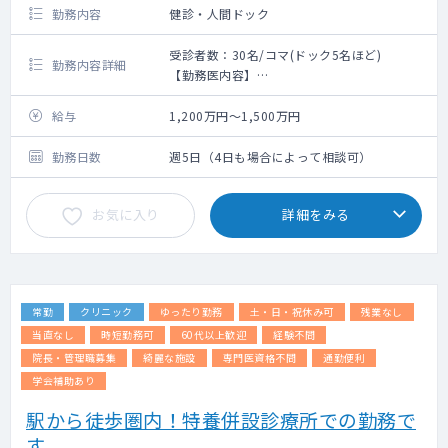
勤務内容
健診・人間ドック
受診者数：30名/コマ(ドック5名ほど)
勤務内容詳細
【勤務医内容】
健診専任のドクターとして、来られた方の人
間ドック、検診を行っていただきます。
給与
1,200万円～1,500万円
内科診察～結果の所見作成～内視鏡検査まで
幅広くお願いいたします。(内視鏡はなしでも
勤務日数
週5日（4日も場合によって相談可）
可能)
※要：心電図読影
お気に入り
詳細をみる
※放射線科医師の読影バックアップあり
常勤
クリニック
ゆったり勤務
土・日・祝休み可
残業なし
当直なし
時短勤務可
60代以上歓迎
経験不問
院長・管理職募集
綺麗な施設
専門医資格不問
通勤便利
学会補助あり
駅から徒歩圏内！特養併設診療所での勤務で
す。