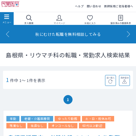
民間医局
ヘルプ
問い合わせ
医師採用ご担当者様へ
求人検索
マイページ
お気に入り
保存済みの
検索条件
秋にむけた転職を無料相談してみる
島根県・リウマチ科の転職・常勤求人検索結果
1
並べ替え
条件保存
件中 1～ 1件を表示
1
常勤
老健・介護医療院
ゆったり勤務
土・日・祝休み可
残業なし
当直なし
オンコールなし
60代以上歓迎