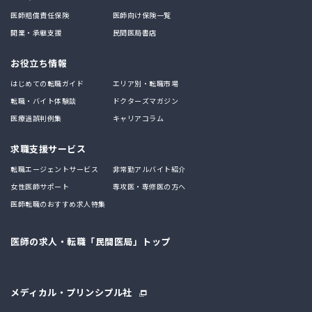
医師賠償責任保険
医師向け保険一覧
開業・承継支援
民間医局書店
お役立ち情報
はじめての転職ガイド
エリア別・転職市場
転職・バイト体験談
ドクターズマガジン
医療過誤判例集
キャリアコラム
求職支援サービス
転職エージェントサービス
非常勤アルバイト紹介
女性医師サポート
専攻医・専修医の方へ
医師転職のおすすめ求人特集
医師の求人・転職「民間医局」トップ
メディカル・プリンシプル社