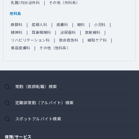
乳腺/内分泌外科
その他（外科系）
他科系
麻酔科
産婦人科
皮膚科
眼科
小児科
精神科
耳鼻咽喉科
泌尿器科
放射線科
リハビリテーション科
救命救急科
緩和ケア科
美容皮膚科
その他（他科系）
常勤（医師転職）検索
定期非常勤（アルバイト）検索
スポットアルバイト検索
保険/サービス