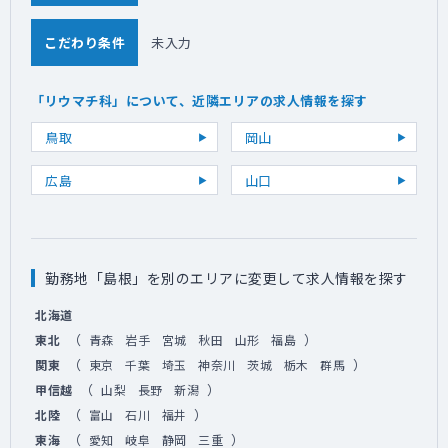
こだわり条件
未入力
「リウマチ科」について、近隣エリアの求人情報を探す
鳥取
岡山
広島
山口
勤務地「島根」を別のエリアに変更して求人情報を探す
北海道
（
）
東北
青森
岩手
宮城
秋田
山形
福島
（
）
関東
東京
千葉
埼玉
神奈川
茨城
栃木
群馬
（
）
甲信越
山梨
長野
新潟
（
）
北陸
富山
石川
福井
（
）
東海
愛知
岐阜
静岡
三重