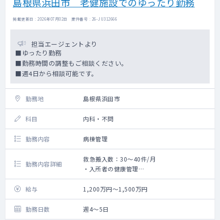
島根県浜田市 老健施設でのゆったり勤務
掲載更新日 : 2026年07月02日 案件番号 : 26-JU312666
担当エージェントより
■ゆったり勤務
■勤務時間の調整もご相談ください。
■週4日から相談可能です。
勤務地
島根県浜田市
科目
内科・不問
勤務内容
病棟管理
救急搬入数：30～40件/月
勤務内容詳細
・入所者の健康管理
・通所リハビリ利用者の診察
・リハビリ計画への関与及び指導
給与
1,200万円～1,500万円
・死亡診断書作成業務
・施設ベッド100床
勤務日数
週4～5日