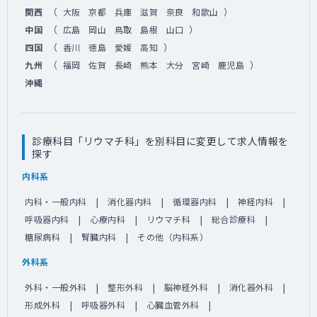
（
）
関西
大阪
京都
兵庫
滋賀
奈良
和歌山
（
）
中国
広島
岡山
鳥取
島根
山口
（
）
四国
香川
徳島
愛媛
高知
（
）
九州
福岡
佐賀
長崎
熊本
大分
宮崎
鹿児島
沖縄
診療科目「リウマチ科」を別科目に変更して求人情報を
探す
内科系
内科・一般内科
消化器内科
循環器内科
神経内科
呼吸器内科
心療内科
リウマチ科
総合診療科
糖尿病科
腎臓内科
その他（内科系）
外科系
外科・一般外科
整形外科
脳神経外科
消化器外科
形成外科
呼吸器外科
心臓血管外科