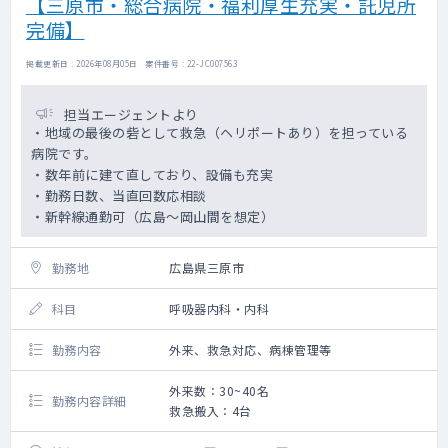
【三原市・総合病院・福利厚生充実・託児所
完備】
掲載更新日 : 2026年08月05日 案件番号 : 22-JC007563
担当エージェントより
・地域の最後の砦として救急（ヘリポートあり）を担っている
病院です。
・数年前に建て直しており、設備も充実
・勤務日数、当直回数応相談
・新幹線通勤可（広島～岡山間を想定）
勤務地
広島県三原市
科目
呼吸器内科・内科
勤務内容
外来、救急対応、病棟管理等
外来数：30~40名
勤務内容詳細
救急搬入：4台