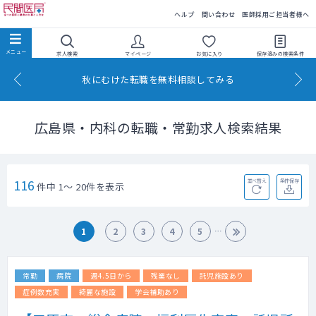
民間医局
ヘルプ
問い合わせ
医師採用ご担当者様へ
求人検索
マイページ
お気に入り
保存済みの
検索条件
秋にむけた転職を無料相談してみる
広島県・内科の転職・常勤求人検索結果
116
並べ替え
条件保存
件中 1～ 20件を表示
1
2
3
4
5
常勤
病院
週4.5日から
残業なし
託児施設あり
症例数充実
綺麗な施設
学会補助あり