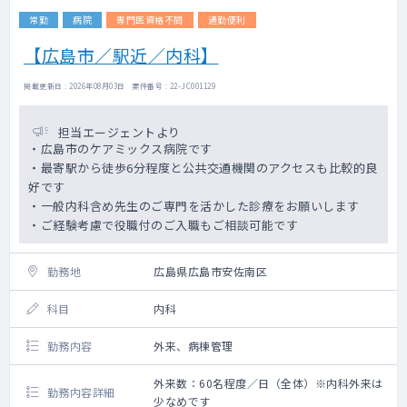
常勤
病院
専門医資格不問
通勤便利
【広島市／駅近／内科】
掲載更新日 : 2026年08月03日 案件番号 : 22-JC001129
担当エージェントより
・広島市のケアミックス病院です
・最寄駅から徒歩6分程度と公共交通機関のアクセスも比較的良
好です
・一般内科含め先生のご専門を活かした診療をお願いします
・ご経験考慮で役職付のご入職もご相談可能です
勤務地
広島県広島市安佐南区
科目
内科
勤務内容
外来、病棟管理
外来数：60名程度／日（全体）※内科外来は
勤務内容詳細
少なめです