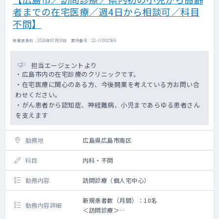
者までの在宅医療／週4日から相談可／科目
不問】
掲載更新日 : 2026年07月30日 案件番号 : 22-JC002569
担当エージェントより
・広島市内の在宅診療のクリニックです。
・在宅医療に関心のある方、今後開業を考えている方お問い合
わせください。
・がん患者から認知症、神経難病、小児まであらゆる患者さん
を支えます
勤務地
広島県広島市南区
科目
内科・不問
勤務内容
訪問診療（個人宅中心）
新規患者数（月間）：10名
勤務内容詳細
＜訪問診療＞