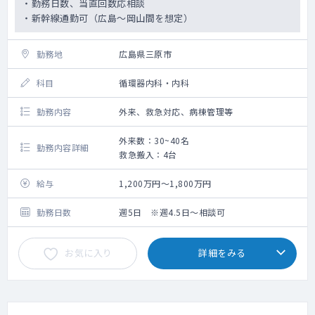
・勤務日数、当直回数応相談
・新幹線通勤可（広島～岡山間を想定）
勤務地
広島県三原市
科目
循環器内科・内科
勤務内容
外来、救急対応、病棟管理等
外来数：30~40名
勤務内容詳細
救急搬入：4台
給与
1,200万円～1,800万円
勤務日数
週5日 ※週4.5日～相談可
お気に入り
詳細をみる