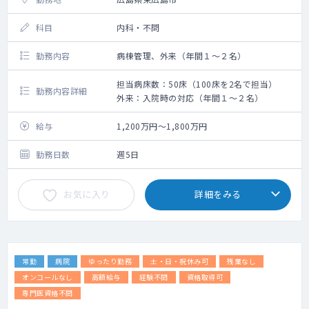
科目
内科・不問
勤務内容
病棟管理、外来（年間１～２名）
担当病床数：50床（100床を2名で担当）
勤務内容詳細
外来：入院時の対応（年間１～２名）
給与
1,200万円～1,800万円
勤務日数
週5日
お気に入り
詳細をみる
常勤
病院
ゆったり勤務
土・日・祝休み可
残業なし
オンコールなし
高額給与
経験不問
資格取得可
専門医資格不問