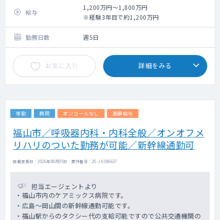
1,200万円～1,800万円
給与
※経験3年目で約1,200万円
勤務日数
週5日
お気に入り
詳細をみる
常勤
病院
オンコールなし
高額給与
福山市／呼吸器内科・内科全般／オンオフメ
リハリのついた勤務が可能／新幹線通勤可
掲載更新日 : 2026年08月05日 案件番号 : 25-JU306637
担当エージェントより
・福山市内のケアミックス病院です。
・広島～岡山間の新幹線通勤可能です。
・福山駅からのタクシー代の支給可能ですので公共交通機関の