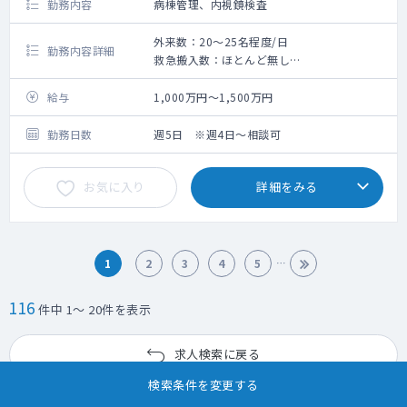
勤務内容
病棟管理、内視鏡検査
外来数：20～25名程度/日
勤務内容詳細
救急搬入数：ほとんど無し
内視鏡検査：0～3件/日（来年度以降は健診
を開始予定の為、件数は増える予定です。）
給与
1,000万円～1,500万円
病棟管理：20～40床（病床45床）
勤務日数
週5日 ※週4日～相談可
お気に入り
詳細をみる
1
2
3
4
5
116
件中 1～ 20件を表示
求人検索に戻る
検索条件を変更する