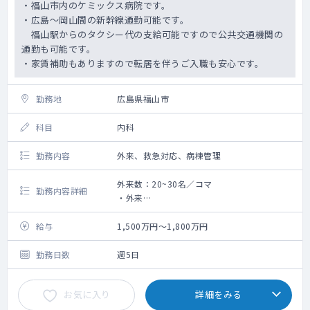
・福山市内のケミックス病院です。
・広島～岡山間の新幹線通勤可能です。
福山駅からのタクシー代の支給可能ですので公共交通機関の
通勤も可能です。
・家賃補助もありますので転居を伴うご入職も安心です。
勤務地
広島県福山市
科目
内科
勤務内容
外来、救急対応、病棟管理
外来数：20~30名／コマ
勤務内容詳細
・外来
外来数20～30名程度／コマ
2～3コマ程度／週
給与
1,500万円～1,800万円
・病棟管理
想定担当患者数10～20名程度
勤務日数
週5日
お気に入り
詳細をみる