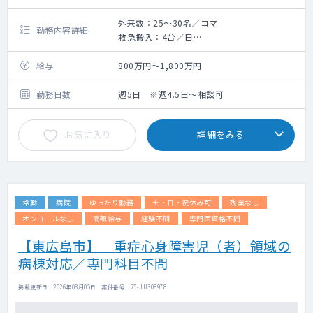
外来数：25～30名／コマ
勤務内容詳細
救急搬入：4台／日
急性期における外来、病棟、救急の対応とな
ります
給与
800万円～1,800万円
臨床研修指定病院につき研修医とも関わる施
設です
勤務日数
週5日 ※週4.5日～相談可
お気に入り
詳細をみる
常勤
病院
ゆったり勤務
土・日・祝休み可
残業なし
オンコールなし
高額給与
経験不問
専門医資格不問
【東広島市】 重症心身障害児（者）領域の
病棟対応／専門科目不問
掲載更新日 : 2026年08月05日 案件番号 : 25-JU308978