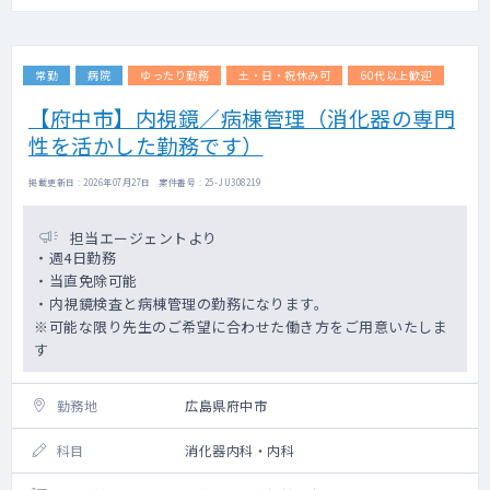
常勤
病院
ゆったり勤務
土・日・祝休み可
60代以上歓迎
【府中市】内視鏡／病棟管理（消化器の専門
性を活かした勤務です）
掲載更新日 : 2026年07月27日 案件番号 : 25-JU308219
担当エージェントより
・週4日勤務
・当直免除可能
・内視鏡検査と病棟管理の勤務になります。
※可能な限り先生のご希望に合わせた働き方をご用意いたしま
す
勤務地
広島県府中市
科目
消化器内科・内科