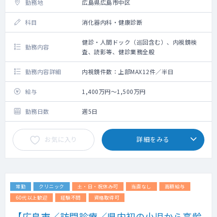
勤務地
広島県広島市中区
科目
消化器内科・健康診断
健診・人間ドック（巡回含む）、内視鏡検
勤務内容
査、読影等、健診業務全般
勤務内容詳細
内視鏡件数：上部MAX12件／半日
給与
1,400万円～1,500万円
勤務日数
週5日
お気に入り
詳細をみる
常勤
クリニック
土・日・祝休み可
当直なし
高額給与
60代以上歓迎
経験不問
資格取得可
【広島市／訪問診療／県内初の小児から高齢