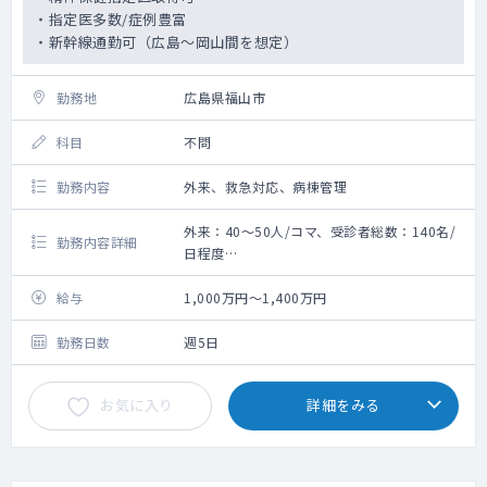
・指定医多数/症例豊富
・新幹線通勤可（広島～岡山間を想定）
勤務地
広島県福山市
科目
不問
勤務内容
外来、救急対応、病棟管理
外来：40～50人/コマ、受診者総数：140名/
勤務内容詳細
日程度
受診者数：1～3名程度（新患・日）
給与
1,000万円～1,400万円
勤務日数
週5日
お気に入り
詳細をみる