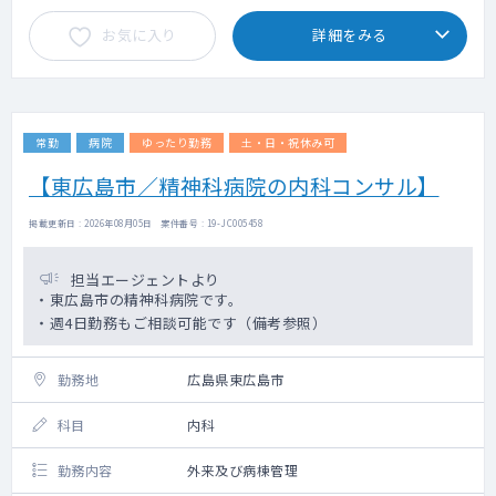
お気に入り
詳細をみる
常勤
病院
ゆったり勤務
土・日・祝休み可
【東広島市／精神科病院の内科コンサル】
掲載更新日 : 2026年08月05日 案件番号 : 19-JC005458
担当エージェントより
・東広島市の精神科病院です。
・週4日勤務もご相談可能です（備考参照）
勤務地
広島県東広島市
科目
内科
勤務内容
外来及び病棟管理