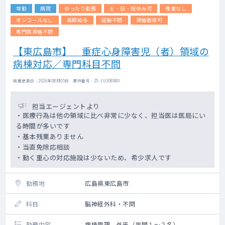
常勤
病院
ゆったり勤務
土・日・祝休み可
残業なし
オンコールなし
高額給与
経験不問
資格取得可
専門医資格不問
【東広島市】 重症心身障害児（者）領域の
病棟対応／専門科目不問
掲載更新日 : 2026年08月05日 案件番号 : 25-JU308980
担当エージェントより
・医療行為は他の領域に比べ非常に少なく、担当医は医局にい
る時間が多いです
・基本残業ありません
・当直免除応相談
・動く重心の対応施設は少ないため、希少求人です
勤務地
広島県東広島市
科目
脳神経外科・不問
勤務内容
病棟管理、外来（年間１～２名）