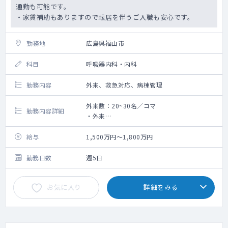
通勤も可能です。
・家賃補助もありますので転居を伴うご入職も安心です。
勤務地
広島県福山市
科目
呼吸器内科・内科
勤務内容
外来、救急対応、病棟管理
外来数：20~30名／コマ
勤務内容詳細
・外来
外来数20～30名程度／コマ
2～3コマ程度／週
給与
1,500万円～1,800万円
・病棟管理
想定担当患者数10～20名程度
勤務日数
週5日
お気に入り
詳細をみる