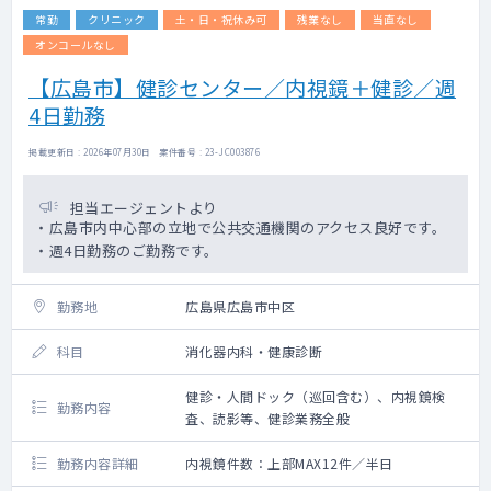
常勤
クリニック
土・日・祝休み可
残業なし
当直なし
オンコールなし
【広島市】健診センター／内視鏡＋健診／週
4日勤務
掲載更新日 : 2026年07月30日 案件番号 : 23-JC003876
担当エージェントより
・広島市内中心部の立地で公共交通機関のアクセス良好です。
・週4日勤務のご勤務です。
勤務地
広島県広島市中区
科目
消化器内科・健康診断
健診・人間ドック（巡回含む）、内視鏡検
勤務内容
査、読影等、健診業務全般
勤務内容詳細
内視鏡件数：上部MAX12件／半日