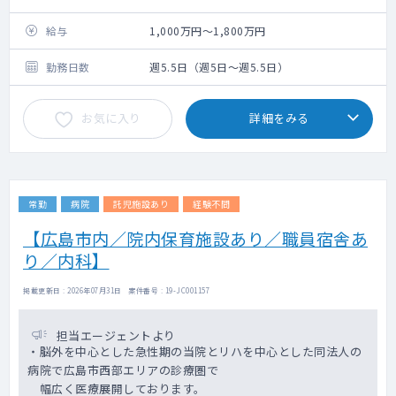
給与
1,000万円～1,800万円
勤務日数
週5.5日（週5日～週5.5日）
お気に入り
詳細をみる
常勤
病院
託児施設あり
経験不問
【広島市内／院内保育施設あり／職員宿舎あ
り／内科】
掲載更新日 : 2026年07月31日 案件番号 : 19-JC001157
担当エージェントより
・脳外を中心とした急性期の当院とリハを中心とした同法人の
病院で広島市西部エリアの診療圏で
幅広く医療展開しております。