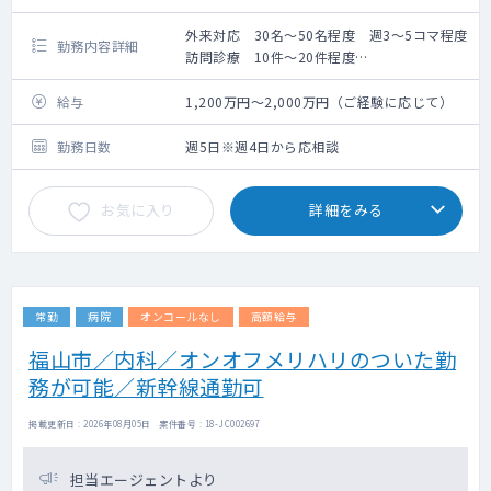
外来対応 30名～50名程度 週3～5コマ程度
勤務内容詳細
訪問診療 10件～20件程度
外来のみや訪問診療のみなど相談可。
給与
1,200万円～2,000万円（ご経験に応じて）
勤務日数
週5日※週4日から応相談
お気に入り
詳細をみる
常勤
病院
オンコールなし
高額給与
福山市／内科／オンオフメリハリのついた勤
務が可能／新幹線通勤可
掲載更新日 : 2026年08月05日 案件番号 : 18-JC002697
担当エージェントより