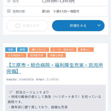
給与
1,200万円～1,800万円
勤務日数
週5日 ※週4.5日～相談可
お気に入り
詳細をみる
常勤
病院
週4.5日から
土・日・祝休み可
残業なし
託児施設あり
症例数充実
綺麗な施設
【三原市・総合病院・福利厚生充実・託児所
完備】
掲載更新日 : 2026年08月05日 案件番号 : 22-JC007562
担当エージェントより
・地域の最後の砦として救急（ヘリポートあり）を担っている
病院です。
・数年前に建て直しており、設備も充実