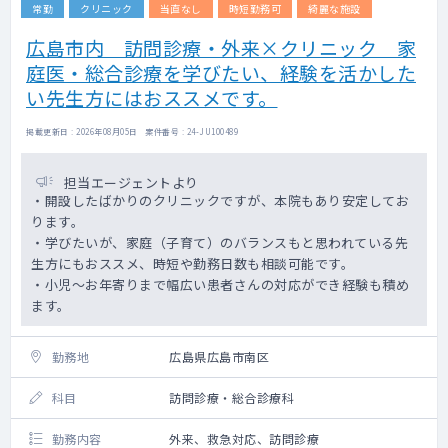
常勤
クリニック
当直なし
時短勤務可
綺麗な施設
広島市内 訪問診療・外来×クリニック 家
庭医・総合診療を学びたい、経験を活かした
い先生方にはおススメです。
掲載更新日 : 2026年08月05日 案件番号 : 24-JU100489
担当エージェントより
・開設したばかりのクリニックですが、本院もあり安定してお
ります。
・学びたいが、家庭（子育て）のバランスもと思われている先
生方にもおススメ、時短や勤務日数も相談可能です。
・小児～お年寄りまで幅広い患者さんの対応ができ経験も積め
ます。
勤務地
広島県広島市南区
科目
訪問診療・総合診療科
勤務内容
外来、救急対応、訪問診療