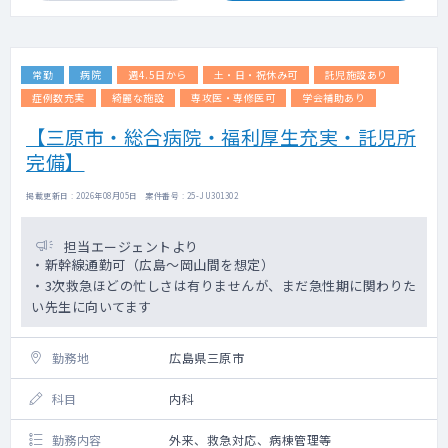
常勤
病院
週4.5日から
土・日・祝休み可
託児施設あり
症例数充実
綺麗な施設
専攻医・専修医可
学会補助あり
【三原市・総合病院・福利厚生充実・託児所
完備】
掲載更新日 : 2026年08月05日 案件番号 : 25-JU301302
担当エージェントより
・新幹線通勤可（広島～岡山間を想定）
・3次救急ほどの忙しさは有りませんが、まだ急性期に関わりた
い先生に向いてます
勤務地
広島県三原市
科目
内科
勤務内容
外来、救急対応、病棟管理等