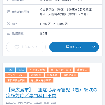
担当病床数：50床（100床を2名で担当）
勤務内容詳細
外来：入院時の対応（年間１～２名）
給与
1,200万円～1,800万円
勤務日数
週5日
お気に入り
詳細をみる
常勤
病院
ゆったり勤務
土・日・祝休み可
残業なし
オンコールなし
高額給与
経験不問
資格取得可
専門医資格不問
専攻医・専修医可
【東広島市】 重症心身障害児（者）領域の
病棟対応／専門科目不問
掲載更新日 : 2026年08月05日 案件番号 : 25-JU308981