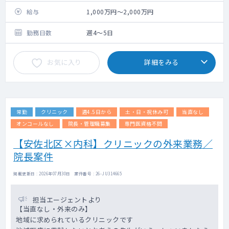
訪問件数：約7～12件程度／日＋緊急往診
※一部施設（サ高住）への訪問も含む
給与
1,000万円～2,000万円
主な疾患：小児期由来の疾患、神経筋疾患、
勤務日数
週4～5日
がん終末期、COPD
認知症、老年期うつ病、脳梗塞後
お気に入り
詳細をみる
遺症、皮膚疾患、褥瘡など
成人と小児の患者数の割合：小児が全体の3分
の1
在宅看取りの実績：年31件程（夜間看取りは
月1～2件）
常勤
クリニック
週4.5日から
土・日・祝休み可
当直なし
オンコールなし
院長・管理職募集
専門医資格不問
【安佐北区×内科】クリニックの外来業務／
院長案件
掲載更新日 : 2026年07月30日 案件番号 : 26-JU314665
担当エージェントより
【当直なし・外来のみ】
地域に求められているクリニックです