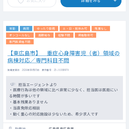
お気に入り
詳細をみる
常勤
病院
ゆったり勤務
土・日・祝休み可
残業なし
オンコールなし
高額給与
経験不問
資格取得可
専門医資格不問
【東広島市】 重症心身障害児（者）領域の
病棟対応／専門科目不問
掲載更新日 : 2026年08月05日 案件番号 : 25-JU308979
担当エージェントより
・医療行為は他の領域に比べ非常に少なく、担当医は医局にい
る時間が多いです
・基本残業ありません
・当直免除応相談
・動く重心の対応施設は少ないため、希少求人です
勤務地
広島県東広島市