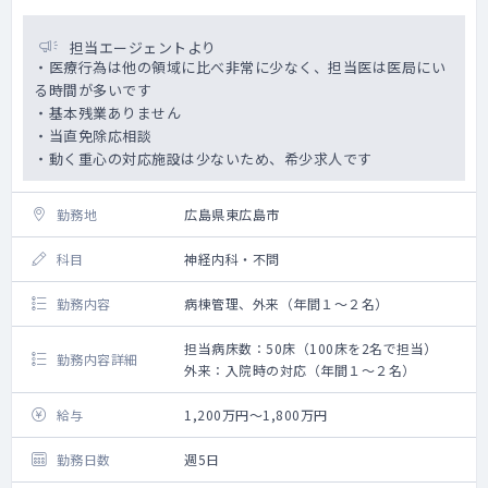
担当エージェントより
・医療行為は他の領域に比べ非常に少なく、担当医は医局にい
る時間が多いです
・基本残業ありません
・当直免除応相談
・動く重心の対応施設は少ないため、希少求人です
勤務地
広島県東広島市
科目
神経内科・不問
勤務内容
病棟管理、外来（年間１～２名）
担当病床数：50床（100床を2名で担当）
勤務内容詳細
外来：入院時の対応（年間１～２名）
給与
1,200万円～1,800万円
勤務日数
週5日