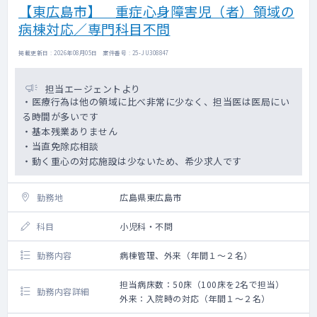
【東広島市】 重症心身障害児（者）領域の
病棟対応／専門科目不問
掲載更新日 : 2026年08月05日 案件番号 : 25-JU308847
担当エージェントより
・医療行為は他の領域に比べ非常に少なく、担当医は医局にい
る時間が多いです
・基本残業ありません
・当直免除応相談
・動く重心の対応施設は少ないため、希少求人です
勤務地
広島県東広島市
科目
小児科・不問
勤務内容
病棟管理、外来（年間１～２名）
担当病床数：50床（100床を2名で担当）
勤務内容詳細
外来：入院時の対応（年間１～２名）