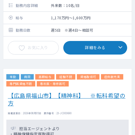
勤務内容詳細
外来数：10名/日
給与
1,170万円～1,600万円
勤務日数
週5日 ※週4日～相談可
お気に入り
詳細をみる
常勤
病院
高額給与
経験不問
資格取得可
症例数充実
専門医資格不問
専攻医・専修医可
【広島県福山市】【精神科】 ※転科希望の
方
掲載更新日 : 2026年08月05日 案件番号 : 23-JC003690
担当エージェントより
・精神保健指定医取得可