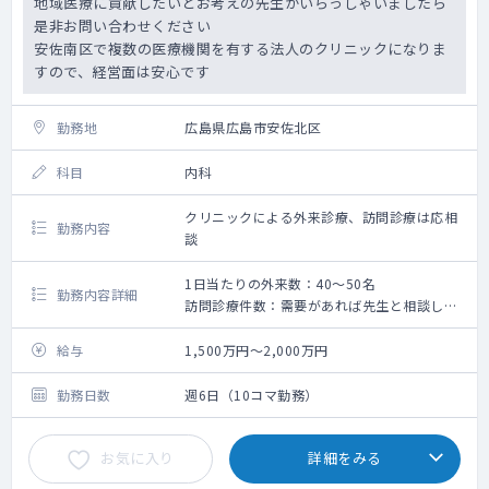
地域医療に貢献したいとお考えの先生がいらっしゃいましたら
是非お問い合わせください
安佐南区で複数の医療機関を有する法人のクリニックになりま
すので、経営面は安心です
勤務地
広島県広島市安佐北区
科目
内科
クリニックによる外来診療、訪問診療は応相
勤務内容
談
1日当たりの外来数：40～50名
勤務内容詳細
訪問診療件数：需要があれば先生と相談しつ
つ対応
給与
1,500万円～2,000万円
午前診｜月～土
午後診｜月・火・水・金
勤務日数
週6日（10コマ勤務）
※土曜日は無しとすることもご相談可能です
お気に入り
詳細をみる