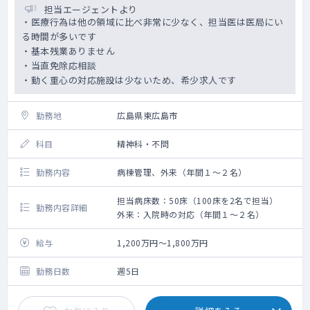
担当エージェントより
・医療行為は他の領域に比べ非常に少なく、担当医は医局にい
る時間が多いです
・基本残業ありません
・当直免除応相談
・動く重心の対応施設は少ないため、希少求人です
勤務地
広島県東広島市
科目
精神科・不問
勤務内容
病棟管理、外来（年間１～２名）
担当病床数：50床（100床を2名で担当）
勤務内容詳細
外来：入院時の対応（年間１～２名）
給与
1,200万円～1,800万円
勤務日数
週5日