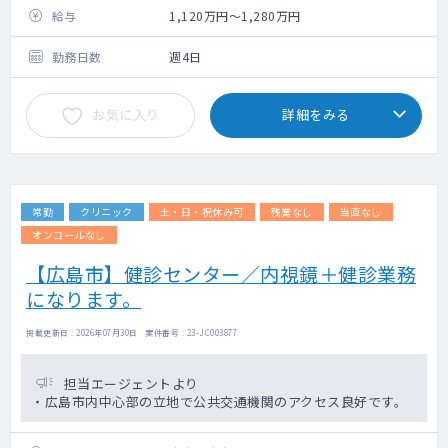
給与
1,120万円～1,280万円
勤務日数
週4日
お気に入り
詳細をみる
常勤
クリニック
土・日・祝休み可
残業なし
当直なし
オンコールなし
【広島市】健診センター／内視鏡＋健診業務
になります。
掲載更新日 : 2026年07月30日 案件番号 : 23-JC003877
担当エージェントより
・広島市内中心部の立地で公共交通機関のアクセス良好です。