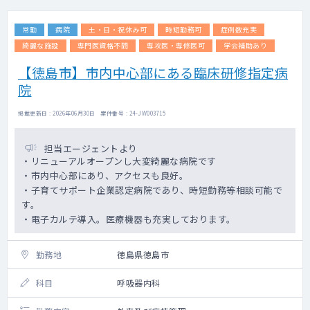
常勤
病院
土・日・祝休み可
時短勤務可
症例数充実
綺麗な施設
専門医資格不問
専攻医・専修医可
学会補助あり
【徳島市】市内中心部にある臨床研修指定病
院
掲載更新日 : 2026年06月30日 案件番号 : 24-JW003715
担当エージェントより
・リニューアルオープンし大変綺麗な病院です
・市内中心部にあり、アクセスも良好。
・子育てサポート企業認定病院であり、時短勤務等相談可能で
す。
・電子カルテ導入。医療機器も充実しております。
勤務地
徳島県徳島市
科目
呼吸器内科