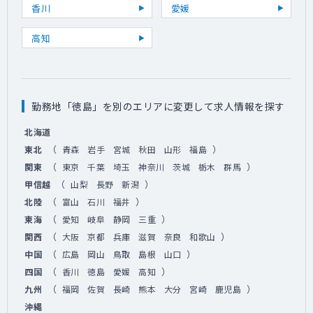
香川
愛媛
高知
勤務地「徳島」を別のエリアに変更して求人情報を探す
北海道
（
）
東北
青森
岩手
宮城
秋田
山形
福島
（
）
関東
東京
千葉
埼玉
神奈川
茨城
栃木
群馬
（
）
甲信越
山梨
長野
新潟
（
）
北陸
富山
石川
福井
（
）
東海
愛知
岐阜
静岡
三重
（
）
関西
大阪
京都
兵庫
滋賀
奈良
和歌山
（
）
中国
広島
岡山
鳥取
島根
山口
（
）
四国
香川
徳島
愛媛
高知
（
）
九州
福岡
佐賀
長崎
熊本
大分
宮崎
鹿児島
沖縄