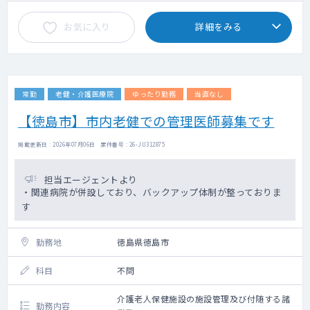
お気に入り
詳細をみる
常勤
老健・介護医療院
ゆったり勤務
当直なし
【徳島市】市内老健での管理医師募集です
掲載更新日 : 2026年07月06日 案件番号 : 26-JU312875
担当エージェントより
・関連病院が併設しており、バックアップ体制が整っておりま
す
勤務地
徳島県徳島市
科目
不問
介護老人保健施設の施設管理及び付随する諸
勤務内容