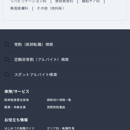
リハビリテーション科
救命救急科
緩和ケア科
美容皮膚科
その他（他科系）
常勤（医師転職）検索
定期非常勤（アルバイト）検索
スポットアルバイト検索
保険/サービス
医師賠償責任保険
医師向け保険一覧
開業・承継支援
民間医局書店
お役立ち情報
はじめての転職ガイド
エリア別・転職市場