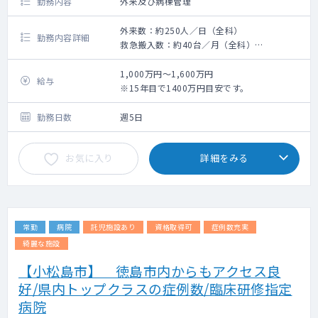
勤務内容
外来及び病棟管理
外来数：約250人／日（全科）
勤務内容詳細
救急搬入数：約40台／月（全科）
勤務のボリュームは相談の上、確定いたしま
す。
1,000万円～1,600万円
給与
※15年目で1400万円目安です。
勤務日数
週5日
お気に入り
詳細をみる
常勤
病院
託児施設あり
資格取得可
症例数充実
綺麗な施設
【小松島市】 徳島市内からもアクセス良
好/県内トップクラスの症例数/臨床研修指定
病院