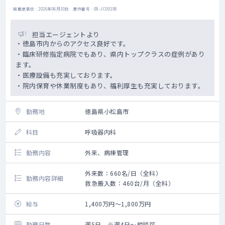
掲載更新日 : 2026年06月30日 案件番号 : 08-JC00198
担当エージェントより
・徳島市内からのアクセス良好です。
・臨床研修指定病院でもあり、県内トップクラスの症例があり
ます。
・医療設備も充実しております。
・院内保育や休業制度もあり、福利厚生も充実しております。
勤務地
徳島県小松島市
科目
呼吸器内科
勤務内容
外来、病棟管理
外来数：660名/日（全科）
勤務内容詳細
救急搬入数：460台/月（全科）
給与
1,400万円～1,800万円
勤務日数
週5日 ※週4日～相談可