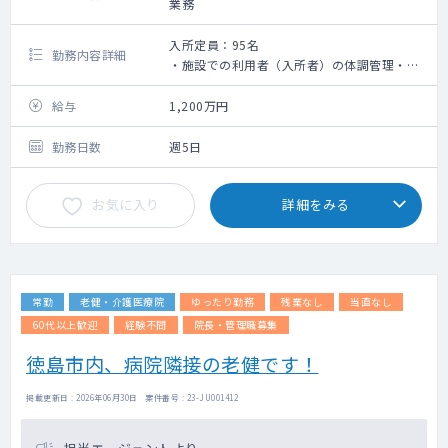
業務
入所定員：95名
勤務内容詳細
・施設での利用者（入所者）の体調管理・処
方・診療情報提供書の作成等
・カンファレンスへの参加
給与
1,200万円
・死亡確認と死亡診断書の作成
・各種委員会への参加
勤務日数
週5日
お気に入り
詳細をみる
常勤
老健・介護医療院
ゆったり勤務
残業なし
当直なし
60代以上歓迎
経験不問
院長・管理職募集
徳島市内、病院隣接の老健です！
掲載更新日 : 2026年06月30日 案件番号 : 23-JU001412