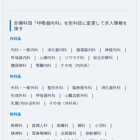
診療科目「呼吸器内科」を別科目に変更して求人情報を
探す
内科系
内科・一般内科
消化器内科
循環器内科
神経内科
呼吸器内科
心療内科
リウマチ科
総合診療科
糖尿病科
腎臓内科
その他（内科系）
外科系
外科・一般外科
整形外科
脳神経外科
消化器外科
形成外科
呼吸器外科
心臓血管外科
乳腺/内分泌外科
その他（外科系）
他科系
麻酔科
産婦人科
皮膚科
眼科
小児科
精神科
耳鼻咽喉科
泌尿器科
放射線科