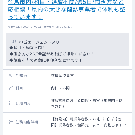
徳島市内/科目・経験不問/週5日/働き方など
応相談！県内の大きな健診事業者で体制も整
っています！
掲載更新日 : 2026年07月30日 案件番号 : 25-JU301106
担当エージェントより
◆科目・経験不問！
◆働き方などご希望があればご相談ください！
◆徳島市内で通勤にも便利な立地です！
勤務地
徳島県徳島市
科目
内科・不問
健康診断における問診・診察（施設内・巡回
勤務内容
を含む）
【施設内】総受診者数：70名（日）/【巡
勤務内容詳細
回】受診者数：健診先によって変動します
【施設健診】