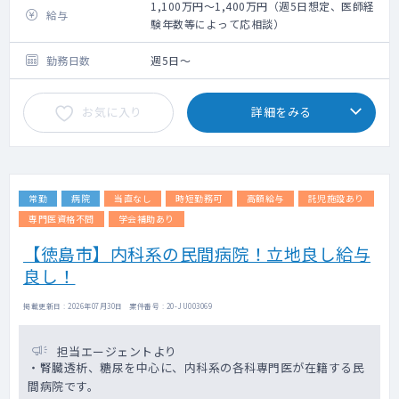
施設内の健康診断・人間ドックの診察をお願
1,100万円～1,400万円（週5日想定、医師経
給与
いします。
験年数等によって応相談）
【巡回健診】
勤務日数
週5日～
・受付終了時間から30分後くらいまでをご勤
務時間としております
お気に入り
詳細をみる
・健診先：徳島県内
・受診者；協会けんぽ加入者の被扶養者の方
が主となります
・依頼元の常勤医師、または健診担当職員が
常勤
病院
当直なし
時短勤務可
高額給与
託児施設あり
はじめに説明を行った後、診察をお願いする
形になります。
専門医資格不問
学会補助あり
・心電図やレントゲンなどの撮影がある場合
【徳島市】内科系の民間病院！立地良し給与
も、後日、施設で二次読影を行いますので、
良し！
巡回先では読影を行っていただかなくて問題
ございません。
・白衣・聴診器は依頼元でもご用意可能です
掲載更新日 : 2026年07月30日 案件番号 : 20-JU003069
担当エージェントより
・腎臓透析、糖尿を中心に、内科系の各科専門医が在籍する民
間病院です。