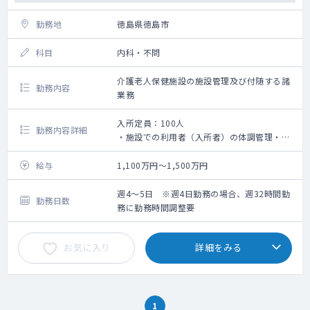
勤務地
徳島県徳島市
科目
内科・不問
介護老人保健施設の施設管理及び付随する諸
勤務内容
業務
入所定員：100人
勤務内容詳細
・施設での利用者（入所者）の体調管理・処
方・診療情報提供書の作成等
・カンファレンスへの参加
給与
1,100万円～1,500万円
・死亡確認と死亡診断書の作成
・各種委員会への参加
週4～5日 ※週4日勤務の場合、週32時間勤
勤務日数
務に勤務時間調整要
お気に入り
詳細をみる
1