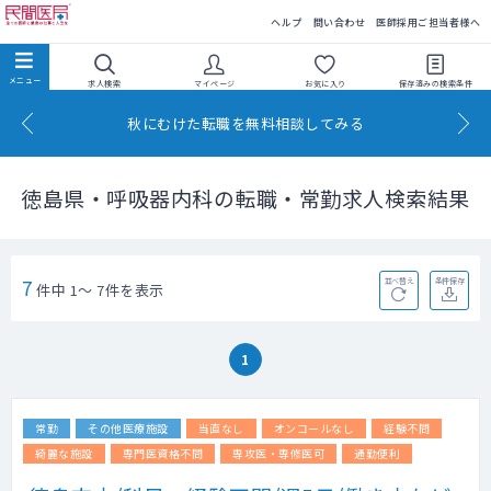
民間医局
ヘルプ
問い合わせ
医師採用ご担当者様へ
求人検索
マイページ
お気に入り
保存済みの
検索条件
秋にむけた転職を無料相談してみる
徳島県・呼吸器内科の転職・常勤求人検索結果
7
並べ替え
条件保存
件中 1～ 7件を表示
1
常勤
その他医療施設
当直なし
オンコールなし
経験不問
綺麗な施設
専門医資格不問
専攻医・専修医可
通勤便利