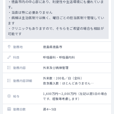
・徳島市内の中心部にあり、利便性や生活環境にも優れていま
す。
・当直は特に必要ありません
・病棟は主治医制では無く、曜日ごとの担当医制で管理してい
ます
・クリニックもありますので、そちらをご希望の場合も相談が
可能です
勤務地
徳島県徳島市
科目
呼吸器科・呼吸器内科
勤務内容
外来及び病棟管理
外来数：200名／日（全科）
勤務内容詳細
救急搬入数：ほとんどありません
手術数：25件位／月
1,600万円～2,000万円（左記は週5日の場合
給与
です、経験等考慮します）
勤務日数
週4～5日