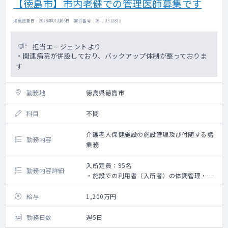
【徳島市】市内老健での管理医師募集です
掲載更新日 : 2026年07月06日 案件番号 : 26-JU312875
担当エージェントより
・関連病院が併設しており、バックアップ体制が整っておりま
す
勤務地
徳島県徳島市
科目
不問
介護老人保健施設の施設管理及び付随する諸
勤務内容
業務
入所定員：95名
勤務内容詳細
・施設での利用者（入所者）の体調管理・処
方・診療情報提供書の作成等
・カンファレンスへの参加
給与
1,200万円
・死亡確認と死亡診断書の作成
・各種委員会への参加
勤務日数
週5日