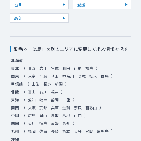
香川
愛媛
高知
勤務地「徳島」を別のエリアに変更して求人情報を探す
北海道
（
）
東北
青森
岩手
宮城
秋田
山形
福島
（
）
関東
東京
千葉
埼玉
神奈川
茨城
栃木
群馬
（
）
甲信越
山梨
長野
新潟
（
）
北陸
富山
石川
福井
（
）
東海
愛知
岐阜
静岡
三重
（
）
関西
大阪
京都
兵庫
滋賀
奈良
和歌山
（
）
中国
広島
岡山
鳥取
島根
山口
（
）
四国
香川
徳島
愛媛
高知
（
）
九州
福岡
佐賀
長崎
熊本
大分
宮崎
鹿児島
沖縄