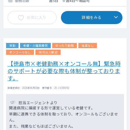
勤務日数
週5日 ※週4日～相談可
お気に入り
詳細をみる
常勤
老健・介護医療院
ゆったり勤務
当直なし
オンコールなし
60代以上歓迎
【徳島市×老健勤務×オンコール無】緊急時
のサポートが必要な際も体制が整っておりま
す。
掲載更新日 : 2026年06月30日 案件番号 : 25-JU305042
担当エージェントより
関連病院に隣接する形で運営している老健です。
早期に連携できる体制を取っており、オンコールもございませ
ん。
また、残業などもほぼございません。