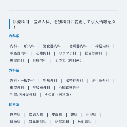
診療科目「産婦人科」を別科目に変更して求人情報を探
す
内科系
内科・一般内科
消化器内科
循環器内科
神経内科
呼吸器内科
心療内科
リウマチ科
総合診療科
糖尿病科
腎臓内科
その他（内科系）
外科系
外科・一般外科
整形外科
脳神経外科
消化器外科
形成外科
呼吸器外科
心臓血管外科
乳腺/内分泌外科
その他（外科系）
他科系
麻酔科
産婦人科
皮膚科
眼科
小児科
精神科
耳鼻咽喉科
泌尿器科
放射線科