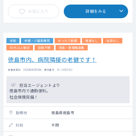
お気に入り
詳細をみる
常勤
老健・介護医療院
ゆったり勤務
残業なし
当直なし
60代以上歓迎
経験不問
院長・管理職募集
徳島市内、病院隣接の老健です！
掲載更新日 : 2026年06月30日 案件番号 : 23-JU001412
担当エージェントより
徳島市内で通勤便利。
社会保険完備！
勤務地
徳島県徳島市
科目
不問