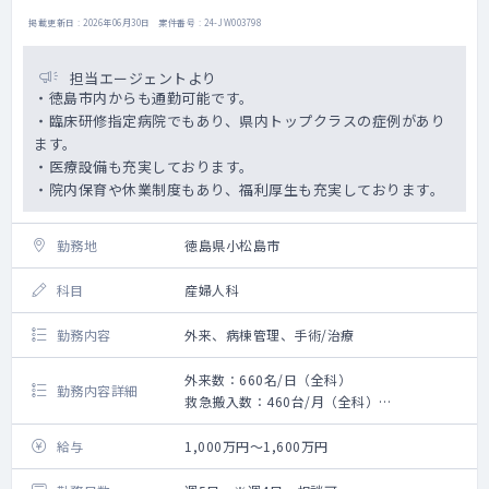
掲載更新日 : 2026年06月30日 案件番号 : 24-JW003798
担当エージェントより
・徳島市内からも通勤可能です。
・臨床研修指定病院でもあり、県内トップクラスの症例があり
ます。
・医療設備も充実しております。
・院内保育や休業制度もあり、福利厚生も充実しております。
勤務地
徳島県小松島市
科目
産婦人科
勤務内容
外来、病棟管理、手術/治療
外来数：660名/日（全科）
勤務内容詳細
救急搬入数：460台/月（全科）
手術数：400件強/年
子宮筋腫、卵巣腫瘍、子宮内膜症、子宮が
給与
1,000万円～1,600万円
ん、卵巣がんなど婦人科疾患全般の治療や管
理