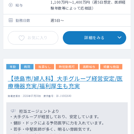
施設内の健康診断・人間ドックの診察をお願
1,100万円～1,400万円（週5日想定、医師経
給与
いします。
験年数等によって応相談）
【巡回健診】
勤務日数
週5日～
・受付終了時間から30分後くらいまでをご勤
務時間としております
お気に入り
詳細をみる
・健診先：徳島県内
・受診者；協会けんぽ加入者の被扶養者の方
が主となります
・依頼元の常勤医師、または健診担当職員が
常勤
病院
当直なし
時短勤務可
高額給与
綺麗な施設
はじめに説明を行った後、診察をお願いする
形になります。
【徳島市/婦人科】大手グループ経営安定/医
・心電図やレントゲンなどの撮影がある場合
療機器充実/福利厚生も充実
も、後日、施設で二次読影を行いますので、
巡回先では読影を行っていただかなくて問題
掲載更新日 : 2026年07月30日 案件番号 : 18-JU002640
ございません。
・白衣・聴診器は依頼元でもご用意可能です
担当エージェントより
・大手グループが経営しており、安定しています。
・健診・ドックによる予防医学に力を入れています。
・若手・中堅医師が多く、明るい雰囲気です。