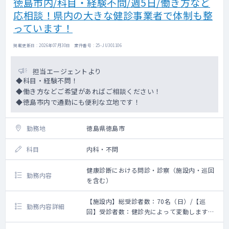
徳島市内/科目・経験不問/週5日/働き方など
応相談！県内の大きな健診事業者で体制も整
っています！
掲載更新日 : 2026年07月30日 案件番号 : 25-JU301106
担当エージェントより
◆科目・経験不問！
◆働き方などご希望があればご相談ください！
◆徳島市内で通勤にも便利な立地です！
勤務地
徳島県徳島市
科目
内科・不問
健康診断における問診・診察（施設内・巡回
勤務内容
を含む）
【施設内】総受診者数：70名（日）/【巡
勤務内容詳細
回】受診者数：健診先によって変動します
【施設健診】