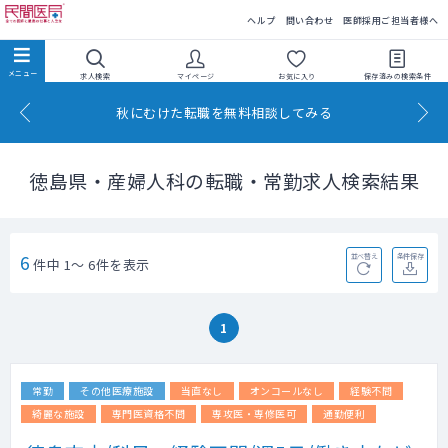
民間医局
ヘルプ
問い合わせ
医師採用ご担当者様へ
求人検索
マイページ
お気に入り
保存済みの
検索条件
秋にむけた転職を無料相談してみる
徳島県・産婦人科の転職・常勤求人検索結果
6
並べ替え
条件保存
件中 1～ 6件を表示
1
常勤
その他医療施設
当直なし
オンコールなし
経験不問
綺麗な施設
専門医資格不問
専攻医・専修医可
通勤便利