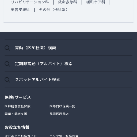
リハビリテーション科
救命救急科
緩和ケア科
美容皮膚科
その他（他科系）
常勤（医師転職）検索
定期非常勤（アルバイト）検索
スポットアルバイト検索
保険/サービス
医師賠償責任保険
医師向け保険一覧
開業・承継支援
民間医局書店
お役立ち情報
はじめての転職ガイド
エリア別・転職市場