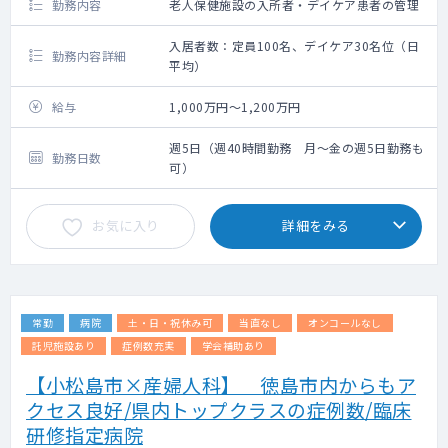
勤務内容
老人保健施設の入所者・デイケア患者の管理
入居者数：定員100名、デイケア30名位（日
勤務内容詳細
平均）
給与
1,000万円～1,200万円
週5日（週40時間勤務 月～金の週5日勤務も
勤務日数
可）
お気に入り
詳細をみる
常勤
病院
土・日・祝休み可
当直なし
オンコールなし
託児施設あり
症例数充実
学会補助あり
【小松島市×産婦人科】 徳島市内からもア
クセス良好/県内トップクラスの症例数/臨床
研修指定病院