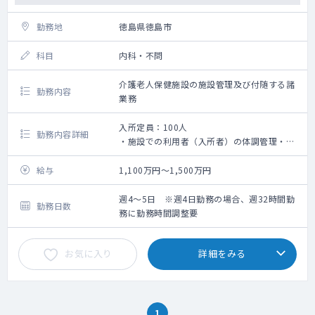
勤務地
徳島県徳島市
科目
内科・不問
介護老人保健施設の施設管理及び付随する諸
勤務内容
業務
入所定員：100人
勤務内容詳細
・施設での利用者（入所者）の体調管理・処
方・診療情報提供書の作成等
・カンファレンスへの参加
給与
1,100万円～1,500万円
・死亡確認と死亡診断書の作成
・各種委員会への参加
週4～5日 ※週4日勤務の場合、週32時間勤
勤務日数
務に勤務時間調整要
お気に入り
詳細をみる
1