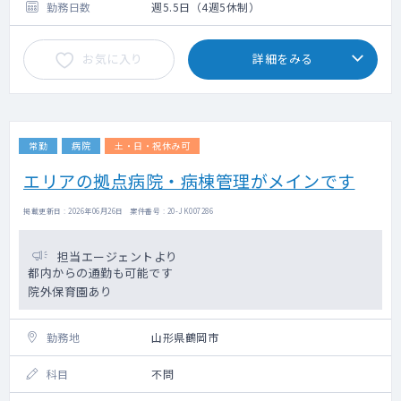
・提示されている勤務時間（8:00～17:00）
勤務日数
週5.5日（4週5休制）
には1件目の事業所までの移動時間は含まれて
おりません。
お気に入り
詳細をみる
・庄内/最上/置賜エリアの遠方地によっては
前泊を伴う勤務の可能性があります。
常勤
病院
土・日・祝休み可
エリアの拠点病院・病棟管理がメインです
掲載更新日 : 2026年06月26日 案件番号 : 20-JK007286
担当エージェントより
都内からの通勤も可能です
院外保育園あり
勤務地
山形県鶴岡市
科目
不問