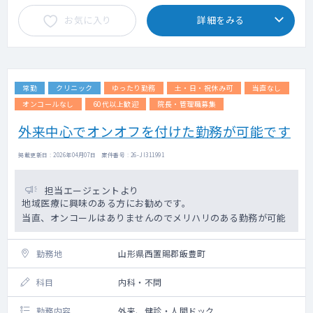
お気に入り
詳細をみる
オンコール：無
出動：無
常勤
クリニック
ゆったり勤務
土・日・祝休み可
当直なし
オンコールなし
60代以上歓迎
院長・管理職募集
外来中心でオンオフを付けた勤務が可能です
掲載更新日 : 2026年04月07日 案件番号 : 26-JI311991
担当エージェントより
地域医療に興味のある方にお勧めです。
当直、オンコールはありませんのでメリハリのある勤務が可能
勤務地
山形県西置賜郡飯豊町
科目
内科・不問
勤務内容
外来、健診・人間ドック