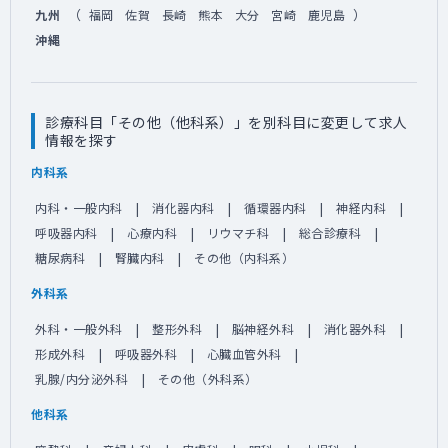
（
）
九州
福岡
佐賀
長崎
熊本
大分
宮崎
鹿児島
沖縄
診療科目「その他（他科系）」を別科目に変更して求人
情報を探す
内科系
内科・一般内科
消化器内科
循環器内科
神経内科
呼吸器内科
心療内科
リウマチ科
総合診療科
糖尿病科
腎臓内科
その他（内科系）
外科系
外科・一般外科
整形外科
脳神経外科
消化器外科
形成外科
呼吸器外科
心臓血管外科
乳腺/内分泌外科
その他（外科系）
他科系