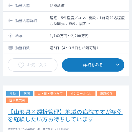
勤務内容
訪問診療
居宅：5件程度／コマ、施設：1施設20名程度
勤務内容詳細
◇訪問先：施設、居宅
訪問同行：看護師、医療事務（アシスタン
ト）兼ドライバー
給与
1,740万円～2,200万円
医師事務作業補助が書類作成をするので、
診療サポート体制あり
勤務日数
週5日（4～3.5日も相談可能）
体制：日勤訪問時 3人体制【医師・看護
師・アシスタント/運転】
お気に入り
詳細をみる
オンコール時 2人体制【医師・看護
師/運転】
◇診療人数
＜日中＞居宅 5件程度／コマ、施設 1施設
20名程度、平均診察数15～30名／日
常勤
病院
土・日・祝休み可
オンコールなし
高額給与
＜当直＞1～2件
＜土日日勤時＞1～2件など
症例数充実
◇その他
【山形県×透析管理】地域の病院ですが症例
設備：電子カルテ、IP電話・アプリ配備。専
を経験したい方お待ちしています
門のICTスタッフによるサポート・トレーニン
グあり
掲載更新日 : 2026年05月19日 案件番号 : 24-JI007554