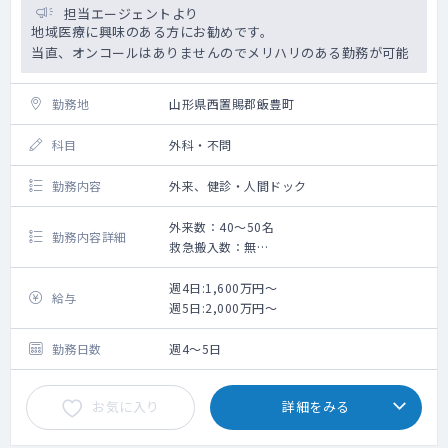
担当エージェントより
地域医療に興味のある方にお勧めです。
当直、オンコールはありませんのでメリハリのある勤務が可能
勤務地
山形県西置賜郡飯豊町
科目
外科・不問
勤務内容
外来、健診・人間ドック
外来数：40～50名
勤務内容詳細
救急搬入数：無
手術数：無
・主に外来業務、住民健診、同法人内の施設
週4日:1,600万円～
給与
への往診、院長業務
週5日:2,000万円～
・電子カルテあり（BML）
勤務日数
週4～5日
超音波検査（健康診断）は有り。
地域性を考え、将来的にオンライン診療の実
お気に入り
詳細をみる
施を見込んでいます。
将来的に訪問診療・医療ＭａａＳの実施を見
込んでいます。