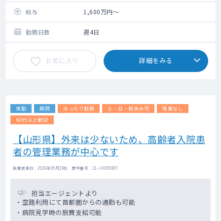
・勤務日：水曜、木曜、金曜、土曜の週4日
→救急以外：病棟管理 など
・病棟管理業務
給与
1,600万円～
→当直体制：医師1名、看護師、検査技師（オ
・関連施設業務
ンコール）
・当直勤務：基本、病棟管理業務となります
勤務日数
週4日
が、まれにかかりつけ患者さんの来院対応あ
り
お気に入り
詳細をみる
・外来も可能であればお願いします。
常勤
病院
ゆったり勤務
土・日・祝休み可
残業なし
60代以上歓迎
【山形県】外来は少ないため、高齢者入院患
者の管理業務が中心です
掲載更新日 : 2026年05月28日 案件番号 : 21-JK005995
担当エージェントより
・空路利用にて首都圏からの通勤も可能
・病院見学時の旅費支給可能