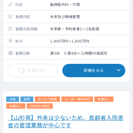
科目
脳神経外科・不問
勤務内容
外来及び病棟管理
勤務内容詳細
外来数：予約患者1～2名程度
給与
1,400万円～1,800万円
勤務日数
週5日 ※週4日＝32時間の相談可
お気に入り
詳細をみる
常勤
病院
ゆったり勤務
土・日・祝休み可
残業なし
当直なし
60代以上歓迎
【山形県】外来は少ないため、高齢者入院患
者の管理業務が中心です