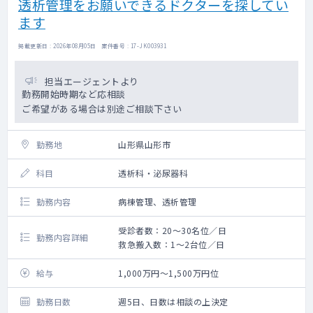
透析管理をお願いできるドクターを探してい
ます
掲載更新日 : 2026年08月05日 案件番号 : 17-JK003931
担当エージェントより
勤務開始時期など応相談
ご希望がある場合は別途ご相談下さい
勤務地
山形県山形市
科目
透析科・泌尿器科
勤務内容
病棟管理、透析管理
受診者数：20～30名位／日
勤務内容詳細
救急搬入数：1～2台位／日
給与
1,000万円～1,500万円位
勤務日数
週5日、日数は相談の上決定