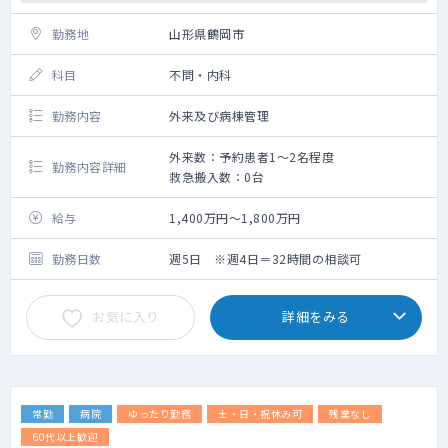
勤務地
山形県鶴岡市
科目
不問・内科
勤務内容
外来及び病棟管理
外来数：予約患者1～2名程度
勤務内容詳細
救急搬入数：0台
給与
1,400万円～1,800万円
勤務日数
週5日 ※週4日＝32時間の相談可
お気に入り
詳細をみる
常勤
病院
ゆったり勤務
土・日・祝休み可
残業なし
60代以上歓迎