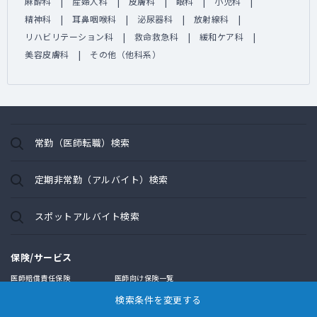
麻酔科
産婦人科
皮膚科
眼科
小児科
精神科
耳鼻咽喉科
泌尿器科
放射線科
リハビリテーション科
救命救急科
緩和ケア科
美容皮膚科
その他（他科系）
常勤（医師転職）検索
定期非常勤（アルバイト）検索
スポットアルバイト検索
保険/サービス
医師賠償責任保険
医師向け保険一覧
開業・承継支援
民間医局書店
検索条件を変更する