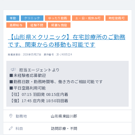
常勤
クリニック
ゆったり勤務
土・日・祝休み可
時短勤務可
高額給与
経験不問
綺麗な施設
【山形県×クリニック】在宅診療所のご勤務
です、関東からの移動も可能です
掲載更新日 : 2026年05月27日 案件番号 : 20-JK005224
担当エージェントより
■未経験者応募歓迎
■勤務日数・勤務時間等、働き方のご相談可能です
■平日空路利用可能
【往】07:15 羽田発 08:15庄内着
【復】17:45 庄内発 18:50羽田着
勤務地
山形県東田川郡
科目
訪問診療・不問