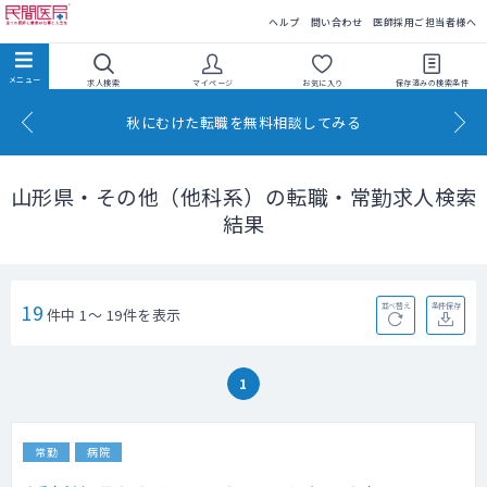
民間医局
ヘルプ
問い合わせ
医師採用ご担当者様へ
求人検索
マイページ
お気に入り
保存済みの
検索条件
秋にむけた転職を無料相談してみる
山形県・その他（他科系）の転職・常勤求人検索
結果
19
並べ替え
条件保存
件中 1～ 19件を表示
1
常勤
病院