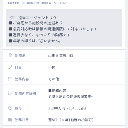
掲載更新日 : 2026年04月28日 案件番号 : 25-JI306674
担当エージェントより
■ご自宅から施設間の送迎あり
■急変対応時は隣接の関連病院にて対応いたします
■定員少なく、ゆったりの勤務です
■年齢の縛りはございません。
勤務地
山形県東田川郡
科目
不問
勤務内容
その他
■勤務内容
勤務内容詳細
老健入居者の健康管理業務
※関連施設に急性期病院をもっているため転
送などスムーズに行う事ができます。
給与
1,200万円～1,400万円
入所定員：80名
勤務日数
週5日（※4日勤務の相談可）
デイケア：40名