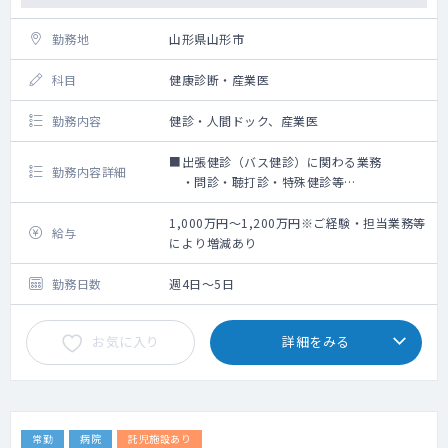
勤務地
山形県山形市
科目
健康診断・産業医
勤務内容
健診・人間ドック、産業医
■出張健診（バス健診）に関わる業務
勤務内容詳細
・問診・聴打診・特殊健診等
・1事業者あたり50～150名の事業所
・1日あたり2件～4件程度の事業所を回り
1,000万円～1,200万円※ご経験・担当業務等
給与
ます。
により増減あり
・出張健診先の範囲は山形県全域となりま
す。
勤務日数
週4日～5日
（一部、秋田県南部の出張あり）
お気に入り
詳細をみる
■年間勤務回数
・想定：170～180日の見込み
※12月～3月が閑散期となります。
■勤務シフトについて
常勤
病院
託児施設あり
勤務シフトは勤務当月の2か月前の月末に決定