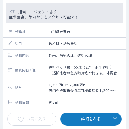
担当エージェントより
症例豊富、都内からもアクセス可能です
勤務地
山形県米沢市
科目
透析科・泌尿器科
勤務内容
外来、病棟管理、透析管理
透析ベッド数：55床（2クール4h透析）
勤務内容詳細
・透析患者の急変時対応や終了後、体調管理
をお願いします
・慢性期、維持期の透析管理を行っています
1,200万円～2,000万円
給与
・4h透析2クール（55床）
医師免許取得後 5年目標準年俸 1,200～
月、水、金は夜間透析も行います
1,400万円
・シャント作成、トラブル対応は隣の米沢市
医師免許取得後 10年目標準年俸 1,500～
勤務日数
週5日
立病院へ搬送となります
1,900万円
・穿刺：看護師対応
お気に入り
詳細をみる