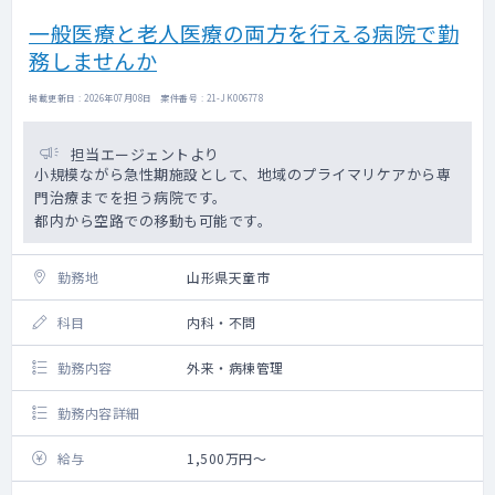
致します。
一般医療と老人医療の両方を行える病院で勤
まず医師から希望するシフト（勤務日程）を2
務しませんか
か月前の月初頃にご提示いただき、その希望
日を
掲載更新日 : 2026年07月08日 案件番号 : 21-JK006778
依頼元の方で調整してシフトを組みこむ流れ
となります。尚、ご希望頂いた日程について
は調整が
担当エージェントより
できない日程が発生する事もございますの
小規模ながら急性期施設として、地域のプライマリケアから専
で、予めご了承ください。
門治療までを担う病院です。
都内から空路での移動も可能です。
■産業医業務について
出張健診を行っている事業者からの嘱託産業
勤務地
山形県天童市
医を請け負う形となります。
担当件数に関してはご面談にて相談となりま
科目
内科・不問
す。
勤務内容
外来・病棟管理
※指導体制
常勤の医師で産業医を行っている先生がおり
勤務内容詳細
ますので
未経験からの産業医活動が可能です。
給与
1,500万円～
■注意事項