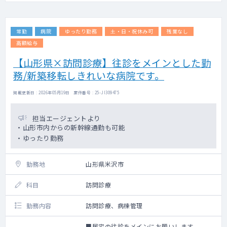
常勤
病院
ゆったり勤務
土・日・祝休み可
残業なし
高額給与
【山形県×訪問診療】往診をメインとした勤
務/新築移転しきれいな病院です。
掲載更新日 : 2026年05月19日 案件番号 : 25-JI309475
担当エージェントより
・山形市内からの新幹線通勤も可能
・ゆったり勤務
勤務地
山形県米沢市
科目
訪問診療
勤務内容
訪問診療、病棟管理
■居宅の往診をメインにお願いします。