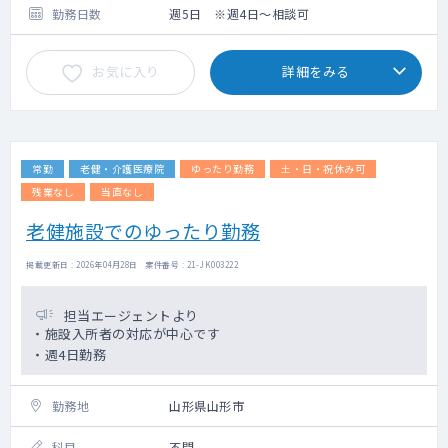
人工透析を受けている方。（透析管理は腎臓
勤務日数
週5日 ※週4日～相談可
内科医師が担当）
終末期を迎えている方。
お気に入り
詳細をみる
常勤
老健・介護医療院
ゆったり勤務
土・日・祝休み可
残業なし
当直なし
老健施設でのゆったり勤務
掲載更新日 : 2026年04月28日 案件番号 : 21-JK003222
担当エージェントより
・施設入所者の対応が中心です
・週4日勤務
勤務地
山形県山形市
科目
不問