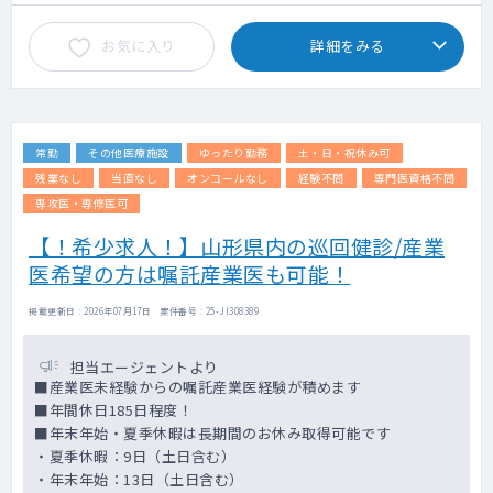
お気に入り
詳細をみる
常勤
その他医療施設
ゆったり勤務
土・日・祝休み可
残業なし
当直なし
オンコールなし
経験不問
専門医資格不問
専攻医・専修医可
【！希少求人！】山形県内の巡回健診/産業
医希望の方は嘱託産業医も可能！
掲載更新日 : 2026年07月17日 案件番号 : 25-JI308389
担当エージェントより
■産業医未経験からの嘱託産業医経験が積めます
■年間休日185日程度！
■年末年始・夏季休暇は長期間のお休み取得可能です
・夏季休暇：9日（土日含む）
・年末年始：13日（土日含む）