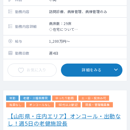
勤務内容
訪問診療、病棟管理、病棟管理のみ
病床数：29床
勤務内容詳細
◇在宅について
居宅、サ高住「はたごまち」、依頼を受け
ている特養老人ホームの
給与
1,200万円～
回診をお願いします。
◇週5日のうち在宅3.5日、老健木の実・特養
勤務日数
週4日
1.5日の割合となります
お気に入り
詳細をみる
・現在の施設長が75歳にてこの秋を目途に交
代を検討しておりました、
次の施設長に就任いただきます。
・手始めに4月から非常勤の女性医師が入職予
常勤
老健・介護医療院
ゆったり勤務
土・日・祝休み可
定、上記、在宅を手伝っていただくため
山口先生の在宅負担は軽減されます。
当直なし
オンコールなし
60代以上歓迎
院長・管理職募集
【山形県・庄内エリア】オンコール・出動な
し！週5日の老健施設長