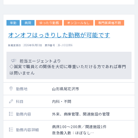
→患者層 ：外来透析・入院透析
→クール数 ：2クール制
→月水金：2クール、火木土：
常勤
病院
ゆったり勤務
オンコールなし
専門医資格不問
1クール
→時間帯：最終クール終了時
オンオフはっきりした勤務が可能です
間：17時
→穿刺 ：基本看護師・技師が対応（場
掲載更新日 : 2026年06月03日 案件番号 : 26-JI311956
合により医師が対応）
→シャント ：造設（今はなし）トラブル初
担当エージェントより
期対応あり
◇誠実で職員との関係を大切に尊重いただける方であれば専門
→土祝対応 ：土曜日：常勤医師が対応 ※
は問いません
お休みは応相談
祝日 ：常勤医師が対応 ※
長期休暇時はご相談
勤務地
山形県尾花沢市
【夜間帯】
科目
内科・不問
＜当直対応＞
→勤務回数：1～2回／月
勤務内容
外来、病棟管理、関連施設の管理
→救急件数：救急車：0～2件程度、ウォーク
イン：2件程度
病床100～200床／関連施設1件
→主な疾患：重症患者の来院は
勤務内容詳細
救急搬入数：ほぼなし
なし