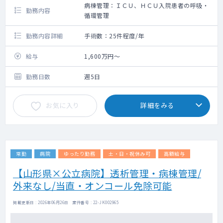
病棟管理：ＩＣＵ、ＨＣＵ入院患者の呼吸・
勤務内容
循環管理
勤務内容詳細
手術数：25件程度/年
給与
1,600万円～
勤務日数
週5日
お気に入り
詳細をみる
常勤
病院
ゆったり勤務
土・日・祝休み可
高額給与
【山形県×公立病院】透析管理・病棟管理/
外来なし/当直・オンコール免除可能
掲載更新日 : 2026年06月26日 案件番号 : 22-JK002965