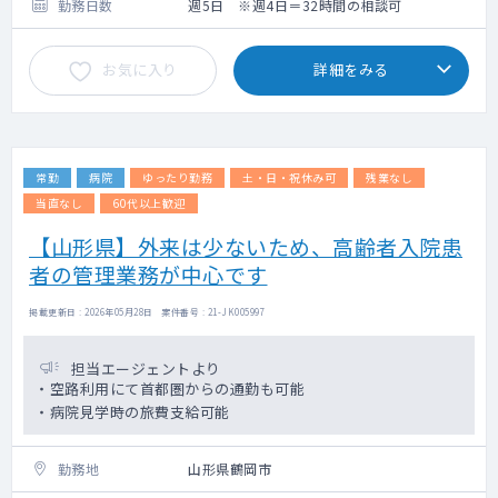
勤務日数
週5日 ※週4日＝32時間の相談可
お気に入り
詳細をみる
常勤
病院
ゆったり勤務
土・日・祝休み可
残業なし
当直なし
60代以上歓迎
【山形県】外来は少ないため、高齢者入院患
者の管理業務が中心です
掲載更新日 : 2026年05月28日 案件番号 : 21-JK005997
担当エージェントより
・空路利用にて首都圏からの通勤も可能
・病院見学時の旅費支給可能
勤務地
山形県鶴岡市