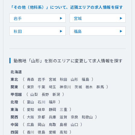
「その他（他科系）」について、近隣エリアの求人情報を探す
岩手
宮城
秋田
福島
勤務地「山形」を別のエリアに変更して求人情報を探す
北海道
（
）
東北
青森
岩手
宮城
秋田
山形
福島
（
）
関東
東京
千葉
埼玉
神奈川
茨城
栃木
群馬
（
）
甲信越
山梨
長野
新潟
（
）
北陸
富山
石川
福井
（
）
東海
愛知
岐阜
静岡
三重
（
）
関西
大阪
京都
兵庫
滋賀
奈良
和歌山
（
）
中国
広島
岡山
鳥取
島根
山口
（
）
四国
香川
徳島
愛媛
高知