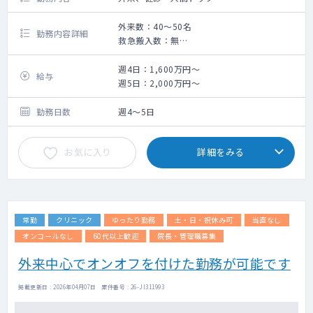
外来数：40～50名
勤務内容詳細
救急搬入数：無
手術数：無
・主に外来業務、住民健診、同法人内の施設
週4日：1,600万円～
給与
への往診、院長業務
週5日：2,000万円～
・電子カルテあり（BML）
勤務日数
週4～5日
超音波検査（健康診断）は有り。
地域性を考え、将来的にオンライン診療の実
お気に入り
詳細をみる
施を見込んでいます。
将来的に訪問診療・医療ＭａａＳの実施を見
込んでいます。
常勤
クリニック
ゆったり勤務
土・日・祝休み可
当直なし
オンコールなし
60代以上歓迎
院長・管理職募集
外来中心でオンオフを付けた勤務が可能です
掲載更新日 : 2026年04月07日 案件番号 : 26-JI311993