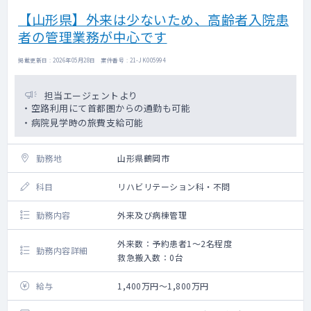
【山形県】外来は少ないため、高齢者入院患
者の管理業務が中心です
掲載更新日 : 2026年05月28日 案件番号 : 21-JK005994
担当エージェントより
・空路利用にて首都圏からの通勤も可能
・病院見学時の旅費支給可能
勤務地
山形県鶴岡市
科目
リハビリテーション科・不問
勤務内容
外来及び病棟管理
外来数：予約患者1～2名程度
勤務内容詳細
救急搬入数：0台
給与
1,400万円～1,800万円