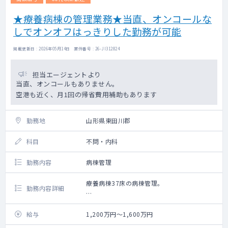
★療養病棟の管理業務★当直、オンコールな
しでオンオフはっきりした勤務が可能
掲載更新日 : 2026年05月14日 案件番号 : 26-JI312824
担当エージェントより
当直、オンコールもありません。
空港も近く、月1回の帰省費用補助もあります
勤務地
山形県東田川郡
科目
不問・内科
勤務内容
病棟管理
療養病棟37床の病棟管理。
勤務内容詳細
■主な疾患
一般病棟での治療を終えた方。
給与
1,200万円～1,600万円
施設入所を待たれている方。