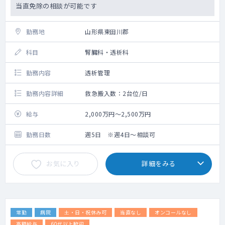
当直免除の相談が可能です
勤務地
山形県東田川郡
科目
腎臓科・透析科
勤務内容
透析管理
勤務内容詳細
救急搬入数：2台位/日
給与
2,000万円～2,500万円
勤務日数
週5日 ※週4日～相談可
お気に入り
詳細をみる
常勤
病院
土・日・祝休み可
当直なし
オンコールなし
高額給与
60代以上歓迎