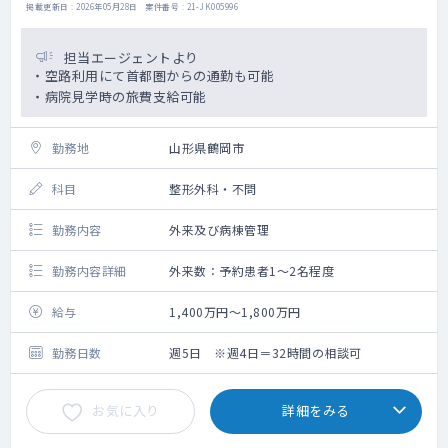
掲載更新日 : 2026年05月28日 案件番号 : 21-JK005996
担当エージェントより
・空路利用にて首都圏からの通勤も可能
・病院見学時の旅費支給可能
勤務地
山形県鶴岡市
科目
整形外科・不問
勤務内容
外来及び病棟管理
勤務内容詳細
外来数：予約患者1～2名程度
給与
1,400万円～1,800万円
勤務日数
週5日 ※週4日＝32時間の相談可
お気に入り
詳細をみる