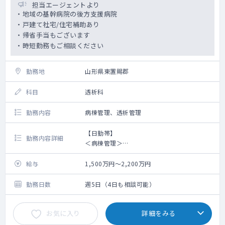
担当エージェントより
・地域の基幹病院の後方支援病院
・戸建て社宅/住宅補助あり
・帰省手当もございます
・時短勤務もご相談ください
勤務地
山形県東置賜郡
科目
透析科
勤務内容
病棟管理、透析管理
【日勤帯】
勤務内容詳細
＜病棟管理＞
→担当病床：一般病棟、療養病棟
→患者数 ：20名程度
給与
1,500万円～2,200万円
→対応疾患：慢性疾患、生活習慣病疾患など
→夜間看取り：当直医が対応
勤務日数
週5日（4日も相談可能）
＜透析管理＞
お気に入り
詳細をみる
→担当コマ数：応相談
→透析ベッド：19床