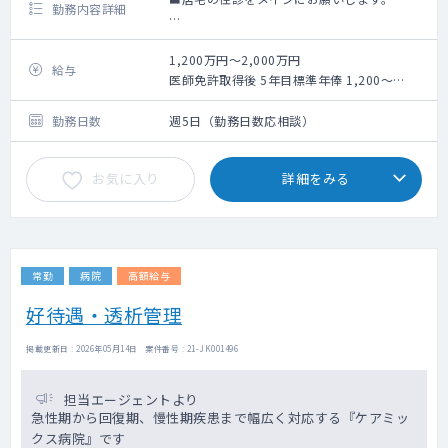
勤務内容詳細
＜訪問診療＞
訪問件数：8～10件/日を想定
1,200万円～2,000万円
給与
対象疾患：高齢者の生活習慣病を含む慢性期
医師免許取得後 5年目標準年俸 1,200～
疾患が主です。
1,400万円
オンコール：主治医制で担当いただくことを
医師免許取得後 10年目標準年俸 1,500～
勤務日数
週5日（勤務日数応相談）
検討しています。
1,900万円
お看取りの対応がメインです。
お気に入り
詳細をみる
＜病棟管理＞
担当病棟数：10名位を想定
夜間の急変事は基本当直医が対応します。
常勤
病院
高額給与
好待遇・透析管理
掲載更新日 : 2026年05月14日 案件番号 : 21-JK001496
担当エージェントより
急性期から回復期、慢性期疾患まで幅広く対応する『ケアミッ
クス病院』です