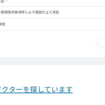
／日
0万円※医師免許取得年により相談の上で決定
マ、1コマ20名程度を担当
決定
担当）
定。
コマ程度
ォークインで2-3件程度）
ドクターを探しています