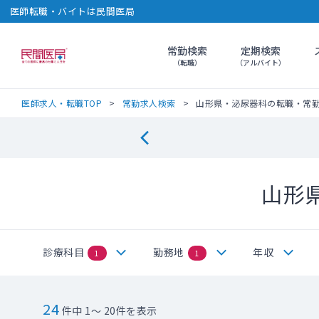
医師転職・バイトは民間医局
常勤検索
定期検索
民間医局
（転職）
（アルバイト）
医師求人・転職TOP
常勤求人検索
山形県・泌尿器科の転職・常
山形
診療科目
勤務地
年収
1
1
24
件中 1～ 20件を表示