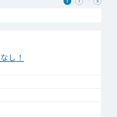
1
2
閥なし！