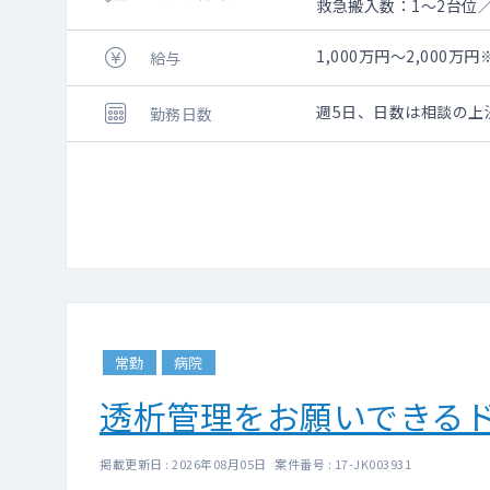
救急搬入数：1～2台位
＜日勤＞
■外来診察
1,000万円～2,00
給与
泌尿器外来として週4コ
■病棟管理
週5日、日数は相談の上
勤務日数
主治医制（20名程度を
■手術
担当数は相談の上で決
（現在、月20件程度）
■夕診（免除可能）
17:00～19:00にて週3
＜当直＞
・病棟管理
常勤
病院
・救急対応（救急車/ウ
透析管理をお願いできる
掲載更新日 : 2026年08月05日 案件番号 : 17-JK003931