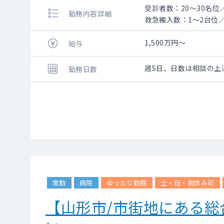
受診者数：20～30名位
勤務内容詳細
救急搬入数：1～2台位
1,500万円～
給与
週5日、日数は相談の上
勤務日数
常勤
病院
ゆったり勤務
土・日・祝休み可
【山形市/市街地にある総