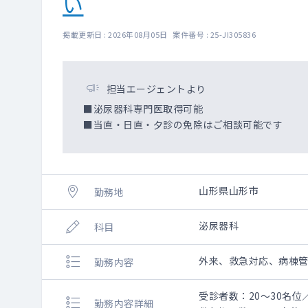
い
掲載更新日 : 2026年08月05日 案件番号 : 25-JI305836
担当エージェントより
■泌尿器科専門医取得可能
■当直・日直・夕診の免除はご相談可能です
山形県山形市
勤務地
泌尿器科
科目
外来、救急対応、病棟管
勤務内容
受診者数：20～30名位
勤務内容詳細