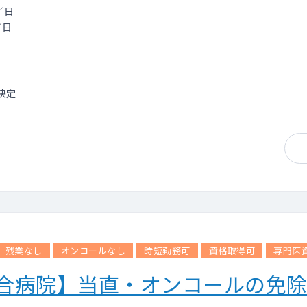
／日
／日
決定
残業なし
オンコールなし
時短勤務可
資格取得可
専門医
合病院】当直・オンコールの免除