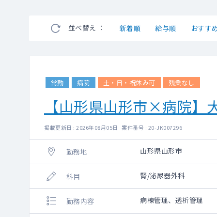
並べ替え ：
新着順
給与順
おすす
常勤
病院
土・日・祝休み可
残業なし
【山形県山形市×病院】
掲載更新日 : 2026年08月05日 案件番号 : 20-JK007296
山形県山形市
勤務地
腎/泌尿器外科
科目
病棟管理、透析管理
勤務内容