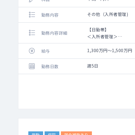
その他（入所者管理)
勤務内容
【日勤帯】
勤務内容詳細
＜入所者管理＞
→勤務内容：入所者及
書類作成、健康相談、
1,300万円～1,50
給与
→ベッド数：90床
→看取り ：4～5件程
週5日
勤務日数
【夜間・休日帯】
＜オンコール＞
→出動頻度：原則なし
→電話件数：週1～2件
常勤
病院
学会補助あり