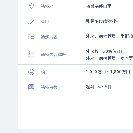
福島県郡山市
勤務地
乳腺/内分泌外科
科目
外来、病棟管理、手術/
勤務内容
外来数：30名位/日
勤務内容詳細
外来・病棟管理・オペ
乳腺外科領域のみご対
1,000万円～1,800万円
給与
◇病棟担当数：応相
外来コマ数：応相談
週4日～5.5日
勤務日数
◇常勤133名／非常勤複
外来1758名／月、入院
年間救急搬送数：13,9