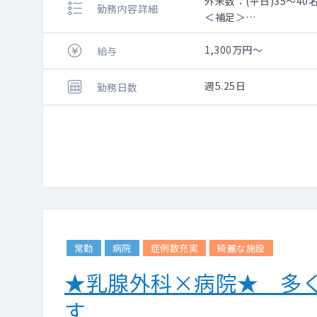
外来数：(平日)35～40名
勤務内容詳細
＜補足＞
外来：週2.5コマ
病棟管理：主治医制(一
1,300万円～
給与
手術・治療：子宮筋腫
※研究日はありません
週5.25日
勤務日数
＜インセンティブ＞
学会での発表、講演会
綜合的に加味し、年に1
年収とは別に最大で70
常勤
病院
症例数充実
綺麗な施設
★乳腺外科×病院★ 多
す