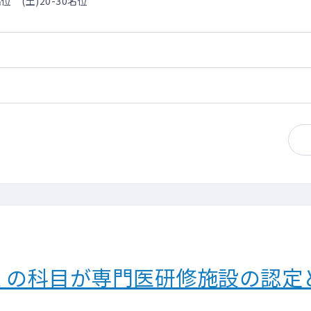
位 (土)20-30名位
部チーム制あり)
・円錐切除術・リンパ節郭清術など
が外来対応がない時間帯は先生の都合でお過ごしいただけます
出席、外来数、病棟管理者数、紹介数などを
回報酬査定がございます。
0万の支給あり
くの科目が専門医研修施設の認定