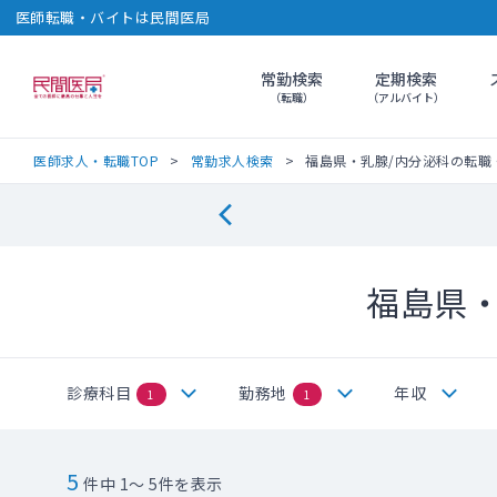
医師転職・バイトは民間医局
常勤検索
定期検索
民間医局
（転職）
（アルバイト）
医師求人・転職TOP
常勤求人検索
福島県・乳腺/内分泌科の転職
福島県
診療科目
勤務地
年収
1
1
5
件中 1～ 5件を表示