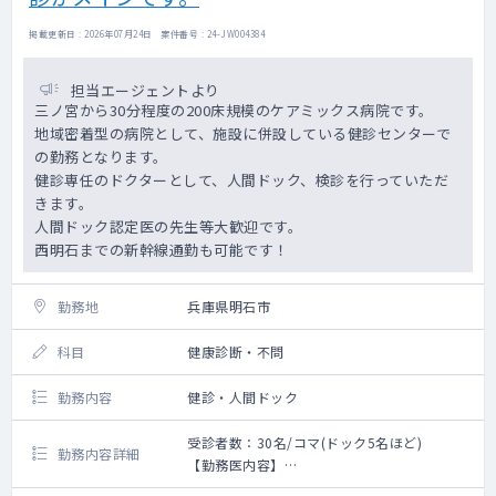
掲載更新日 : 2026年07月24日 案件番号 : 24-JW004384
担当エージェントより
三ノ宮から30分程度の200床規模のケアミックス病院です。
地域密着型の病院として、施設に併設している健診センターで
の勤務となります。
健診専任のドクターとして、人間ドック、検診を行っていただ
きます。
人間ドック認定医の先生等大歓迎です。
西明石までの新幹線通勤も可能です！
勤務地
兵庫県明石市
科目
健康診断・不問
勤務内容
健診・人間ドック
受診者数：30名/コマ(ドック5名ほど)
勤務内容詳細
【勤務医内容】
健診専任のドクターとして、来られた方の人