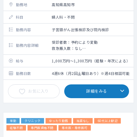
勤務地
高知県高知市
科目
婦人科・不問
勤務内容
子宮頸がん出張検診及び院内検診
受診者数：予約により変動
勤務内容詳細
救急搬入数：なし
手術数：なし
給与
1,000万円～1,300万円（経験・年次による）
勤務日数
4週6休（月2回土曜日あり）※週4日相談可能
お気に入り
詳細をみる
常勤
クリニック
ゆったり勤務
当直なし
60代以上歓迎
経験不問
専門医資格不問
専攻医・専修医可