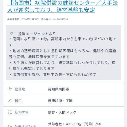
【南国市】病院併設の健診センター／大手法
人が運営しており、経営基盤も安定
掲載更新日 : 2026年07月30日 案件番号 : 24-JW002549
担当エージェントより
・南国ICより車で10分。高知市内からも車で20分ほどの立地で
す
・地域の基幹病院として急性期医療はもちろん、健診や介護施
設も完備。地域医療を支えています
・大手法人が運営しており、経営基盤もしっかりしており、福
利厚生も充実しております
・院内保育もあり、育児中の先生方にもお勧めです
勤務地
高知県南国市
科目
健康診断・不問
勤務内容
健診・人間ドック
受診者数：40～50名（問診）/AM
勤務内容詳細