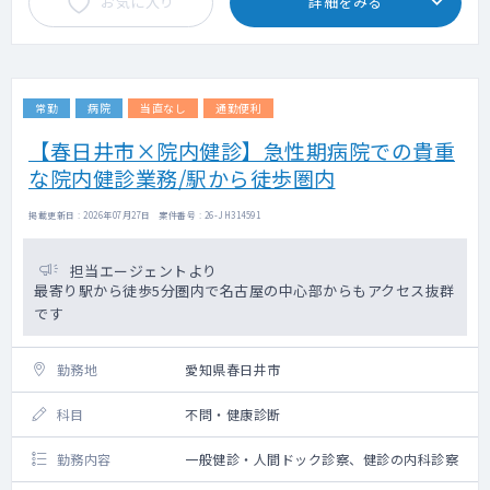
お気に入り
詳細をみる
電子カルテ（メーカー：CSI-ミライズ）
健診システム（タック）
常勤
病院
当直なし
通勤便利
【春日井市×院内健診】急性期病院での貴重
な院内健診業務/駅から徒歩圏内
掲載更新日 : 2026年07月27日 案件番号 : 26-JH314591
担当エージェントより
最寄り駅から徒歩5分圏内で名古屋の中心部からもアクセス抜群
です
勤務地
愛知県春日井市
科目
不問・健康診断
勤務内容
一般健診・人間ドック診察、健診の内科診察