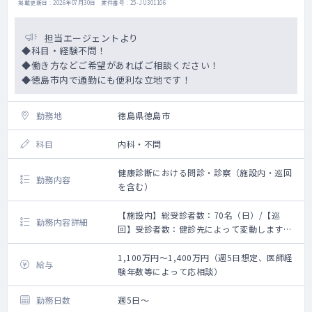
掲載更新日 : 2026年07月30日 案件番号 : 25-JU301106
担当エージェントより
◆科目・経験不問！
◆働き方などご希望があればご相談ください！
◆徳島市内で通勤にも便利な立地です！
勤務地
徳島県徳島市
科目
内科・不問
健康診断における問診・診察（施設内・巡回
勤務内容
を含む）
【施設内】総受診者数：70名（日）/【巡
勤務内容詳細
回】受診者数：健診先によって変動します
【施設健診】
施設内の健康診断・人間ドックの診察をお願
1,100万円～1,400万円（週5日想定、医師経
給与
いします。
験年数等によって応相談）
【巡回健診】
勤務日数
週5日～