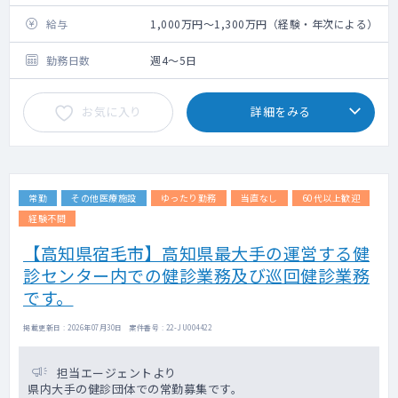
手術数：なし
給与
1,000万円～1,300万円（経験・年次による）
勤務日数
週4～5日
お気に入り
詳細をみる
常勤
その他医療施設
ゆったり勤務
当直なし
60代以上歓迎
経験不問
【高知県宿毛市】高知県最大手の運営する健
診センター内での健診業務及び巡回健診業務
です。
掲載更新日 : 2026年07月30日 案件番号 : 22-JU004422
担当エージェントより
県内大手の健診団体での常勤募集です。