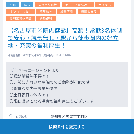
常勤
病院
ゆったり勤務
土・日・祝休み可
当直なし
※稀に出張健診をお願いする場合もございま
す。
オンコールなし
高額給与
経験不問
綺麗な施設
専門医資格不問
通勤便利
電子カルテ/オーダーリング有（メーカー：ソ
【名古屋市×院内健診】高額！常勤3名体制
フトウェアサービス SSI） ・ PACS有（メ
ーカー：富士フイルム）
で安心・読影無し・駅から徒歩圏内の好立
地・充実の福利厚生！
掲載更新日 : 2026年07月06日 案件番号 : 26-JH312807
担当エージェントより
〇読影業務は不要です
〇非常にきれいな病院でのご勤務が可能です
〇貴重な院内健診業務です
〇土日祝日お休みです
〇常勤扱いとなる場合の福利厚生もございます
勤務地
愛知県名古屋市中村区
検索条件を変更する
科目
不問