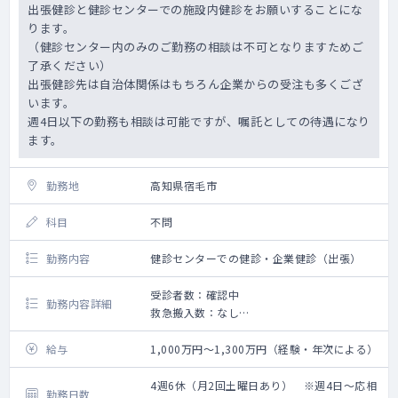
出張健診と健診センターでの施設内健診をお願いすることにな
ります。
（健診センター内のみのご勤務の相談は不可となりますためご
了承ください）
出張健診先は自治体関係はもちろん企業からの受注も多くござ
います。
週4日以下の勤務も相談は可能ですが、嘱託としての待遇になり
ます。
勤務地
高知県宿毛市
科目
不問
勤務内容
健診センターでの健診・企業健診（出張）
受診者数：確認中
勤務内容詳細
救急搬入数：なし
手術数：なし
給与
1,000万円～1,300万円（経験・年次による）
4週6休（月2回土曜日あり） ※週4日～応相
勤務日数