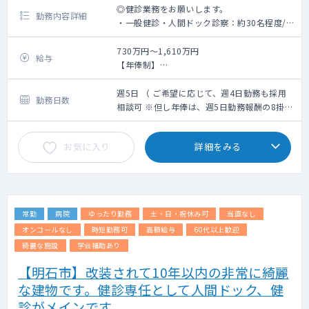
◎健診業務をお願いします。
勤務内容詳細
・一般健診・人間ドック診察：約30名程度/
コマ
・健診の内科診察
730万円～1,610万円
給与
【年俸制】
※業務内容に婦人科健診及び、読影は含まれ
週5日勤務：730～1,610万(ご経験6年～30年
ません
の場合)
週5日 （ ご希望に応じて、週4日勤務も採用
勤務日数
※業務内容に、乳房触診は含まれておりませ
＜モデル給与＞
相談可 ※但し年俸は、週5日勤務報酬の8掛計
ん。
※ご経験6年目の場合730万円、ご経験10年目
算となります ）
の場合1,040万円、ご経験20年目の場合
お気に入り
詳細をみる
・電子カルテ有（メーカー：ソフトウエアサ
1,330万円、ご経験30年目の場合1,610万円
ービス）
※但し、スキル等に応じてこの限りではない
・オーダーリング有（メーカー：ソフトウエ
※上記年俸幅は、採用面談での人物評価、業
アサービス）
務内容詳細、個々スキルに応じて最終決定さ
・PACS有（メーカー：富士医療ソリューショ
せていただきます。
常勤
病院
ゆったり勤務
土・日・祝休み可
当直なし
ンズ）
オンコールなし
時短勤務可
高額給与
60代以上歓迎
綺麗な施設
学会補助あり
【明石市】改装されて10年以内の非常に綺麗
な建物です。健診専任として人間ドック、健
診がメインです。