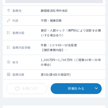
勤務地
静岡県浜松市中央区
科目
不問・健康診断
健診・人間ドック（専門科により読影をお願
勤務内容
いする場合あり）
件数：1コマ40～50名程度
勤務内容詳細
【健診業務内容】
午前：定期健診及び人間ドックなど、健診利
用者の診察(問診・聴診) 、人間ドックの説明
1,300万円～1,700万円（ご経験10年～30年
給与
・企業及び住民の健診利用者の診察(問診・聴
の場合）
診・結果説明)、人間ドック(30～40名程度/
日)、
勤務日数
週5日(週4日の相談可)
協会健保生活習慣病予防健診、定期健診、入
社健診、特定健診、特定保健指導への誘導、
お気に入り
詳細をみる
各検査前診察など。
【画像診断】各医師の専門性により、読影(胸
部レントゲン、胃透視)をお願いする場合有。