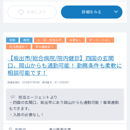
・受付終了時間から30分後くらいまでをご勤
務時間としております
お気に入り
詳細をみる
・健診先：徳島県内
・受診者；協会けんぽ加入者の被扶養者の方
が主となります
・依頼元の常勤医師、または健診担当職員が
常勤
病院
土・日・祝休み可
当直なし
オンコールなし
はじめに説明を行った後、診察をお願いする
形になります。
託児施設あり
学会補助あり
・心電図やレントゲンなどの撮影がある場合
【坂出市/総合病院/院内健診】四国の玄関
も、後日、施設で二次読影を行いますので、
口、岡山からも通勤可能！ 勤務条件も柔軟に
巡回先では読影を行っていただかなくて問題
ございません。
相談可能です！
・白衣・聴診器は依頼元でもご用意可能です
掲載更新日 : 2026年07月30日 案件番号 : 20-JU006907
担当エージェントより
・四国の玄関口、坂出市にあり岡山からも通勤可能！電車通勤
もできます。
・入局の必要なし！
勤務地
香川県坂出市