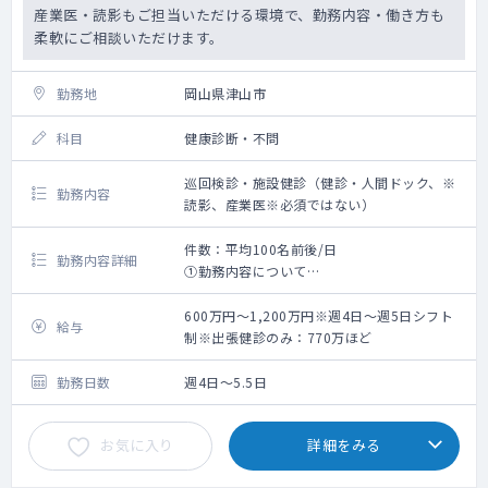
産業医・読影もご担当いただける環境で、勤務内容・働き方も
柔軟にご相談いただけます。
勤務地
岡山県津山市
科目
健康診断・不問
巡回検診・施設健診（健診・人間ドック、※
勤務内容
読影、産業医※必須ではない）
件数：平均100名前後/日
勤務内容詳細
①勤務内容について
・一週間の勤務例 ： 健診3～4日、読影判
定1日など。
600万円～1,200万円※週4日～週5日シフト
給与
・健診は巡回健診が中心ですが、施設健診
制※出張健診のみ：770万ほど
を担当していただくこともあります。
・読影・産業医は必須ではありません。ご
勤務日数
週4日～5.5日
希望に応じます。
・読影はダブルチェック体制があります。
お気に入り
詳細をみる
②巡回健診について