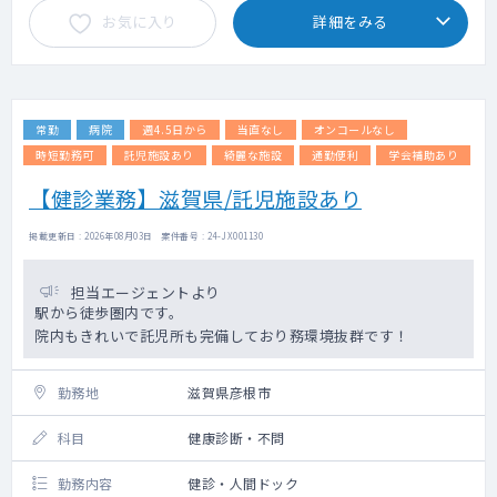
お気に入り
詳細をみる
常勤
病院
週4.5日から
当直なし
オンコールなし
時短勤務可
託児施設あり
綺麗な施設
通勤便利
学会補助あり
【健診業務】滋賀県/託児施設あり
掲載更新日 : 2026年08月03日 案件番号 : 24-JX001130
担当エージェントより
駅から徒歩圏内です。
院内もきれいで託児所も完備しており務環境抜群です！
勤務地
滋賀県彦根市
科目
健康診断・不問
勤務内容
健診・人間ドック