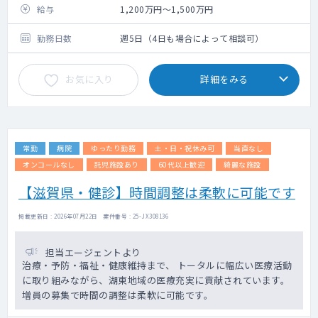
間ドック、検診を行っていただきます。
給与
1,200万円～1,500万円
内科診察～結果の所見作成～内視鏡検査まで
幅広くお願いいたします。(内視鏡はなしでも
勤務日数
週5日（4日も場合によって相談可）
可能)
※要：心電図読影
お気に入り
詳細をみる
※放射線科医師の読影バックアップあり
常勤
病院
ゆったり勤務
土・日・祝休み可
当直なし
オンコールなし
託児施設あり
60代以上歓迎
綺麗な施設
【滋賀県・健診】時間調整は柔軟に可能です
掲載更新日 : 2026年07月22日 案件番号 : 25-JX308136
担当エージェントより
治療・予防・福祉・健康維持まで、 トータルに幅広い医療活動
に取り組みながら、湖東地域の医療充実に貢献されています。
増員の募集で時間の調整は柔軟に可能です。