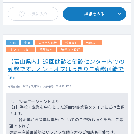
お気に入り
詳細をみる
常勤
企業
ゆったり勤務
残業なし
当直なし
オンコールなし
高額給与
60代以上歓迎
【富山県内】巡回健診と健診センター内での
勤務です。オン・オフはっきりご勤務可能で
す。
掲載更新日 : 2026年07月09日 案件番号 : 26-JJ314203
担当エージェントより
【1】学校・企業を中心とした巡回健診業務をメインにご担当頂
きます。
各企業から産業医業務についてのご依頼も頂くため、ご希
望であれば
健診＋産業医業務というような働き方のご相談も可能です。