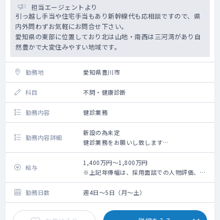
担当エージェントより
引っ越し手当や住宅手当もあり新幹線代も応相談ですので、県
内外問わずお気軽にお問合せ下さい。
愛知県の東部に位置しており北は山地・南西は三河湾があり自
然豊かで大変住みやすい地域です。
勤務地
愛知県豊川市
科目
不問・健康診断
勤務内容
健診業務
新設の為未定
勤務内容詳細
健診業務をお願いし致します
1：受診者の診察（火・金曜日午後健診有、
15：00～16：30）
1,400万円～1,800万円
給与
2：問診、聴打診
※上記年俸幅は、採用面談での人物評価、業
3：健診判定
務内容詳細、個々スキルに応じて最終決定さ
4：検査結果説明
せていただきます。
勤務日数
週4日～5日（月～土）
5：健診スタッフとの連携
6：健診事業運営・品質向上への参画