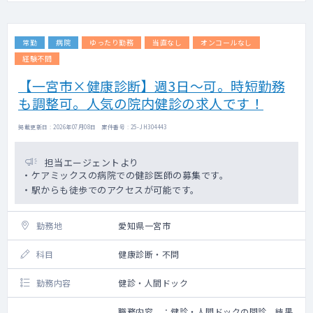
常勤
病院
ゆったり勤務
当直なし
オンコールなし
経験不問
【一宮市×健康診断】週3日～可。時短勤務
も調整可。人気の院内健診の求人です！
掲載更新日 : 2026年07月08日 案件番号 : 25-JH304443
担当エージェントより
・ケアミックスの病院での健診医師の募集です。
・駅からも徒歩でのアクセスが可能です。
勤務地
愛知県一宮市
科目
健康診断・不問
勤務内容
健診・人間ドック
職務内容 ：健診・人間ドックの問診、結果