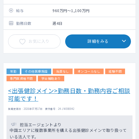
・出張健診業務：巡回で1日1～3件をご担当
いただきます。
給与
960万円～1,100万円
1日あたり、150～200名で
す。
勤務日数
週4日
※稀に土曜日のご勤務が入ることがございま
お気に入り
詳細をみる
す
常勤
その他医療施設
当直なし
オンコールなし
経験不問
専門医資格不問
学会補助あり
<出張健診メイン>勤務日数・勤務内容ご相談
可能です！
掲載更新日 : 2026年07月17日 案件番号 : 24-JW300042
担当エージェントより
中国エリアに複数事業所を構える出張健診メインで取り扱って
いる法人です。