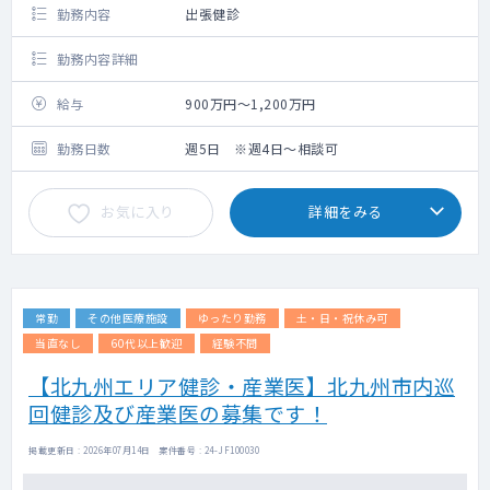
勤務内容
出張健診
勤務内容詳細
給与
900万円～1,200万円
勤務日数
週5日 ※週4日～相談可
お気に入り
詳細をみる
常勤
その他医療施設
ゆったり勤務
土・日・祝休み可
当直なし
60代以上歓迎
経験不問
【北九州エリア健診・産業医】北九州市内巡
回健診及び産業医の募集です！
掲載更新日 : 2026年07月14日 案件番号 : 24-JF100030