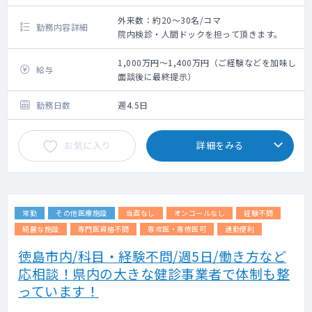
外来数：約20～30名/コマ
勤務内容詳細
院内検診・人間ドックを担って頂きます。
1,000万円～1,400万円（ご経験などを加味し
給与
面談後に最終提示）
勤務日数
週4.5日
お気に入り
詳細をみる
常勤
その他医療施設
当直なし
オンコールなし
経験不問
綺麗な施設
専門医資格不問
専攻医・専修医可
通勤便利
徳島市内/科目・経験不問/週5日/働き方など
応相談！県内の大きな健診事業者で体制も整
っています！