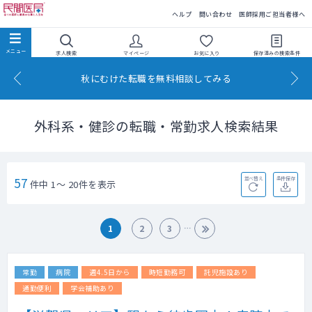
民間医局
ヘルプ
問い合わせ
医師採用ご担当者様へ
求人検索
マイページ
お気に入り
保存済みの
検索条件
秋にむけた転職を無料相談してみる
外科系・健診の転職・常勤求人検索結果
57
並べ替え
条件保存
件中 1～ 20件を表示
1
2
3
常勤
病院
週4.5日から
時短勤務可
託児施設あり
通勤便利
学会補助あり