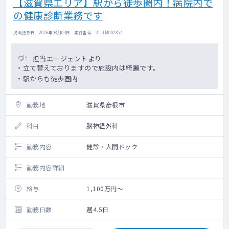
【滋賀県エリア】駅から徒歩圏内！病院内で
の健康診断業務です
掲載更新日 : 2026年08月03日 案件番号 : 21-JM002854
担当エージェントより
・立て替えておりますので施設内は綺麗です。
・駅からも徒歩圏内
勤務地
滋賀県彦根市
科目
脳神経外科
勤務内容
健診・人間ドック
勤務内容詳細
給与
1,100万円～
勤務日数
週4.5日