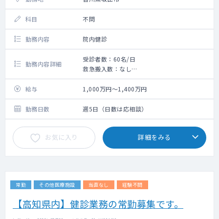
科目
不問
勤務内容
院内健診
受診者数：60名/日
勤務内容詳細
救急搬入数：なし
手術数：なし
総合病院の中にある健診センターでの勤務で
給与
1,000万円～1,400万円
す。
基本的に、2診体制にて健診・ドックの診察、
勤務日数
週5日（日数は応相談）
読影、結果説明等を行って頂きます。
お気に入り
詳細をみる
常勤
その他医療施設
当直なし
経験不問
【高知県内】健診業務の常勤募集です。