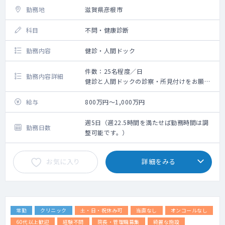
勤務地
滋賀県彦根市
科目
不問・健康診断
勤務内容
健診・人間ドック
件数：25名程度／日
勤務内容詳細
健診と人間ドックの診察・所見付けをお願い
いたします。
給与
800万円～1,000万円
週5日（週22.5時間を満たせば勤務時間は調
勤務日数
整可能です。）
お気に入り
詳細をみる
常勤
クリニック
土・日・祝休み可
当直なし
オンコールなし
60代以上歓迎
経験不問
院長・管理職募集
綺麗な施設