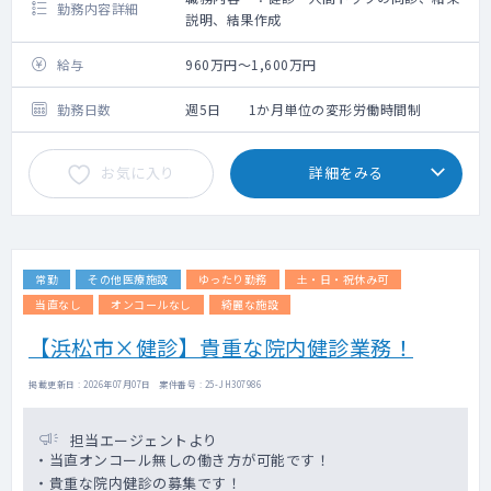
勤務内容詳細
説明、結果作成
給与
960万円～1,600万円
勤務日数
週5日 1か月単位の変形労働時間制
お気に入り
詳細をみる
常勤
その他医療施設
ゆったり勤務
土・日・祝休み可
当直なし
オンコールなし
綺麗な施設
【浜松市×健診】貴重な院内健診業務！
掲載更新日 : 2026年07月07日 案件番号 : 25-JH307986
担当エージェントより
・当直オンコール無しの働き方が可能です！
・貴重な院内健診の募集です！