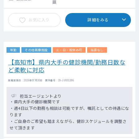
談
お気に入り
詳細をみる
常勤
その他医療施設
土・日・祝休み可
当直なし
【高知市】県内大手の健診機関/勤務日数な
ど柔軟に対応
掲載更新日 : 2026年07月30日 案件番号 : 19-JU001306
担当エージェントより
・県内大手の健診機関です
・週4日以下の勤務も相談は可能ですが、嘱託としての待遇にな
ります
・ご自身のご希望も踏まえながら、健診スケジュールを調整さ
せて頂きます