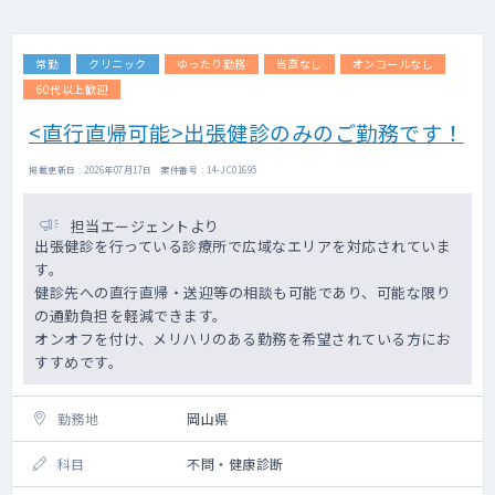
・勤務場所により、勤務時間が変更になり
ます。（変形労働制）
・主な巡回先や担当数等はお問合せくださ
常勤
クリニック
ゆったり勤務
当直なし
オンコールなし
い。
60代以上歓迎
<直行直帰可能>出張健診のみのご勤務です！
掲載更新日 : 2026年07月17日 案件番号 : 14-JC01695
担当エージェントより
出張健診を行っている診療所で広域なエリアを対応されていま
す。
健診先への直行直帰・送迎等の相談も可能であり、可能な限り
の通勤負担を軽減できます。
オンオフを付け、メリハリのある勤務を希望されている方にお
すすめです。
勤務地
岡山県
科目
不問・健康診断