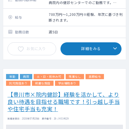
病院内の健診センターでのご勤務です。
健診・人間ドックにおける、問診・聴診が中
心となります。
700万円～1,200万円※経験、年次に基づき判
給与
断されます。
勤務日数
週5日
お気に入り
詳細をみる
常勤
病院
土・日・祝休み可
残業なし
高額給与
託児施設あり
綺麗な施設
学会補助あり
【豊川市×院内健診】経験を活かして、より
良い待遇を目指せる職場です！引っ越し手当
や住宅手当も充実！
掲載更新日 : 2026年07月28日 案件番号 : 26-JH314629