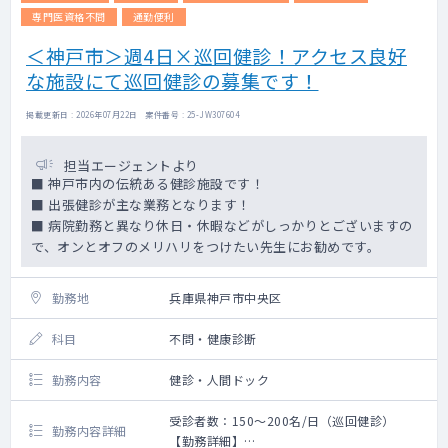
専門医資格不問
通勤便利
＜神戸市＞週4日×巡回健診！アクセス良好
な施設にて巡回健診の募集です！
掲載更新日 : 2026年07月22日 案件番号 : 25-JW307604
担当エージェントより
■ 神戸市内の伝統ある健診施設です！
■ 出張健診が主な業務となります！
■ 病院勤務と異なり休日・休暇などがしっかりとございますの
で、オンとオフのメリハリをつけたい先生にお勧めです。
勤務地
兵庫県神戸市中央区
科目
不問・健康診断
勤務内容
健診・人間ドック
受診者数：150～200名/日（巡回健診）
勤務内容詳細
【勤務詳細】