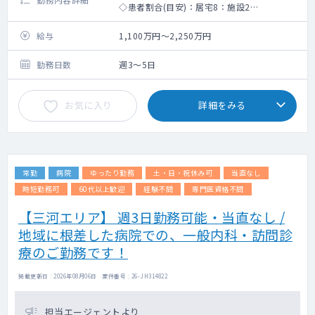
◇患者割合(目安)：居宅8：施設2
◇オンコール：免除相談可。ありの場合は別
途手当支給
給与
1,100万円～2,250万円
◇オンコール手当：（平日）5,000円/日
（土日祝日）10,000円/日
勤務日数
週3～5日
◇出動手当：（看取り以外）15,000円/件、
（看取り）25,000円/件
お気に入り
詳細をみる
◇診療体制：2～3名体制※運転をお願いする
ことはありません。
常勤
病院
ゆったり勤務
土・日・祝休み可
当直なし
時短勤務可
60代以上歓迎
経験不問
専門医資格不問
【三河エリア】 週3日勤務可能・当直なし /
地域に根差した病院での、一般内科・訪問診
療のご勤務です！
掲載更新日 : 2026年08月06日 案件番号 : 26-JH314822
担当エージェントより