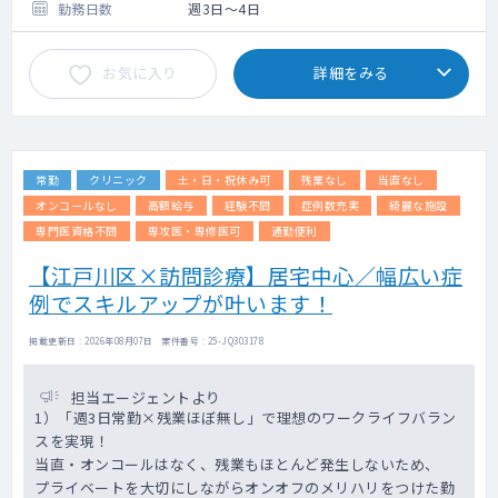
勤務日数
週3日～4日
お気に入り
詳細をみる
常勤
クリニック
土・日・祝休み可
残業なし
当直なし
オンコールなし
高額給与
経験不問
症例数充実
綺麗な施設
専門医資格不問
専攻医・専修医可
通勤便利
【江戸川区×訪問診療】居宅中心／幅広い症
例でスキルアップが叶います！
掲載更新日 : 2026年08月07日 案件番号 : 25-JQ303178
担当エージェントより
1）「週3日常勤×残業ほぼ無し」で理想のワークライフバラン
スを実現！
当直・オンコールはなく、残業もほとんど発生しないため、
プライベートを大切にしながらオンオフのメリハリをつけた勤