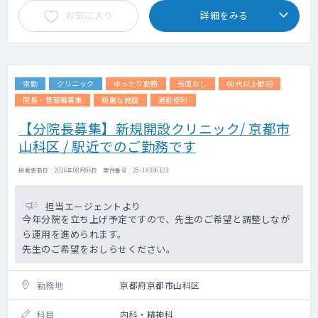
す。
お気に入り
詳細をみる
※各曜日の内訳についてはご希望を踏まえて
調整となります。
♦施設メインでの訪問診療となります。
♦訪問体制は、看護師と2名体制です。
常勤
クリニック
ゆったり勤務
当直なし
60代以上歓迎
【オンコールについて】
院長・管理職募集
綺麗な施設
通勤便利
シフト制で、先生方の希望に応じて調整して
【分院長募集】新規開設クリニック/ 京都市
おります。
山科区 / 駅近でのご勤務です
オンコール番の回数としては大体６回程度/月
（除外応相談可）
そのうち出動回数は数件/月程度です。※お看
掲載更新日 : 2026年08月06日 案件番号 : 25-JX306123
取りの場合は出動必須
※回数及び、除外のご相談については都度お
担当エージェントより
寄せ下さい。
今年分院を立ち上げ予定ですので、先生のご希望と調整しなが
ら運用を進められます。
【外来について】
先生のご希望をおしらせください。
初診、再診で枠は分けてはいませんが先生方
の方針に従って予約の受け方等柔軟に対応い
勤務地
ただけます。
京都府京都市山科区
※外来の患者数としては月に5～10名ほどと
少数です。
科目
内科・精神科