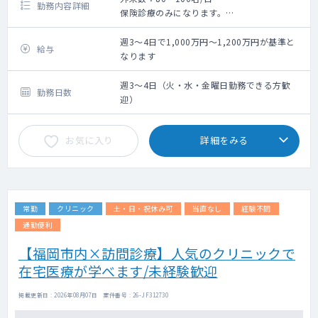
勤務内容詳細
保険診療のみになります。
※Web予約、当日予約のかたも診察いただき
ます。
週3～4日で1,000万円～1,200万円が基準と
給与
（30分6枠、初診は1人あたり10分での調整を
なります
行っております）
週3～4日（火・水・金曜日勤務できる方歓
勤務日数
迎）
お気に入り
詳細をみる
常勤
クリニック
土・日・祝休み可
当直なし
経験不問
通勤便利
【福岡市内×訪問診療】人気のクリニックで
在宅医療が学べます/未経験歓迎
掲載更新日 : 2026年08月07日 案件番号 : 26-JF312730