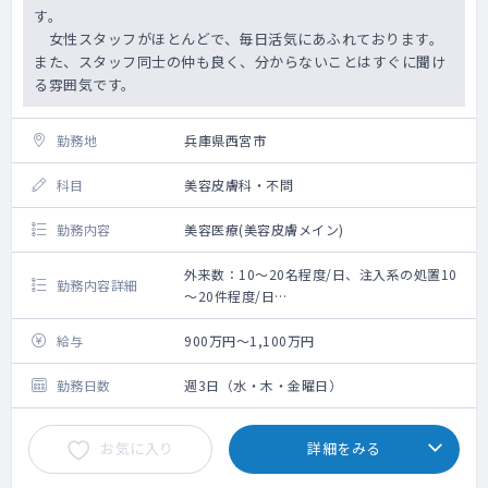
す。
女性スタッフがほとんどで、毎日活気にあふれております。
また、スタッフ同士の仲も良く、分からないことはすぐに聞け
る雰囲気です。
勤務地
兵庫県西宮市
科目
美容皮膚科・不問
勤務内容
美容医療(美容皮膚メイン)
外来数：10～20名程度/日、注入系の処置10
勤務内容詳細
～20件程度/日
《主な疾患》
美容皮膚（にきび、アンチエイジングな
給与
900万円～1,100万円
ど）、ヒアルロン酸・ボトックス注入、
ニキビ・アトピーなどの治療
勤務日数
週3日（水・木・金曜日）
ピアッシング、レーザー、皮膚腫瘍摘出
術、二重瞼・糸リフトなどの手術治療
お気に入り
詳細をみる
【設備】