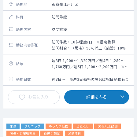
勤務地
東京都江戸川区
科目
訪問診療
勤務内容
訪問診療
訪問件数：10件程度/日 ※居宅換算
勤務内容詳細
訪問割合：（居宅）90％以上（施設）10％未
満
訪問体制：医師・看護師・ドライバーの3名体
週3日 1,000～1,320万円／週4日 1,280～
給与
制
1,760万円／週5日 1,800～2,200万円 ※キ
主治医制を採用しており、医師1名（週5日勤
ャリア・経験等による
務の場合）に約100名の患者様をご担当頂き
勤務日数
週3日～ ※週3日勤務の場合は祝日勤務有り
ます。
総患者数の半数近くは癌末期の患者様で、精
お気に入り
詳細をみる
神疾患をお持ちの患者様も20％程度いらっし
ゃいます。
人工呼吸器をつけている患者様は数名いらっ
しゃいますが、症状の安定している方です。
訪問エリアは江戸川区が8割、残り2割は江戸
常勤
クリニック
ゆったり勤務
当直なし
60代以上歓迎
川区近隣です。
平日は10ライン程度、土曜日は2～3ライン回
院長・管理職募集
綺麗な施設
通勤便利