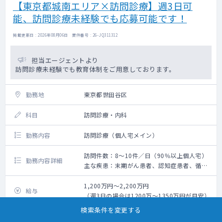
【東京都城南エリア×訪問診療】週3日可
更新可能な症例が集まります（1型糖尿病も
能、訪問診療未経験でも応募可能です！
有、内分泌症例もあり）
・スタッフの体制を充実させており、オペレ
ーションが良いため医師は診療のみを行って
掲載更新日 : 2026年08月06日 案件番号 : 26-JQ311312
いただきます
担当エージェントより
訪問診療未経験でも教育体制をご用意しております。
勤務地
東京都世田谷区
科目
訪問診療・内科
勤務内容
訪問診療（個人宅メイン）
訪問件数：8～10件／日（90％以上個人宅）
勤務内容詳細
主な疾患：末期がん患者、認知症患者、循環
器系疾患患者
1,200万円～2,200万円
給与
（週3日の場合は1200万～1350万円が目安）
検索条件を変更する
勤務日数
週4～5日 ※週3日応相談