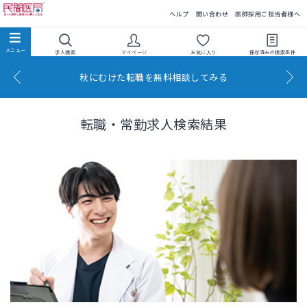
民間医局
ヘルプ
問い合わせ
医師採用ご担当者様へ
求人検索
マイページ
お気に入り
保存済みの
検索条件
秋にむけた転職を無料相談してみる
転職・常勤求人検索結果