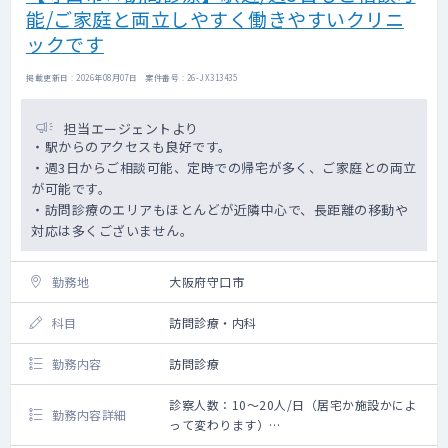
能/ご家庭と両立しやすく働きやすいクリニ
ックです
掲載更新日 : 2026年08月07日 案件番号 : 26-JX313435
担当エージェントより
・駅からのアクセスも良好です。
・週3日からご相談可能、定時での帰宅が多く、ご家庭との両立
が可能です。
・訪問診療のエリアもほとんどが近隣中心で、長距離の移動や
対応は多くございません。
勤務地
大阪府守口市
科目
訪問診療・内科
勤務内容
訪問診療
診察人数：10～20人/日（居宅か施設かによ
勤務内容詳細
って変わります）
【勤務内容】