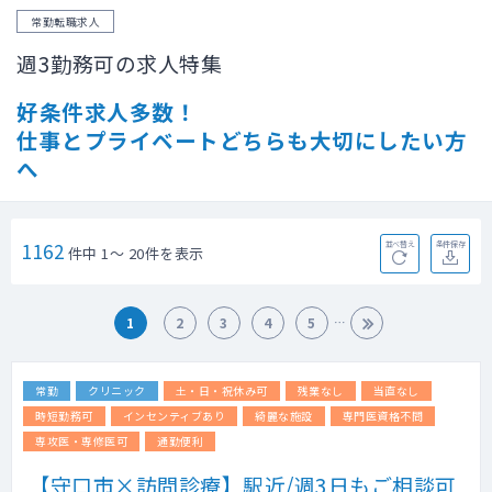
常勤転職求人
週3勤務可の求人特集
好条件求人多数！
仕事とプライベートどちらも大切にしたい方
へ
1162
並べ替え
条件保存
件中 1～ 20件を表示
1
2
3
4
5
常勤
クリニック
土・日・祝休み可
残業なし
当直なし
時短勤務可
インセンティブあり
綺麗な施設
専門医資格不問
専攻医・専修医可
通勤便利
【守口市×訪問診療】駅近/週3日もご相談可