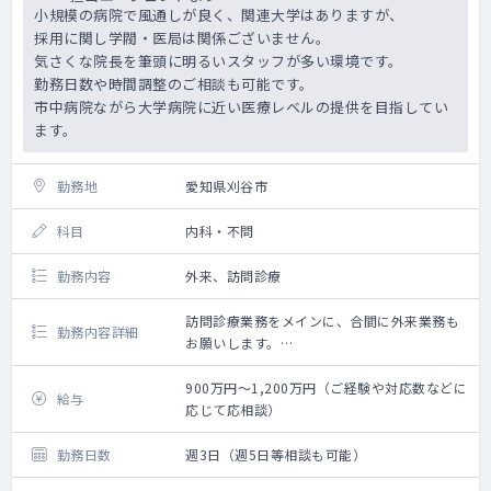
小規模の病院で風通しが良く、関連大学はありますが、
採用に関し学閥・医局は関係ございません。
気さくな院長を筆頭に明るいスタッフが多い環境です。
勤務日数や時間調整のご相談も可能です。
市中病院ながら大学病院に近い医療レベルの提供を目指してい
ます。
勤務地
愛知県刈谷市
科目
内科・不問
勤務内容
外来、訪問診療
訪問診療業務をメインに、合間に外来業務も
勤務内容詳細
お願いします。
法人内の関連施設（病院隣接）の50～60名程
度をメインに、近隣の居宅も1～3件程お願い
900万円～1,200万円（ご経験や対応数などに
給与
致します。
応じて応相談）
外来は一般内科外来をはじめ、先生のご専門
に応じてお願いしております。
勤務日数
週3日（週5日等相談も可能）