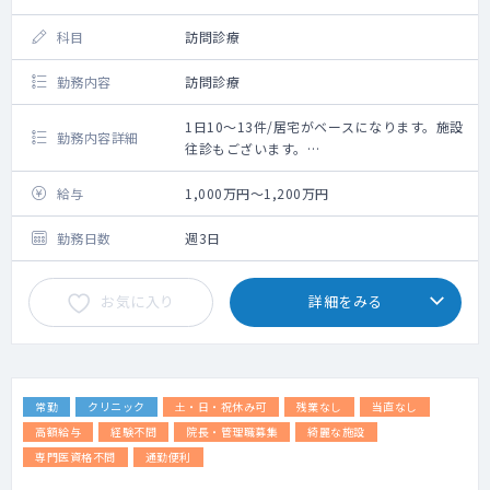
科目
訪問診療
勤務内容
訪問診療
1日10～13件/居宅がベースになります。施設
勤務内容詳細
往診もございます。
平塚院と茅ヶ崎サテライトの両方でのご勤務
になります。
給与
1,000万円～1,200万円
勤務日数
週3日
お気に入り
詳細をみる
常勤
クリニック
土・日・祝休み可
残業なし
当直なし
高額給与
経験不問
院長・管理職募集
綺麗な施設
専門医資格不問
通勤便利