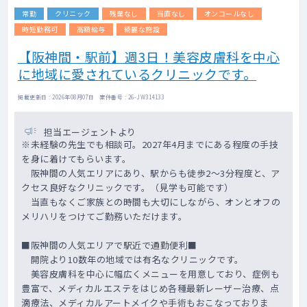
常勤
クリニック
残業なし
当直なし
オンコールなし
時短勤務可
高額給与
綺麗な施設
【阪神間・駅前】週3日！美容皮膚科を中心
に地域に愛されているクリニックです。
掲載更新日 : 2026年08月07日 案件番号 : 26-JW314133
担当エージェントより
※未経験の先生でも相談可。2027年4月までにある程度の手技
を身に着けてもらいます。
阪神間の人気エリアにあり、駅からも徒歩2～3分程度と、ア
クセス良好なクリニックです。（見学も可能です）
当直もなくご家族との時間も大切にしながら、オンとオフの
メリハリをつけてご勤務いただけます。
■阪神間の人気エリアで駅近で通勤便利■
開院より10数年の地域では有名なクリニックです。
美容皮膚科を中心に幅広くメニューを用意しており、症例も
豊富で、メディカルエステをはじめ各種最新レーザー治療、点
滴療法、メディカルアートメイクや手術もおこなっておりま