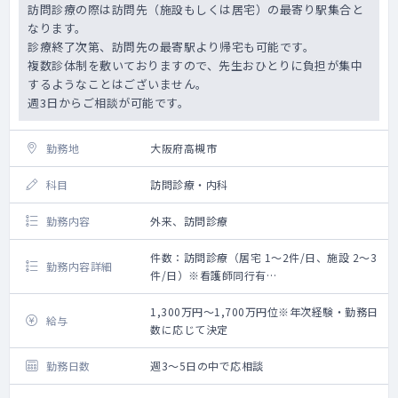
訪問診療の際は訪問先（施設もしくは居宅）の最寄り駅集合と
なります。
診療終了次第、訪問先の最寄駅より帰宅も可能です。
複数診体制を敷いておりますので、先生おひとりに負担が集中
するようなことはございません。
週3日からご相談が可能です。
勤務地
大阪府高槻市
科目
訪問診療・内科
勤務内容
外来、訪問診療
件数：訪問診療（居宅 1～2件/日、施設 2～3
勤務内容詳細
件/日）※看護師同行有
【勤務内容】※イメージ
基本的に訪問診療がメインのご勤務です
1,300万円～1,700万円位※年次経験・勤務日
給与
午前：9:00～12:00 外来もしくは訪問診
数に応じて決定
療
午後：13:00～18:00 訪問診療
勤務日数
週3～5日の中で応相談
※外来、訪問診療のコマについては応相談で