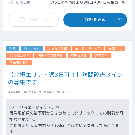
いいたします。
勤務日数
週5日※事情により週3日や週4日も相談可能
手術日：火曜日・金曜日です。
お気に入り
詳細をみる
主な症例：骨折観血的手術、人工骨頭、人工
関節 鏡視下手術、脊椎手術、腱鞘切開術で
す。
【その他】
常勤
クリニック
ゆったり勤務
土・日・祝休み可
当直なし
月1回程度、土・日曜日で日直をご依頼するこ
とになります。
60代以上歓迎
院長・管理職募集
綺麗な施設
通勤便利
病棟や外科の救急対応をお願いいたします。
学会補助あり
【北摂エリア・週3日可！】訪問診療メイン
の募集です
掲載更新日 : 2026年08月06日 案件番号 : 24-JX001752
担当エージェントより
阪急京都線の最寄駅からは徒歩でもクリニックまでの到着が可
能な立地です。
京都方面や大阪市内からも通勤されているスタッフがおりま
す。