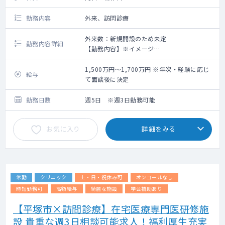
勤務内容
外来、訪問診療
外来数：新規開設のため未定
勤務内容詳細
【勤務内容】※イメージ
午前：9:00～12:00 外来
午後：13:00～18:00 外来もしくは訪問診療
1,500万円～1,700万円 ※年次・経験に応じ
給与
※外来、訪問診療のコマについては応相談で
て面談後に決定
す。
各曜日の内訳についてはご希望を踏まえて
勤務日数
週5日 ※週3日勤務可能
調整となります。
お気に入り
詳細をみる
【外来について】
初診、再診で枠は分けてはいませんが先生方
の方針に従って予約の受け方等柔軟に対応い
ただけます。
常勤
クリニック
土・日・祝休み可
オンコールなし
【訪問診療】
施設メインでの訪問診療となります。
時短勤務可
高額給与
綺麗な施設
学会補助あり
訪問体制は、看護師（ドライバー兼務）と2名
【平塚市×訪問診療】在宅医療専門医研修施
体制です。
設 貴重な週3日相談可能求人！福利厚生充実