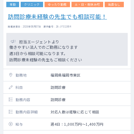
常勤
クリニック
ゆったり勤務
土・日・祝休み可
当直なし
■読影について
訪問診療未経験の先生でも相談可能！
※以下の読影が発生します。読影可能なもの
をご明示ください
掲載更新日 : 2026年08月07日 案件番号 : 26-JF311904
・X線読影（胸部・胃部）
・乳腺読影（マンモ・エコー）
担当エージェントより
・心電図読影
働きやすい法人でのご勤務になります
・腹部エコー読影
週3日から相談可能になります。
・CT読影（胸部・腹部）
訪問診療未経験の先生もご相談ください
検査技師と読影もあり。
結果判定・説明（胸部・ 胃部 ・可能なら乳腺
勤務地
福岡県福岡市東区
の一次読影）
専門外の場合は、院長をはじめとした常勤医
科目
訪問診療
がフォローします。
遠隔読影あり
勤務内容
訪問診療
二次読影：胸部・胃部・乳腺
勤務内容詳細
対応人数は経験に応じて相談
給与
週4日：1,000万円～1,400万円