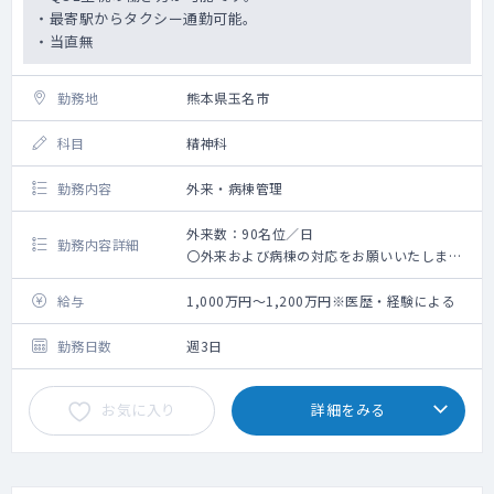
ただく形です。
・最寄駅からタクシー通勤可能。
自宅での待機も可能です。
・当直無
オンコール手当（平日、土曜日） 10,000
勤務地
円/回
熊本県玉名市
オンコール手当（日曜日、祝日） 20,000
円/回
科目
精神科
看取り手当 20,000円/回
勤務内容
外来・病棟管理
■勤務イメージ
基本的に、業務開始はクリニックへの出勤と
外来数：90名位／日
勤務内容詳細
なります。
〇外来および病棟の対応をお願いいたしま
8:30～朝礼
す。
9:00～クリニックを出発
〇統合失調症、うつ、認知症の患者の割合が
給与
1,000万円～1,200万円※医歴・経験による
16:30にはクリニックへ到着
多いです。
16:30～残務処理
勤務日数
週3日
お気に入り
詳細をみる