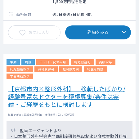
※外来、訪問診療のコマについては応相談で
1,500万円程を想定
す。
各曜日の内訳についてはご希望を踏まえて
勤務日数
週5日※週3日勤務可能
調整となります。
お気に入り
詳細をみる
【外来について】
初診、再診で枠は分けてはいませんが先生方
の方針に従って予約の受け方等柔軟に対応い
ただけます。
常勤
病院
土・日・祝休み可
時短勤務可
高額給与
【訪問診療】
施設メインでの訪問診療となります。
託児施設あり
資格取得可
症例数充実
綺麗な施設
訪問体制は、看護師（ドライバー兼務）と2名
学会補助あり
体制です。
【京都市内×整形外科】 移転したばかり/
【患者層】
経験豊富なドクターを積極募集/条件は実
認知症、徘徊、老人性うつ病、統合失調症な
績・ご経歴をもとに検討します
ど
（若年層～高齢者まで幅広くご対応をお願い
掲載更新日 : 2026年08月06日 案件番号 : 22-JM007257
いたします)
担当エージェントより
・日本整形外科学会専門医制度研修施設および脊椎脊髄外科専