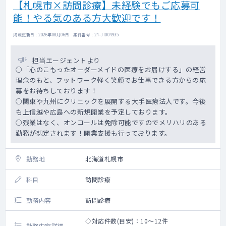
【札幌市×訪問診療】未経験でもご応募可
能！やる気のある方大歓迎です！
掲載更新日 : 2026年08月06日 案件番号 : 24-JI004935
担当エージェントより
○「心のこもったオーダーメイドの医療をお届けする」の経営
理念のもと、フットワーク軽く笑顔でお仕事できる方からの応
募をお待ちしております！
○関東や九州にクリニックを展開する大手医療法人です。今後
も上信越や広島への新規開業を予定しております。
○残業はなく、オンコールは免除可能ですのでメリハリのある
勤務が想定されます！開業支援も行っております。
勤務地
北海道札幌市
科目
訪問診療
勤務内容
訪問診療
◇対応件数(目安)：10～12件
勤務内容詳細