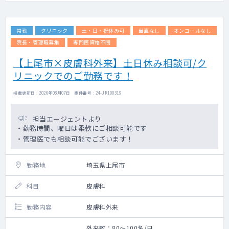
電子カルテ：あり
その他美容機器は多数あり、必要があれば
導入も検討致します。
常勤
クリニック
土・日・祝休み可
当直なし
オンコールなし
院長・管理職募集
専門医資格不問
【上尾市×皮膚科外来】土日休み相談可/ク
リニックでのご勤務です！
掲載更新日 : 2026年08月07日 案件番号 : 24-JR100319
担当エージェントより
・勤務時間、曜日は柔軟にご相談可能です
・管理医でも相談可能でございます！
勤務地
埼玉県上尾市
科目
皮膚科
勤務内容
皮膚科外来
外来数：80～100名/日