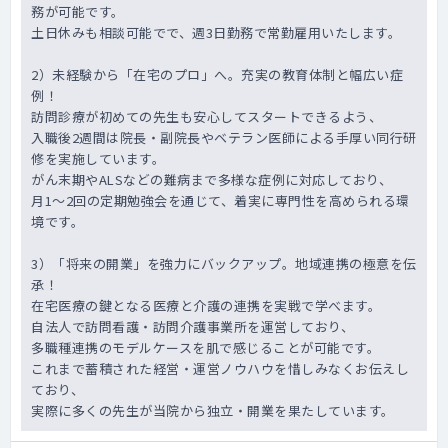
務が可能です。
土日休みも相談可能でで、週3日勤務で常勤雇用いたします。
2）未経験から「在宅のプロ」へ。充実の教育体制と幅広い症
例！
訪問診療が初めての先生も安心してスタートできるよう、
入職後2週間は院長・副院長やベテラン医師による手厚い同行研
修を実施しています。
がん末期やALSなどの難病まで多様な症例に対応しており、
月1～2回の定期勉強会を通じて、着実に専門性を高められる環
境です。
3）「将来の開業」を強力にバックアップ。地域連携の極意を伝
承！
在宅医療の鍵となる医療と介護の連携を実戦で学べます。
自法人で訪問看護・訪問介護事業所を運営しており、
多職種連携のモデルケースを肌で感じることが可能です。
これまで蓄積された経営・運営ノウハウを惜しみなくお伝えし
ており、
実際に多くの先生が当院から独立・開業を果たしています。