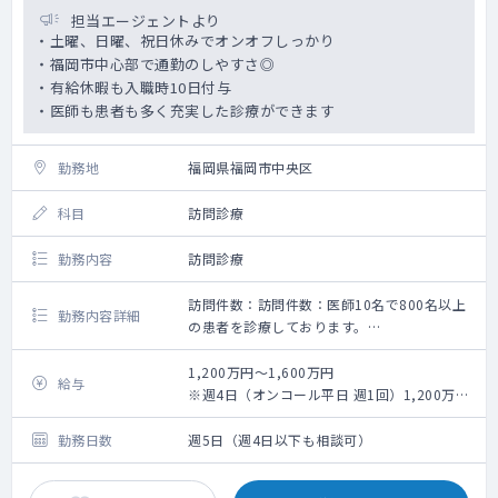
担当エージェントより
・土曜、日曜、祝日休みでオンオフしっかり
・福岡市中心部で通勤のしやすさ◎
・有給休暇も入職時10日付与
・医師も患者も多く充実した診療ができます
勤務地
福岡県福岡市中央区
科目
訪問診療
勤務内容
訪問診療
訪問件数：訪問件数：医師10名で800名以上
勤務内容詳細
の患者を診療しております。
居宅換算で1日7～8件訪問していただきます
基本はスタッフが運転し、居宅（施設）に向
1,200万円～1,600万円
給与
かいます。
※週4日（オンコール平日 週1回）1,200万円
～
週5日（オンコール平日 週1回）1,500万円
勤務日数
週5日（週4日以下も相談可）
～