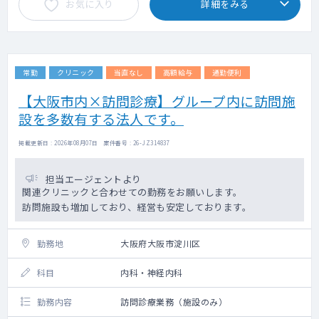
お気に入り
詳細をみる
常勤
クリニック
当直なし
高額給与
通勤便利
【大阪市内×訪問診療】グループ内に訪問施
設を多数有する法人です。
掲載更新日 : 2026年08月07日 案件番号 : 26-JZ314837
担当エージェントより
関連クリニックと合わせての勤務をお願いします。
訪問施設も増加しており、経営も安定しております。
勤務地
大阪府大阪市淀川区
科目
内科・神経内科
勤務内容
訪問診療業務（施設のみ）