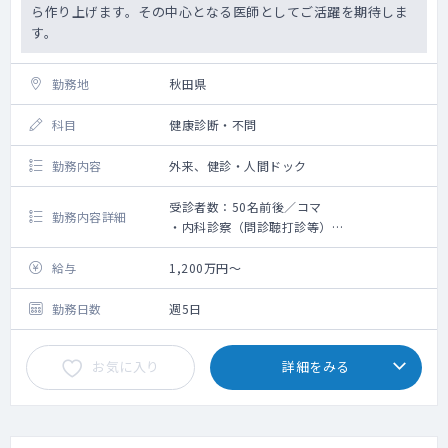
ら作り上げます。その中心となる医師としてご活躍を期待しま
す。
勤務地
秋田県
科目
健康診断・不問
勤務内容
外来、健診・人間ドック
受診者数：50名前後／コマ
勤務内容詳細
・内科診察（問診聴打診等）
・2診体制で午前最大90名の受け入れ枠があ
ります。
給与
1,200万円～
・予約状況により、特殊健診のご対応あり
・腹部エコー、心電図の判定が出た際、受診
勤務日数
週5日
者の方へ結果説明を行っていただく場合がご
ざいます
お気に入り
詳細をみる
・女性フロア/男性フロアどちらもご担当いた
だく可能性があります。
・外来診療：有り（二次健診程度）
※今後保険診療も拡充していきたく、ご専門
に応じた外来を設けることも検討可能です