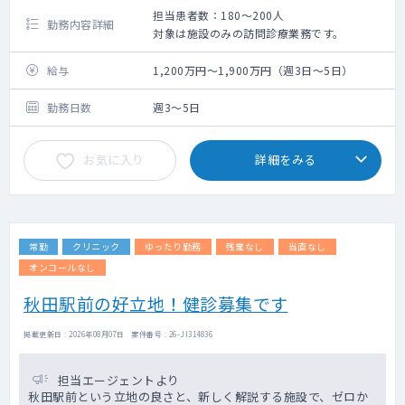
担当患者数：180～200人
勤務内容詳細
対象は施設のみの訪問診療業務です。
給与
1,200万円～1,900万円（週3日～5日）
勤務日数
週3～5日
お気に入り
詳細をみる
常勤
クリニック
ゆったり勤務
残業なし
当直なし
オンコールなし
秋田駅前の好立地！健診募集です
掲載更新日 : 2026年08月07日 案件番号 : 26-JI314836
担当エージェントより
秋田駅前という立地の良さと、新しく解説する施設で、ゼロか