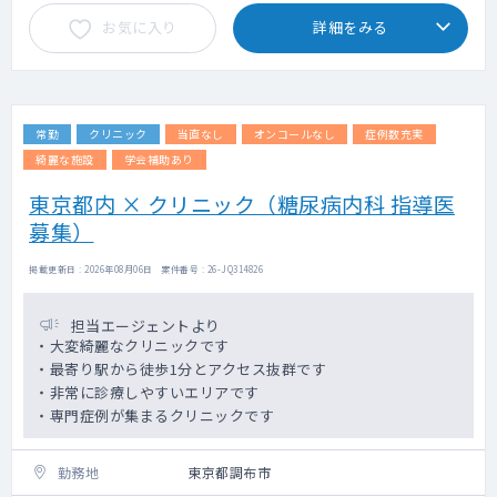
お気に入り
詳細をみる
常勤
クリニック
当直なし
オンコールなし
症例数充実
綺麗な施設
学会補助あり
東京都内 × クリニック（糖尿病内科 指導医
募集）
掲載更新日 : 2026年08月06日 案件番号 : 26-JQ314826
担当エージェントより
・大変綺麗なクリニックです
・最寄り駅から徒歩1分とアクセス抜群です
・非常に診療しやすいエリアです
・専門症例が集まるクリニックです
勤務地
東京都調布市