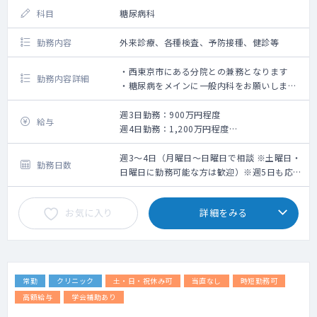
科目
糖尿病科
勤務内容
外来診療、各種検査、予防接種、健診等
・西東京市にある分院との兼務となります
勤務内容詳細
・糖尿病をメインに一般内科をお願いします
（1,2型糖尿病の他、症例数が豊富）
・外来数については初診の方を担当していた
週3日勤務：900万円程度
給与
だき、徐々に増えていくイメージです（担当
週4日勤務：1,200万円程度
医制）
※週5日勤務についても応相談
※初診はあまり多くはありませんので、5～
週3～4日（月曜日～日曜日で相談 ※土曜日・
勤務日数
10名/日でのスタートとなるかと思います
日曜日に勤務可能な方は歓迎）※週5日も応相
※参考：院長先生は40～50名/日診療され
談
ております
お気に入り
詳細をみる
・発熱外来もお願いするかもしれません
・土日曜日可能な方を探しております（終了
時間は17時になります）※土日どちらかでも
検討可能
・どの曜日も糖尿病医師が在籍しておりま
常勤
クリニック
土・日・祝休み可
当直なし
時短勤務可
す。（ほとんどの曜日を終日2診体制で診療に
あたっております。）
高額給与
学会補助あり
・大学からの逆紹介や診診連携により専門医