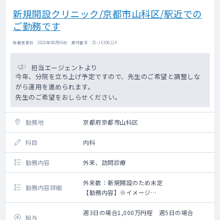
っています。
新規開設クリニック/京都市山科区/駅近での
ご勤務です
掲載更新日 : 2026年08月06日 案件番号 : 25-JX306124
担当エージェントより
今年、分院を立ち上げ予定ですので、先生のご希望と調整しな
がら運用を進められます。
先生のご希望をおしらせください。
勤務地
京都府京都市山科区
科目
内科
勤務内容
外来、訪問診療
外来数：新規開設のため未定
勤務内容詳細
【勤務内容】※イメージ
午前：9:00～12:00 外来
午後：13:00～18:00 外来もしくは訪問診療
週3日の場合1,000万円程 週5日の場合
給与