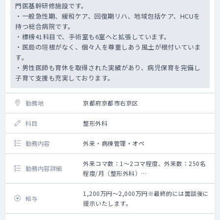
門医基幹研修施設です。
・一般急性期、緩和ケア、回復期リハ、地域包括ケア、HCUを
持つ総合病院です。
・標榜41科目で、手術室も6室へと拡張しています。
・医局の垣根がなく、個々人を尊重しあう風土が根付いていま
す。
・男性医師も育休を取得された実績があり、病児保育を完備し
子育て支援も充実しております。
勤務地
京都府京都市右京区
科目
整形外科
勤務内容
外来・病棟管理・オペ
外来コマ数：1～2コマ程度、外来数：250名
勤務内容詳細
程度/月（整形外科）
救急搬入数：3,000台程度/年
500件程度/年
1,200万円～2,000万円※最終的には面談後に
給与
＜勤務内容＞
提示いたします。
外来および手術、手術前後の病棟管理をお願