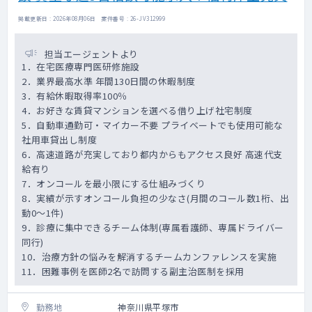
【患者層】
認知症、徘徊、老人性うつ病、統合失調症な
掲載更新日 : 2026年08月06日 案件番号 : 26-JV312999
ど
（若年層～高齢者まで幅広くご対応をお願い
担当エージェントより
いたします)
1．在宅医療専門医研修施設
2．業界最高水準 年間130日間の休暇制度
3．有給休暇取得率100％
4．お好きな賃貸マンションを選べる借り上げ社宅制度
5．自動車通勤可・マイカー不要 プライベートでも使用可能な
社用車貸出し制度
6．高速道路が充実しており都内からもアクセス良好 高速代支
給有り
7．オンコールを最小限にする仕組みづくり
8．実績が示すオンコール負担の少なさ(月間のコール数1桁、出
動0～1件)
9．診療に集中できるチーム体制(専属看護師、専属ドライバー
同行)
10．治療方針の悩みを解消するチームカンファレンスを実施
11．困難事例を医師2名で訪問する副主治医制を採用
勤務地
神奈川県平塚市