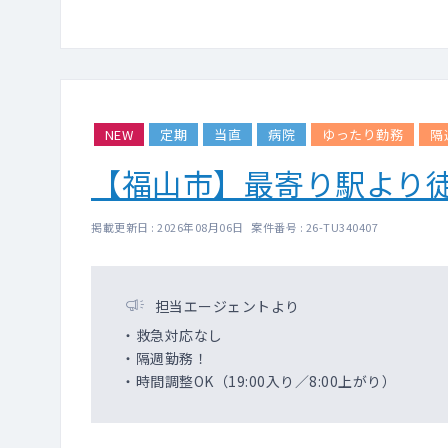
NEW
定期
当直
病院
ゆったり勤務
隔
【福山市】最寄り駅より
掲載更新日 : 2026年08月06日 案件番号 : 26-TU340407
担当エージェントより
・救急対応なし
・隔週勤務！
・時間調整OK（19:00入り／8:00上がり）