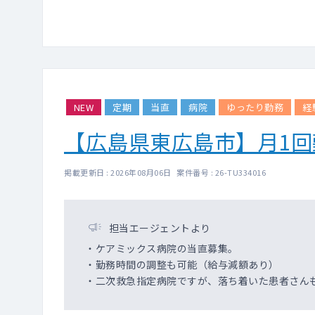
NEW
定期
当直
病院
ゆったり勤務
経
【広島県東広島市】月1
掲載更新日 : 2026年08月06日 案件番号 : 26-TU334016
担当エージェントより
・ケアミックス病院の当直募集。
・勤務時間の調整も可能（給与減額あり）
・二次救急指定病院ですが、落ち着いた患者さん