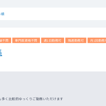
め順
験不問
専門医資格不問
週1日勤務可
隔週勤務可
月1回勤務
集
も多く比較的ゆっくりご勤務いただけます