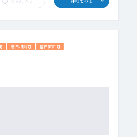
お気に入り
詳細をみる
可
曜日相談可
宿日直許可