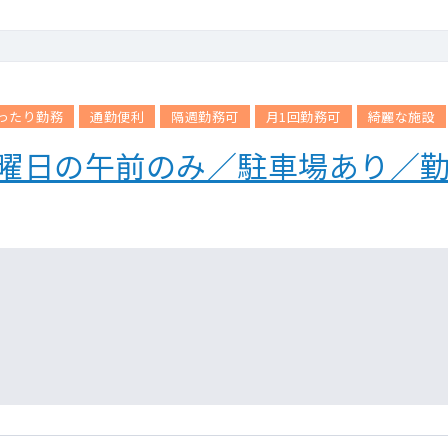
ったり勤務
通勤便利
隔週勤務可
月1回勤務可
綺麗な施設
木曜日の午前のみ／駐車場あり／