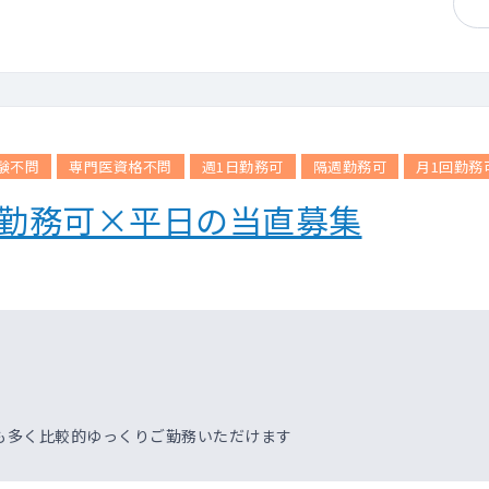
験不問
専門医資格不問
週1日勤務可
隔週勤務可
月1回勤務
回勤務可×平日の当直募集
も多く比較的ゆっくりご勤務いただけます