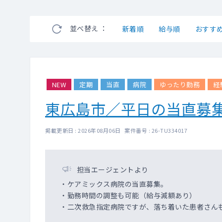
並べ替え ：
新着順
給与順
おすす
NEW
定期
当直
病院
ゆったり勤務
経
東広島市／平日の当直募
掲載更新日 : 2026年08月06日 案件番号 : 26-TU334017
担当エージェントより
・ケアミックス病院の当直募集。
・勤務時間の調整も可能（給与減額あり）
・二次救急指定病院ですが、落ち着いた患者さん