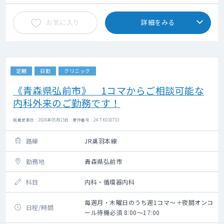
お気に入り
詳細をみる
定期
日勤
クリニック
《青森県弘前市》 1コマからご相談可能な
内科外来のご勤務です！
掲載更新日 : 2026年05月15日 案件番号 : 24-TK010733
路線
JR奥羽本線
勤務地
青森県弘前市
科目
内科・循環器内科
毎週月・木曜日のうち週1コマ～＋夜間オンコ
日程/時間
ール待機必須 8:00～17:00