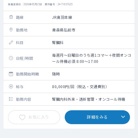
掲載更新日 : 2026年05月15日 案件番号 : 24-TI017625
路線
JR奥羽本線
勤務地
青森県弘前市
科目
腎臓科
毎週月～日曜日のうち週1コマ～＋夜間オンコ
日程/時間
ール待機必須 8:00～17:00
勤務開始時期
随時
給与
80,000円/回（税込・交通費別）
勤務内容
腎臓内科外来・透析管理・オンコール待機
お気に入り
詳細をみる