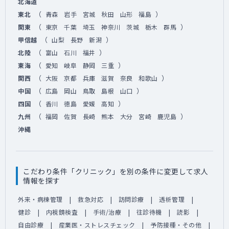
北海道
（
）
東北
青森
岩手
宮城
秋田
山形
福島
（
）
関東
東京
千葉
埼玉
神奈川
茨城
栃木
群馬
（
）
甲信越
山梨
長野
新潟
（
）
北陸
富山
石川
福井
（
）
東海
愛知
岐阜
静岡
三重
（
）
関西
大阪
京都
兵庫
滋賀
奈良
和歌山
（
）
中国
広島
岡山
鳥取
島根
山口
（
）
四国
香川
徳島
愛媛
高知
（
）
九州
福岡
佐賀
長崎
熊本
大分
宮崎
鹿児島
沖縄
こだわり条件「クリニック」を別の条件に変更して求人
情報を探す
外来・病棟管理
救急対応
訪問診療
透析管理
健診
内視鏡検査
手術/治療
往診待機
読影
自由診療
産業医・ストレスチェック
予防接種・その他