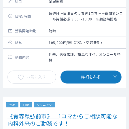
科目
泌尿器科
毎週月～日曜日のうち週1コマ～＋夜間オンコ
日程/時間
ール待機必須 8:00～19:30 ※勤務時間応相
談
勤務開始時期
随時
給与
105,000円/回（税込・交通費別）
外来、透析管理、簡単なオペ、オンコール待
勤務内容
機
お気に入り
詳細をみる
定期
日勤
クリニック
《青森県弘前市》 1コマからご相談可能な
内科外来のご勤務です！