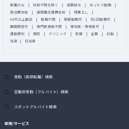
新着のみ
科目不問を除く
高額給与
ゆったり勤務
宿泊費支給
遠距離交通費支給
残業なし
60代以上歓迎
経験不問
隔週勤務可
月1回勤務可
期間限定可
専門医資格不問
専攻医・専修医可
通勤便利
病院
クリニック
老健
企業
日勤
当直
日当直
常勤（医師転職）検索
定期非常勤（アルバイト）検索
スポットアルバイト検索
保険/サービス