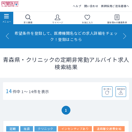
民間医局
ヘルプ
問い合わせ
医師採用ご担当者様へ
求人検索
マイページ
お気に入り
保存済みの
検索条件
希望条件を登録して、医療機関名などの求人詳細をチェッ
ク！登録はこちら
青森県・クリニックの定期非常勤アルバイト求人
検索結果
14
並べ替え
条件保存
件中 1～ 14件を表示
1
定期
当直
クリニック
インセンティブあり
遠距離交通費支給