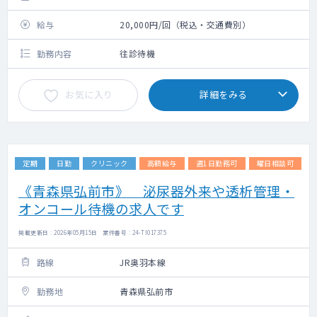
給与
20,000円/回（税込・交通費別）
勤務内容
往診待機
お気に入り
詳細をみる
定期
日勤
クリニック
高額給与
週1日勤務可
曜日相談可
《青森県弘前市》 泌尿器外来や透析管理・
オンコール待機の求人です
掲載更新日 : 2026年05月15日 案件番号 : 24-TI017375
路線
JR奥羽本線
勤務地
青森県弘前市