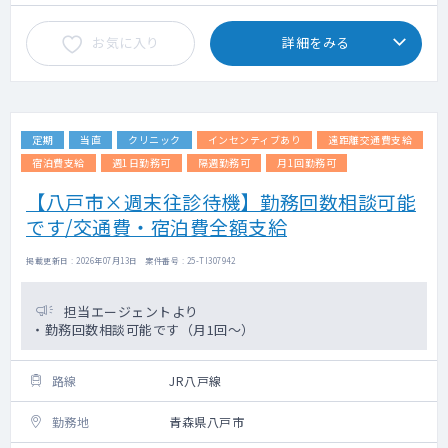
お気に入り
詳細をみる
定期
当直
クリニック
インセンティブあり
遠距離交通費支給
宿泊費支給
週1日勤務可
隔週勤務可
月1回勤務可
【八戸市×週末往診待機】勤務回数相談可能
です/交通費・宿泊費全額支給
掲載更新日 : 2026年07月13日 案件番号 : 25-TI307942
担当エージェントより
・勤務回数相談可能です（月1回～）
路線
JR八戸線
勤務地
青森県八戸市