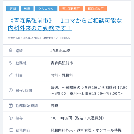
定期
当直
クリニック
週1日勤務可
曜日相談可
《青森県弘前市》 1コマからご相談可能な
内科外来のご勤務です！
掲載更新日 : 2026年05月15日 案件番号 : 24-TI017627
路線
JR奥羽本線
勤務地
青森県弘前市
科目
内科・腎臓科
毎週月～日曜日のうち週1日から相談可 17:00
日程/時間
～翌9:00 ※月～木曜日18:00～翌8:00まで
相談可。
勤務開始時期
随時
給与
50,000円/回（税込・交通費別）
勤務内容
腎臓内科外来・透析管理・オンコール待機