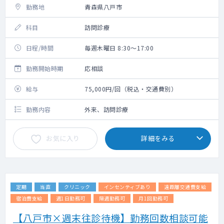
勤務地
青森県八戸市
科目
訪問診療
日程/時間
毎週木曜日 8:30～17:00
勤務開始時期
応相談
給与
75,000円/回（税込・交通費別）
勤務内容
外来、訪問診療
お気に入り
詳細をみる
定期
当直
クリニック
インセンティブあり
遠距離交通費支給
宿泊費支給
週1日勤務可
隔週勤務可
月1回勤務可
【八戸市×週末往診待機】勤務回数相談可能