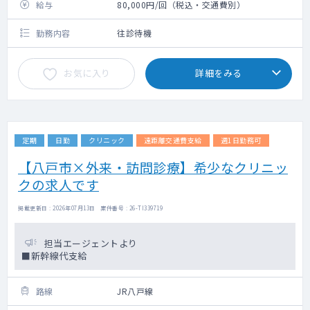
給与
80,000円/回（税込・交通費別）
勤務内容
往診待機
お気に入り
詳細をみる
定期
日勤
クリニック
遠距離交通費支給
週1日勤務可
【八戸市×外来・訪問診療】希少なクリニッ
クの求人です
掲載更新日 : 2026年07月13日 案件番号 : 26-TI339719
担当エージェントより
■新幹線代支給
路線
JR八戸線