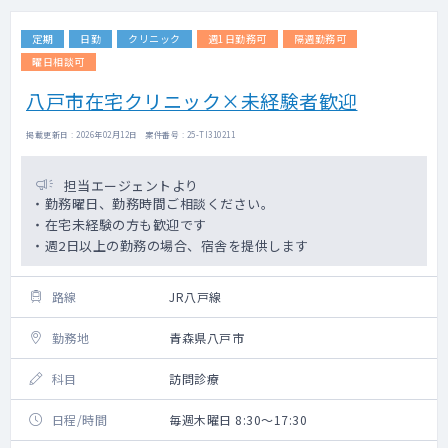
定期
日勤
クリニック
週1日勤務可
隔週勤務可
曜日相談可
八戸市在宅クリニック×未経験者歓迎
掲載更新日 : 2026年02月12日 案件番号 : 25-TI310211
担当エージェントより
・勤務曜日、勤務時間ご相談ください。
・在宅未経験の方も歓迎です
・週2日以上の勤務の場合、宿舎を提供します
路線
JR八戸線
勤務地
青森県八戸市
科目
訪問診療
日程/時間
毎週木曜日 8:30～17:30