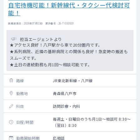
自宅待機可能！新幹線代・タクシー代検討可
能！
掲載更新日 : 2026年07月13日 案件番号 : 26-TI331020
担当エージェントより
★アクセス良好！八戸駅から車で20分圏内です。
★系列病院、近隣の基幹病院との関係も良好！急変時の搬送も
スムーズです。
★土日の連続勤務も月1回～相談可能です。
路線
JR東北新幹線・八戸線
勤務地
青森県八戸市
科目
訪問診療・内科
毎週土・日曜日のうち月1日～相談可 8:30～
日程/時間
（翌日）8:30
勤務開始時期
応相談