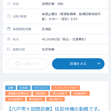
科目
訪問診療・内科
毎週土曜日（隔週勤務等、勤務回数相談可
日程/時間
能） 8:00～（翌日）8:00
勤務開始時期
応相談
給与
40,000円/回（税込・交通費別）
勤務内容
往診待機
お気に入り
詳細をみる
定期
日当直
クリニック
インセンティブあり
遠距離交通費支給
通勤便利
週1日勤務可
隔週勤務可
月1回勤務可
曜日相談可
宿日直許可
【八戸市×訪問診療】往診待機の勤務です。