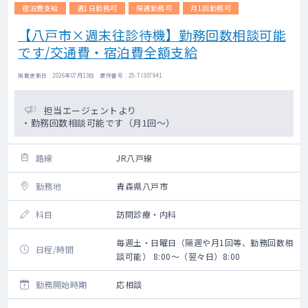
宿泊費支給
週1日勤務可
隔週勤務可
月1回勤務可
【八戸市×週末往診待機】勤務回数相談可能
です/交通費・宿泊費全額支給
掲載更新日 : 2026年07月13日 案件番号 : 25-TI307941
担当エージェントより
・勤務回数相談可能です（月1回～）
路線
JR八戸線
勤務地
青森県八戸市
科目
訪問診療・内科
毎週土・日曜日（隔週や月1回等、勤務回数相
日程/時間
談可能） 8:00～（翌々日）8:00
勤務開始時期
応相談