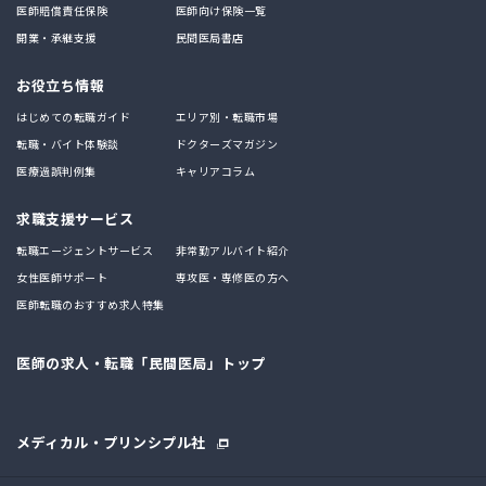
医師賠償責任保険
医師向け保険一覧
開業・承継支援
民間医局書店
お役立ち情報
はじめての転職ガイド
エリア別・転職市場
転職・バイト体験談
ドクターズマガジン
医療過誤判例集
キャリアコラム
求職支援サービス
転職エージェントサービス
非常勤アルバイト紹介
女性医師サポート
専攻医・専修医の方へ
医師転職のおすすめ求人特集
医師の求人・転職「民間医局」トップ
メディカル・プリンシプル社