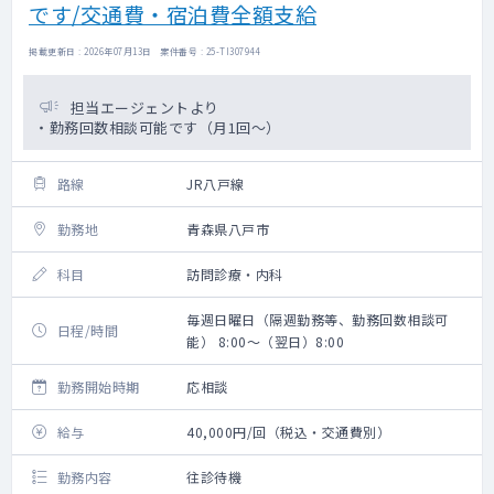
です/交通費・宿泊費全額支給
掲載更新日 : 2026年07月13日 案件番号 : 25-TI307944
担当エージェントより
・勤務回数相談可能です（月1回～）
路線
JR八戸線
勤務地
青森県八戸市
科目
訪問診療・内科
毎週日曜日（隔週勤務等、勤務回数相談可
日程/時間
能） 8:00～（翌日）8:00
勤務開始時期
応相談
給与
40,000円/回（税込・交通費別）
勤務内容
往診待機