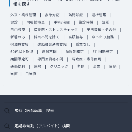
報を探す
外来・病棟管理
救急対応
訪問診療
透析管理
健診
内視鏡検査
手術/治療
往診待機
読影
自由診療
産業医・ストレスチェック
予防接種・その他
新着のみ
科目不問を除く
高額給与
ゆったり勤務
宿泊費支給
遠距離交通費支給
残業なし
60代以上歓迎
経験不問
隔週勤務可
月1回勤務可
期間限定可
専門医資格不問
専攻医・専修医可
通勤便利
病院
クリニック
老健
企業
日勤
当直
日当直
常勤（医師転職）検索
定期非常勤（アルバイト）検索