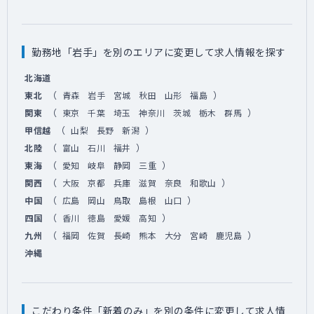
勤務地「岩手」を別のエリアに変更して求人情報を探す
北海道
（
）
東北
青森
岩手
宮城
秋田
山形
福島
（
）
関東
東京
千葉
埼玉
神奈川
茨城
栃木
群馬
（
）
甲信越
山梨
長野
新潟
（
）
北陸
富山
石川
福井
（
）
東海
愛知
岐阜
静岡
三重
（
）
関西
大阪
京都
兵庫
滋賀
奈良
和歌山
（
）
中国
広島
岡山
鳥取
島根
山口
（
）
四国
香川
徳島
愛媛
高知
（
）
九州
福岡
佐賀
長崎
熊本
大分
宮崎
鹿児島
沖縄
こだわり条件「新着のみ」を別の条件に変更して求人情