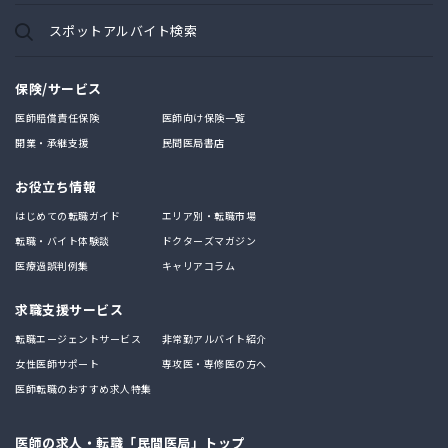
スポットアルバイト検索
保険/サービス
医師賠償責任保険
医師向け保険一覧
開業・承継支援
民間医局書店
お役立ち情報
はじめての転職ガイド
エリア別・転職市場
転職・バイト体験談
ドクターズマガジン
医療過誤判例集
キャリアコラム
求職支援サービス
転職エージェントサービス
非常勤アルバイト紹介
女性医師サポート
専攻医・専修医の方へ
医師転職のおすすめ求人特集
医師の求人・転職「民間医局」トップ