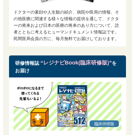
2 退会の手続きを完了した個人情報は全て抹消され、再度当社のサービス
を利用する場合は新たに会員登録が必要となります。
ドクターの素顔や人生観の紹介、病院や医局の情報、そ
3 前項に関わらず、職業安定法に基づき保管が定められている個人情報に
の他医療に関連する様々な情報の提供を通して、ドクタ
ついては、保存期間が経過後に抹消するものとします。
ーの将来および日本の医療の将来のあり方について、読
4 当社が別途定める一定期間にご利用が一度もなかった場合、当該会員の
者とともに考えるヒューマンドキュメント情報誌です。
了承を得ることなくサービス提供の停止または登録を抹消する事ができる
ものとします｡
民間医局会員の方に、毎月無料でお届けしております。
第5条 除名
1 当社は、次のいずれかに該当する会員につき、事前に通知することな
く、サービスの全部または一部の利用を一時中止、または会員から除名す
“レジナビBook(臨床研修版)”
研修情報誌
を
る事ができるものとします｡
お届け
1.1 入会時に虚偽申告をした場合
1.2 他者のID（メールアドレス）・パスワードを盗用した場合
1.3 当社の運営を妨害した場合
1.4 第3条の各号に違反する行為があった場合
1.5 当社が会員として不適当と判断した場合
第6条 当社の責任
会員登録及びサービスの利用により生じる一切の損害につき、当社は、通
常かつ直接の損害及び当社の故意または重過失による損害を除き、一切責
任を負わないものとします｡