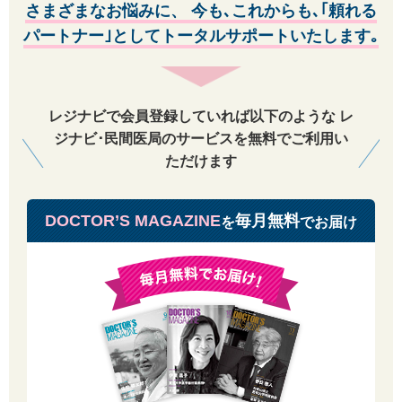
なIDを当社が判断できるものとします。
さまざまなお悩みに、
今も､これからも､｢頼れる
パートナー｣としてトータルサポートいたします｡
第3条 禁止行為
会員は以下の行為を行なわないものとします｡
1 意図的に虚偽の情報を登録する行為
2 ID（メールアドレス）またはパスワードを他人に貸与、譲渡などして、
当社のサービスを使用させる行為
レジナビで会員登録していれば以下のような
レ
3 他の会員のID（メールアドレス）またはパスワードを不正に使用する行
ジナビ･民間医局のサービスを無料でご利用い
為
4 著作権、商標権、プライバシー権、氏名権、肖像権、名誉等の他人の権
ただけます
利を侵害する行為
5 個人や団体を誹謗中傷する行為
6 法令、公序良俗に反する行為、またはその恐れのある行為
DOCTOR’S MAGAZINE
毎月無料
を
でお届け
7 当社のサービスに支障をきたす恐れのある行為、その他当社が不適当と
判断する行為
8 当社のサービスを通して入手した情報を、複製、販売、出版、その他私
的利用の範囲を超えて使用する行為
9 当社のサービスを営利目的として利用する行為
10 当社の運営を妨げる行為、または信頼を毀損する行為
第4条 退会
1 会員が退会を希望する場合は、お問い合わせフォーム［https://www.doct
or-agent.com/inquiry］よりご連絡いただき、いつでも退会できるものとし
ます。