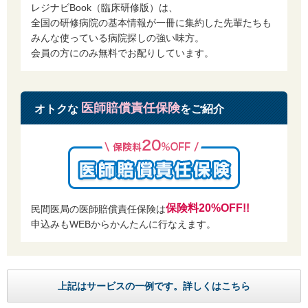
第7条 設備など
レジナビBook（臨床研修版）は、
民間医局会員は、当社のサービス（以下、本サービスという）を利用する
全国の研修病院の基本情報が一冊に集約した先輩たちも
にあたり、以下について承諾したものとみなします。
みんな使っている病院探しの強い味方。
1 設備等の準備
会員の方にのみ無料でお配りしています。
会員は、本サービスの利用に要する通信機器、ソフトウェア、およびそれ
らを使用するために必要なすべての機器、回線利用の契約、接続環境を自
己の責任と費用で準備し、その他各サービスを利用するために必要な準備
についても同様に自己の判断で行うものとします。
医師賠償責任保険
オトクな
をご紹介
第8条 投稿内容の削除
1 会員が当社に登録し、インターネット上で提供した情報や文章等が、以
下の条件に該当する場合、当社または当社関係者は会員に通知し、当該情
報や文章等を削除することができるものとします。
1.1 第3条各号の禁止行為を行った場合
1.2 当社の保守管理上、当該情報や文章等の削除が必要であると判断した場
合
保険料20%OFF!!
民間医局の医師賠償責任保険は
1.3 登録や提供された情報、文章の容量等が、当社の機器に設定された所定
の記録容量や文書数を超過した場合
申込みもWEBからかんたんに行なえます。
2 前項の規定に関係なく、当社または当社関係者が情報の削除義務を負う
ものではありません。
3 この規定に基づき、当社または当社関係者が情報を削除、または削除し
なかったことにより、会員または第三者に損害が生じた場合、当社または
上記はサービスの一例です。詳しくはこちら
当社関係者は一切の責任を負わないものとします。