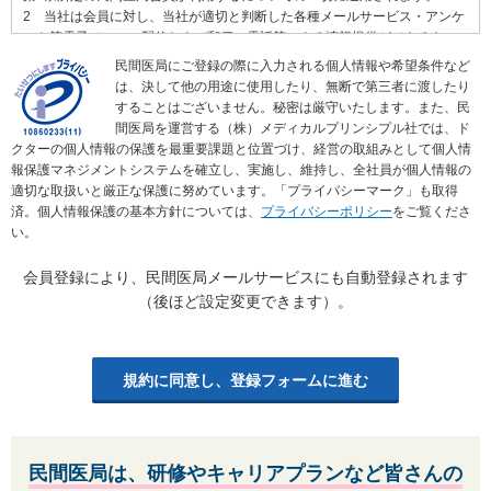
2 当社は会員に対し、当社が適切と判断した各種メールサービス・アンケ
ート等電子メールの配信および郵便、電話等による情報提供ができるもの
とします。配信されるメールの種類は、会員本人がいつでも変更・停止で
民間医局にご登録の際に入力される個人情報や希望条件など
きるものとします。
は、決して他の用途に使用したり、無断で第三者に渡したり
することはございません。秘密は厳守いたします。また、民
第2条 民間医局会員
間医局を運営する（株）メディカルプリンシプル社では、ド
1 民間医局会員（以下、「会員」といいます）とは、医学生及び医師免許
クターの個人情報の保護を最重要課題と位置づけ、経営の取組みとして個人情
を有する者を対象とし、当社に個人情報およびその他の情報を登録し、当
報保護マネジメントシステムを確立し、実施し、維持し、全社員が個人情報の
社がこれを承認した者をいいます。当該会員登録および承認後、会員は当
適切な取扱いと厳正な保護に努めています。「プライバシーマーク」も取得
社のサービスを利用できるものとします。
済。個人情報保護の基本方針については、
プライバシーポリシー
をご覧くださ
2 会員は会員登録を行った時点で､本規約を承諾したものとみなします｡
い。
3 会員が登録した情報は会員自らがその内容につき責任を負うものとしま
す。
会員登録により、民間医局メールサービスにも自動登録されます
4 登録した情報は会員本人がいつでも変更・追加・削除できるものとしま
（後ほど設定変更できます）。
す。
5 会員は自らの意思及び責任を持って当社のサービスを利用するものとし
ます｡
6 会員は、1人につき1つのIDを保有するものとします。1人が複数のIDを
規約に同意し、登録フォームに進む
保有すること、複数人が1つのIDを共同して保有することはできないものと
します。
複数のIDについて、別途当社が定める社内規程に基づいて同一の会員と判
断した場合は、最新のIDを有効とします。
民間医局は、研修やキャリアプランなど皆さんの
ただし、上記に関わらずサービスの利用及び契約の状況を踏まえて、有効