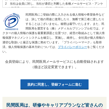
2 当社は会員に対し、当社が適切と判断した各種メールサービス・アンケ
ート等電子メールの配信および郵便、電話等による情報提供ができるもの
とします。配信されるメールの種類は、会員本人がいつでも変更・停止で
民間医局にご登録の際に入力される個人情報や希望条件など
きるものとします。
は、決して他の用途に使用したり、無断で第三者に渡したり
することはございません。秘密は厳守いたします。また、民
第2条 民間医局会員
間医局を運営する（株）メディカルプリンシプル社では、ド
1 民間医局会員（以下、「会員」といいます）とは、医学生及び医師免許
クターの個人情報の保護を最重要課題と位置づけ、経営の取組みとして個人情
を有する者を対象とし、当社に個人情報およびその他の情報を登録し、当
報保護マネジメントシステムを確立し、実施し、維持し、全社員が個人情報の
社がこれを承認した者をいいます。当該会員登録および承認後、会員は当
適切な取扱いと厳正な保護に努めています。「プライバシーマーク」も取得
社のサービスを利用できるものとします。
済。個人情報保護の基本方針については、
プライバシーポリシー
をご覧くださ
2 会員は会員登録を行った時点で､本規約を承諾したものとみなします｡
い。
3 会員が登録した情報は会員自らがその内容につき責任を負うものとしま
す。
会員登録により、民間医局メールサービスにも自動登録されます
4 登録した情報は会員本人がいつでも変更・追加・削除できるものとしま
（後ほど設定変更できます）。
す。
5 会員は自らの意思及び責任を持って当社のサービスを利用するものとし
ます｡
6 会員は、1人につき1つのIDを保有するものとします。1人が複数のIDを
規約に同意し、登録フォームに進む
保有すること、複数人が1つのIDを共同して保有することはできないものと
します。
複数のIDについて、別途当社が定める社内規程に基づいて同一の会員と判
断した場合は、最新のIDを有効とします。
民間医局は、研修やキャリアプランなど皆さんの
ただし、上記に関わらずサービスの利用及び契約の状況を踏まえて、有効