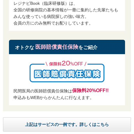
第7条 設備など
レジナビBook（臨床研修版）は、
民間医局会員は、当社のサービス（以下、本サービスという）を利用する
全国の研修病院の基本情報が一冊に集約した先輩たちも
にあたり、以下について承諾したものとみなします。
みんな使っている病院探しの強い味方。
1 設備等の準備
会員の方にのみ無料でお配りしています。
会員は、本サービスの利用に要する通信機器、ソフトウェア、およびそれ
らを使用するために必要なすべての機器、回線利用の契約、接続環境を自
己の責任と費用で準備し、その他各サービスを利用するために必要な準備
についても同様に自己の判断で行うものとします。
医師賠償責任保険
オトクな
をご紹介
第8条 投稿内容の削除
1 会員が当社に登録し、インターネット上で提供した情報や文章等が、以
下の条件に該当する場合、当社または当社関係者は会員に通知し、当該情
報や文章等を削除することができるものとします。
1.1 第3条各号の禁止行為を行った場合
1.2 当社の保守管理上、当該情報や文章等の削除が必要であると判断した場
合
保険料20%OFF!!
民間医局の医師賠償責任保険は
1.3 登録や提供された情報、文章の容量等が、当社の機器に設定された所定
の記録容量や文書数を超過した場合
申込みもWEBからかんたんに行なえます。
2 前項の規定に関係なく、当社または当社関係者が情報の削除義務を負う
ものではありません。
3 この規定に基づき、当社または当社関係者が情報を削除、または削除し
なかったことにより、会員または第三者に損害が生じた場合、当社または
上記はサービスの一例です。詳しくはこちら
当社関係者は一切の責任を負わないものとします。