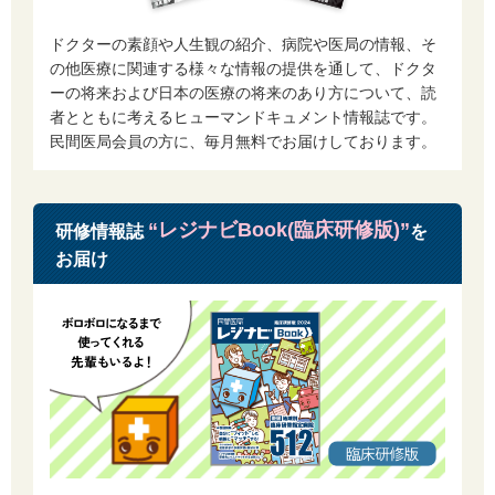
2 退会の手続きを完了した個人情報は全て抹消され、再度当社のサービス
を利用する場合は新たに会員登録が必要となります。
ドクターの素顔や人生観の紹介、病院や医局の情報、そ
3 前項に関わらず、職業安定法に基づき保管が定められている個人情報に
の他医療に関連する様々な情報の提供を通して、ドクタ
ついては、保存期間が経過後に抹消するものとします。
ーの将来および日本の医療の将来のあり方について、読
4 当社が別途定める一定期間にご利用が一度もなかった場合、当該会員の
者とともに考えるヒューマンドキュメント情報誌です。
了承を得ることなくサービス提供の停止または登録を抹消する事ができる
ものとします｡
民間医局会員の方に、毎月無料でお届けしております。
第5条 除名
1 当社は、次のいずれかに該当する会員につき、事前に通知することな
く、サービスの全部または一部の利用を一時中止、または会員から除名す
“レジナビBook(臨床研修版)”
研修情報誌
を
る事ができるものとします｡
お届け
1.1 入会時に虚偽申告をした場合
1.2 他者のID（メールアドレス）・パスワードを盗用した場合
1.3 当社の運営を妨害した場合
1.4 第3条の各号に違反する行為があった場合
1.5 当社が会員として不適当と判断した場合
第6条 当社の責任
会員登録及びサービスの利用により生じる一切の損害につき、当社は、通
常かつ直接の損害及び当社の故意または重過失による損害を除き、一切責
任を負わないものとします｡