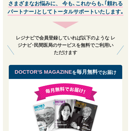
なIDを当社が判断できるものとします。
さまざまなお悩みに、
今も､これからも､｢頼れる
パートナー｣としてトータルサポートいたします｡
第3条 禁止行為
会員は以下の行為を行なわないものとします｡
1 意図的に虚偽の情報を登録する行為
2 ID（メールアドレス）またはパスワードを他人に貸与、譲渡などして、
当社のサービスを使用させる行為
レジナビで会員登録していれば以下のような
レ
3 他の会員のID（メールアドレス）またはパスワードを不正に使用する行
ジナビ･民間医局のサービスを無料でご利用い
為
4 著作権、商標権、プライバシー権、氏名権、肖像権、名誉等の他人の権
ただけます
利を侵害する行為
5 個人や団体を誹謗中傷する行為
6 法令、公序良俗に反する行為、またはその恐れのある行為
DOCTOR’S MAGAZINE
毎月無料
を
でお届け
7 当社のサービスに支障をきたす恐れのある行為、その他当社が不適当と
判断する行為
8 当社のサービスを通して入手した情報を、複製、販売、出版、その他私
的利用の範囲を超えて使用する行為
9 当社のサービスを営利目的として利用する行為
10 当社の運営を妨げる行為、または信頼を毀損する行為
第4条 退会
1 会員が退会を希望する場合は、お問い合わせフォーム［https://www.doct
or-agent.com/inquiry］よりご連絡いただき、いつでも退会できるものとし
ます。