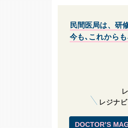
第3条 禁止行為
会員は以下の行為を行なわないものと
1 意図的に虚偽の情報を登録する行
民間医局は、研
2 ID（メールアドレス）またはパ
3 他の会員のID（メールアドレス
今も､これからも
4 著作権、商標権、プライバシー
5 個人や団体を誹謗中傷する行為
6 法令、公序良俗に反する行為、ま
7 当社のサービスに支障をきたす
8 当社のサービスを通して入手し
9 当社のサービスを営利目的として
10 当社の運営を妨げる行為、また
第4条 退会
1 会員が退会を希望する場合は、お問い合わ
とします。
レジナビ
2 退会の手続きを完了した個人情
3 前項に関わらず、職業安定法に
4 当社が別途定める一定期間にご
DOCTOR’S MAG
るものとします｡