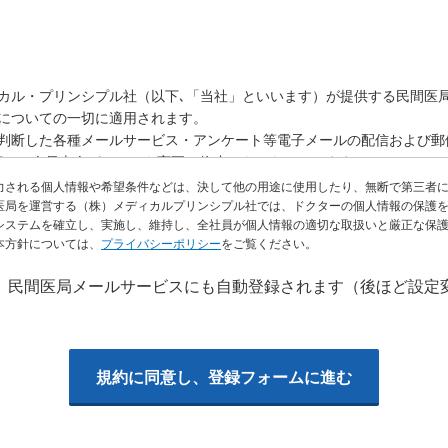
カル・プリンシプル社（以下､「当社」といいます）が提供する民間医
についての一切に適用されます。
と判断した各種メールサービス・アンケート等電子メールの配信および郵
類は、会員本人がいつでも変更・停止できるものとします。
力される個人情報や希望条件などは、決して他の用途に使用したり、無断で第三者
医局を運営する（株）メディカルプリンシプル社では、ドクターの個人情報の保護
システムを確立し、実施し、維持し、全社員が個人情報の適切な取扱いと厳正な保
といいます）とは、医学生及び医師免許を有する者を対象とし、当社に個
本方針については、
プライバシーポリシー
をご覧ください。
。当該会員登録および承認後、会員は当社のサービスを利用できるもの
本規約を承諾したものとみなします｡
、民間医局メールサービスにも自動登録されます（後ほど設定
がその内容につき責任を負うものとします。
でも変更・追加・削除できるものとします。
て当社のサービスを利用するものとします｡
有するものとします。1人が複数のIDを保有すること、複数人が1つのI
規約に同意し、登録フォームに進む
る社内規程に基づいて同一の会員と判断した場合は、最新のIDを有効と
用及び契約の状況を踏まえて、有効なIDを当社が判断できるものとし