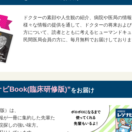
る会員につき、事前に通知することなく、サービスの全部または一部の利
ドクターの素顔や人生観の紹介、病院や医局の情報
様々な情報の提供を通して、ドクターの将来および
方について、読者とともに考えるヒューマンドキュ
・パスワードを盗用した場合
民間医局会員の方に、毎月無料でお届けしておりま
あった場合
した場合
生じる一切の損害につき、当社は、通常かつ直接の損害及び当社の故意
ビBook(臨床研修版)”
をお届け
以下、本サービスという）を利用するにあたり、以下について承諾した
修版）は、
通信機器、ソフトウェア、およびそれらを使用するために必要なすべて
報が一冊に集約した先輩た
各サービスを利用するために必要な準備についても同様に自己の判断で
院探しの強い味方。