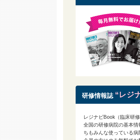
第5条 除名
1 当社は、次のいずれかに該当す
る事ができるものとします｡
1.1 入会時に虚偽申告をした場合
1.2 他者のID（メールアドレス）
1.3 当社の運営を妨害した場合
1.4 第3条の各号に違反する行為が
1.5 当社が会員として不適当と判断
第6条 当社の責任
会員登録及びサービスの利用により
責任を負わないものとします｡
“レジナ
研修情報誌
第7条 設備など
民間医局会員は、当社のサービス（
1 設備等の準備
レジナビBook（臨床研
会員は、本サービスの利用に要する
全国の研修病院の基本情
自己の責任と費用で準備し、その他
ちもみんな使っている病