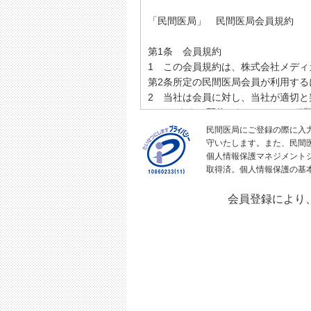
「民間医局」 民間医局会員規約
第1条 会員規約
1 この会員規約は、株式会社メディ
第2条所定の民間医局会員が利用する
2 当社は会員に対し、当社が適切
のとします。配信されるメールの種
民間医局にご登録の際に入
第2条 民間医局会員
守いたします。また、民間
個人情報保護マネジメント
1 民間医局会員（以下、「会員」
取得済。個人情報保護の基
当社がこれを承認した者をいいます
2 会員は会員登録を行った時点で､
会員登録により
3 会員が登録した情報は会員自ら
4 登録した情報は会員本人がいつ
5 会員は自らの意思及び責任を持っ
6 会員は、1人につき1つのIDを保
のとします。
複数のIDについて、別途当社が定め
ただし、上記に関わらずサービスの利