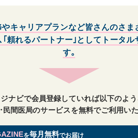
します｡
為
修やキャリアプランなど皆さんのさま
スワードを他人に貸与、譲渡などして、当社のサービスを使用させる行為
）またはパスワードを不正に使用する行為
､｢頼れるパートナー｣としてトータ
権、氏名権、肖像権、名誉等の他人の権利を侵害する行為
す｡
たはその恐れのある行為
恐れのある行為、その他当社が不適当と判断する行為
た情報を、複製、販売、出版、その他私的利用の範囲を超えて使用する行
利用する行為
は信頼を毀損する行為
レジナビで会員登録していれば以下のよう
せフォーム［https://www.doctor-agent.com/inquiry
･民間医局のサービスを無料でご利用い
報は全て抹消され、再度当社のサービスを利用する場合は新たに会員登録
基づき保管が定められている個人情報については、保存期間が経過後に抹
利用が一度もなかった場合、当該会員の了承を得ることなくサービス提供
AZINE
毎月無料
を
でお届け