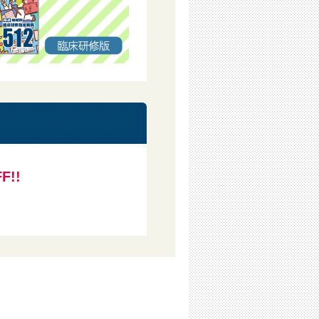
たは当社関係者は会員に通知し、当該
合
第三者に損害が生じた場合、当社また
F!!
含む、正当な権利を有する第三者に帰
ウェア、またそれらに含まれるコンテ
用等してはならないものとします。
送信（送信可能化を含む）、伝送、配
することについて、会員は事前に承諾
す。
与えないこととします。
たは必要な権利者の許諾を得た文章、