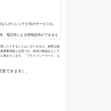
局ならびにレジナビ等のサービスを、
便、電話等による情報提供ができるも
に渡したりすることはございません。秘密は厳
を最重要課題と位置づけ、経営の取組みとして
護に努めています。「プライバシーマーク」も
人情報およびその他の情報を登録し、
とします。
変更できます）。
Dを共同して保有することはできないも
します。
ます。