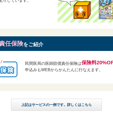
配りしています。
ネット上で提供した情報や文章等が、以下の条件に該当する場合、当社ま
るものとします。
合
や文章等の削除が必要であると判断した場合
の容量等が、当社の機器に設定された所定の記録容量や文書数を超過した場
たは当社関係者が情報の削除義務を負うものではありません。
当社関係者が情報を削除、または削除しなかったことにより、会員または
責任保険
をご紹介
いものとします。
保険料20%OF
コンテンツ等の知的財産権は、当社や当該コンテンツを提供する提携先を
民間医局の医師賠償責任保険は
申込みもWEBからかんたんに行なえます。
から事前に承諾を受けた場合を除き、本サービスや当社が提供するソフト
変、転載、公衆送信（送信可能化を含む）、伝送、配布、出版、営業使
社はコンテンツ等やそれらを複製、譲渡、貸与、翻訳、改変、転載、公衆
権利および当該行為によって会員が得た利益相当額を請求する権利を有
供される情報を統計処理して得られる結果の著作権を保有するものとしま
上記はサービスの一例です。詳しくはこちら
合、会員は自己の責任と費用において問題を解決し、当社に迷惑や損害を
編集を含む投稿をする場合、著作権等の必要な知的財産権を有するか、ま