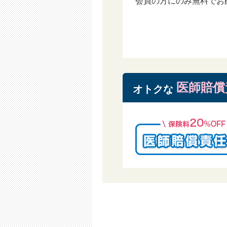
会員の方にのみ無料でお
第8条 投稿内容の削除
1 会員が当社に登録し、インター
情報や文章等を削除することができ
1.1 第3条各号の禁止行為を行った場
1.2 当社の保守管理上、当該情報
1.3 登録や提供された情報、文章
2 前項の規定に関係なく、当社ま
3 この規定に基づき、当社または
医師賠償
オトクな
は当社関係者は一切の責任を負わな
第9条 知的財産権等
1 本サービスにおいて提供される
属するものとします。
2 会員は、当社や提携先、広告主
ンツを複製、譲渡、貸与、翻訳、改
3 会員が前項に違反した場合、当
布、出版、営業使用等を差し止める
したものとみなします。
4 当社は、本サービスを通じて提
5 会員が本条の規定に違反した場
6 会員は、本サービスを利用し、