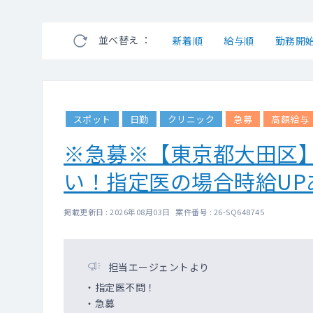
並べ替え ：
新着順
給与順
勤務開
スポット
日勤
クリニック
急募
高額給与
※急募※【東京都大田区
い！指定医の場合時給UP
掲載更新日 : 2026年08月03日 案件番号 : 26-SQ648745
担当エージェントより
・指定医不問！
・急募