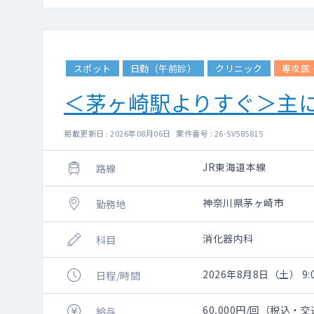
スポット
日勤（午前診）
クリニック
専攻医
＜茅ヶ崎駅よりすぐ＞主
掲載更新日 : 2026年08月06日 案件番号 : 26-SV585815
JR東海道本線
路線
神奈川県茅ヶ崎市
勤務地
消化器内科
科目
2026年8月8日（土） 9:0
日程/時間
60,000円/回（税込・
給与