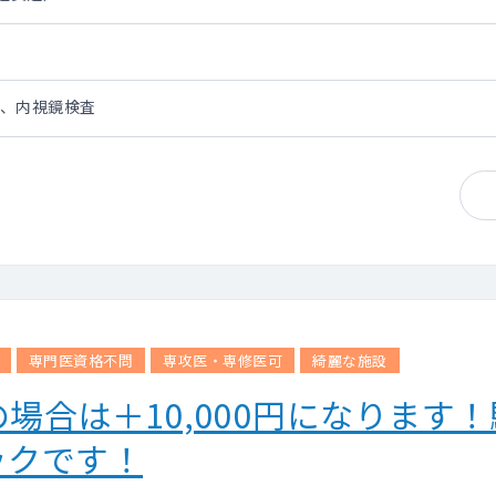
ク、内視鏡検査
専門医資格不問
専攻医・専修医可
綺麗な施設
合は＋10,000円になります！
ックです！