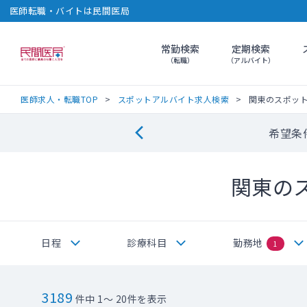
医師転職・バイトは民間医局
常勤検索
定期検索
民間医局
（転職）
（アルバイト）
医師求人・転職TOP
スポットアルバイト求人検索
関東のスポッ
希望条
関東の
日程
診療科目
勤務地
1
3189
件中 1～ 20件を表示