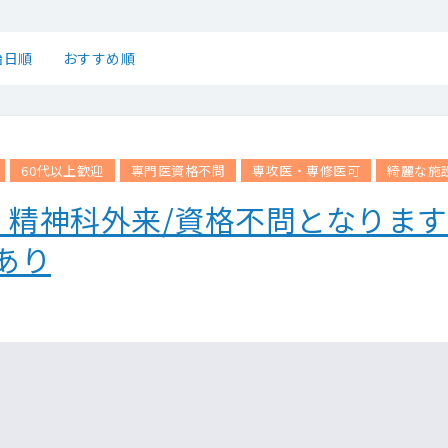
始日順
おすすめ順
60代以上歓迎
専門医資格不問
専攻医・専修医可
綺麗な施
】精神科外来/資格不問となりま
あり