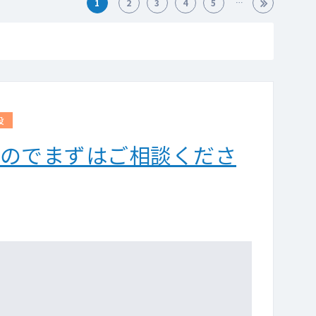
1
2
3
4
5
設
すのでまずはご相談くださ