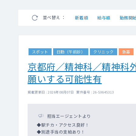
並べ替え ：
新着順
給与順
勤務開
スポット
日勤（午前診）
クリニック
急募
京都府／精神科／精神科
願いする可能性有
掲載更新日 : 2026年08月07日 案件番号 : 26-SX645313
担当エージェントより
◆駅チカ・アクセス良好！
◆別途手当の支給あり！