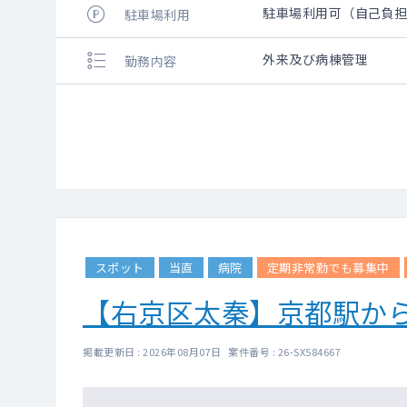
駐車場利用可（自己負
駐車場利用
外来及び病棟管理
勤務内容
スポット
当直
病院
定期非常勤でも募集中
【右京区太秦】京都駅か
掲載更新日 : 2026年08月07日 案件番号 : 26-SX584667