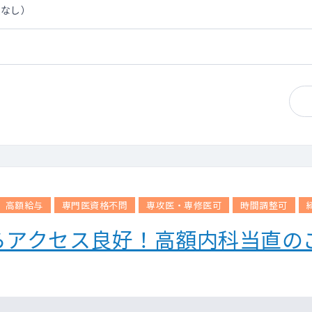
担なし）
高額給与
専門医資格不問
専攻医・専修医可
時間調整可
らアクセス良好！高額内科当直の