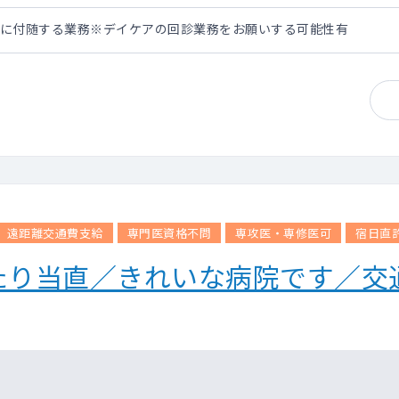
れに付随する業務※デイケアの回診業務をお願いする可能性有
遠距離交通費支給
専門医資格不問
専攻医・専修医可
宿日直
たり当直／きれいな病院です／交