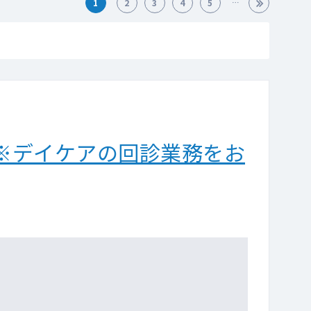
1
2
3
4
5
※デイケアの回診業務をお