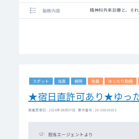
精神科外来診療と、そ
勤務内容
スポット
当直
病院
急募
ゆったり勤務
★宿日直許可あり★ゆっ
掲載更新日 : 2026年08月07日 案件番号 : 26-SX636035
担当エージェントより