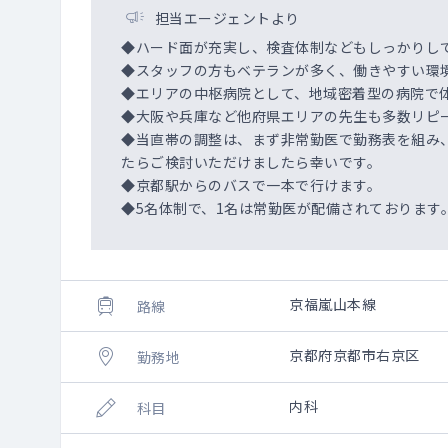
担当エージェントより
◆ハード面が充実し、検査体制などもしっかりし
◆スタッフの方もベテランが多く、働きやすい環
◆エリアの中枢病院として、地域密着型の病院で
◆大阪や兵庫など他府県エリアの先生も多数リピ
◆当直帯の調整は、まず非常勤医で勤務表を組み
たらご検討いただけましたら幸いです。
◆京都駅からのバスで一本で行けます。
◆5名体制で、1名は常勤医が配備されております
京福嵐山本線
路線
京都府京都市右京区
勤務地
内科
科目