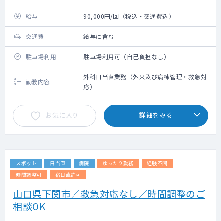
給与
90,000円/回（税込・交通費込）
交通費
給与に含む
駐車場利用
駐車場利用可（自己負担なし）
外科日当直業務（外来及び病棟管理・救急対
勤務内容
応）
お気に入り
詳細をみる
スポット
日当直
病院
ゆったり勤務
経験不問
時間調整可
宿日直許可
山口県下関市／救急対応なし／時間調整のご
相談OK