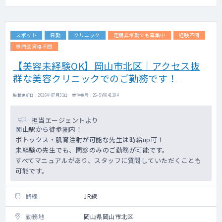
スポット
日勤
クリニック
定期非常勤でも募集中
経験不問
専門医資格不問
【美容未経験OK】岡山市北区｜アクセス抜
群な美容クリニックでのご勤務です！
掲載更新日 : 2026年07月31日 案件番号 : 26-SW641104
担当エージェントより
岡山駅から徒歩圏内！
ボトックス・肌育注射が可能な先生は時給up可！
未経験の先生でも、問診のみのご勤務が可能です。
すべてマニュアルがあり、スタッフに質問していただくことも
可能です。
路線
JR線
勤務地
岡山県岡山市北区