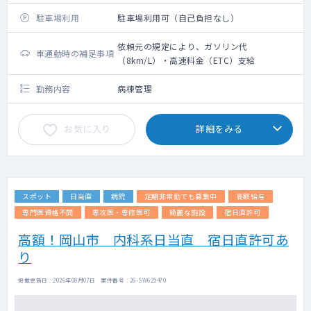
駐車場利用
駐車場利用可（自己負担なし）
依頼元の規定により、ガソリン代
車通勤時の補足事項
（8km/L）・高速料金（ETC）支給
勤務内容
病棟管理
お気に入り
詳細をみる
スポット
日当直
病院
定期非常勤でも募集中
高額給与
専門医資格不問
専攻医・専修医可
綺麗な施設
宿日直許可
高額！岡山市 内科系日当直 宿日直許可あ
り
掲載更新日 : 2026年08月07日 案件番号 : 26-SW625470