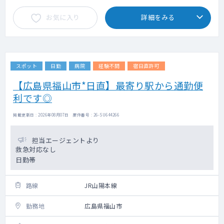
お気に入り
詳細をみる
スポット
日勤
病院
経験不問
宿日直許可
【広島県福山市*日直】最寄り駅から通勤便
利です◎
掲載更新日 : 2026年08月07日 案件番号 : 26-SU644266
担当エージェントより
救急対応なし
日勤帯
路線
JR山陽本線
勤務地
広島県福山市