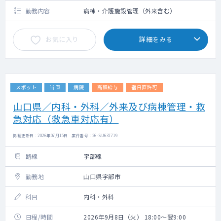
勤務内容
病棟・介護施設管理（外来含む）
お気に入り
詳細をみる
スポット
当直
病院
高額給与
宿日直許可
山口県／内科・外科／外来及び病棟管理・救
急対応（救急車対応有）
掲載更新日 : 2026年07月15日 案件番号 : 26-SU637719
路線
宇部線
勤務地
山口県宇部市
科目
内科・外科
日程/時間
2026年9月8日（火） 18:00～翌9:00