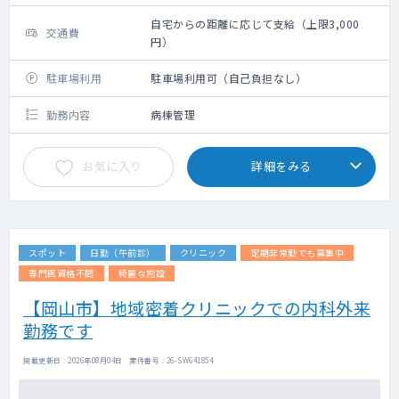
自宅からの距離に応じて支給（上限3,000
交通費
円）
駐車場利用
駐車場利用可（自己負担なし）
勤務内容
病棟管理
お気に入り
詳細をみる
スポット
日勤（午前診）
クリニック
定期非常勤でも募集中
専門医資格不問
綺麗な施設
【岡山市】地域密着クリニックでの内科外来
勤務です
掲載更新日 : 2026年08月04日 案件番号 : 26-SW641854