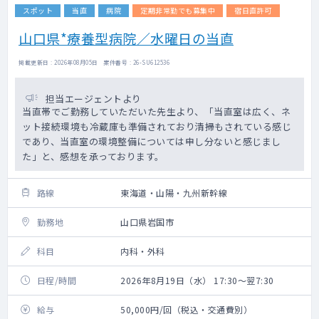
スポット
当直
病院
定期非常勤でも募集中
宿日直許可
山口県*療養型病院／水曜日の当直
掲載更新日 : 2026年08月05日 案件番号 : 26-SU612536
担当エージェントより
当直帯でご勤務していただいた先生より、「当直室は広く、ネ
ット接続環境も冷蔵庫も準備されており清掃もされている感じ
であり、当直室の環境整備については申し分ないと感じまし
た」と、感想を承っております。
路線
東海道・山陽・九州新幹線
勤務地
山口県岩国市
科目
内科・外科
日程/時間
2026年8月19日（水） 17:30～翌7:30
給与
50,000円/回（税込・交通費別）