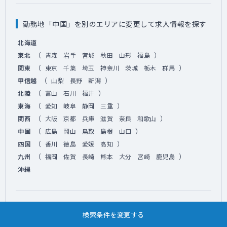
勤務地「中国」を別のエリアに変更して求人情報を探す
北海道
（
）
東北
青森
岩手
宮城
秋田
山形
福島
（
）
関東
東京
千葉
埼玉
神奈川
茨城
栃木
群馬
（
）
甲信越
山梨
長野
新潟
（
）
北陸
富山
石川
福井
（
）
東海
愛知
岐阜
静岡
三重
（
）
関西
大阪
京都
兵庫
滋賀
奈良
和歌山
（
）
中国
広島
岡山
鳥取
島根
山口
（
）
四国
香川
徳島
愛媛
高知
（
）
九州
福岡
佐賀
長崎
熊本
大分
宮崎
鹿児島
沖縄
こだわり条件「外来・病棟管理」を別の条件に変更して
検索条件を変更する
求人情報を探す