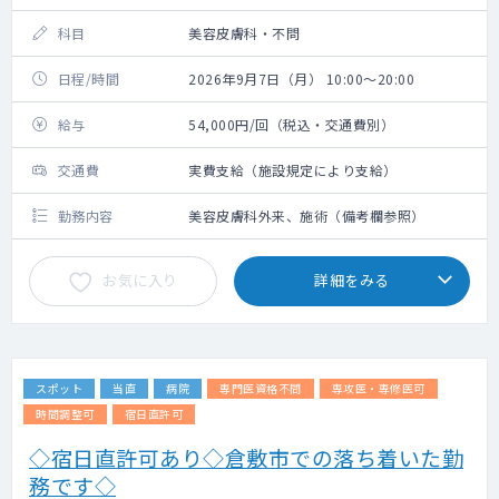
科目
美容皮膚科・不問
日程/時間
2026年9月7日（月） 10:00～20:00
給与
54,000円/回（税込・交通費別）
交通費
実費支給（施設規定により支給）
勤務内容
美容皮膚科外来、施術（備考欄参照）
お気に入り
詳細をみる
スポット
当直
病院
専門医資格不問
専攻医・専修医可
時間調整可
宿日直許可
◇宿日直許可あり◇倉敷市での落ち着いた勤
務です◇