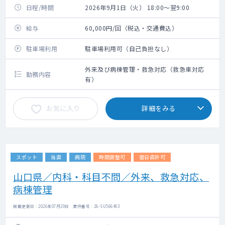
日程/時間
2026年9月1日（火） 18:00～翌9:00
給与
60,000円/回（税込・交通費込）
駐車場利用
駐車場利用可（自己負担なし）
外来及び病棟管理・救急対応（救急車対応
勤務内容
有）
お気に入り
詳細をみる
スポット
当直
病院
時間調整可
宿日直許可
山口県／内科・科目不問／外来、救急対応、
病棟管理
掲載更新日 : 2026年07月29日 案件番号 : 26-SU566403