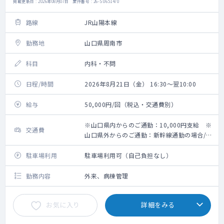
掲載更新日 : 2026年08月07日 案件番号 : 26-SU651470
路線
JR山陽本線
勤務地
山口県周南市
科目
内科・不問
日程/時間
2026年8月21日（金） 16:30～翌10:00
給与
50,000円/回（税込・交通費別）
※山口県内からのご通勤：10,000円支給 ※
交通費
山口県外からのご通勤：新幹線通勤の場合/上
限25,000円、車通勤の場合/一律20,000円
駐車場利用
駐車場利用可（自己負担なし）
勤務内容
外来、病棟管理
お気に入り
詳細をみる