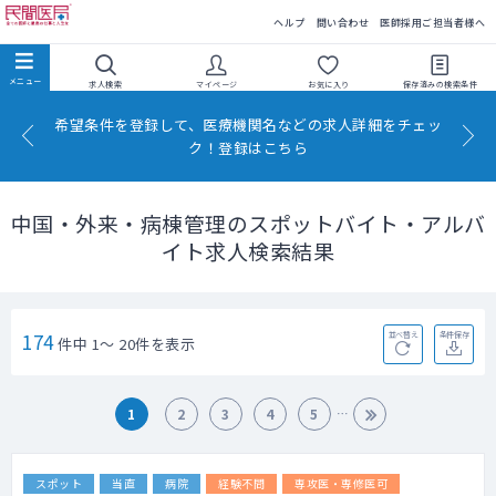
民間医局
ヘルプ
問い合わせ
医師採用ご担当者様へ
求人検索
マイページ
お気に入り
保存済みの
検索条件
希望条件を登録して、医療機関名などの求人詳細をチェッ
ク！登録はこちら
中国・外来・病棟管理のスポットバイト・アルバ
イト求人検索結果
174
並べ替え
条件保存
件中 1～ 20件を表示
1
2
3
4
5
スポット
当直
病院
経験不問
専攻医・専修医可