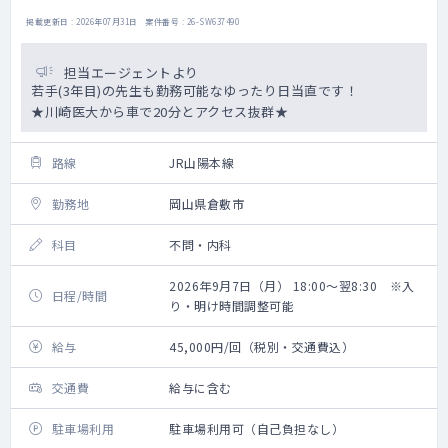
掲載更新日 : 2026年07月31日 案件番号 : 26-SW637490
担当エージェントより
若手(3年目)の先生も勤務可能なゆったり日当直です！
★川崎医大から車で20分とアクセス抜群★
路線
JR山陽本線
勤務地
岡山県倉敷市
科目
不問・内科
2026年9月7日（月） 18:00～翌8:30 ※入
日程/時間
り・明け時間調整可能
給与
45,000円/回（税別・交通費込）
交通費
給与に含む
駐車場利用
駐車場利用可（自己負担なし）