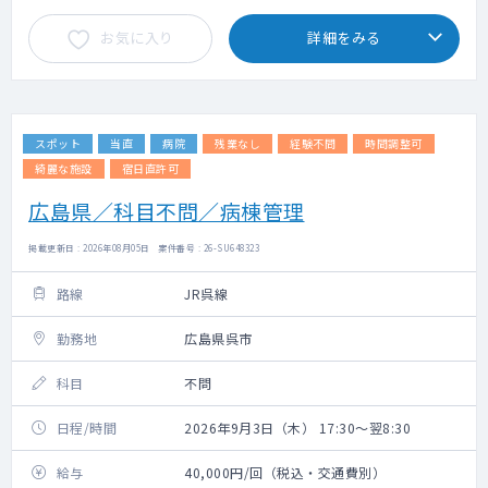
お気に入り
詳細をみる
スポット
当直
病院
残業なし
経験不問
時間調整可
綺麗な施設
宿日直許可
広島県／科目不問／病棟管理
掲載更新日 : 2026年08月05日 案件番号 : 26-SU648323
路線
JR呉線
勤務地
広島県呉市
科目
不問
日程/時間
2026年9月3日（木） 17:30～翌8:30
給与
40,000円/回（税込・交通費別）