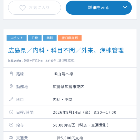
お気に入り
詳細をみる
スポット
日勤
病院
宿日直許可
広島県／内科・科目不問／外来、病棟管理
掲載更新日 : 2026年07月24日 案件番号 : 26-SU639551
路線
JR山陽本線
勤務地
広島県広島市東区
科目
内科・不問
日程/時間
2026年8月14日（金） 8:30～17:00
給与
50,000円/回（税込・交通費別）
交通費
一律5,000円支給