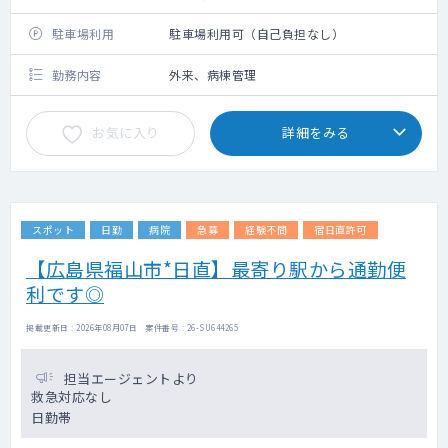
駐車場利用
駐車場利用可（自己負担なし）
勤務内容
外来、病棟管理
お気に入り
詳細をみる
スポット
日勤
病院
急募
経験不問
宿日直許可
【広島県福山市*日直】最寄り駅から通勤便
利です◎
掲載更新日 : 2026年08月07日 案件番号 : 26-SU644265
担当エージェントより
救急対応なし
日勤帯