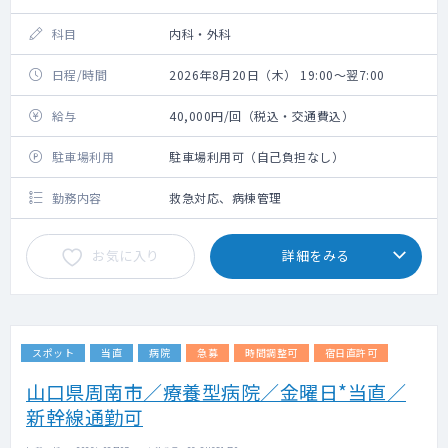
科目
内科・外科
日程/時間
2026年8月20日（木） 19:00～翌7:00
給与
40,000円/回（税込・交通費込）
駐車場利用
駐車場利用可（自己負担なし）
勤務内容
救急対応、病棟管理
お気に入り
詳細をみる
スポット
当直
病院
急募
時間調整可
宿日直許可
山口県周南市／療養型病院／金曜日*当直／
新幹線通勤可