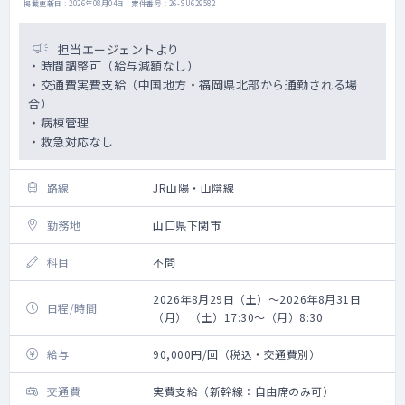
掲載更新日 : 2026年08月04日 案件番号 : 26-SU629582
担当エージェントより
・時間調整可（給与減額なし）
・交通費実費支給（中国地方・福岡県北部から通勤される場
合）
・病棟管理
・救急対応なし
路線
JR山陽・山陰線
勤務地
山口県下関市
科目
不問
2026年8月29日（土）～2026年8月31日
日程/時間
（月） （土）17:30～（月）8:30
給与
90,000円/回（税込・交通費別）
交通費
実費支給（新幹線：自由席のみ可）