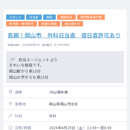
スポット
日当直
病院
高額給与
専門医資格不問
専攻医・専修医可
綺麗な施設
宿日直許可
高額！岡山市 外科日当直 宿日直許可あり
掲載更新日 : 2026年08月07日 案件番号 : 26-SW643885
担当エージェントより
きれいな施設です。
岡山駅から車15分
岡山大学からも車15分
路線
JR山陽本線
勤務地
岡山県岡山市北区
科目
外科
日程/時間
2026年8月29日（土） 12:00～翌8:00