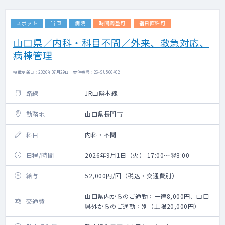
スポット
当直
病院
時間調整可
宿日直許可
山口県／内科・科目不問／外来、救急対応、
病棟管理
掲載更新日 : 2026年07月29日 案件番号 : 26-SU566402
路線
JR山陰本線
勤務地
山口県長門市
科目
内科・不問
日程/時間
2026年9月1日（火） 17:00～翌8:00
給与
52,000円/回（税込・交通費別）
山口県内からのご通勤：一律8,000円、山口
交通費
県外からのご通勤：別（上限20,000円）