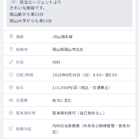
担当エージェントより
きれいな施設です。
岡山駅から車15分
岡山大学からも車15分
路線
JR山陽本線
勤務地
岡山県岡山市北区
科目
内科
日程/時間
2026年8月30日（日） 8:00～翌8:00
給与
115,000円/回（税込・交通費込）
交通費
給与に含む
駐車場利用
駐車場利用可（自己負担なし）
内科日当直業務（外来及び病棟管理・救急対
勤務内容
応）