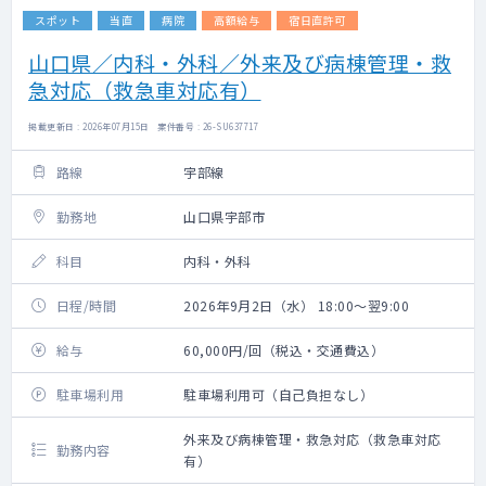
スポット
当直
病院
高額給与
宿日直許可
山口県／内科・外科／外来及び病棟管理・救
急対応（救急車対応有）
掲載更新日 : 2026年07月15日 案件番号 : 26-SU637717
路線
宇部線
勤務地
山口県宇部市
科目
内科・外科
日程/時間
2026年9月2日（水） 18:00～翌9:00
給与
60,000円/回（税込・交通費込）
駐車場利用
駐車場利用可（自己負担なし）
外来及び病棟管理・救急対応（救急車対応
勤務内容
有）