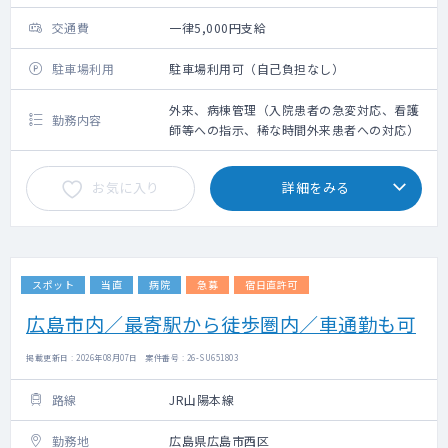
交通費
一律5,000円支給
駐車場利用
駐車場利用可（自己負担なし）
外来、病棟管理（入院患者の急変対応、看護
勤務内容
師等への指示、稀な時間外来患者への対応）
お気に入り
詳細をみる
スポット
当直
病院
急募
宿日直許可
広島市内／最寄駅から徒歩圏内／車通勤も可
掲載更新日 : 2026年08月07日 案件番号 : 26-SU651803
路線
JR山陽本線
勤務地
広島県広島市西区