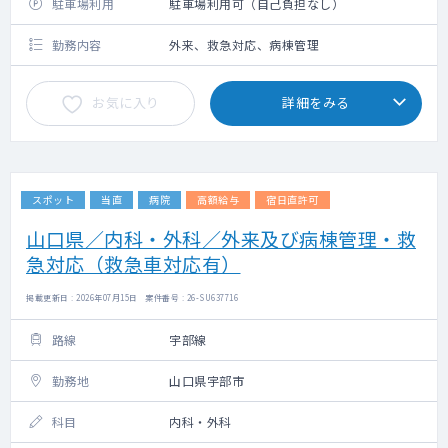
駐車場利用
駐車場利用可（自己負担なし）
勤務内容
外来、救急対応、病棟管理
お気に入り
詳細をみる
スポット
当直
病院
高額給与
宿日直許可
山口県／内科・外科／外来及び病棟管理・救
急対応（救急車対応有）
掲載更新日 : 2026年07月15日 案件番号 : 26-SU637716
路線
宇部線
勤務地
山口県宇部市
科目
内科・外科