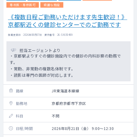
専攻医・専修医可
綺麗な施設
《複数日程ご勤務いただけます先生歓迎！》
京都駅近くの健診センターでのご勤務です
掲載更新日 : 2026年08月07日 案件番号 : 26-SX650489
担当エージェントより
・京都駅よりすぐの健診施設内での健診の内科診察の勤務で
す。
・常勤、非常勤の複数名体制です。
・読影は専門の医師が対応します。
路線
JR東海道本線線
勤務地
京都府京都市下京区
科目
不問
日程/時間
2026年8月21日（金） 9:00～12:30