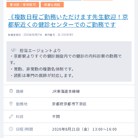
専攻医・専修医可
綺麗な施設
《複数日程ご勤務いただけます先生歓迎！京
都駅近くの健診センターでのご勤務です
掲載更新日 : 2026年08月07日 案件番号 : 26-SX650495
担当エージェントより
・京都駅よりすぐの健診施設内での健診の内科診察の勤務で
す。
・常勤、非常勤の複数名体制です。
・読影は専門の医師が対応します。
路線
JR東海道本線線
勤務地
京都府京都市下京区
科目
不問
日程/時間
2026年8月21日（金） 13:00～16:00