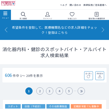
民間医局
ヘルプ
問い合わせ
医師採用ご担当者様へ
求人検索
マイページ
お気に入り
保存済みの
検索条件
希望条件を登録して、医療機関名などの求人詳細をチェッ
ク！登録はこちら
消化器内科・健診のスポットバイト・アルバイト
求人検索結果
606
並べ替え
条件保存
件中 1～ 20件を表示
1
2
3
4
5
スポット
日勤（午前診）
その他医療施設
定期非常勤でも募集中