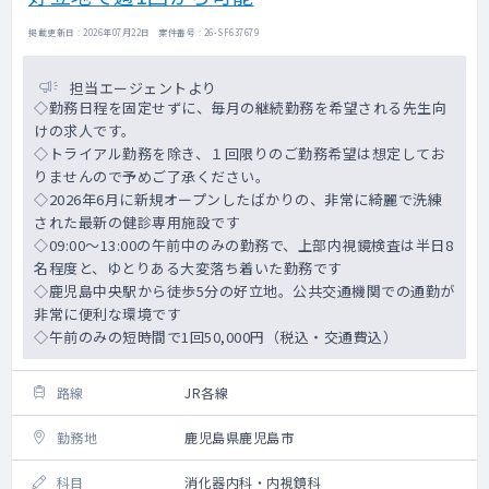
掲載更新日 : 2026年07月22日 案件番号 : 26-SF637679
担当エージェントより
◇勤務日程を固定せずに、毎月の継続勤務を希望される先生向
けの求人です。
◇トライアル勤務を除き、１回限りのご勤務希望は想定してお
りませんので予めご了承ください。
◇2026年6月に新規オープンしたばかりの、非常に綺麗で洗練
された最新の健診専用施設です
◇09:00～13:00の午前中のみの勤務で、上部内視鏡検査は半日8
名程度と、ゆとりある大変落ち着いた勤務です
◇鹿児島中央駅から徒歩5分の好立地。公共交通機関での通勤が
非常に便利な環境です
◇午前のみの短時間で1回50,000円（税込・交通費込）
路線
JR各線
勤務地
鹿児島県鹿児島市
科目
消化器内科・内視鏡科