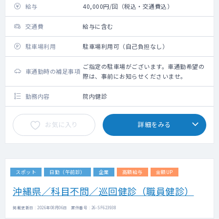
給与
40,000円/回（税込・交通費込）
交通費
給与に含む
駐車場利用
駐車場利用可（自己負担なし）
ご指定の駐車場がございます。車通勤希望の
車通勤時の補足事項
際は、事前にお知らせくださいませ。
勤務内容
院内健診
お気に入り
詳細をみる
スポット
日勤（午前診）
企業
高額給与
金額UP
沖縄県／科目不問／巡回健診（職員健診）
掲載更新日 : 2026年08月06日 案件番号 : 26-SF623938