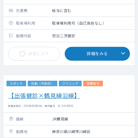
交通費
給与に含む
駐車場利用
駐車場利用可（自己負担なし）
勤務内容
労災二次健診
お気に入り
詳細をみる
スポット
日勤（午前診）
クリニック
高額給与
【出張健診×鶴見線沿線】
掲載更新日 : 2026年08月05日 案件番号 : 26-SV649958
路線
JR鶴見線
勤務地
神奈川県川崎市川崎区