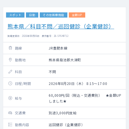
スポット
日勤
その他医療施設
金額UP
熊本県／科目不問／巡回健診（企業健診）
掲載更新日 : 2026年08月06日 案件番号 : 26-SF649712
路線
JR豊肥本線
勤務地
熊本県菊池郡大津町
科目
不問
日程/時間
2026年8月20日（木） 8:15～17:00
60,000円/回（税込・交通費別） ★金額UP
給与
しました★
交通費
別途3,000円支給
勤務内容
巡回健診（企業健診）