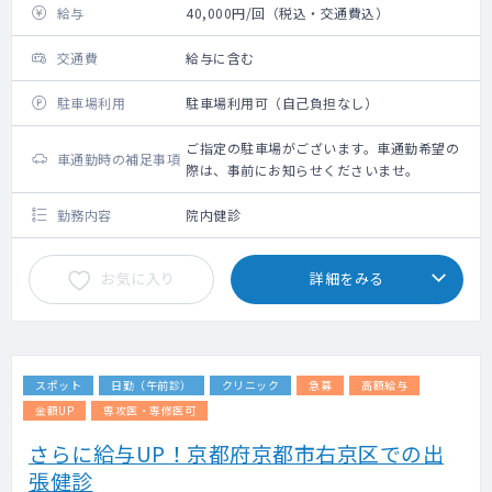
給与
40,000円/回（税込・交通費込）
交通費
給与に含む
駐車場利用
駐車場利用可（自己負担なし）
ご指定の駐車場がございます。車通勤希望の
車通勤時の補足事項
際は、事前にお知らせくださいませ。
勤務内容
院内健診
お気に入り
詳細をみる
スポット
日勤（午前診）
クリニック
急募
高額給与
金額UP
専攻医・専修医可
さらに給与UP！京都府京都市右京区での出
張健診