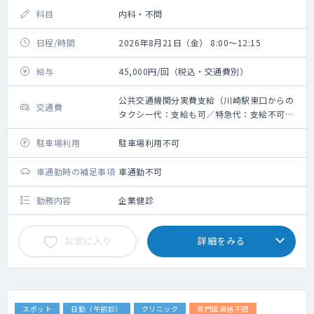
科目
内科・不問
日程/時間
2026年8月21日（金） 8:00～12:15
給与
45,000円/回（税込・交通費別）
公共交通機関分実費支給（川崎駅東口からの
交通費
タクシー代：支給も可／特急代：支給不可）
※上限10,000円
駐車場利用
駐車場利用不可
車通勤時の補足事項
車通勤不可
勤務内容
企業健診
お気に入り
詳細をみる
スポット
日勤（午前診）
クリニック
専門医資格不問