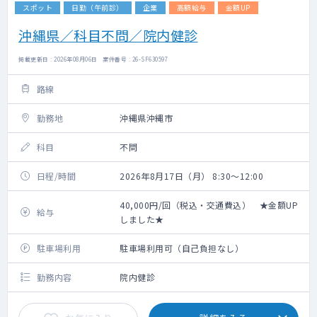
スポット
日勤（午前診）
企業
高額給与
金額UP
沖縄県／科目不問／院内健診
掲載更新日 : 2026年08月06日 案件番号 : 26-SF630597
路線
勤務地
沖縄県沖縄市
科目
不問
日程/時間
2026年8月17日（月） 8:30～12:00
40,000円/回（税込・交通費込） ★金額UP
給与
しました★
駐車場利用
駐車場利用可（自己負担なし）
勤務内容
院内健診