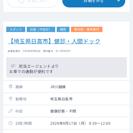
お気に入り
詳細をみる
スポット
日勤（午前診）
病院
専攻医・専修医可
【埼玉県日高市】健診・人間ドック
掲載更新日 : 2026年08月06日 案件番号 : 26-SR650843
担当エージェントより
お車での通勤が便利です
路線
JR川越線
勤務地
埼玉県日高市
科目
健康診断・不問
日程/時間
2026年8月17日（月） 8:30～12:00