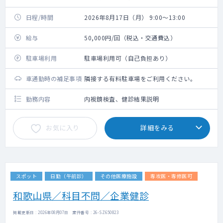
日程/時間
2026年8月17日（月） 9:00～13:00
給与
50,000円/回（税込・交通費込）
駐車場利用
駐車場利用可（自己負担あり）
車通勤時の補足事項
隣接する有料駐車場をご利用ください。
勤務内容
内視鏡検査、健診結果説明
お気に入り
詳細をみる
スポット
日勤（午前診）
その他医療施設
専攻医・専修医可
和歌山県／科目不問／企業健診
掲載更新日 : 2026年08月07日 案件番号 : 26-SZ650823