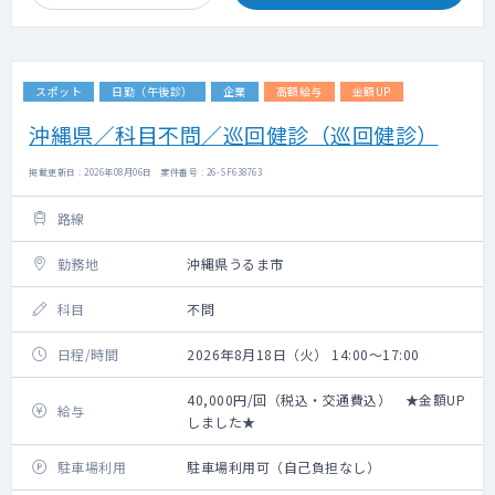
スポット
日勤（午後診）
企業
高額給与
金額UP
沖縄県／科目不問／巡回健診（巡回健診）
掲載更新日 : 2026年08月06日 案件番号 : 26-SF638763
路線
勤務地
沖縄県うるま市
科目
不問
日程/時間
2026年8月18日（火） 14:00～17:00
40,000円/回（税込・交通費込） ★金額UP
給与
しました★
駐車場利用
駐車場利用可（自己負担なし）