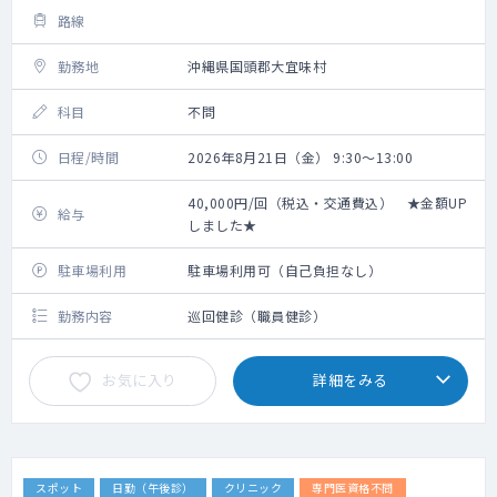
路線
勤務地
沖縄県国頭郡大宜味村
科目
不問
日程/時間
2026年8月21日（金） 9:30～13:00
40,000円/回（税込・交通費込） ★金額UP
給与
しました★
駐車場利用
駐車場利用可（自己負担なし）
勤務内容
巡回健診（職員健診）
お気に入り
詳細をみる
スポット
日勤（午後診）
クリニック
専門医資格不問