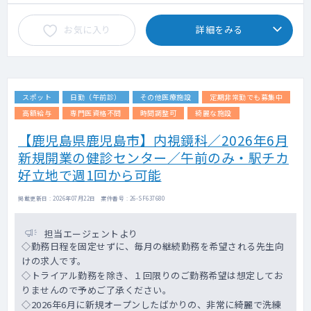
お気に入り
詳細をみる
スポット
日勤（午前診）
その他医療施設
定期非常勤でも募集中
高額給与
専門医資格不問
時間調整可
綺麗な施設
【鹿児島県鹿児島市】内視鏡科／2026年6月
新規開業の健診センター／午前のみ・駅チカ
好立地で週1回から可能
掲載更新日 : 2026年07月22日 案件番号 : 26-SF637680
担当エージェントより
◇勤務日程を固定せずに、毎月の継続勤務を希望される先生向
けの求人です。
◇トライアル勤務を除き、１回限りのご勤務希望は想定してお
りませんので予めご了承ください。
◇2026年6月に新規オープンしたばかりの、非常に綺麗で洗練