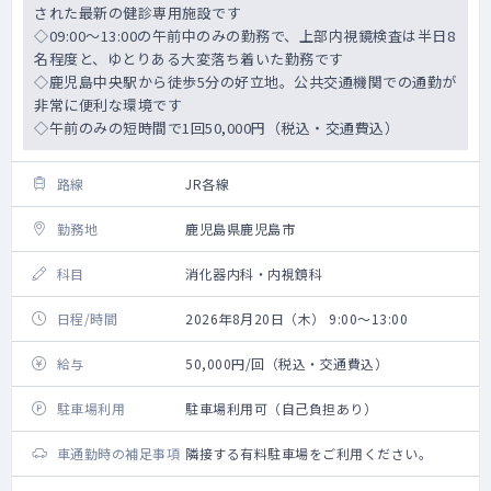
された最新の健診専用施設です
◇09:00～13:00の午前中のみの勤務で、上部内視鏡検査は半日8
名程度と、ゆとりある大変落ち着いた勤務です
◇鹿児島中央駅から徒歩5分の好立地。公共交通機関での通勤が
非常に便利な環境です
◇午前のみの短時間で1回50,000円（税込・交通費込）
路線
JR各線
勤務地
鹿児島県鹿児島市
科目
消化器内科・内視鏡科
日程/時間
2026年8月20日（木） 9:00～13:00
給与
50,000円/回（税込・交通費込）
駐車場利用
駐車場利用可（自己負担あり）
車通勤時の補足事項
隣接する有料駐車場をご利用ください。