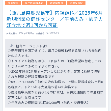
高額給与
専門医資格不問
時間調整可
綺麗な施設
【鹿児島県鹿児島市】内視鏡科／2026年6月
新規開業の健診センター／午前のみ・駅チカ
好立地で週1回から可能
掲載更新日 : 2026年07月22日 案件番号 : 26-SF637678
担当エージェントより
◇勤務日程を固定せずに、毎月の継続勤務を希望される先生向
けの求人です。
◇トライアル勤務を除き、１回限りのご勤務希望は想定してお
りませんので予めご了承ください。
◇2026年6月に新規オープンしたばかりの、非常に綺麗で洗練
された最新の健診専用施設です
◇09:00～13:00の午前中のみの勤務で、上部内視鏡検査は半日8
名程度と、ゆとりある大変落ち着いた勤務です
◇鹿児島中央駅から徒歩5分の好立地。公共交通機関での通勤が
非常に便利な環境です
◇午前のみの短時間で1回50,000円（税込・交通費込）