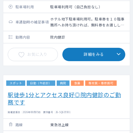
駐車場利用
駐車場利用可（自己負担なし）
ホテル地下駐車場利用可。駐車券を１０階事
車通勤時の補足事項
務所へお持ち頂ければ、無料券をお渡ししま
す。
勤務内容
院内健診
お気に入り
詳細をみる
スポット
日勤（午前診）
病院
急募
専攻医・専修医可
駅徒歩1分とアクセス良好◎院内健診のご勤
務です
掲載更新日 : 2026年08月05日 案件番号 : 26-SQ635501
路線
東急池上線