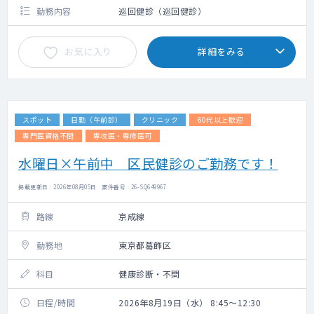
勤務内容
巡回健診（巡回健診）
お気に入り
詳細をみる
スポット
日勤（午前診）
クリニック
60代以上歓迎
専門医資格不問
専攻医・専修医可
水曜日×午前中 区民健診のご勤務です！
掲載更新日 : 2026年08月05日 案件番号 : 26-SQ649967
路線
京成線
勤務地
東京都葛飾区
科目
健康診断・不問
日程/時間
2026年8月19日（水） 8:45～12:30