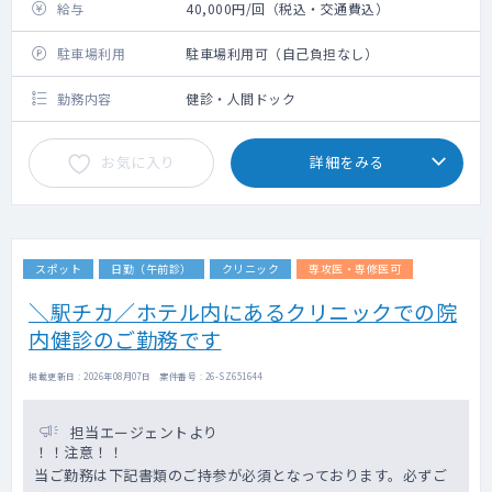
給与
40,000円/回（税込・交通費込）
駐車場利用
駐車場利用可（自己負担なし）
勤務内容
健診・人間ドック
お気に入り
詳細をみる
スポット
日勤（午前診）
クリニック
専攻医・専修医可
＼駅チカ／ホテル内にあるクリニックでの院
内健診のご勤務です
掲載更新日 : 2026年08月07日 案件番号 : 26-SZ651644
担当エージェントより
！！注意！！
当ご勤務は下記書類のご持参が必須となっております。必ずご