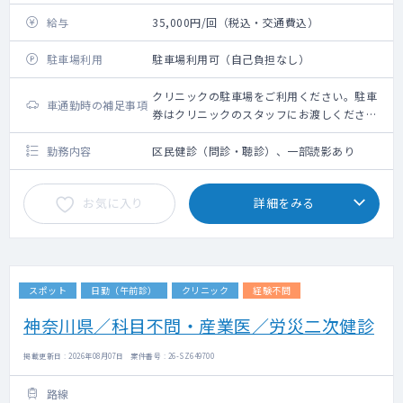
給与
35,000円/回（税込・交通費込）
駐車場利用
駐車場利用可（自己負担なし）
クリニックの駐車場をご利用ください。駐車
車通勤時の補足事項
券はクリニックのスタッフにお渡しくださ
い。
勤務内容
区民健診（問診・聴診）、一部読影あり
お気に入り
詳細をみる
スポット
日勤（午前診）
クリニック
経験不問
神奈川県／科目不問・産業医／労災二次健診
掲載更新日 : 2026年08月07日 案件番号 : 26-SZ649700
路線