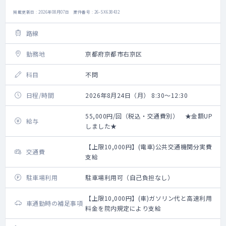
掲載更新日 : 2026年08月07日 案件番号 : 26-SX638432
路線
勤務地
京都府京都市右京区
科目
不問
日程/時間
2026年8月24日（月） 8:30～12:30
55,000円/回（税込・交通費別） ★金額UP
給与
しました★
【上限10,000円】(電車)公共交通機関分実費
交通費
支給
駐車場利用
駐車場利用可（自己負担なし）
【上限10,000円】(車)ガソリン代と高速利用
車通勤時の補足事項
料金を院内規定により支給