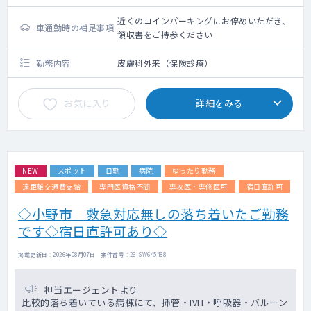
近くのコインパーキングにお停めいただき、
車通勤時の補足事項
領収書をご持参ください
勤務内容
皮膚科外来（保険診療）
お気に入り
詳細をみる
NEW
スポット
日勤
病院
ゆったり勤務
遠距離交通費支給
専門医資格不問
専攻医・専修医可
宿日直許可
◇小野市 救急対応無しの落ち着いたご勤務
です◇宿日直許可あり◇
掲載更新日 : 2026年08月07日 案件番号 : 26-SW645488
担当エージェントより
比較的落ち着いている病棟にて、挿管・IVH・呼吸器・バルーン