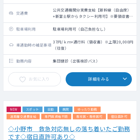
公共交通機関分実費支給【新幹線（自由席）
交通費
+新富士駅からタクシー利用可】※要領収書・
上限20,000円（往復）
駐車場利用
駐車場利用可（自己負担なし）
37円/ｋｍ+通行料（領収書）※上限20,000円
車通勤時の補足事項
（往復）
勤務内容
集団健診（出張検診バス）
お気に入り
詳細をみる
NEW
スポット
日勤
病院
ゆったり勤務
遠距離交通費支給
専門医資格不問
専攻医・専修医可
宿日直許可
◇小野市 救急対応無しの落ち着いたご勤務
です◇宿日直許可あり◇