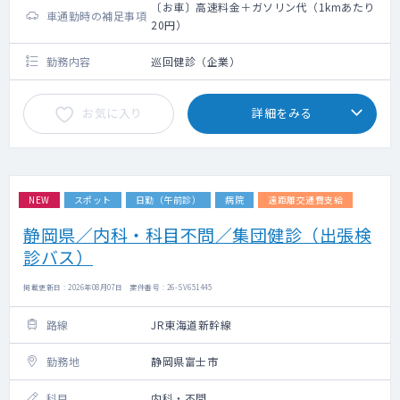
〔お車〕高速料金＋ガソリン代（1kmあたり
車通勤時の補足事項
20円）
勤務内容
巡回健診（企業）
お気に入り
詳細をみる
NEW
スポット
日勤（午前診）
病院
遠距離交通費支給
静岡県／内科・科目不問／集団健診（出張検
診バス）
掲載更新日 : 2026年08月07日 案件番号 : 26-SV651445
路線
JR東海道新幹線
勤務地
静岡県富士市
科目
内科・不問