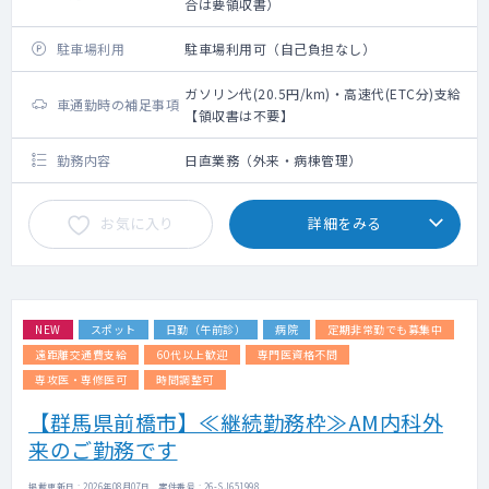
合は要領収書）
駐車場利用
駐車場利用可（自己負担なし）
ガソリン代(20.5円/km)・高速代(ETC分)支給
車通勤時の補足事項
【領収書は不要】
勤務内容
日直業務（外来・病棟管理）
お気に入り
詳細をみる
NEW
スポット
日勤（午前診）
病院
定期非常勤でも募集中
遠距離交通費支給
60代以上歓迎
専門医資格不問
専攻医・専修医可
時間調整可
【群馬県前橋市】≪継続勤務枠≫AM内科外
来のご勤務です
掲載更新日 : 2026年08月07日 案件番号 : 26-SJ651998