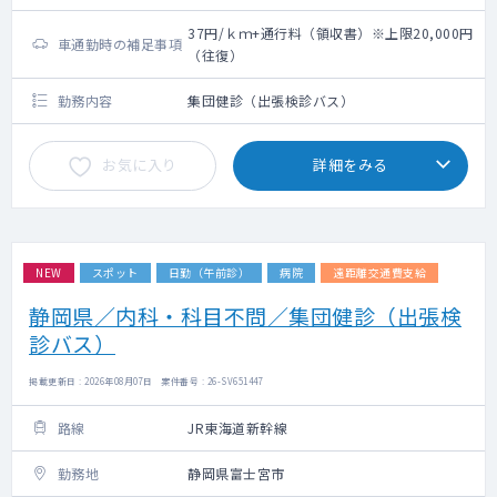
37円/ｋｍ+通行料（領収書）※上限20,000円
車通勤時の補足事項
（往復）
勤務内容
集団健診（出張検診バス）
お気に入り
詳細をみる
NEW
スポット
日勤（午前診）
病院
遠距離交通費支給
静岡県／内科・科目不問／集団健診（出張検
診バス）
掲載更新日 : 2026年08月07日 案件番号 : 26-SV651447
路線
JR東海道新幹線
勤務地
静岡県富士宮市