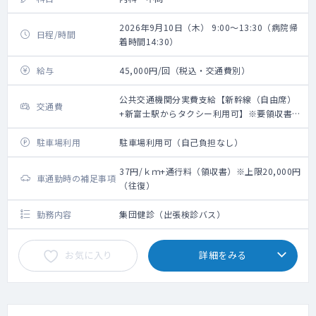
2026年9月10日（木） 9:00～13:30（病院帰
日程/時間
着時間14:30）
給与
45,000円/回（税込・交通費別）
公共交通機関分実費支給【新幹線（自由席）
交通費
+新富士駅からタクシー利用可】※要領収書・
上限20,000円（往復）
駐車場利用
駐車場利用可（自己負担なし）
37円/ｋｍ+通行料（領収書）※上限20,000円
車通勤時の補足事項
（往復）
勤務内容
集団健診（出張検診バス）
お気に入り
詳細をみる