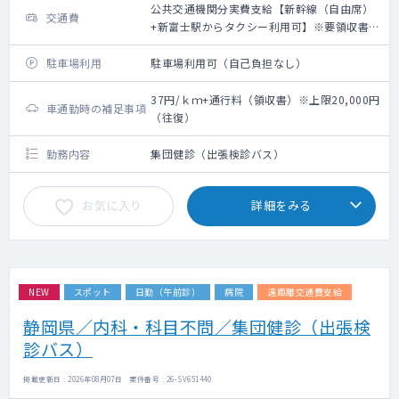
公共交通機関分実費支給【新幹線（自由席）
交通費
+新富士駅からタクシー利用可】※要領収書・
上限20,000円（往復）
駐車場利用
駐車場利用可（自己負担なし）
37円/ｋｍ+通行料（領収書）※上限20,000円
車通勤時の補足事項
（往復）
勤務内容
集団健診（出張検診バス）
お気に入り
詳細をみる
NEW
スポット
日勤（午前診）
病院
遠距離交通費支給
静岡県／内科・科目不問／集団健診（出張検
診バス）
掲載更新日 : 2026年08月07日 案件番号 : 26-SV651440