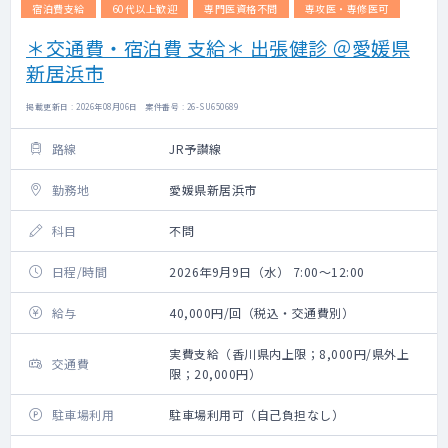
宿泊費支給
60代以上歓迎
専門医資格不問
専攻医・専修医可
＊交通費・宿泊費 支給＊ 出張健診 ＠愛媛県
新居浜市
掲載更新日 : 2026年08月06日 案件番号 : 26-SU650689
路線
JR予讃線
勤務地
愛媛県新居浜市
科目
不問
日程/時間
2026年9月9日（水） 7:00～12:00
給与
40,000円/回（税込・交通費別）
実費支給（香川県内上限；8,000円/県外上
交通費
限；20,000円）
駐車場利用
駐車場利用可（自己負担なし）