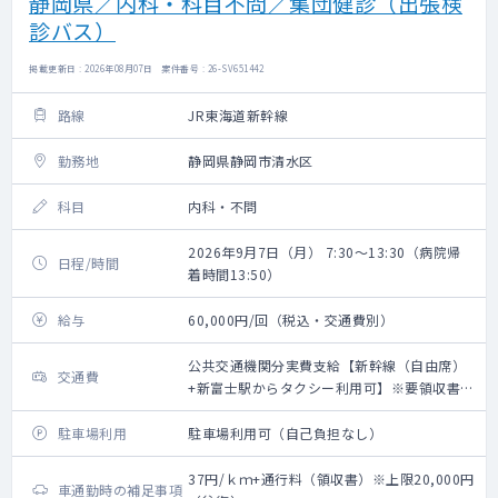
静岡県／内科・科目不問／集団健診（出張検
診バス）
掲載更新日 : 2026年08月07日 案件番号 : 26-SV651442
路線
JR東海道新幹線
勤務地
静岡県静岡市清水区
科目
内科・不問
2026年9月7日（月） 7:30～13:30（病院帰
日程/時間
着時間13:50）
給与
60,000円/回（税込・交通費別）
公共交通機関分実費支給【新幹線（自由席）
交通費
+新富士駅からタクシー利用可】※要領収書・
上限20,000円（往復）
駐車場利用
駐車場利用可（自己負担なし）
37円/ｋｍ+通行料（領収書）※上限20,000円
車通勤時の補足事項