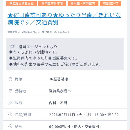
遠距離交通費支給
専門医資格不問
専攻医・専修医可
宿日直許可
★宿日直許可あり★ゆったり当直／きれいな
病院です／交通費別
掲載更新日 : 2026年08月07日 案件番号 : 26-SX636035
担当エージェントより
◆とてもきれいな建物です。
◆滋賀県内のゆったり目当直募集です。
◆他科の先生や若手の先生もご紹介歴がございます。
路線
JR琵琶湖線
勤務地
滋賀県彦根市
科目
内科・不問
日程/時間
2026年8月11日（火・祝） 16:30～翌8:30
給与
60,000円/回（税込・交通費別）