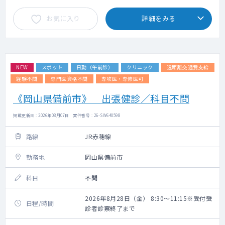
お気に入り
詳細をみる
NEW
スポット
日勤（午前診）
クリニック
遠距離交通費支給
経験不問
専門医資格不問
専攻医・専修医可
《岡山県備前市》 出張健診／科目不問
掲載更新日 : 2026年08月07日 案件番号 : 26-SW640598
路線
JR赤穂線
勤務地
岡山県備前市
科目
不問
2026年8月28日（金） 8:30～11:15※受付受
日程/時間
診者診察終了まで