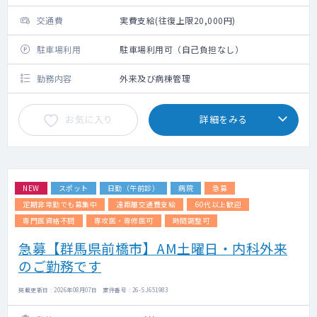
交通費
実費支給(往復上限20,000円)
駐車場利用
駐車場利用可（自己負担なし）
勤務内容
外来及び病棟管理
お気に入り
詳細をみる
NEW
スポット
日勤（午前診）
病院
急募
定期非常勤でも募集中
遠距離交通費支給
60代以上歓迎
専門医資格不問
専攻医・専修医可
時間調整可
急募【群馬県前橋市】AM土曜日・内科外来
のご勤務です
掲載更新日 : 2026年08月07日 案件番号 : 26-SJ651983