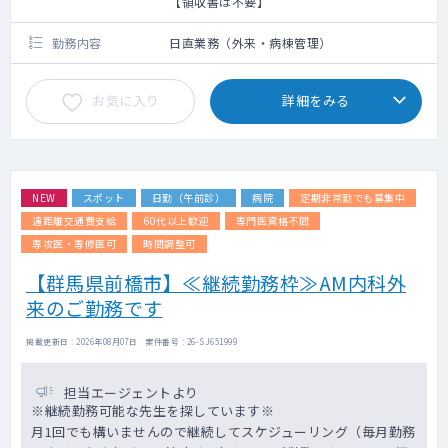
【領収書は不要】
勤務内容
日直業務（外来・病棟管理）
お気に入り
詳細をみる
NEW
スポット
日勤（午前診）
病院
定期非常勤でも募集中
遠距離交通費支給
60代以上歓迎
専門医資格不問
専攻医・専修医可
時間調整可
【群馬県前橋市】≪継続勤務枠≫AM内科外
来のご勤務です
掲載更新日 : 2026年08月07日 案件番号 : 26-SJ651999
担当エージェントより
※継続勤務可能な先生を探しています※
月1回でも構いませんので継続してスケジューリング（毎月勤務