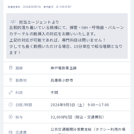
掲載更新日 : 2026年08月07日 案件番号 : 26-SW645487
担当エージェントより
比較的落ち着いている病棟にて、挿管・IVH・呼吸器・バルーン
カテーテルの脱挿入の対応をお願いいたします。
上記の対応が可能であれば、専門科目は問いません！
少しでも長く勤務いただける場合、15分単位で給与増額となり
ます！
路線
神戸電鉄粟生線
勤務地
兵庫県小野市
科目
不問
日程/時間
2026年9月5日（土） 9:00～17:00
給与
32,000円/回（税込・交通費別）
公共交通機関分実費支給（タクシー利用の場
交通費