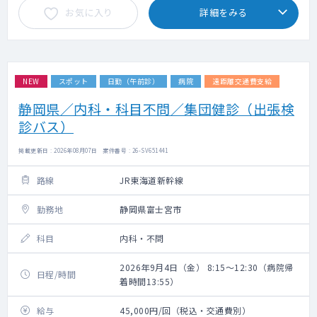
お気に入り
詳細をみる
NEW
スポット
日勤（午前診）
病院
遠距離交通費支給
静岡県／内科・科目不問／集団健診（出張検
診バス）
掲載更新日 : 2026年08月07日 案件番号 : 26-SV651441
路線
JR東海道新幹線
勤務地
静岡県富士宮市
科目
内科・不問
2026年9月4日（金） 8:15～12:30（病院帰
日程/時間
着時間13:55）
給与
45,000円/回（税込・交通費別）