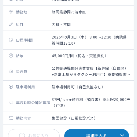
勤務地
静岡県静岡市清水区
科目
内科・不問
2026年9月3日（木） 8:00～12:30（病院帰
日程/時間
着時間13:10）
給与
45,000円/回（税込・交通費別）
公共交通機関分実費支給【新幹線（自由席）
交通費
+新富士駅からタクシー利用可】※要領収書・
上限20,000円（往復）
駐車場利用
駐車場利用可（自己負担なし）
37円/ｋｍ+通行料（領収書）※上限20,000円
車通勤時の補足事項
（往復）
勤務内容
集団健診（出張検診バス）
お気に入り
詳細をみる