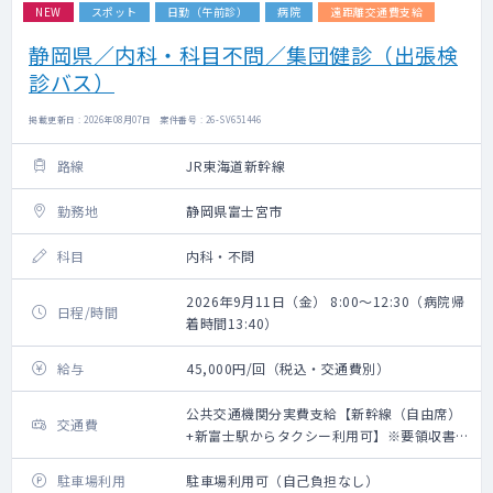
NEW
スポット
日勤（午前診）
病院
遠距離交通費支給
静岡県／内科・科目不問／集団健診（出張検
診バス）
掲載更新日 : 2026年08月07日 案件番号 : 26-SV651446
路線
JR東海道新幹線
勤務地
静岡県富士宮市
科目
内科・不問
2026年9月11日（金） 8:00～12:30（病院帰
日程/時間
着時間13:40）
給与
45,000円/回（税込・交通費別）
公共交通機関分実費支給【新幹線（自由席）
交通費
+新富士駅からタクシー利用可】※要領収書・
上限20,000円（往復）
駐車場利用
駐車場利用可（自己負担なし）