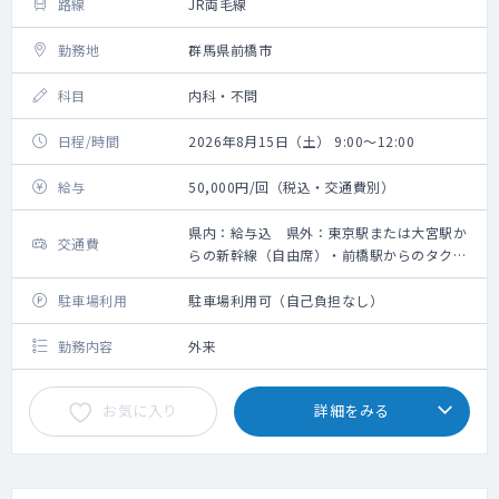
路線
JR両毛線
勤務地
群馬県前橋市
科目
内科・不問
日程/時間
2026年8月15日（土） 9:00～12:00
給与
50,000円/回（税込・交通費別）
県内：給与込 県外：東京駅または大宮駅か
交通費
らの新幹線（自由席）・前橋駅からのタクシ
ー代の支給あり【要領収書】、その他の地域
は応相談
駐車場利用
駐車場利用可（自己負担なし）
勤務内容
外来
お気に入り
詳細をみる