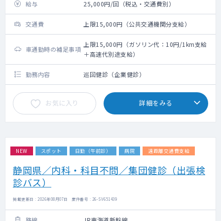
給与
25,000円/回（税込・交通費別）
交通費
上限15,000円（公共交通機関分支給）
上限15,000円（ガソリン代：10円/1km支給
車通勤時の補足事項
＋高速代別途支給）
勤務内容
巡回健診（企業健診）
お気に入り
詳細をみる
NEW
スポット
日勤（午前診）
病院
遠距離交通費支給
静岡県／内科・科目不問／集団健診（出張検
診バス）
掲載更新日 : 2026年08月07日 案件番号 : 26-SV651439
路線
JR東海道新幹線