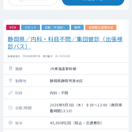
NEW
スポット
日勤（午前診）
病院
遠距離交通費支給
静岡県／内科・科目不問／集団健診（出張検
診バス）
掲載更新日 : 2026年08月07日 案件番号 : 26-SV651438
路線
JR東海道新幹線
勤務地
静岡県静岡市清水区
科目
内科・不問
2026年9月3日（木） 8:30～12:00（病院帰
日程/時間
着時間13:10）
給与
45,000円/回（税込・交通費別）