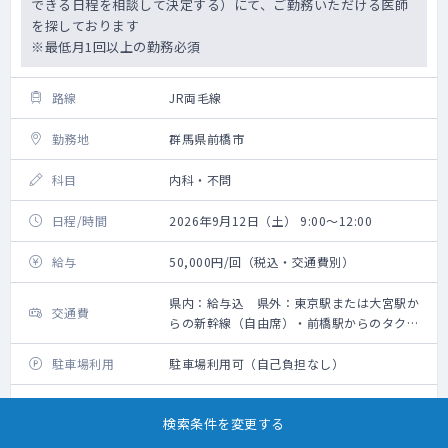
できる日程を相談して決定する）にて、ご勤務いただける医師
を探しております
※最低月1回以上の勤務必須
路線
JR両毛線
勤務地
群馬県前橋市
科目
内科・不問
日程/時間
2026年9月12日（土） 9:00～12:00
給与
50,000円/回（税込・交通費別）
県内：給与込 県外：東京駅または大宮駅か
交通費
らの新幹線（自由席）・前橋駅からのタクシ
ー代の支給あり【要領収書】、その他の地域
は応相談
駐車場利用
駐車場利用可（自己負担なし）
勤務内容
外来
検索条件を変更する