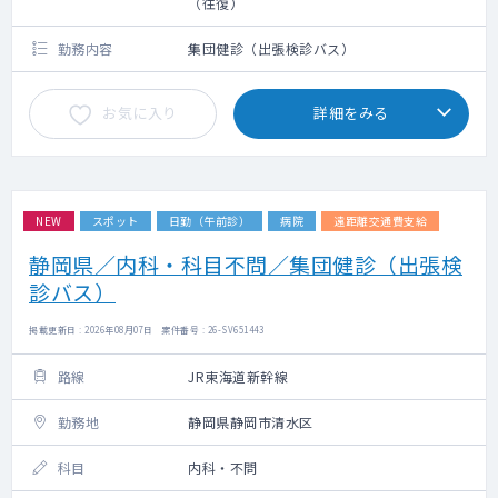
（往復）
勤務内容
集団健診（出張検診バス）
お気に入り
詳細をみる
NEW
スポット
日勤（午前診）
病院
遠距離交通費支給
静岡県／内科・科目不問／集団健診（出張検
診バス）
掲載更新日 : 2026年08月07日 案件番号 : 26-SV651443
路線
JR東海道新幹線
勤務地
静岡県静岡市清水区
科目
内科・不問