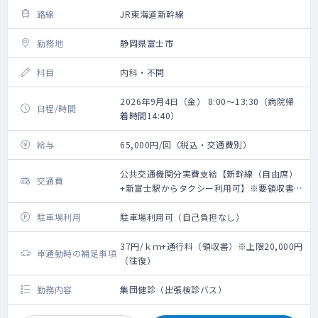
路線
JR東海道新幹線
勤務地
静岡県富士市
科目
内科・不問
2026年9月4日（金） 8:00～13:30（病院帰
日程/時間
着時間14:40）
給与
65,000円/回（税込・交通費別）
公共交通機関分実費支給【新幹線（自由席）
交通費
+新富士駅からタクシー利用可】※要領収書・
上限20,000円（往復）
駐車場利用
駐車場利用可（自己負担なし）
37円/ｋｍ+通行料（領収書）※上限20,000円
車通勤時の補足事項
（往復）
勤務内容
集団健診（出張検診バス）