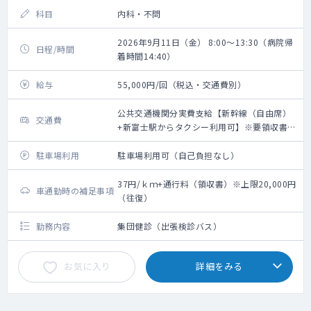
科目
内科・不問
2026年9月11日（金） 8:00～13:30（病院帰
日程/時間
着時間14:40）
給与
55,000円/回（税込・交通費別）
公共交通機関分実費支給【新幹線（自由席）
交通費
+新富士駅からタクシー利用可】※要領収書・
上限20,000円（往復）
駐車場利用
駐車場利用可（自己負担なし）
37円/ｋｍ+通行料（領収書）※上限20,000円
車通勤時の補足事項
（往復）
勤務内容
集団健診（出張検診バス）
お気に入り
詳細をみる