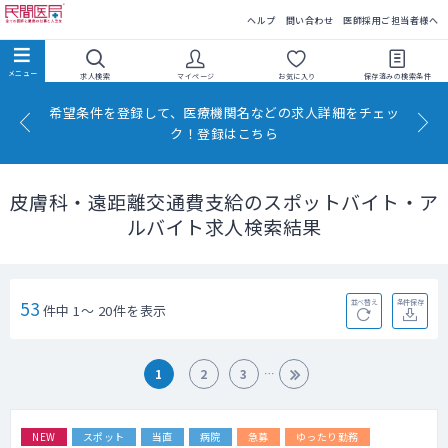
民間医局
ヘルプ
問い合わせ
医師採用ご担当者様へ
求人検索
マイページ
お気に入り
保存済みの
検索条件
希望条件を登録して、医療機関名などの求人詳細をチェッ
ク！登録はこちら
皮膚科・遠距離交通費支給のスポットバイト・ア
ルバイト求人検索結果
53
並べ替え
条件保存
件中 1～ 20件を表示
1
2
3
NEW
スポット
当直
病院
急募
ゆったり勤務