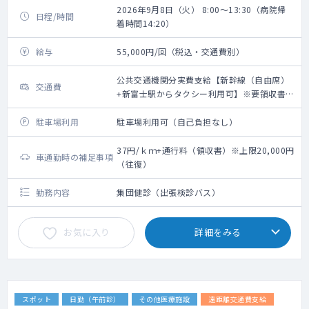
2026年9月8日（火） 8:00～13:30（病院帰
日程/時間
着時間14:20）
給与
55,000円/回（税込・交通費別）
公共交通機関分実費支給【新幹線（自由席）
交通費
+新富士駅からタクシー利用可】※要領収書・
上限20,000円（往復）
駐車場利用
駐車場利用可（自己負担なし）
37円/ｋｍ+通行料（領収書）※上限20,000円
車通勤時の補足事項
（往復）
勤務内容
集団健診（出張検診バス）
お気に入り
詳細をみる
スポット
日勤（午前診）
その他医療施設
遠距離交通費支給