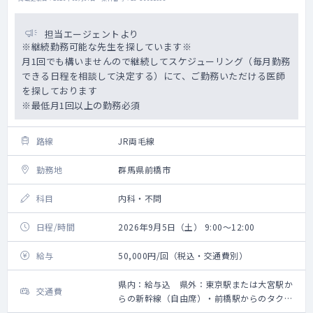
担当エージェントより
※継続勤務可能な先生を探しています※
月1回でも構いませんので継続してスケジューリング（毎月勤務
できる日程を相談して決定する）にて、ご勤務いただける医師
を探しております
※最低月1回以上の勤務必須
路線
JR両毛線
勤務地
群馬県前橋市
科目
内科・不問
日程/時間
2026年9月5日（土） 9:00～12:00
給与
50,000円/回（税込・交通費別）
県内：給与込 県外：東京駅または大宮駅か
交通費
らの新幹線（自由席）・前橋駅からのタクシ
ー代の支給あり【要領収書】、その他の地域