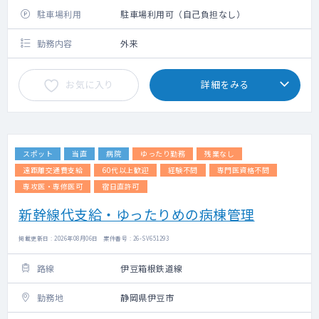
は応相談
駐車場利用
駐車場利用可（自己負担なし）
勤務内容
外来
お気に入り
詳細をみる
スポット
当直
病院
ゆったり勤務
残業なし
遠距離交通費支給
60代以上歓迎
経験不問
専門医資格不問
専攻医・専修医可
宿日直許可
新幹線代支給・ゆったりめの病棟管理
掲載更新日 : 2026年08月06日 案件番号 : 26-SV651293
路線
伊豆箱根鉄道線
勤務地
静岡県伊豆市