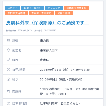
スポット
日勤（午後診）
クリニック
遠距離交通費支給
専門医資格不問
専攻医・専修医可
綺麗な施設
皮膚科外来（保険診療）のご勤務です！
掲載更新日 : 2026年08月07日 案件番号 : 26-SV645912
路線
東急線
勤務地
東京都大田区
科目
皮膚科
日程/時間
2026年9月11日（金） 14:30～18:30
給与
50,000円/回（税込・交通費別）
公共交通機関分（IC料金）または駐車場代実
交通費
費 ※上限3,000円
駐車場利用
駐車場利用可（自己負担なし）