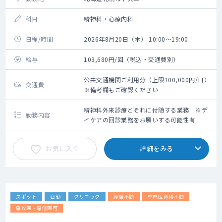
科目
精神科・心療内科
日程/時間
2026年8月20日（木） 10:00～19:00
給与
103,680円/回（税込・交通費別）
公共交通機関ご利用分（上限100,000円/日）
交通費
※備考欄もご確認ください
精神科外来診療とそれに付随する業務 ※デ
勤務内容
イケアの回診業務をお願いする可能性有
お気に入り
詳細をみる
スポット
日勤
クリニック
経験不問
専門医資格不問
専攻医・専修医可