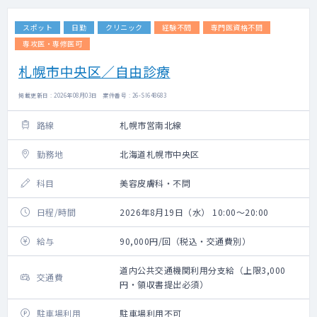
スポット
日勤
クリニック
経験不問
専門医資格不問
専攻医・専修医可
札幌市中央区／自由診療
掲載更新日 : 2026年08月03日 案件番号 : 26-SI648683
路線
札幌市営南北線
勤務地
北海道札幌市中央区
科目
美容皮膚科・不問
日程/時間
2026年8月19日（水） 10:00～20:00
給与
90,000円/回（税込・交通費別）
道内公共交通機関利用分支給（上限3,000
交通費
円・領収書提出必須）
駐車場利用
駐車場利用不可