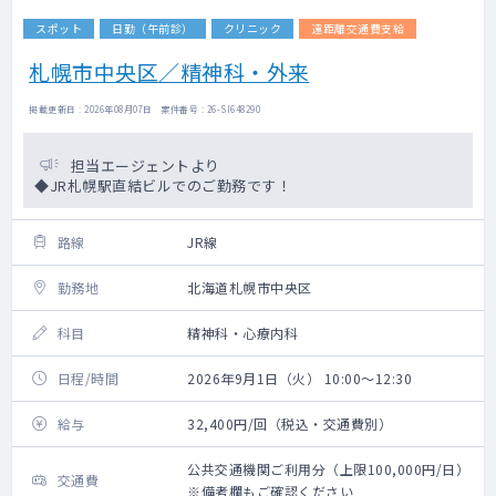
スポット
日勤（午前診）
クリニック
遠距離交通費支給
札幌市中央区／精神科・外来
掲載更新日 : 2026年08月07日 案件番号 : 26-SI648290
担当エージェントより
◆JR札幌駅直結ビルでのご勤務です！
路線
JR線
勤務地
北海道札幌市中央区
科目
精神科・心療内科
日程/時間
2026年9月1日（火） 10:00～12:30
給与
32,400円/回（税込・交通費別）
公共交通機関ご利用分（上限100,000円/日）
交通費
※備考欄もご確認ください