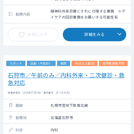
精神科外来診療とそれに付随する業務 ※デ
勤務内容
イケアの回診業務をお願いする可能性有
お気に入り
詳細をみる
スポット
日勤（午前診）
病院
60代以上歓迎
専門医資格不問
石狩市／午前のみ／内科外来・二次健診・救
急対応
掲載更新日 : 2026年07月23日 案件番号 : 26-SI642391
路線
札幌市営地下鉄南北線
勤務地
北海道石狩市
科目
内科