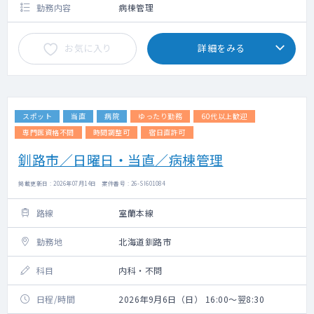
勤務内容
病棟管理
お気に入り
詳細をみる
スポット
当直
病院
ゆったり勤務
60代以上歓迎
専門医資格不問
時間調整可
宿日直許可
釧路市／日曜日・当直／病棟管理
掲載更新日 : 2026年07月14日 案件番号 : 26-SI601084
路線
室蘭本線
勤務地
北海道釧路市
科目
内科・不問
日程/時間
2026年9月6日（日） 16:00～翌8:30