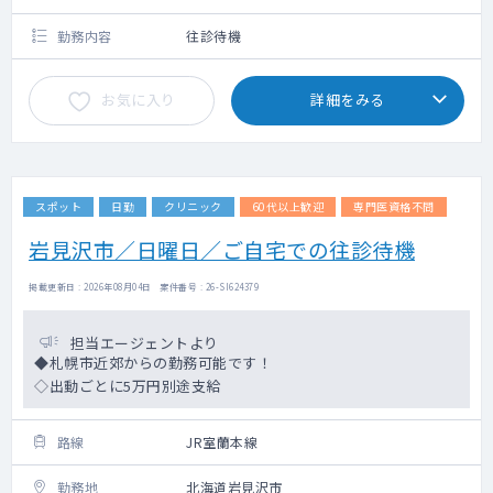
勤務内容
往診待機
お気に入り
詳細をみる
スポット
日勤
クリニック
60代以上歓迎
専門医資格不問
岩見沢市／日曜日／ご自宅での往診待機
掲載更新日 : 2026年08月04日 案件番号 : 26-SI624379
担当エージェントより
◆札幌市近郊からの勤務可能です！
◇出動ごとに5万円別途支給
路線
JR室蘭本線
勤務地
北海道岩見沢市