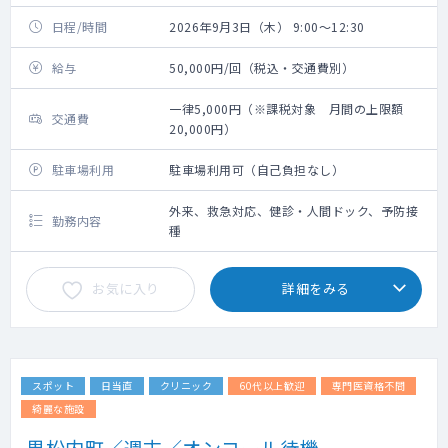
日程/時間
2026年9月3日（木） 9:00～12:30
給与
50,000円/回（税込・交通費別）
一律5,000円（※課税対象 月間の上限額
交通費
20,000円）
駐車場利用
駐車場利用可（自己負担なし）
外来、救急対応、健診・人間ドック、予防接
勤務内容
種
お気に入り
詳細をみる
スポット
日当直
クリニック
60代以上歓迎
専門医資格不問
綺麗な施設
黒松内町／週末／オンコール待機