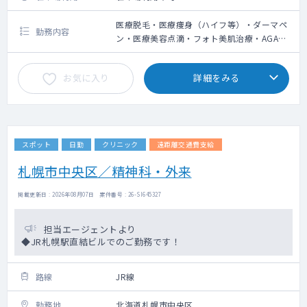
医療脱毛・医療痩身（ハイフ等）・ダーマペ
勤務内容
ン・医療美容点滴・フォト美肌治療・AGA治
療の問診業務、施術によるやけど等の診察
お気に入り
詳細をみる
スポット
日勤
クリニック
遠距離交通費支給
札幌市中央区／精神科・外来
掲載更新日 : 2026年08月07日 案件番号 : 26-SI645327
担当エージェントより
◆JR札幌駅直結ビルでのご勤務です！
路線
JR線
勤務地
北海道札幌市中央区