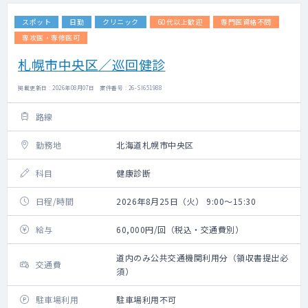
スポット
日勤
クリニック
60代以上歓迎
専門医資格不問
専攻医・専修医可
札幌市中央区／巡回健診
掲載更新日 : 2026年08月07日 案件番号 : 26-SI651988
路線
勤務地
北海道札幌市中央区
科目
健康診断
日程/時間
2026年8月25日（火） 9:00～15:30
給与
60,000円/回（税込・交通費別）
道内のみ公共交通機関利用分（領収書提出必
交通費
須）
駐車場利用
駐車場利用不可