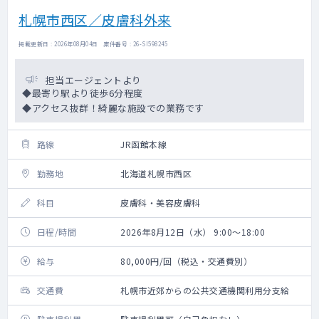
札幌市西区／皮膚科外来
掲載更新日 : 2026年08月04日 案件番号 : 26-SI598245
担当エージェントより
◆最寄り駅より徒歩6分程度
◆アクセス抜群！綺麗な施設での業務です
路線
JR函館本線
勤務地
北海道札幌市西区
科目
皮膚科・美容皮膚科
日程/時間
2026年8月12日（水） 9:00～18:00
給与
80,000円/回（税込・交通費別）
交通費
札幌市近郊からの公共交通機関利用分支給