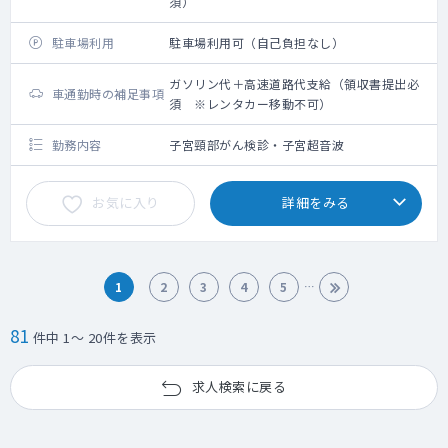
須）
駐車場利用
駐車場利用可（自己負担なし）
ガソリン代＋高速道路代支給（領収書提出必
車通勤時の補足事項
須 ※レンタカー移動不可）
勤務内容
子宮頸部がん検診・子宮超音波
お気に入り
詳細をみる
1
2
3
4
5
81
件中 1～ 20件を表示
求人検索に戻る