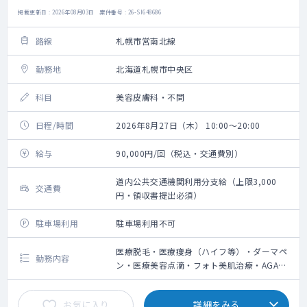
掲載更新日 : 2026年08月03日 案件番号 : 26-SI648686
路線
札幌市営南北線
勤務地
北海道札幌市中央区
科目
美容皮膚科・不問
日程/時間
2026年8月27日（木） 10:00～20:00
給与
90,000円/回（税込・交通費別）
道内公共交通機関利用分支給（上限3,000
交通費
円・領収書提出必須）
駐車場利用
駐車場利用不可
医療脱毛・医療痩身（ハイフ等）・ダーマペ
勤務内容
ン・医療美容点滴・フォト美肌治療・AGA治
療の問診業務、施術によるやけど等の診察
お気に入り
詳細をみる