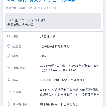
掲載更新日 : 2026年07月30日 案件番号 : 26-SI631650
担当エージェントより
◆最寄駅 JR長万部
路線
JR函館本線
勤務地
北海道寿都郡黒松内町
科目
内科
2026年9月4日（金）～2026年9月6日（日）
日程/時間
（金）17:00～（日）17:00
給与
120,000円/回（税込・交通費別）
道内公共交通機関利用分支給（JR長万部駅⇔
交通費
診療所はタクシー移動可・すべて領収書提出
必須）
駐車場利用
駐車場利用可（自己負担なし）