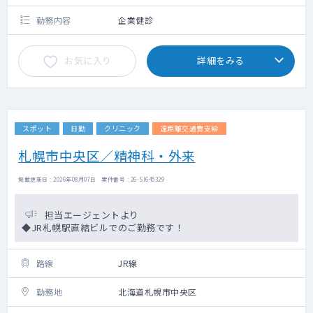
勤務内容
企業健診
お気に入り
詳細をみる
スポット
日勤
クリニック
遠距離交通費支給
札幌市中央区／精神科・外来
掲載更新日 : 2026年08月07日 案件番号 : 26-SI645329
担当エージェントより
◆JR札幌駅直結ビルでのご勤務です！
路線
JR線
勤務地
北海道札幌市中央区