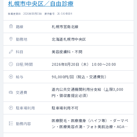
札幌市中央区／自由診療
掲載更新日 : 2026年08月03日 案件番号 : 26-SI648684
路線
札幌市営南北線
勤務地
北海道札幌市中央区
科目
美容皮膚科・不問
日程/時間
2026年8月20日（木） 10:00～20:00
給与
90,000円/回（税込・交通費別）
道内公共交通機関利用分支給（上限3,000
交通費
円・領収書提出必須）
駐車場利用
駐車場利用不可
医療脱毛・医療痩身（ハイフ等）・ダーマペ
勤務内容
ン・医療美容点滴・フォト美肌治療・AGA治
療の問診業務、施術によるやけど等の診察