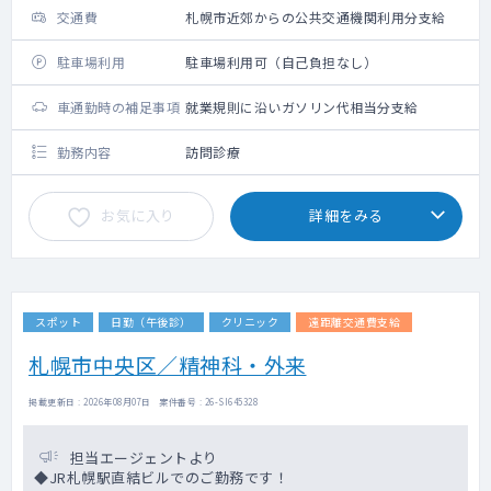
交通費
札幌市近郊からの公共交通機関利用分支給
駐車場利用
駐車場利用可（自己負担なし）
車通勤時の補足事項
就業規則に沿いガソリン代相当分支給
勤務内容
訪問診療
お気に入り
詳細をみる
スポット
日勤（午後診）
クリニック
遠距離交通費支給
札幌市中央区／精神科・外来
掲載更新日 : 2026年08月07日 案件番号 : 26-SI645328
担当エージェントより
◆JR札幌駅直結ビルでのご勤務です！