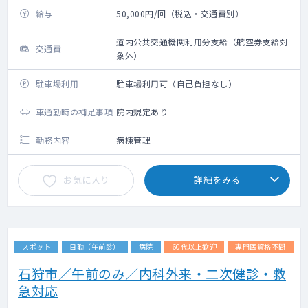
給与
50,000円/回（税込・交通費別）
道内公共交通機関利用分支給（航空券支給対
交通費
象外）
駐車場利用
駐車場利用可（自己負担なし）
車通勤時の補足事項
院内規定あり
勤務内容
病棟管理
お気に入り
詳細をみる
スポット
日勤（午前診）
病院
60代以上歓迎
専門医資格不問
石狩市／午前のみ／内科外来・二次健診・救
急対応