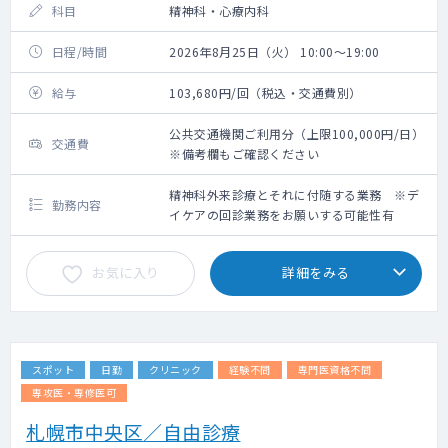
科目
精神科・心療内科
日程/時間
2026年8月25日（火） 10:00～19:00
給与
103,680円/回（税込・交通費別）
公共交通機関ご利用分（上限100,000円/日）
交通費
※備考欄もご確認ください
精神科外来診療とそれに付随する業務 ※デ
勤務内容
イケアの回診業務をお願いする可能性有
お気に入り
詳細をみる
スポット
日勤
クリニック
経験不問
専門医資格不問
専攻医・専修医可
札幌市中央区／自由診療