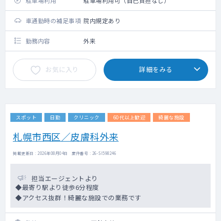
駐車場利用
駐車場利用可（自己負担なし）
車通勤時の補足事項
院内規定あり
勤務内容
外来
お気に入り
詳細をみる
スポット
日勤
クリニック
60代以上歓迎
綺麗な施設
札幌市西区／皮膚科外来
掲載更新日 : 2026年08月04日 案件番号 : 26-SI598246
担当エージェントより
◆最寄り駅より徒歩6分程度
◆アクセス抜群！綺麗な施設での業務です