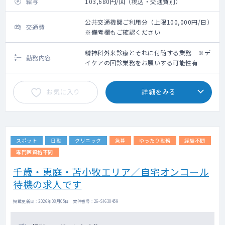
給与
103,680円/回（税込・交通費別）
公共交通機関ご利用分（上限100,000円/日）
交通費
※備考欄もご確認ください
精神科外来診療とそれに付随する業務 ※デ
勤務内容
イケアの回診業務をお願いする可能性有
お気に入り
詳細をみる
スポット
日勤
クリニック
急募
ゆったり勤務
経験不問
専門医資格不問
千歳・恵庭・苫小牧エリア／自宅オンコール
待機の求人です
掲載更新日 : 2026年08月05日 案件番号 : 26-SI630459