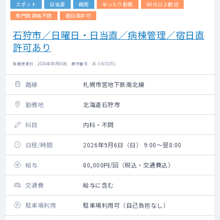
スポット
日当直
病院
ゆったり勤務
60代以上歓迎
専門医資格不問
宿日直許可
石狩市／日曜日・日当直／病棟管理／宿日直
許可あり
掲載更新日 : 2026年08月06日 案件番号 : 26-SI651051
路線
札幌市営地下鉄南北線
勤務地
北海道石狩市
科目
内科・不問
日程/時間
2026年9月6日（日） 9:00～翌8:00
給与
80,000円/回（税込・交通費込）
交通費
給与に含む
駐車場利用
駐車場利用可（自己負担なし）