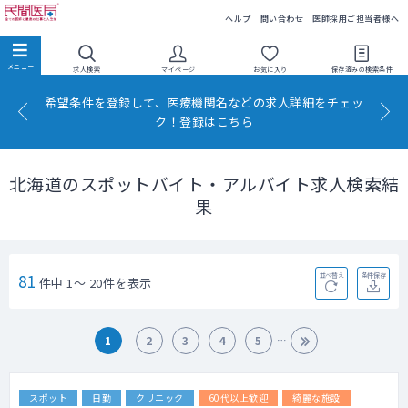
民間医局
ヘルプ
問い合わせ
医師採用ご担当者様へ
求人検索
マイページ
お気に入り
保存済みの
検索条件
希望条件を登録して、医療機関名などの求人詳細をチェッ
ク！登録はこちら
北海道のスポットバイト・アルバイト求人検索結
果
81
並べ替え
条件保存
件中 1～ 20件を表示
1
2
3
4
5
スポット
日勤
クリニック
60代以上歓迎
綺麗な施設