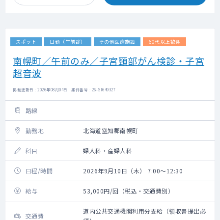
スポット
日勤（午前診）
その他医療施設
60代以上歓迎
南幌町／午前のみ／子宮頸部がん検診・子宮
超音波
掲載更新日 : 2026年08月04日 案件番号 : 26-SI649327
路線
勤務地
北海道空知郡南幌町
科目
婦人科・産婦人科
日程/時間
2026年9月10日（木） 7:00～12:30
給与
53,000円/回（税込・交通費別）
道内公共交通機関利用分支給（領収書提出必
交通費