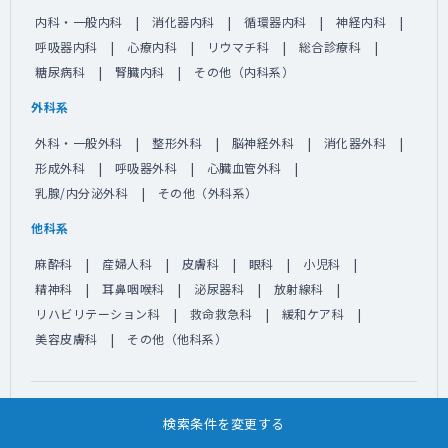
内科・一般内科
消化器内科
循環器内科
神経内科
呼吸器内科
心療内科
リウマチ科
総合診療科
糖尿病科
腎臓内科
その他（内科系）
外科系
外科・一般外科
整形外科
脳神経外科
消化器外科
形成外科
呼吸器外科
心臓血管外科
乳腺/内分泌外科
その他（外科系）
他科系
麻酔科
産婦人科
皮膚科
眼科
小児科
精神科
耳鼻咽喉科
泌尿器科
放射線科
リハビリテーション科
救命救急科
緩和ケア科
美容皮膚科
その他（他科系）
「北海道」にこだわり条件を加えて求人情報を探す
検索条件を変更する