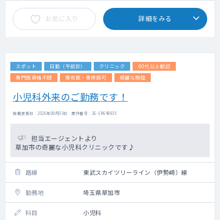
お気に入り
詳細をみる
スポット
日勤（午前診）
クリニック
60代以上歓迎
専門医資格不問
専攻医・専修医可
綺麗な施設
小児科外来のご勤務です！
掲載更新日 : 2026年08月03日 案件番号 : 26-SR648935
担当エージェントより
草加市の奇麗な小児科クリニックです♪
路線
東武スカイツリーライン（伊勢崎）線
勤務地
埼玉県草加市
科目
小児科