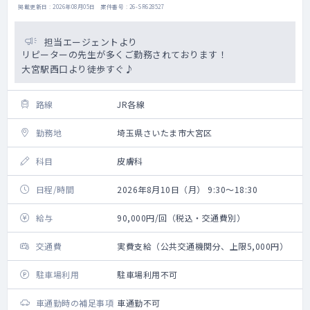
掲載更新日 : 2026年08月05日 案件番号 : 26-SR628527
担当エージェントより
リピーターの先生が多くご勤務されております！
大宮駅西口より徒歩すぐ♪
路線
JR各線
勤務地
埼玉県さいたま市大宮区
科目
皮膚科
日程/時間
2026年8月10日（月） 9:30～18:30
給与
90,000円/回（税込・交通費別）
交通費
実費支給（公共交通機関分、上限5,000円）
駐車場利用
駐車場利用不可
車通勤時の補足事項
車通勤不可