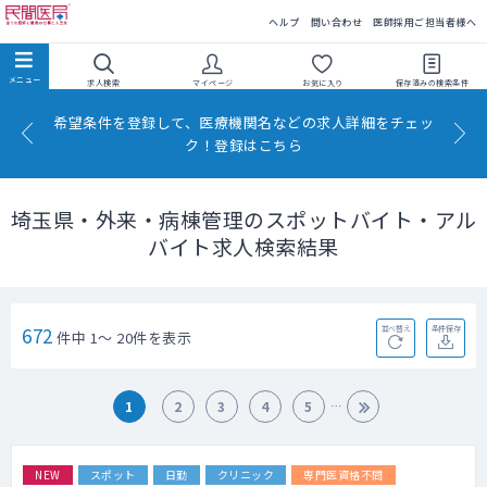
民間医局
ヘルプ
問い合わせ
医師採用ご担当者様へ
求人検索
マイページ
お気に入り
保存済みの
検索条件
希望条件を登録して、医療機関名などの求人詳細をチェッ
ク！登録はこちら
埼玉県・外来・病棟管理のスポットバイト・アル
バイト求人検索結果
672
並べ替え
条件保存
件中 1～ 20件を表示
1
2
3
4
5
NEW
スポット
日勤
クリニック
専門医資格不問