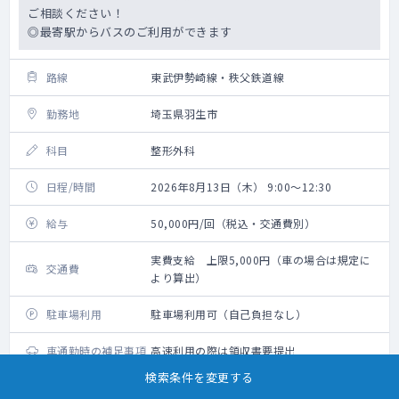
ご相談ください！
◎最寄駅からバスのご利用ができます
路線
東武伊勢崎線・秩父鉄道線
勤務地
埼玉県羽生市
科目
整形外科
日程/時間
2026年8月13日（木） 9:00～12:30
給与
50,000円/回（税込・交通費別）
実費支給 上限5,000円（車の場合は規定に
交通費
より算出）
駐車場利用
駐車場利用可（自己負担なし）
車通勤時の補足事項
高速利用の際は領収書要提出
検索条件を変更する
勤務内容
整形外科外来、救急対応、病棟管理