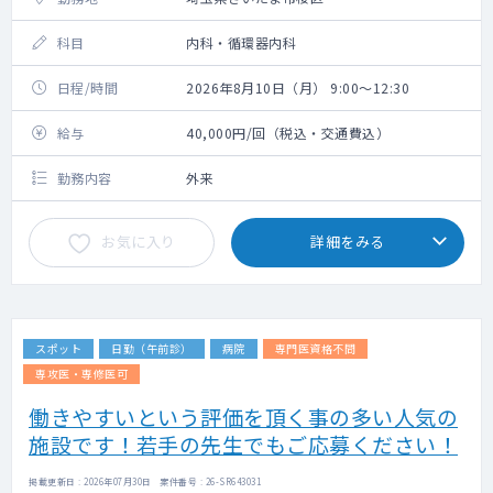
科目
内科・循環器内科
日程/時間
2026年8月10日（月） 9:00～12:30
給与
40,000円/回（税込・交通費込）
勤務内容
外来
お気に入り
詳細をみる
スポット
日勤（午前診）
病院
専門医資格不問
専攻医・専修医可
働きやすいという評価を頂く事の多い人気の
施設です！若手の先生でもご応募ください！
掲載更新日 : 2026年07月30日 案件番号 : 26-SR643031