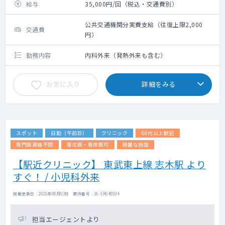
給与
35,000円/回（税込・交通費別）
公共交通機関分実費支給（往復上限2,000
交通費
円）
勤務内容
内科外来（発熱外来も含む）
お気に入り
詳細をみる
スポット
日勤（午前診）
クリニック
60代以上歓迎
専門医資格不問
専攻医・専修医可
綺麗な施設
【駅近クリニック】 東武東上線 志木駅 より
すぐ！ / 小児科外来
掲載更新日 : 2026年08月03日 案件番号 : 26-SR648934
担当エージェントより