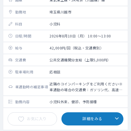
勤務地
埼玉県川越市
科目
小児科
日程/時間
2026年8月10日（月） 10:00～13:00
給与
42,000円/回（税込・交通費別）
交通費
公共交通機関分支給（上限5,000円）
駐車場利用
応相談
近隣のコインパーキングをご利用ください※
車通勤時の補足事項
車通勤の場合の交通費：ガソリン代、高速道
路利用料金（上限5,000円）＋駐車場代（上
限2,000円）
勤務内容
小児科外来、健診、予防接種
お気に入り
詳細をみる