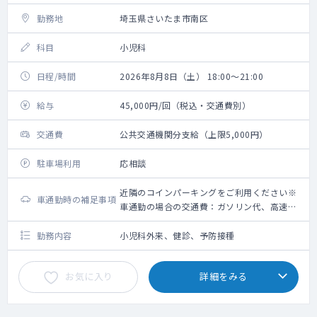
勤務地
埼玉県さいたま市南区
科目
小児科
日程/時間
2026年8月8日（土） 18:00～21:00
給与
45,000円/回（税込・交通費別）
交通費
公共交通機関分支給（上限5,000円）
駐車場利用
応相談
近隣のコインパーキングをご利用ください※
車通勤時の補足事項
車通勤の場合の交通費：ガソリン代、高速道
路利用料金（上限5,000円）＋駐車場代（上
限2,000円）
勤務内容
小児科外来、健診、予防接種
お気に入り
詳細をみる