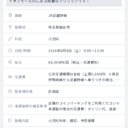
イオンモール内にある綺麗なクリニックです！
路線
JR武蔵野線
勤務地
埼玉県越谷市
科目
小児科
日程/時間
2026年8月8日（土） 9:00～13:00
給与
68,000円/回（税込・交通費別）
公共交通機関分支給（上限5,000円）※東武
交通費
伊勢崎線から武蔵野線へ乗りつぎの場合、東
武伊勢崎線新越谷駅からのタクシー利用可
（要領収証））
駐車場利用
応相談
近隣のコインパーキングをご利用ください※
車通勤時の補足事項
車通勤の場合の交通費：ガソリン代、高速道
路利用料金（上限5,000円）＋駐車場代（上
限2,000円）
勤務内容
小児科外来、健診、予防接種