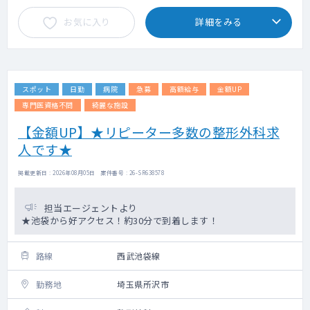
お気に入り
詳細をみる
スポット
日勤
病院
急募
高額給与
金額UP
専門医資格不問
綺麗な施設
【金額UP】★リピーター多数の整形外科求
人です★
掲載更新日 : 2026年08月05日 案件番号 : 26-SR638578
担当エージェントより
★池袋から好アクセス！約30分で到着します！
路線
西武池袋線
勤務地
埼玉県所沢市