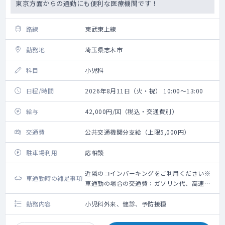
東京方面からの通勤にも便利な医療機関です！
路線
東武東上線
勤務地
埼玉県志木市
科目
小児科
日程/時間
2026年8月11日（火・祝） 10:00～13:00
給与
42,000円/回（税込・交通費別）
交通費
公共交通機関分支給（上限5,000円）
駐車場利用
応相談
近隣のコインパーキングをご利用ください※
車通勤時の補足事項
車通勤の場合の交通費：ガソリン代、高速道
路利用料金（上限5,000円）＋駐車場代（上
限2,000円）
勤務内容
小児科外来、健診、予防接種