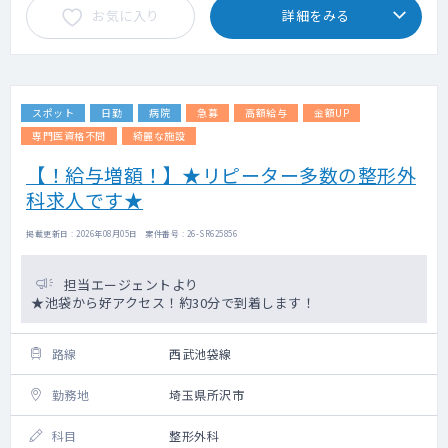
お気に入り
詳細をみる
スポット
日勤
病院
急募
高額給与
金額UP
専門医資格不問
綺麗な施設
【！給与増額！】★リピーター多数の整形外
科求人です★
掲載更新日 : 2026年08月05日 案件番号 : 26-SR625856
担当エージェントより
★池袋から好アクセス！約30分で到着します！
路線
西武池袋線
勤務地
埼玉県所沢市
科目
整形外科