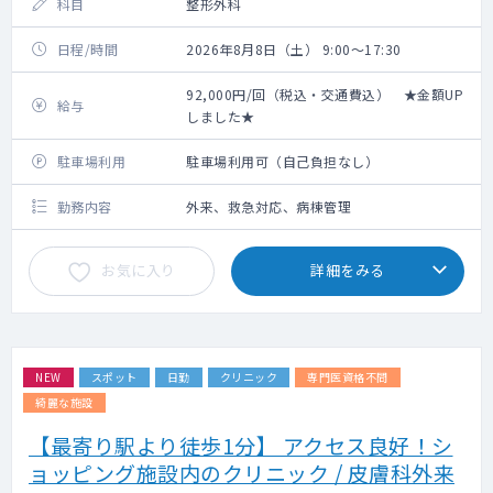
科目
整形外科
日程/時間
2026年8月8日（土） 9:00～17:30
92,000円/回（税込・交通費込） ★金額UP
給与
しました★
駐車場利用
駐車場利用可（自己負担なし）
勤務内容
外来、救急対応、病棟管理
お気に入り
詳細をみる
NEW
スポット
日勤
クリニック
専門医資格不問
綺麗な施設
【最寄り駅より徒歩1分】 アクセス良好！シ
ョッピング施設内のクリニック / 皮膚科外来