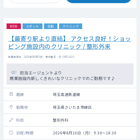
NEW
スポット
日勤
クリニック
【最寄り駅より直結】 アクセス良好！ショッ
ピング施設内のクリニック / 整形外来
掲載更新日 : 2026年08月05日 案件番号 : 26-SR611623
担当エージェントより
商業施設内新しくきれいなクリニックでのご勤務です♪
路線
埼玉高速鉄道線
勤務地
埼玉県さいたま市緑区
科目
整形外科
日程/時間
2026年8月10日（月） 9:30～18:30