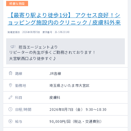
綺麗な施設
【最寄り駅より徒歩1分】 アクセス良好！シ
ョッピング施設内のクリニック / 皮膚科外来
掲載更新日 : 2026年08月05日 案件番号 : 26-SR633148
担当エージェントより
リピーターの先生が多くご勤務されております！
大宮駅西口より徒歩すぐ♪
路線
JR各線
勤務地
埼玉県さいたま市大宮区
科目
皮膚科
日程/時間
2026年8月7日（金） 9:30～18:30
給与
90,000円/回（税込・交通費別）