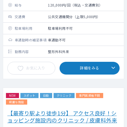
給与
120,000円/回（税込・交通費別）
交通費
公共交通機関分（上限5,000円）
駐車場利用
駐車場利用不可
車通勤時の補足事項
車通勤不可
勤務内容
整形外科外来
お気に入り
詳細をみる
NEW
スポット
日勤
クリニック
専門医資格不問
綺麗な施設
【最寄り駅より徒歩1分】 アクセス良好！シ
ョッピング施設内のクリニック / 皮膚科外来