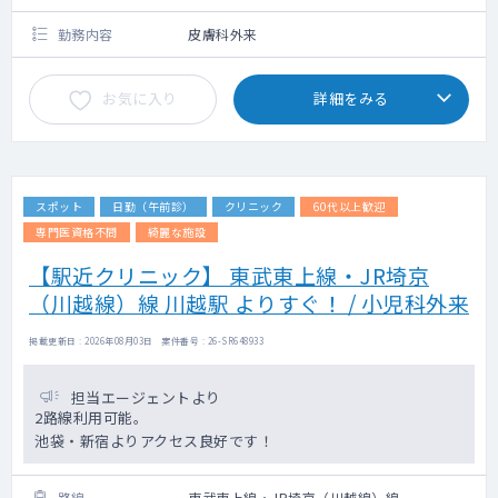
勤務内容
皮膚科外来
お気に入り
詳細をみる
スポット
日勤（午前診）
クリニック
60代以上歓迎
専門医資格不問
綺麗な施設
【駅近クリニック】 東武東上線・JR埼京
（川越線）線 川越駅 よりすぐ！ / 小児科外来
掲載更新日 : 2026年08月03日 案件番号 : 26-SR648933
担当エージェントより
2路線利用可能。
池袋・新宿よりアクセス良好です！
路線
東武東上線・JR埼京（川越線）線