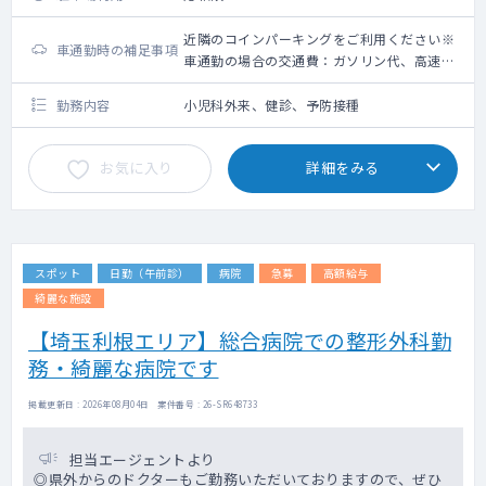
近隣のコインパーキングをご利用ください※
車通勤時の補足事項
車通勤の場合の交通費：ガソリン代、高速道
路利用料金（上限5,000円）＋駐車場代（上
限2,000円）
勤務内容
小児科外来、健診、予防接種
お気に入り
詳細をみる
スポット
日勤（午前診）
病院
急募
高額給与
綺麗な施設
【埼玉利根エリア】総合病院での整形外科勤
務・綺麗な病院です
掲載更新日 : 2026年08月04日 案件番号 : 26-SR648733
担当エージェントより
◎県外からのドクターもご勤務いただいておりますので、ぜひ