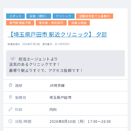
スポット
日勤（夜診）
クリニック
定期非常勤でも募集中
専門医資格不問
専攻医・専修医可
綺麗な施設
【埼玉県戸田市 駅近クリニック】 夕診
掲載更新日 : 2026年07月23日 案件番号 : 26-SR592503
担当エージェントより
活気のあるクリニックです！
最寄り駅よりすぐで、アクセス抜群です！
路線
JR埼京線
勤務地
埼玉県戸田市
科目
内科
日程/時間
2026年8月10日（月） 17:00～20:00