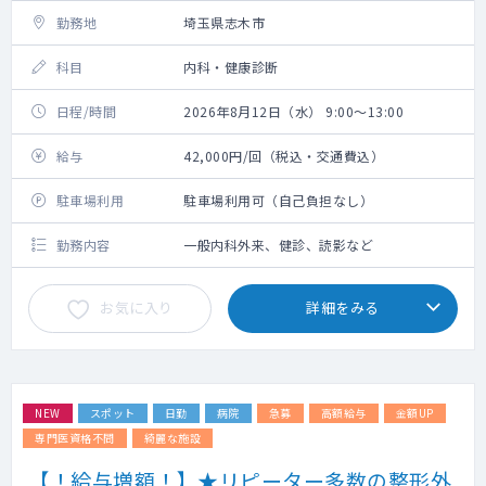
勤務地
埼玉県志木市
科目
内科・健康診断
日程/時間
2026年8月12日（水） 9:00～13:00
給与
42,000円/回（税込・交通費込）
駐車場利用
駐車場利用可（自己負担なし）
勤務内容
一般内科外来、健診、読影など
お気に入り
詳細をみる
NEW
スポット
日勤
病院
急募
高額給与
金額UP
専門医資格不問
綺麗な施設
【！給与増額！】★リピーター多数の整形外