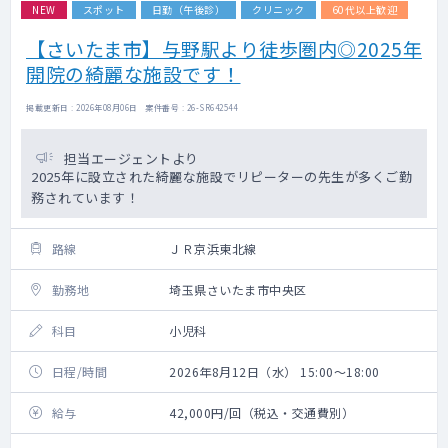
NEW
スポット
日勤（午後診）
クリニック
60代以上歓迎
【さいたま市】与野駅より徒歩圏内◎2025年
開院の綺麗な施設です！
掲載更新日 : 2026年08月06日 案件番号 : 26-SR642544
担当エージェントより
2025年に設立された綺麗な施設でリピーターの先生が多くご勤
務されています！
路線
ＪＲ京浜東北線
勤務地
埼玉県さいたま市中央区
科目
小児科
日程/時間
2026年8月12日（水） 15:00～18:00
給与
42,000円/回（税込・交通費別）