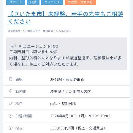
スポット
日勤
クリニック
専攻医・専修医可
【さいたま市】未経験、若手の先生もご相談
ください
掲載更新日 : 2026年08月03日 案件番号 : 26-SR646603
担当エージェントより
ご専門科目は問いません◎
内科、整形外科外来となりますが柔道整復師、理学療法士が多
く滞在し、幅広くご対応いただけます。
路線
JR各線・東武野田線
勤務地
埼玉県さいたま市大宮区
科目
内科・整形外科
日程/時間
2026年8月10日（月） 9:00～19:00
給与
100,000円/回（税込・交通費込）