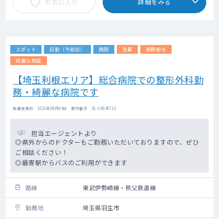
お気に入り
詳細をみる
スポット
日勤（午前診）
病院
急募
高額給与
綺麗な施設
【埼玉利根エリア】総合病院での整形外科勤
務・綺麗な病院です
掲載更新日 : 2026年08月04日 案件番号 : 26-SR648733
担当エージェントより
◎県外からのドクターもご勤務いただいておりますので、ぜひ
ご相談ください！
◎最寄駅からバスのご利用ができます
路線
東武伊勢崎線・秩父鉄道線
勤務地
埼玉県羽生市