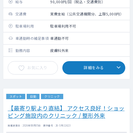
給与
90,000円/回（税込・交通費別）
交通費
実費支給（公共交通機関分、上限5,000円）
駐車場利用
駐車場利用不可
車通勤時の補足事項
車通勤不可
勤務内容
皮膚科外来
お気に入り
詳細をみる
スポット
日勤
クリニック
【最寄り駅より直結】 アクセス良好！ショッ
ピング施設内のクリニック / 整形外来
掲載更新日 : 2026年08月05日 案件番号 : 26-SR611623