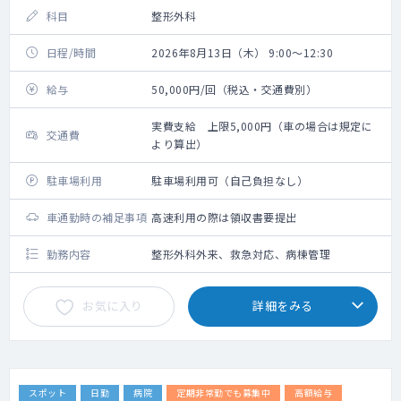
科目
整形外科
日程/時間
2026年8月13日（木） 9:00～12:30
給与
50,000円/回（税込・交通費別）
実費支給 上限5,000円（車の場合は規定に
交通費
より算出）
駐車場利用
駐車場利用可（自己負担なし）
車通勤時の補足事項
高速利用の際は領収書要提出
勤務内容
整形外科外来、救急対応、病棟管理
お気に入り
詳細をみる
スポット
日勤
病院
定期非常勤でも募集中
高額給与