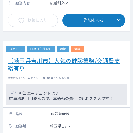
勤務内容
皮膚科外来
お気に入り
詳細をみる
スポット
日勤（午後診）
病院
急募
【埼玉県吉川市】人気の健診業務/交通費支
給有り
掲載更新日 : 2026年07月30日 案件番号 : 26-SR646013
担当エージェントより
駐車場利用可能なので、車通勤の先生にもおススメです！
路線
JR武蔵野線
勤務地
埼玉県吉川市