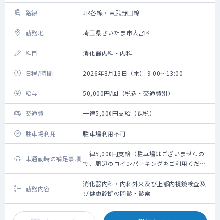
路線
JR各線・東武野田線
勤務地
埼玉県さいたま市大宮区
科目
消化器内科・内科
日程/時間
2026年8月13日（木） 9:00～13:00
給与
50,000円/回（税込・交通費別）
交通費
一律5,000円支給（課税）
駐車場利用
駐車場利用不可
一律5,000円支給（駐車場はございませんの
車通勤時の補足事項
で、周辺のコインパーキングをご利用くださ
い）
消化器内科・内科外来及び上部内視鏡検査及
勤務内容
び健康診断の問診・診察