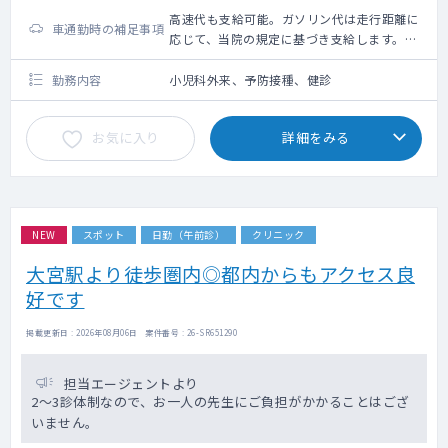
高速代も支給可能。ガソリン代は走行距離に
車通勤時の補足事項
応じて、当院の規定に基づき支給します。終
日勤務の場合の新幹線・航空機利用時は交通
費を支給します（支給要件：片道２時間以上
勤務内容
小児科外来、予防接種、健診
または直線距離150km以上）
お気に入り
詳細をみる
NEW
スポット
日勤（午前診）
クリニック
大宮駅より徒歩圏内◎都内からもアクセス良
好です
掲載更新日 : 2026年08月06日 案件番号 : 26-SR651290
担当エージェントより
2〜3診体制なので、お一人の先生にご負担がかかることはござ
いません。