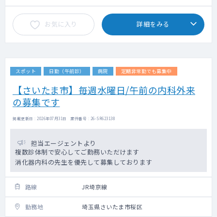
お気に入り
詳細をみる
スポット
日勤（午前診）
病院
定期非常勤でも募集中
【さいたま市】毎週水曜日/午前の内科外来
の募集です
掲載更新日 : 2026年07月31日 案件番号 : 26-SR623138
担当エージェントより
複数診体制で安心してご勤務いただけます
消化器内科の先生を優先して募集しております
路線
JR埼京線
勤務地
埼玉県さいたま市桜区