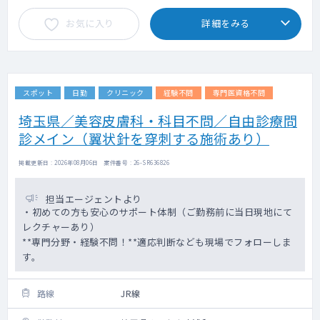
お気に入り
詳細をみる
スポット
日勤
クリニック
経験不問
専門医資格不問
埼玉県／美容皮膚科・科目不問／自由診療問
診メイン（翼状針を穿刺する施術あり）
掲載更新日 : 2026年08月06日 案件番号 : 26-SR636826
担当エージェントより
・初めての方も安心のサポート体制（ご勤務前に当日現地にて
レクチャーあり）
**専門分野・経験不問！**適応判断なども現場でフォローしま
す。
路線
JR線