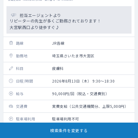
担当エージェントより
リピーターの先生が多くご勤務されております！
大宮駅西口より徒歩すぐ♪
路線
JR各線
勤務地
埼玉県さいたま市大宮区
科目
皮膚科
日程/時間
2026年8月13日（木） 9:30～18:30
給与
90,000円/回（税込・交通費別）
交通費
実費支給（公共交通機関分、上限5,000円）
駐車場利用
駐車場利用不可
検索条件を変更する
車通勤時の補足事項
車通勤不可