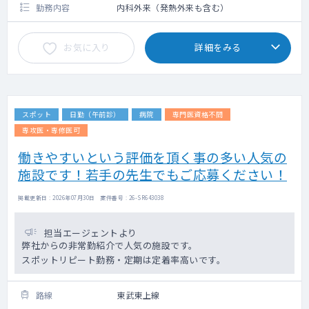
勤務内容
内科外来（発熱外来も含む）
お気に入り
詳細をみる
スポット
日勤（午前診）
病院
専門医資格不問
専攻医・専修医可
働きやすいという評価を頂く事の多い人気の
施設です！若手の先生でもご応募ください！
掲載更新日 : 2026年07月30日 案件番号 : 26-SR643038
担当エージェントより
弊社からの非常勤紹介で人気の施設です。
スポットリピート勤務・定期は定着率高いです。
路線
東武東上線