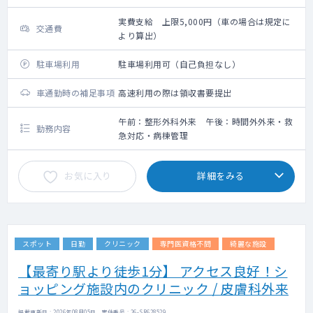
実費支給 上限5,000円（車の場合は規定に
交通費
より算出）
駐車場利用
駐車場利用可（自己負担なし）
車通勤時の補足事項
高速利用の際は領収書要提出
午前：整形外科外来 午後：時間外外来・救
勤務内容
急対応・病棟管理
お気に入り
詳細をみる
スポット
日勤
クリニック
専門医資格不問
綺麗な施設
【最寄り駅より徒歩1分】 アクセス良好！シ
ョッピング施設内のクリニック / 皮膚科外来
掲載更新日 : 2026年08月05日 案件番号 : 26-SR628529