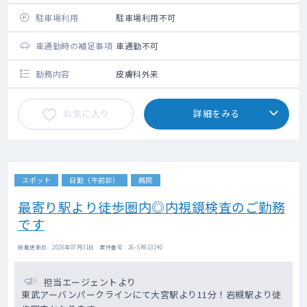
駐車場利用
駐車場利用不可
車通勤時の補足事項
車通勤不可
勤務内容
皮膚科外来
お気に入り
詳細をみる
スポット
日勤（午前診）
病院
最寄り駅より徒歩圏内◎内視鏡検査のご勤務
です
掲載更新日 : 2026年07月31日 案件番号 : 26-SR613240
担当エージェントより
東武アーバンパークラインにて大宮駅より11分！岩槻駅より徒