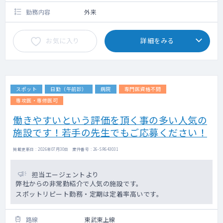
勤務内容
外来
お気に入り
詳細をみる
スポット
日勤（午前診）
病院
専門医資格不問
専攻医・専修医可
働きやすいという評価を頂く事の多い人気の
施設です！若手の先生でもご応募ください！
掲載更新日 : 2026年07月30日 案件番号 : 26-SR643031
担当エージェントより
弊社からの非常勤紹介で人気の施設です。
スポットリピート勤務・定期は定着率高いです。
路線
東武東上線