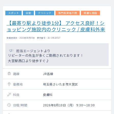
スポット
日勤
クリニック
専門医資格不問
綺麗な施設
【最寄り駅より徒歩1分】 アクセス良好！シ
ョッピング施設内のクリニック / 皮膚科外来
掲載更新日 : 2026年08月05日 案件番号 : 26-SR628527
担当エージェントより
リピーターの先生が多くご勤務されております！
大宮駅西口より徒歩すぐ♪
路線
JR各線
勤務地
埼玉県さいたま市大宮区
科目
皮膚科
日程/時間
2026年8月10日（月） 9:30～18:30