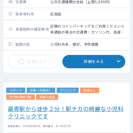
交通費
公共交通機関分支給（上限5,000円）
駐車場利用
応相談
近隣のコインパーキングをご利用ください※
車通勤時の補足事項
車通勤の場合の交通費：ガソリン代、高速道
路利用料金（上限5,000円）＋駐車場代（上
限2,000円）
勤務内容
小児科外来、健診、予防接種
お気に入り
詳細をみる
スポット
日勤（午前診）
クリニック
残業なし
専門医資格不問
綺麗な施設
最寄駅から徒歩２分！駅チカの綺麗な小児科
クリニックです
掲載更新日 : 2026年08月03日 案件番号 : 26-SR625748