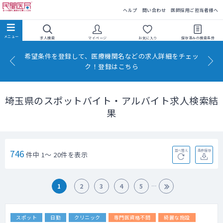
民間医局
ヘルプ
問い合わせ
医師採用ご担当者様へ
求人検索
マイページ
お気に入り
保存済みの
検索条件
希望条件を登録して、医療機関名などの求人詳細をチェッ
ク！登録はこちら
埼玉県のスポットバイト・アルバイト求人検索結
果
746
並べ替え
条件保存
件中 1～ 20件を表示
1
2
3
4
5
スポット
日勤
クリニック
専門医資格不問
綺麗な施設