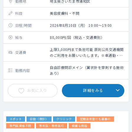
勤務地
埼玉県さいたま市浦和区
科目
美容皮膚科・不問
日程/時間
2026年8月10日（月） 10:00～19:00
給与
80,000円/回（税込・交通費別）
上限3,000円まで負担可能 原則公共交通機関
交通費
のご利用をお願いいたします。※車通勤・タ
クシー利用要相談
自由診療問診メイン（翼状針を穿刺する施術
勤務内容
あり）
お気に入り
詳細をみる
スポット
日勤（夜診）
クリニック
定期非常勤でも募集中
専門医資格不問
専攻医・専修医可
綺麗な施設