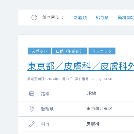
並べ替え ：
新着順
給与順
勤務開
スポット
日勤（午前診）
クリニック
東京都／皮膚科／皮膚科
掲載更新日 : 2026年07月21日 案件番号 : 26-SQ634246
JR線
路線
東京都江東区
勤務地
皮膚科
科目