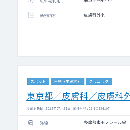
駐車場利用不可
駐車場利用
皮膚科外来
勤務内容
スポット
日勤（午後診）
クリニック
東京都／皮膚科／皮膚科
掲載更新日 : 2026年07月21日 案件番号 : 26-SQ634107
多摩都市モノレール線
路線