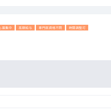
も募集中
高額給与
専門医資格不問
時間調整可