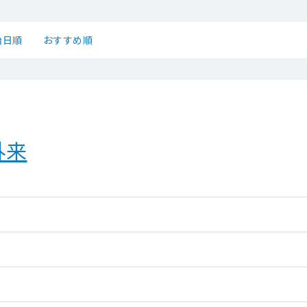
始日順
おすすめ順
外来