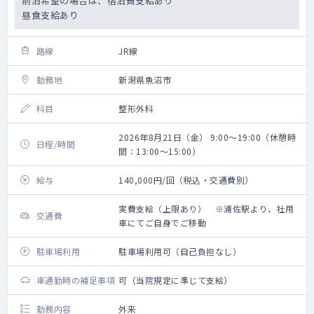
前泊希望の場合は、宿泊費支給あり
昼食支給あり
路線
JR線
勤務地
新潟県魚沼市
科目
整形外科
2026年8月21日（金） 9:00～19:00（休憩時
日程/時間
間：13:00～15:00）
給与
140,000円/回（税込・交通費別）
実費支給（上限あり） ※浦佐駅より、社用
交通費
車にてご自身でご移動
駐車場利用
駐車場利用可（自己負担なし）
車通勤時の補足事項
可（当院規定に準じて支給）
勤務内容
外来