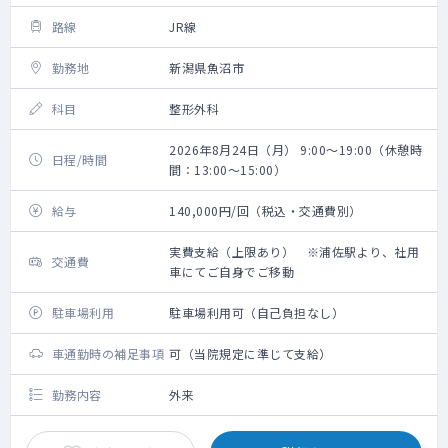
路線
JR線
勤務地
新潟県魚沼市
科目
整形外科
2026年8月24日（月） 9:00～19:00（休憩時
日程/時間
間：13:00～15:00）
給与
140,000円/回（税込・交通費別）
実費支給（上限あり） ※浦佐駅より、社用
交通費
車にてご自身でご移動
駐車場利用
駐車場利用可（自己負担なし）
車通勤時の補足事項
可（当院規定に準じて支給）
勤務内容
外来