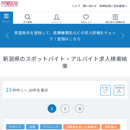
民間医局
ヘルプ
問い合わせ
医師採用ご担当者様へ
求人検索
マイページ
お気に入り
保存済みの
検索条件
希望条件を登録して、医療機関名などの求人詳細をチェッ
ク！登録はこちら
新潟県のスポットバイト・アルバイト求人検索結
果
23
並べ替え
条件保存
件中 1～ 20件を表示
1
2
スポット
日勤
クリニック
定期非常勤でも募集中
高額給与