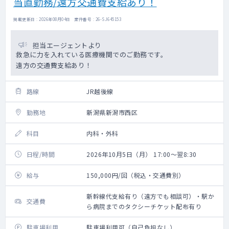
当直勤務/遠方交通費支給あり！
掲載更新日 : 2026年08月04日 案件番号 : 26-SJ645153
担当エージェントより
救急に力を入れている医療機関でのご勤務です。
遠方の交通費支給あり！
路線
JR越後線
勤務地
新潟県新潟市西区
科目
内科・外科
日程/時間
2026年10月5日（月） 17:00～翌8:30
給与
150,000円/回（税込・交通費別）
新幹線代支給有り（遠方でも相談可）・駅か
交通費
ら病院までのタクシーチケット配布有り
駐車場利用
駐車場利用可（自己負担なし）