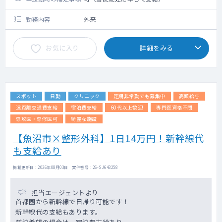
勤務内容
外来
お気に入り
詳細をみる
スポット
日勤
クリニック
定期非常勤でも募集中
高額給与
遠距離交通費支給
宿泊費支給
60代以上歓迎
専門医資格不問
専攻医・専修医可
綺麗な施設
【魚沼市×整形外科】1日14万円！新幹線代
も支給あり
掲載更新日 : 2026年08月03日 案件番号 : 26-SJ643258
担当エージェントより
首都圏から新幹線で日帰り可能です！
新幹線代の支給もあります。