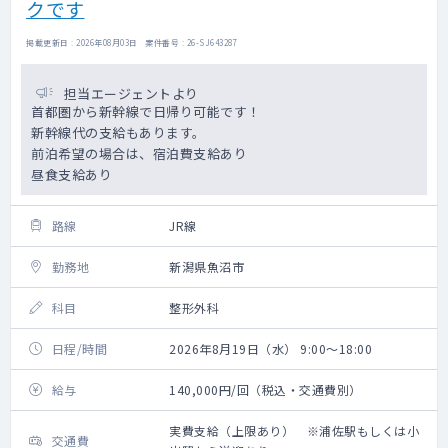
クです
掲載更新日 : 2026年08月03日 案件番号 : 26-SJ643287
担当エージェントより
首都圏から新幹線で日帰り可能です！
新幹線代の支給もあります。
前泊希望の場合は、宿泊費支給あり
昼食支給あり
路線
JR線
勤務地
新潟県魚沼市
科目
整形外科
日程/時間
2026年8月19日（水） 9:00～18:00
給与
140,000円/回（税込・交通費別）
実費支給（上限あり） ※浦佐駅もしくは小
交通費