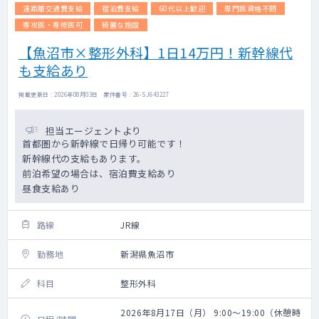
遠距離交通費支給
宿泊費支給
60代以上歓迎
専門医資格不問
専攻医・専修医可
綺麗な施設
【魚沼市×整形外科】1日14万円！新幹線代
も支給あり
掲載更新日 : 2026年08月03日 案件番号 : 26-SJ643227
担当エージェントより
首都圏から新幹線で日帰り可能です！
新幹線代の支給もあります。
前泊希望の場合は、宿泊費支給あり
昼食支給あり
路線
JR線
勤務地
新潟県魚沼市
科目
整形外科
2026年8月17日（月） 9:00～19:00（休憩時