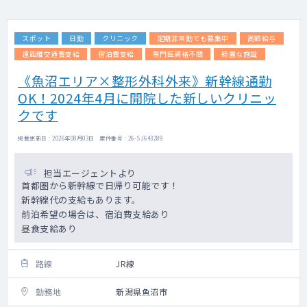
スポット
日勤
クリニック
定期非常勤でも募集中
高額給与
遠距離交通費支給
宿泊費支給
専門医資格不問
綺麗な施設
《魚沼エリア×整形外科外来》新幹線通勤
OK！2024年4月に開院した新しいクリニッ
クです
掲載更新日 : 2026年08月03日 案件番号 : 26-SJ643289
担当エージェントより
首都圏から新幹線で日帰り可能です！
新幹線代の支給もあります。
前泊希望の場合は、宿泊費支給あり
昼食支給あり
路線
JR線
勤務地
新潟県魚沼市