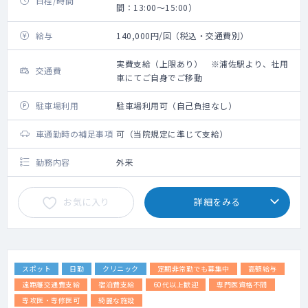
日程/時間
間：13:00～15:00）
給与
140,000円/回（税込・交通費別）
実費支給（上限あり） ※浦佐駅より、社用
交通費
車にてご自身でご移動
駐車場利用
駐車場利用可（自己負担なし）
車通勤時の補足事項
可（当院規定に準じて支給）
勤務内容
外来
お気に入り
詳細をみる
スポット
日勤
クリニック
定期非常勤でも募集中
高額給与
遠距離交通費支給
宿泊費支給
60代以上歓迎
専門医資格不問
専攻医・専修医可
綺麗な施設