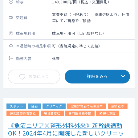
給与
140,000円/回（税込・交通費別）
実費支給（上限あり） ※浦佐駅より、社用
交通費
車にてご自身でご移動
駐車場利用
駐車場利用可（自己負担なし）
車通勤時の補足事項
可（当院規定に準じて支給）
勤務内容
外来
お気に入り
詳細をみる
スポット
日勤
クリニック
定期非常勤でも募集中
高額給与
遠距離交通費支給
宿泊費支給
専門医資格不問
綺麗な施設
《魚沼エリア×整形外科外来》新幹線通勤
OK！2024年4月に開院した新しいクリニッ