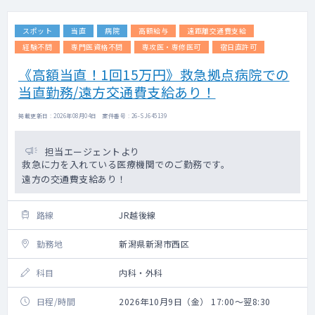
スポット
当直
病院
高額給与
遠距離交通費支給
経験不問
専門医資格不問
専攻医・専修医可
宿日直許可
《高額当直！1回15万円》救急拠点病院での
当直勤務/遠方交通費支給あり！
掲載更新日 : 2026年08月04日 案件番号 : 26-SJ645139
担当エージェントより
救急に力を入れている医療機関でのご勤務です。
遠方の交通費支給あり！
路線
JR越後線
勤務地
新潟県新潟市西区
科目
内科・外科
日程/時間
2026年10月9日（金） 17:00～翌8:30