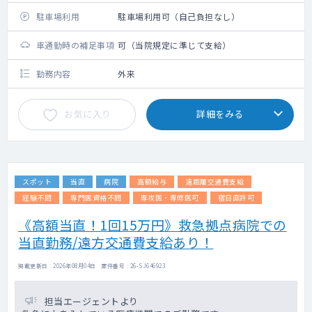
駐車場利用
駐車場利用可（自己負担なし）
車通勤時の補足事項
可（当院規定に準じて支給）
勤務内容
外来
お気に入り
詳細をみる
スポット
当直
病院
高額給与
遠距離交通費支給
経験不問
専門医資格不問
専攻医・専修医可
宿日直許可
《高額当直！1回15万円》救急拠点病院での
当直勤務/遠方交通費支給あり！
掲載更新日 : 2026年08月04日 案件番号 : 26-SJ646923
担当エージェントより