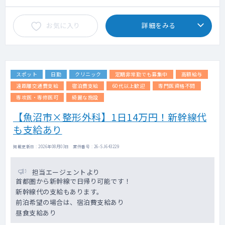
お気に入り
詳細をみる
スポット
日勤
クリニック
定期非常勤でも募集中
高額給与
遠距離交通費支給
宿泊費支給
60代以上歓迎
専門医資格不問
専攻医・専修医可
綺麗な施設
【魚沼市×整形外科】1日14万円！新幹線代
も支給あり
掲載更新日 : 2026年08月03日 案件番号 : 26-SJ643229
担当エージェントより
首都圏から新幹線で日帰り可能です！
新幹線代の支給もあります。
前泊希望の場合は、宿泊費支給あり
昼食支給あり