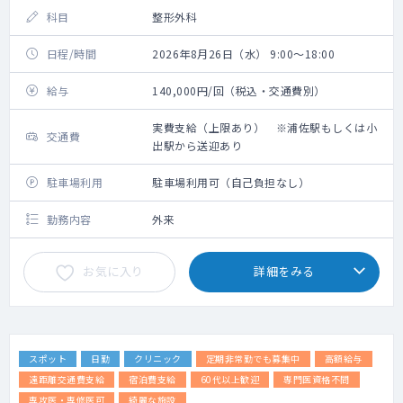
科目
整形外科
日程/時間
2026年8月26日（水） 9:00～18:00
給与
140,000円/回（税込・交通費別）
実費支給（上限あり） ※浦佐駅もしくは小
交通費
出駅から送迎あり
駐車場利用
駐車場利用可（自己負担なし）
勤務内容
外来
お気に入り
詳細をみる
スポット
日勤
クリニック
定期非常勤でも募集中
高額給与
遠距離交通費支給
宿泊費支給
60代以上歓迎
専門医資格不問
専攻医・専修医可
綺麗な施設