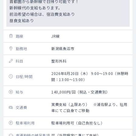
首都圏から新幹線で日帰り可能です！
新幹線代の支給もあります。
前泊希望の場合は、宿泊費支給あり
昼食支給あり
路線
JR線
勤務地
新潟県魚沼市
科目
整形外科
2026年8月20日（木） 9:00～19:00（休憩時
日程/時間
間：13:00～15:00）
給与
140,000円/回（税込・交通費別）
実費支給（上限あり） ※浦佐駅より、社用
交通費
車にてご自身でご移動
駐車場利用
駐車場利用可（自己負担なし）
車通勤時の補足事項
可（当院規定に準じて支給）