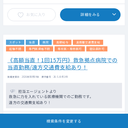
お気に入り
詳細をみる
スポット
当直
病院
高額給与
遠距離交通費支給
経験不問
専門医資格不問
専攻医・専修医可
宿日直許可
《高額当直！1回15万円》救急拠点病院での
当直勤務/遠方交通費支給あり！
掲載更新日 : 2026年08月04日 案件番号 : 26-SJ645149
担当エージェントより
救急に力を入れている医療機関でのご勤務です。
遠方の交通費支給あり！
路線
JR越後線
検索条件を変更する