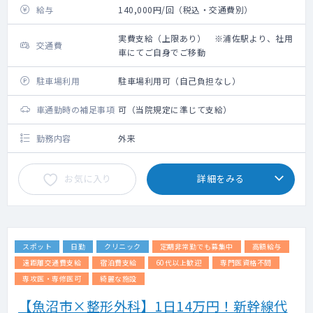
給与
140,000円/回（税込・交通費別）
実費支給（上限あり） ※浦佐駅より、社用
交通費
車にてご自身でご移動
駐車場利用
駐車場利用可（自己負担なし）
車通勤時の補足事項
可（当院規定に準じて支給）
勤務内容
外来
お気に入り
詳細をみる
スポット
日勤
クリニック
定期非常勤でも募集中
高額給与
遠距離交通費支給
宿泊費支給
60代以上歓迎
専門医資格不問
専攻医・専修医可
綺麗な施設
【魚沼市×整形外科】1日14万円！新幹線代