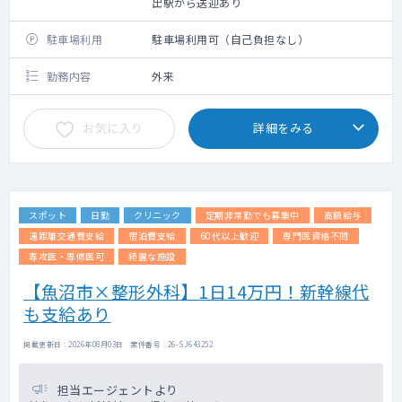
出駅から送迎あり
駐車場利用
駐車場利用可（自己負担なし）
勤務内容
外来
お気に入り
詳細をみる
スポット
日勤
クリニック
定期非常勤でも募集中
高額給与
遠距離交通費支給
宿泊費支給
60代以上歓迎
専門医資格不問
専攻医・専修医可
綺麗な施設
【魚沼市×整形外科】1日14万円！新幹線代
も支給あり
掲載更新日 : 2026年08月03日 案件番号 : 26-SJ643252
担当エージェントより