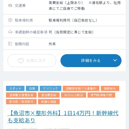
実費支給（上限あり） ※浦佐駅より、社用
交通費
車にてご自身でご移動
駐車場利用
駐車場利用可（自己負担なし）
車通勤時の補足事項
可（当院規定に準じて支給）
勤務内容
外来
お気に入り
詳細をみる
スポット
日勤
クリニック
定期非常勤でも募集中
高額給与
遠距離交通費支給
宿泊費支給
60代以上歓迎
専門医資格不問
専攻医・専修医可
綺麗な施設
【魚沼市×整形外科】1日14万円！新幹線代
も支給あり