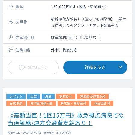
給与
150,000円/回（税込・交通費別）
新幹線代支給有り（遠方でも相談可）・駅か
交通費
ら病院までのタクシーチケット配布有り
駐車場利用
駐車場利用可（自己負担なし）
勤務内容
外来、救急対応
お気に入り
詳細をみる
スポット
当直
病院
高額給与
遠距離交通費支給
経験不問
専門医資格不問
専攻医・専修医可
宿日直許可
《高額当直！1回15万円》救急拠点病院での
当直勤務/遠方交通費支給あり！
掲載更新日 : 2026年08月04日 案件番号 : 26-SJ645148