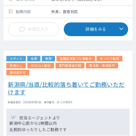
勤務内容
外来、救急対応
お気に入り
詳細をみる
スポット
当直
病院
定期非常勤でも募集中
ゆったり勤務
残業なし
60代以上歓迎
専門医資格不問
専攻医・専修医可
宿日直許可
新潟県/当直/比較的落ち着いてご勤務いただ
けます
掲載更新日 : 2026年08月03日 案件番号 : 26-SJ648828
担当エージェントより
新潟中心部から1時間以内
比較的ゆったりしたご勤務です