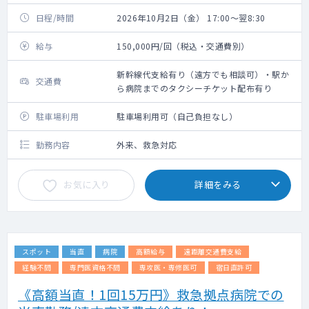
日程/時間
2026年10月2日（金） 17:00～翌8:30
給与
150,000円/回（税込・交通費別）
新幹線代支給有り（遠方でも相談可）・駅か
交通費
ら病院までのタクシーチケット配布有り
駐車場利用
駐車場利用可（自己負担なし）
勤務内容
外来、救急対応
お気に入り
詳細をみる
スポット
当直
病院
高額給与
遠距離交通費支給
経験不問
専門医資格不問
専攻医・専修医可
宿日直許可
《高額当直！1回15万円》救急拠点病院での