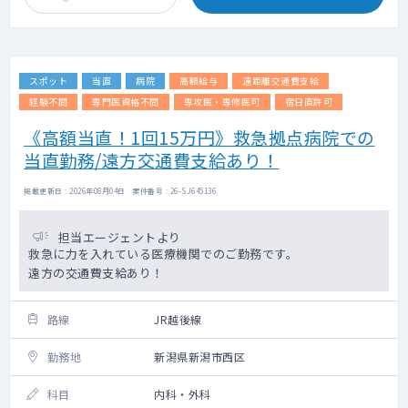
スポット
当直
病院
高額給与
遠距離交通費支給
経験不問
専門医資格不問
専攻医・専修医可
宿日直許可
《高額当直！1回15万円》救急拠点病院での
当直勤務/遠方交通費支給あり！
掲載更新日 : 2026年08月04日 案件番号 : 26-SJ645136
担当エージェントより
救急に力を入れている医療機関でのご勤務です。
遠方の交通費支給あり！
路線
JR越後線
勤務地
新潟県新潟市西区
科目
内科・外科