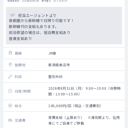
掲載更新日 : 2026年08月03日 案件番号 : 26-SJ643247
担当エージェントより
首都圏から新幹線で日帰り可能です！
新幹線代の支給もあります。
前泊希望の場合は、宿泊費支給あり
昼食支給あり
路線
JR線
勤務地
新潟県魚沼市
科目
整形外科
2026年8月31日（月） 9:00～19:00（休憩時
日程/時間
間：13:00～15:00）
給与
140,000円/回（税込・交通費別）
実費支給（上限あり） ※浦佐駅より、社用
交通費
車にてご自身でご移動