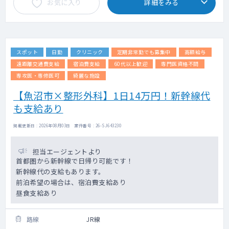
お気に入り
詳細をみる
スポット
日勤
クリニック
定期非常勤でも募集中
高額給与
遠距離交通費支給
宿泊費支給
60代以上歓迎
専門医資格不問
専攻医・専修医可
綺麗な施設
【魚沼市×整形外科】1日14万円！新幹線代
も支給あり
掲載更新日 : 2026年08月03日 案件番号 : 26-SJ643230
担当エージェントより
首都圏から新幹線で日帰り可能です！
新幹線代の支給もあります。
前泊希望の場合は、宿泊費支給あり
昼食支給あり
路線
JR線