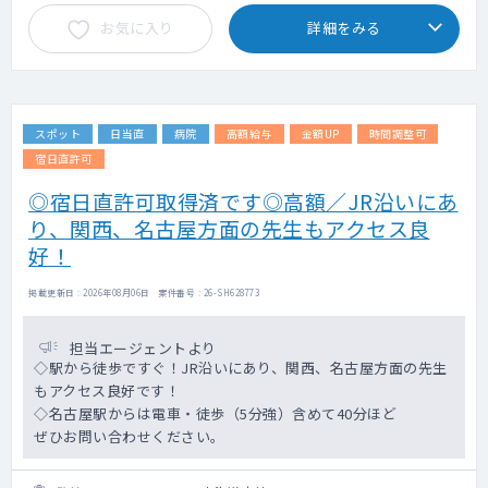
お気に入り
詳細をみる
スポット
日当直
病院
高額給与
金額UP
時間調整可
宿日直許可
◎宿日直許可取得済です◎高額／JR沿いにあ
り、関西、名古屋方面の先生もアクセス良
好！
掲載更新日 : 2026年08月06日 案件番号 : 26-SH628773
担当エージェントより
◇駅から徒歩ですぐ！JR沿いにあり、関西、名古屋方面の先生
もアクセス良好です！
◇名古屋駅からは電車・徒歩（5分強）含めて40分ほど
ぜひお問い合わせください。