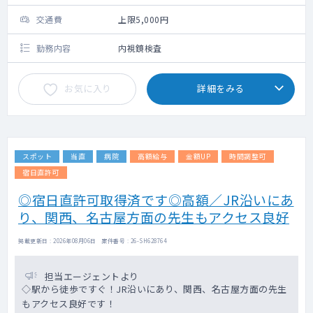
交通費
上限5,000円
勤務内容
内視鏡検査
お気に入り
詳細をみる
スポット
当直
病院
高額給与
金額UP
時間調整可
宿日直許可
◎宿日直許可取得済です◎高額／JR沿いにあ
り、関西、名古屋方面の先生もアクセス良好
掲載更新日 : 2026年08月06日 案件番号 : 26-SH628764
担当エージェントより
◇駅から徒歩ですぐ！JR沿いにあり、関西、名古屋方面の先生
もアクセス良好です！