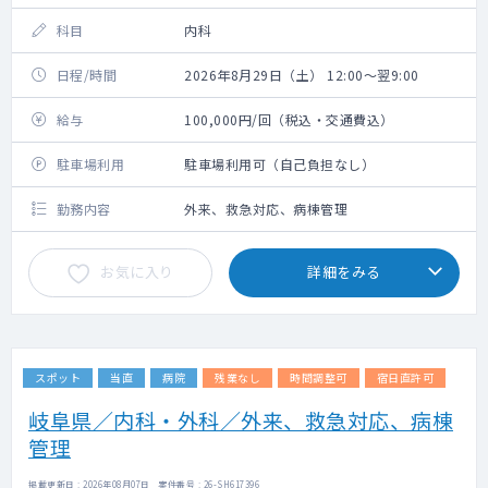
科目
内科
日程/時間
2026年8月29日（土） 12:00～翌9:00
給与
100,000円/回（税込・交通費込）
駐車場利用
駐車場利用可（自己負担なし）
勤務内容
外来、救急対応、病棟管理
お気に入り
詳細をみる
スポット
当直
病院
残業なし
時間調整可
宿日直許可
岐阜県／内科・外科／外来、救急対応、病棟
管理
掲載更新日 : 2026年08月07日 案件番号 : 26-SH617396