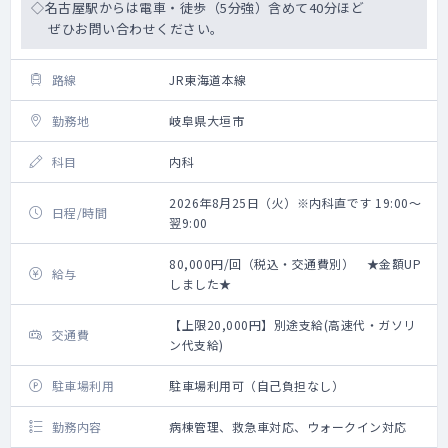
◇名古屋駅からは電車・徒歩（5分強）含めて40分ほど
ぜひお問い合わせください。
路線
JR東海道本線
勤務地
岐阜県大垣市
科目
内科
2026年8月25日（火）※内科直です 19:00～
日程/時間
翌9:00
80,000円/回（税込・交通費別） ★金額UP
給与
しました★
【上限20,000円】別途支給(高速代・ガソリ
交通費
ン代支給)
駐車場利用
駐車場利用可（自己負担なし）
勤務内容
病棟管理、救急車対応、ウォークイン対応