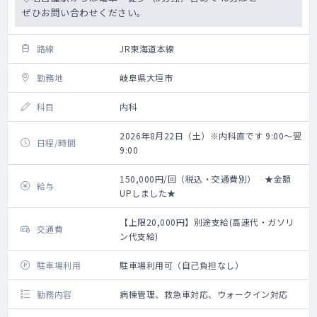
ぜひお問い合わせください。
路線
JR東海道本線
勤務地
岐阜県大垣市
科目
内科
2026年8月22日（土）※内科直です 9:00～翌
日程/時間
9:00
150,000円/回（税込・交通費別） ★金額
給与
UPしました★
【上限20,000円】別途支給(高速代・ガソリ
交通費
ン代支給)
駐車場利用
駐車場利用可（自己負担なし）
勤務内容
病棟管理、救急車対応、ウォークイン対応