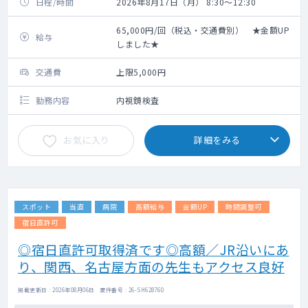
日程/時間
2026年8月17日（月） 8:30～12:30
65,000円/回（税込・交通費別） ★金額UP
給与
しました★
交通費
上限5,000円
勤務内容
内視鏡検査
お気に入り
詳細をみる
スポット
当直
病院
高額給与
金額UP
時間調整可
宿日直許可
◎宿日直許可取得済です◎高額／JR沿いにあ
り、関西、名古屋方面の先生もアクセス良好
掲載更新日 : 2026年08月06日 案件番号 : 26-SH628760