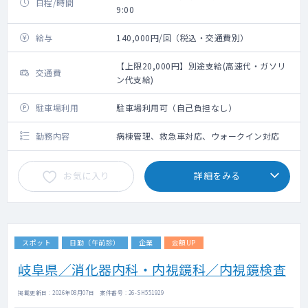
日程/時間
9:00
給与
140,000円/回（税込・交通費別）
【上限20,000円】別途支給(高速代・ガソリ
交通費
ン代支給)
駐車場利用
駐車場利用可（自己負担なし）
勤務内容
病棟管理、救急車対応、ウォークイン対応
お気に入り
詳細をみる
スポット
日勤（午前診）
企業
金額UP
岐阜県／消化器内科・内視鏡科／内視鏡検査
掲載更新日 : 2026年08月07日 案件番号 : 26-SH551929