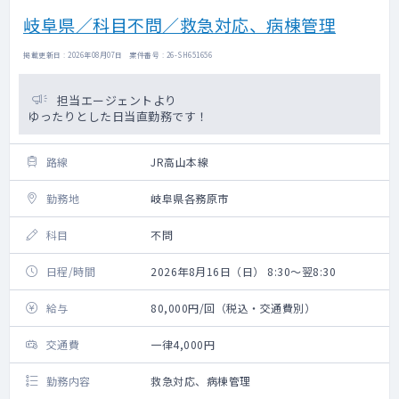
岐阜県／科目不問／救急対応、病棟管理
掲載更新日 : 2026年08月07日 案件番号 : 26-SH651656
担当エージェントより
ゆったりとした日当直勤務です！
路線
JR高山本線
勤務地
岐阜県各務原市
科目
不問
日程/時間
2026年8月16日（日） 8:30～翌8:30
給与
80,000円/回（税込・交通費別）
交通費
一律4,000円
勤務内容
救急対応、病棟管理