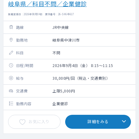
岐阜県／科目不問／企業健診
掲載更新日 : 2026年08月04日 案件番号 : 26-SH649617
路線
JR中央線
勤務地
岐阜県中津川市
科目
不問
日程/時間
2026年9月4日（金） 8:15～11:15
給与
30,000円/回（税込・交通費別）
交通費
上限5,000円
勤務内容
企業健診
お気に入り
詳細をみる