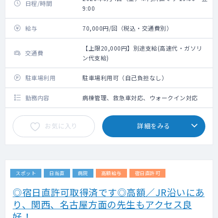
日程/時間
9:00
給与
70,000円/回（税込・交通費別）
【上限20,000円】別途支給(高速代・ガソリ
交通費
ン代支給)
駐車場利用
駐車場利用可（自己負担なし）
勤務内容
病棟管理、救急車対応、ウォークイン対応
お気に入り
詳細をみる
スポット
日当直
病院
高額給与
宿日直許可
◎宿日直許可取得済です◎高額／JR沿いにあ
り、関西、名古屋方面の先生もアクセス良
好！