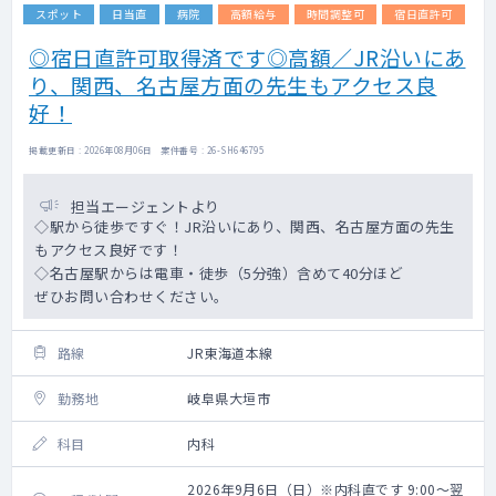
スポット
日当直
病院
高額給与
時間調整可
宿日直許可
◎宿日直許可取得済です◎高額／JR沿いにあ
り、関西、名古屋方面の先生もアクセス良
好！
掲載更新日 : 2026年08月06日 案件番号 : 26-SH646795
担当エージェントより
◇駅から徒歩ですぐ！JR沿いにあり、関西、名古屋方面の先生
もアクセス良好です！
◇名古屋駅からは電車・徒歩（5分強）含めて40分ほど
ぜひお問い合わせください。
路線
JR東海道本線
勤務地
岐阜県大垣市
科目
内科
2026年9月6日（日）※内科直です 9:00～翌