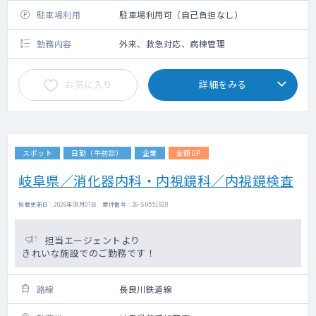
駐車場利用
駐車場利用可（自己負担なし）
勤務内容
外来、救急対応、病棟管理
お気に入り
詳細をみる
スポット
日勤（午前診）
企業
金額UP
岐阜県／消化器内科・内視鏡科／内視鏡検査
掲載更新日 : 2026年08月07日 案件番号 : 26-SH551928
担当エージェントより
きれいな施設でのご勤務です！
路線
長良川鉄道線