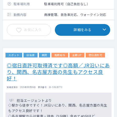
駐車場利用
駐車場利用可（自己負担なし）
勤務内容
病棟管理、救急車対応、ウォークイン対応
お気に入り
詳細をみる
スポット
日当直
病院
高額給与
金額UP
宿日直許可
◎宿日直許可取得済です◎高額／JR沿いにあ
り、関西、名古屋方面の先生もアクセス良
好！
掲載更新日 : 2026年08月06日 案件番号 : 26-SH628770
担当エージェントより
◇駅から徒歩ですぐ！JR沿いにあり、関西、名古屋方面の先生
もアクセス良好です！
◇名古屋駅からは電車・徒歩（5分強）含めて40分ほど