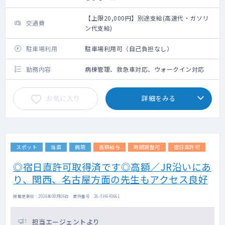
【上限20,000円】別途支給(高速代・ガソリ
交通費
ン代支給)
駐車場利用
駐車場利用可（自己負担なし）
勤務内容
病棟管理、救急車対応、ウォークイン対応
お気に入り
詳細をみる
スポット
当直
病院
高額給与
時間調整可
宿日直許可
◎宿日直許可取得済です◎高額／JR沿いにあ
り、関西、名古屋方面の先生もアクセス良好
掲載更新日 : 2026年08月06日 案件番号 : 26-SH643661
担当エージェントより