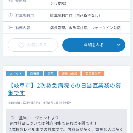
交通費
ン代支給)
駐車場利用
駐車場利用可（自己負担なし）
勤務内容
病棟管理、救急車対応、ウォークイン対応
お気に入り
詳細をみる
スポット
日当直
病院
綺麗な施設
宿日直許可
【岐阜市】2次救急病院での日当直業務の募
集です
掲載更新日 : 2026年08月04日 案件番号 : 26-SH649350
担当エージェントより
専門科目については対応可能であれば不問です！
2次救急レベルまでの対応です。内科系が多く、重篤な人は多く