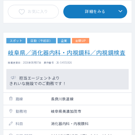
お気に入り
詳細をみる
スポット
日勤（午前診）
企業
金額UP
岐阜県／消化器内科・内視鏡科／内視鏡検査
掲載更新日 : 2026年08月07日 案件番号 : 26-SH551926
担当エージェントより
きれいな施設でのご勤務です！
路線
長良川鉄道線
勤務地
岐阜県美濃加茂市
科目
消化器内科・内視鏡科