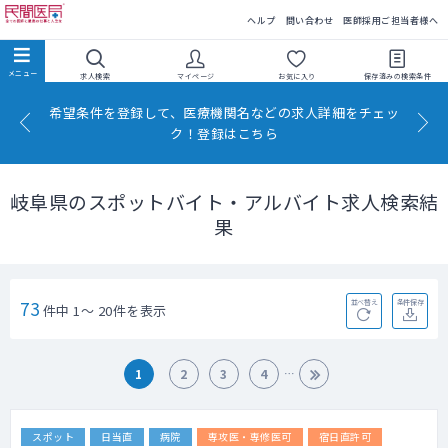
民間医局
ヘルプ
問い合わせ
医師採用ご担当者様へ
求人検索
マイページ
お気に入り
保存済みの
検索条件
希望条件を登録して、医療機関名などの求人詳細をチェッ
ク！登録はこちら
岐阜県のスポットバイト・アルバイト求人検索結
果
73
並べ替え
条件保存
件中 1～ 20件を表示
1
2
3
4
スポット
日当直
病院
専攻医・専修医可
宿日直許可