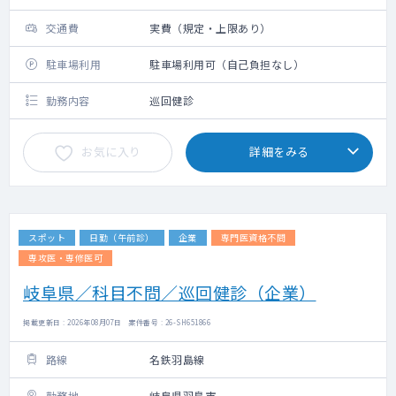
交通費
実費（規定・上限あり）
駐車場利用
駐車場利用可（自己負担なし）
勤務内容
巡回健診
お気に入り
詳細をみる
スポット
日勤（午前診）
企業
専門医資格不問
専攻医・専修医可
岐阜県／科目不問／巡回健診（企業）
掲載更新日 : 2026年08月07日 案件番号 : 26-SH651866
路線
名鉄羽島線
勤務地
岐阜県羽島市