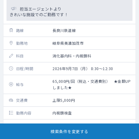
担当エージェントより
きれいな施設でのご勤務です！
路線
長良川鉄道線
勤務地
岐阜県美濃加茂市
科目
消化器内科・内視鏡科
日程/時間
2026年9月7日（月） 8:30～12:30
65,000円/回（税込・交通費別） ★金額UP
給与
しました★
交通費
上限5,000円
勤務内容
内視鏡検査
お気に入り
詳細をみる
検索条件を変更する