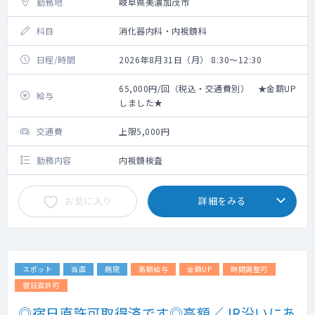
勤務地
岐阜県美濃加茂市
科目
消化器内科・内視鏡科
日程/時間
2026年8月31日（月） 8:30～12:30
65,000円/回（税込・交通費別） ★金額UP
給与
しました★
交通費
上限5,000円
勤務内容
内視鏡検査
お気に入り
詳細をみる
スポット
当直
病院
高額給与
金額UP
時間調整可
宿日直許可
◎宿日直許可取得済です◎高額／JR沿いにあ