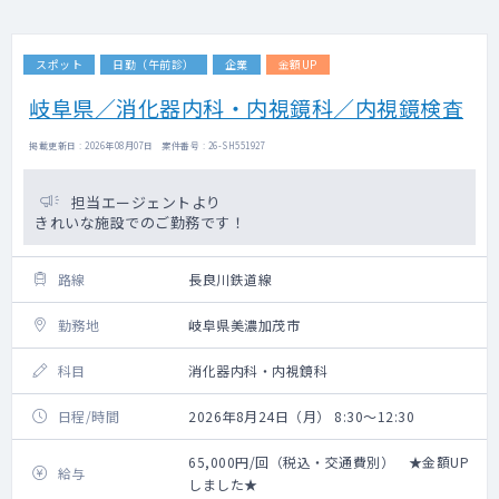
スポット
日勤（午前診）
企業
金額UP
岐阜県／消化器内科・内視鏡科／内視鏡検査
掲載更新日 : 2026年08月07日 案件番号 : 26-SH551927
担当エージェントより
きれいな施設でのご勤務です！
路線
長良川鉄道線
勤務地
岐阜県美濃加茂市
科目
消化器内科・内視鏡科
日程/時間
2026年8月24日（月） 8:30～12:30
65,000円/回（税込・交通費別） ★金額UP
給与
しました★