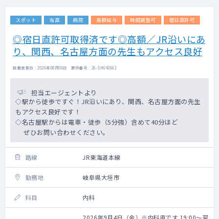
スポット
当直
病院
高額給与
時間調整可
宿日直許可
◎宿日直許可取得済です◎高額／JR沿いにあ
り、関西、名古屋方面の先生もアクセス良好
掲載更新日 : 2026年08月06日 案件番号 : 26-SH643662
担当エージェントより
◇駅から徒歩ですぐ！JR沿いにあり、関西、名古屋方面の先生
もアクセス良好です！
◇名古屋駅からは電車・徒歩（5分強）含めて40分ほど
ぜひお問い合わせください。
路線
JR東海道本線
勤務地
岐阜県大垣市
科目
内科
2026年9月4日（金）※内科直です 19:00～翌