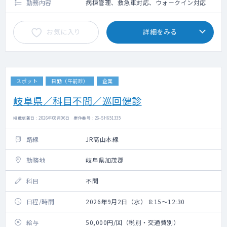
勤務内容
病棟管理、救急車対応、ウォークイン対応
お気に入り
詳細をみる
スポット
日勤（午前診）
企業
岐阜県／科目不問／巡回健診
掲載更新日 : 2026年08月06日 案件番号 : 26-SH651335
路線
JR高山本線
勤務地
岐阜県加茂郡
科目
不問
日程/時間
2026年9月2日（水） 8:15～12:30
給与
50,000円/回（税別・交通費別）