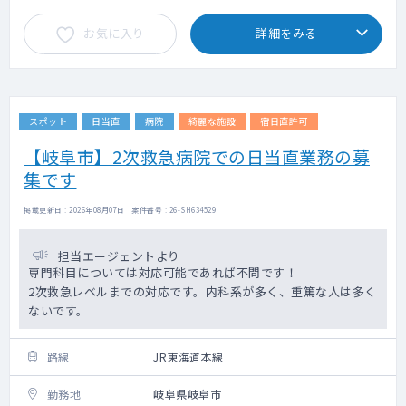
お気に入り
詳細をみる
スポット
日当直
病院
綺麗な施設
宿日直許可
【岐阜市】2次救急病院での日当直業務の募
集です
掲載更新日 : 2026年08月07日 案件番号 : 26-SH634529
担当エージェントより
専門科目については対応可能であれば不問です！
2次救急レベルまでの対応です。内科系が多く、重篤な人は多く
ないです。
路線
JR東海道本線
勤務地
岐阜県岐阜市