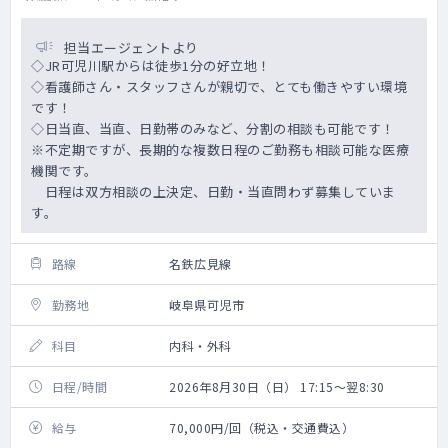
担当エージェントより
◇JR可児川駅からは徒歩1分の好立地！
◇看護師さん・スタッフさんが親切で、とても働きやすい環境
です！
◇日当直、当直、日勤帯のみなど、分割の相談も可能です！
※不定期ですが、長期的な複数日程のご勤務も相談可能な医療
機関です。
日程は双方相談の上決定、日勤・当直問わず募集していま
す。
路線
名鉄広見線
勤務地
岐阜県可児市
科目
内科・外科
日程/時間
2026年8月30日（日） 17:15～翌8:30
給与
70,000円/回（税込・交通費込）