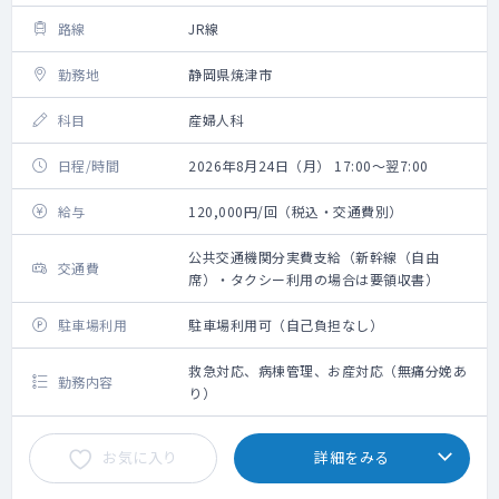
路線
JR線
勤務地
静岡県焼津市
科目
産婦人科
日程/時間
2026年8月24日（月） 17:00～翌7:00
給与
120,000円/回（税込・交通費別）
公共交通機関分実費支給（新幹線（自由
交通費
席）・タクシー利用の場合は要領収書）
駐車場利用
駐車場利用可（自己負担なし）
救急対応、病棟管理、お産対応（無痛分娩あ
勤務内容
り）
お気に入り
詳細をみる