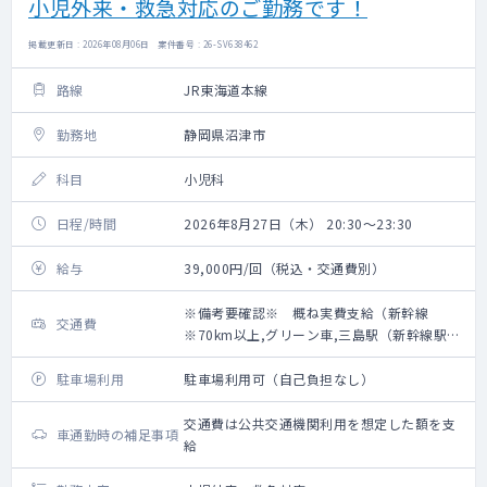
小児外来・救急対応のご勤務です！
掲載更新日 : 2026年08月06日 案件番号 : 26-SV638462
路線
JR東海道本線
勤務地
静岡県沼津市
科目
小児科
日程/時間
2026年8月27日（木） 20:30～23:30
給与
39,000円/回（税込・交通費別）
※備考要確認※ 概ね実費支給（新幹線
交通費
※70km以上,グリーン車,三島駅（新幹線駅）
からのタクシー利用可）
駐車場利用
駐車場利用可（自己負担なし）
交通費は公共交通機関利用を想定した額を支
車通勤時の補足事項
給