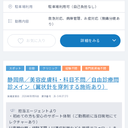
駐車場利用
駐車場利用可（自己負担なし）
救急対応、病棟管理、お産対応（無痛分娩あ
勤務内容
り）
お気に入り
詳細をみる
スポット
日勤
クリニック
経験不問
専門医資格不問
静岡県／美容皮膚科・科目不問／自由診療問
診メイン（翼状針を穿刺する施術あり）
掲載更新日 : 2026年08月06日 案件番号 : 26-SH637170
担当エージェントより
・初めての方も安心のサポート体制（ご勤務前に当日現地にて
レクチャーあり）
**専門分野・経験不問！**適応判断なども現場でフォローしま