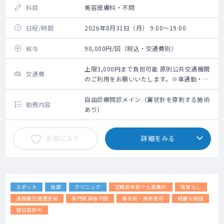
科目
美容皮膚科・不問
日程/時間
2026年8月31日（月） 9:00～19:00
給与
90,000円/回（税込・交通費別）
上限3,000円まで負担可能 原則公共交通機関
交通費
のご利用をお願いいたします。※車通勤・タ
クシー利用要相談
自由診療問診メイン（翼状針を穿刺する施術
勤務内容
あり）
お気に入り
詳細をみる
スポット
当直
クリニック
定期非常勤でも募集中
残業なし
遠距離交通費支給
専門医資格不問
専攻医・専修医可
綺麗な施設
宿日直許可