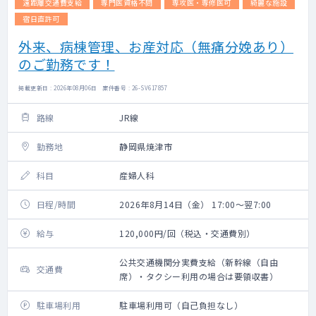
遠距離交通費支給
専門医資格不問
専攻医・専修医可
綺麗な施設
宿日直許可
外来、病棟管理、お産対応（無痛分娩あり）
のご勤務です！
掲載更新日 : 2026年08月06日 案件番号 : 26-SV617857
路線
JR線
勤務地
静岡県焼津市
科目
産婦人科
日程/時間
2026年8月14日（金） 17:00～翌7:00
給与
120,000円/回（税込・交通費別）
公共交通機関分実費支給（新幹線（自由
交通費
席）・タクシー利用の場合は要領収書）
駐車場利用
駐車場利用可（自己負担なし）