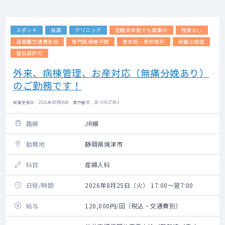
スポット
当直
クリニック
定期非常勤でも募集中
残業なし
遠距離交通費支給
専門医資格不問
専攻医・専修医可
綺麗な施設
宿日直許可
外来、病棟管理、お産対応（無痛分娩あり）
のご勤務です！
掲載更新日 : 2026年08月06日 案件番号 : 26-SV617863
路線
JR線
勤務地
静岡県焼津市
科目
産婦人科
日程/時間
2026年8月25日（火） 17:00～翌7:00
給与
120,000円/回（税込・交通費別）