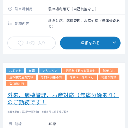
駐車場利用
駐車場利用可（自己負担なし）
救急対応、病棟管理、お産対応（無痛分娩あ
勤務内容
り）
お気に入り
詳細をみる
スポット
当直
クリニック
定期非常勤でも募集中
残業なし
遠距離交通費支給
専門医資格不問
専攻医・専修医可
綺麗な施設
宿日直許可
外来、病棟管理、お産対応（無痛分娩あり）
のご勤務です！
掲載更新日 : 2026年08月06日 案件番号 : 26-SV617859
路線
JR線