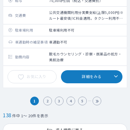
給与
70,000円/回（税込・交通費別）
公共交通機関利用分実費支給(上限5,000円)※
交通費
ルート最安値/IC料金適用。タクシー利用不
可。
駐車場利用
駐車場利用不可
車通勤時の補足事項
車通勤不可
脱毛カウンセリング・診察・医薬品の処方・
勤務内容
美肌治療
お気に入り
詳細をみる
1
2
3
4
5
138
件中 1～ 20件を表示
求人検索に戻る