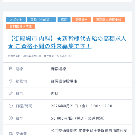
スポット
日勤（午前診）
病院
高額給与
遠距離交通費支給
専門医資格不問
【御殿場市 内科】★新幹線代支給の高額求人
★ ご資格不問の外来募集です！
掲載更新日 : 2026年08月06日 案件番号 : 26-SV651152
路線
御殿場線
勤務地
静岡県御殿場市
科目
内科
日程/時間
2026年8月21日（金） 9:00～12:00
給与
50,000円/回（税込・交通費別）
公共交通機関代 実費支給＋新幹線自由席代支
交通費