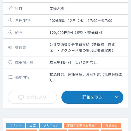
科目
産婦人科
日程/時間
2026年8月12日（水） 17:00～翌7:00
給与
120,000円/回（税込・交通費別）
公共交通機関分実費支給（新幹線（自由
交通費
席）・タクシー利用の場合は要領収書）
駐車場利用
駐車場利用可（自己負担なし）
救急対応、病棟管理、お産対応（無痛分娩あ
勤務内容
り）
お気に入り
詳細をみる
スポット
当直
クリニック
定期非常勤でも募集中
残業なし