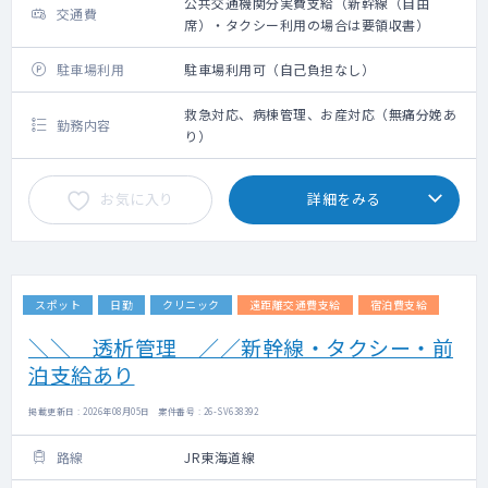
公共交通機関分実費支給（新幹線（自由
交通費
席）・タクシー利用の場合は要領収書）
駐車場利用
駐車場利用可（自己負担なし）
救急対応、病棟管理、お産対応（無痛分娩あ
勤務内容
り）
お気に入り
詳細をみる
スポット
日勤
クリニック
遠距離交通費支給
宿泊費支給
＼＼ 透析管理 ／／新幹線・タクシー・前
泊支給あり
掲載更新日 : 2026年08月05日 案件番号 : 26-SV638392
路線
JR東海道線