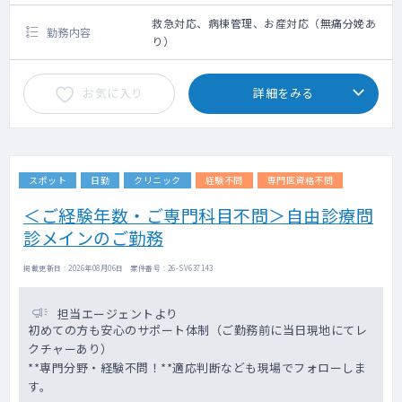
救急対応、病棟管理、お産対応（無痛分娩あ
勤務内容
り）
お気に入り
詳細をみる
スポット
日勤
クリニック
経験不問
専門医資格不問
＜ご経験年数・ご専門科目不問＞自由診療問
診メインのご勤務
掲載更新日 : 2026年08月06日 案件番号 : 26-SV637143
担当エージェントより
初めての方も安心のサポート体制（ご勤務前に当日現地にてレ
クチャーあり）
**専門分野・経験不問！**適応判断なども現場でフォローしま
す。