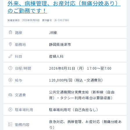
外来、病棟管理、お産対応（無痛分娩あり）
のご勤務です！
掲載更新日 : 2026年08月06日 案件番号 : 26-SV617866
路線
JR線
勤務地
静岡県焼津市
科目
産婦人科
日程/時間
2026年8月31日（月） 17:00～翌7:00
給与
120,000円/回（税込・交通費別）
公共交通機関分実費支給（新幹線（自由
交通費
席）・タクシー利用の場合は要領収書）
駐車場利用
駐車場利用可（自己負担なし）
救急対応、病棟管理、お産対応（無痛分娩あ
勤務内容
り）