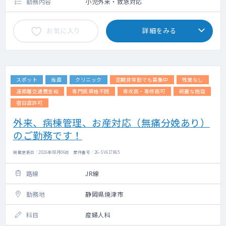
勤務内容
小児外来・救急対応
お気に入り
詳細をみる
スポット
当直
クリニック
定期非常勤でも募集中
残業なし
遠距離交通費支給
専門医資格不問
専攻医・専修医可
綺麗な施設
宿日直許可
外来、病棟管理、お産対応（無痛分娩あり）
のご勤務です！
掲載更新日 : 2026年08月06日 案件番号 : 26-SV617865
路線
JR線
勤務地
静岡県焼津市
科目
産婦人科