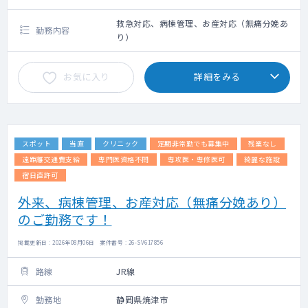
救急対応、病棟管理、お産対応（無痛分娩あ
勤務内容
り）
お気に入り
詳細をみる
スポット
当直
クリニック
定期非常勤でも募集中
残業なし
遠距離交通費支給
専門医資格不問
専攻医・専修医可
綺麗な施設
宿日直許可
外来、病棟管理、お産対応（無痛分娩あり）
のご勤務です！
掲載更新日 : 2026年08月06日 案件番号 : 26-SV617856
路線
JR線
勤務地
静岡県焼津市