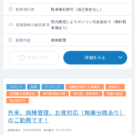
駐車場利用
駐車場利用可（自己負担なし）
院内規定によりガソリン代支給あり（無料駐
車通勤時の補足事項
車場あり）
勤務内容
病棟管理
お気に入り
詳細をみる
スポット
当直
クリニック
定期非常勤でも募集中
残業なし
遠距離交通費支給
専門医資格不問
専攻医・専修医可
綺麗な施設
宿日直許可
外来、病棟管理、お産対応（無痛分娩あり）
のご勤務です！
掲載更新日 : 2026年08月06日 案件番号 : 26-SV617862