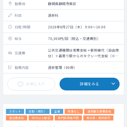
勤務地
静岡県静岡市葵区
科目
透析科
日程/時間
2026年8月27日（木） 9:00～16:00
給与
70,000円/回（税込・交通費別）
公共交通機関分実費支給＋新幹線代（自由席
交通費
分）＋最寄り駅からのタクシー代支給（※要
領収書）【上限25,000円まで（往復）】
勤務内容
透析管理（80床）
お気に入り
詳細をみる
スポット
日勤（夜診）
企業
残業なし
遠距離交通費支給
宿泊費支給
60代以上歓迎
専門医資格不問
専攻医・専修医可