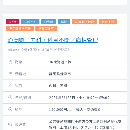
NEW
スポット
日当直
病院
60代以上歓迎
経験不問
専門医資格不問
宿日直許可
静岡県／内科・科目不問／病棟管理
掲載更新日 : 2026年08月06日 案件番号 : 26-SV651158
路線
JR東海道本線
勤務地
静岡県焼津市
科目
内科・不問
日程/時間
2026年8月22日（土） 9:00～翌9:00
給与
150,000円/回（税込・交通費別）
公共交通機関代＋遠方の方は新幹線通勤代支
交通費
給可（上限2万円、タクシー代は支給可）