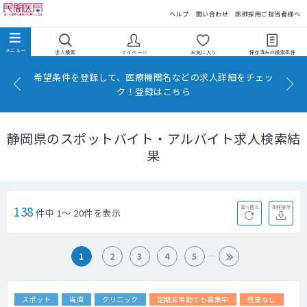
民間医局
ヘルプ
問い合わせ
医師採用ご担当者様へ
求人検索
マイページ
お気に入り
保存済みの
検索条件
希望条件を登録して、医療機関名などの求人詳細をチェッ
ク！登録はこちら
静岡県のスポットバイト・アルバイト求人検索結
果
138
並べ替え
条件保存
件中 1～ 20件を表示
1
2
3
4
5
スポット
当直
クリニック
定期非常勤でも募集中
残業なし