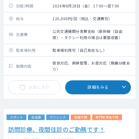
日程/時間
2026年8月28日（金） 17:00～翌7:00
給与
120,000円/回（税込・交通費別）
公共交通機関分実費支給（新幹線（自由
交通費
席）・タクシー利用の場合は要領収書）
駐車場利用
駐車場利用可（自己負担なし）
救急対応、病棟管理、お産対応（無痛分娩あ
勤務内容
り）
お気に入り
詳細をみる
スポット
日当直
クリニック
経験不問
専門医資格不問
訪問診療、夜間往診のご勤務です！