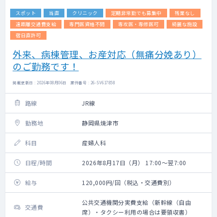
スポット
当直
クリニック
定期非常勤でも募集中
残業なし
遠距離交通費支給
専門医資格不問
専攻医・専修医可
綺麗な施設
宿日直許可
外来、病棟管理、お産対応（無痛分娩あり）
のご勤務です！
掲載更新日 : 2026年08月06日 案件番号 : 26-SV617858
路線
JR線
勤務地
静岡県焼津市
科目
産婦人科
日程/時間
2026年8月17日（月） 17:00～翌7:00
給与
120,000円/回（税込・交通費別）
公共交通機関分実費支給（新幹線（自由
交通費
席）・タクシー利用の場合は要領収書）