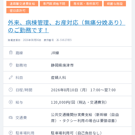
遠距離交通費支給
専門医資格不問
専攻医・専修医可
綺麗な施設
宿日直許可
外来、病棟管理、お産対応（無痛分娩あり）
のご勤務です！
掲載更新日 : 2026年08月06日 案件番号 : 26-SV617855
路線
JR線
勤務地
静岡県焼津市
科目
産婦人科
日程/時間
2026年8月10日（月） 17:00～翌7:00
給与
120,000円/回（税込・交通費別）
公共交通機関分実費支給（新幹線（自由
交通費
席）・タクシー利用の場合は要領収書）
駐車場利用
駐車場利用可（自己負担なし）