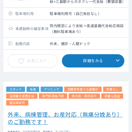
給+三島駅からのタクシー代支給（要領収書）
駐車場利用
駐車場利用可（自己負担なし）
院内規定により支給＋高速道路代支給応相談
車通勤時の補足事項
（無料駐車場あり）
勤務内容
外来、健診・人間ドック
お気に入り
詳細をみる
スポット
当直
クリニック
定期非常勤でも募集中
残業なし
遠距離交通費支給
専門医資格不問
専攻医・専修医可
綺麗な施設
宿日直許可
外来、病棟管理、お産対応（無痛分娩あり）
のご勤務です！
掲載更新日 : 2026年08月06日 案件番号 : 26-SV617861