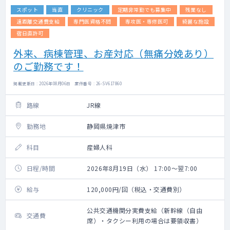
スポット
当直
クリニック
定期非常勤でも募集中
残業なし
遠距離交通費支給
専門医資格不問
専攻医・専修医可
綺麗な施設
宿日直許可
外来、病棟管理、お産対応（無痛分娩あり）
のご勤務です！
掲載更新日 : 2026年08月06日 案件番号 : 26-SV617860
路線
JR線
勤務地
静岡県焼津市
科目
産婦人科
日程/時間
2026年8月19日（水） 17:00～翌7:00
給与
120,000円/回（税込・交通費別）
公共交通機関分実費支給（新幹線（自由
交通費
席）・タクシー利用の場合は要領収書）