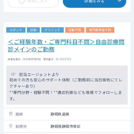
お気に入り
詳細をみる
スポット
日勤
クリニック
経験不問
専門医資格不問
＜ご経験年数・ご専門科目不問＞自由診療問
診メインのご勤務
掲載更新日 : 2026年08月06日 案件番号 : 26-SV637152
担当エージェントより
初めての方も安心のサポート体制（ご勤務前に当日現地にてレ
クチャーあり）
**専門分野・経験不問！**適応判断なども現場でフォローしま
す。
路線
静岡鉄道線
勤務地
静岡県静岡市葵区