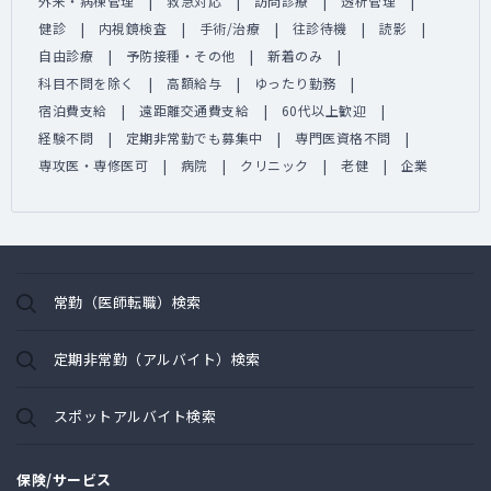
外来・病棟管理
救急対応
訪問診療
透析管理
健診
内視鏡検査
手術/治療
往診待機
読影
自由診療
予防接種・その他
新着のみ
科目不問を除く
高額給与
ゆったり勤務
宿泊費支給
遠距離交通費支給
60代以上歓迎
経験不問
定期非常勤でも募集中
専門医資格不問
専攻医・専修医可
病院
クリニック
老健
企業
常勤（医師転職）検索
定期非常勤（アルバイト）検索
スポットアルバイト検索
保険/サービス