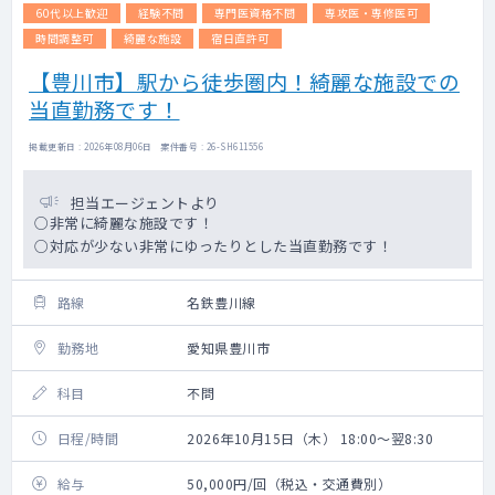
60代以上歓迎
経験不問
専門医資格不問
専攻医・専修医可
時間調整可
綺麗な施設
宿日直許可
【豊川市】駅から徒歩圏内！綺麗な施設での
当直勤務です！
掲載更新日 : 2026年08月06日 案件番号 : 26-SH611556
担当エージェントより
○非常に綺麗な施設です！
○対応が少ない非常にゆったりとした当直勤務です！
路線
名鉄豊川線
勤務地
愛知県豊川市
科目
不問
日程/時間
2026年10月15日（木） 18:00～翌8:30
給与
50,000円/回（税込・交通費別）