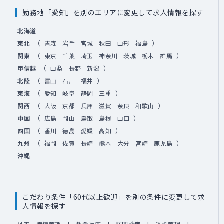
勤務地「愛知」を別のエリアに変更して求人情報を探す
北海道
（
）
東北
青森
岩手
宮城
秋田
山形
福島
（
）
関東
東京
千葉
埼玉
神奈川
茨城
栃木
群馬
（
）
甲信越
山梨
長野
新潟
（
）
北陸
富山
石川
福井
（
）
東海
愛知
岐阜
静岡
三重
（
）
関西
大阪
京都
兵庫
滋賀
奈良
和歌山
（
）
中国
広島
岡山
鳥取
島根
山口
（
）
四国
香川
徳島
愛媛
高知
（
）
九州
福岡
佐賀
長崎
熊本
大分
宮崎
鹿児島
沖縄
こだわり条件「60代以上歓迎」を別の条件に変更して求
人情報を探す