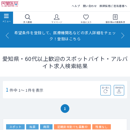
民間医局
ヘルプ
問い合わせ
医師採用ご担当者様へ
求人検索
マイページ
お気に入り
保存済みの
検索条件
希望条件を登録して、医療機関名などの求人詳細をチェッ
ク！登録はこちら
愛知県・60代以上歓迎のスポットバイト・アルバ
イト求人検索結果
1
並べ替え
条件保存
件中 1～ 1件を表示
1
スポット
当直
病院
定期非常勤でも募集中
残業なし