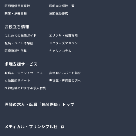
医師賠償責任保険
医師向け保険一覧
開業・承継支援
民間医局書店
お役立ち情報
はじめての転職ガイド
エリア別・転職市場
転職・バイト体験談
ドクターズマガジン
医療過誤判例集
キャリアコラム
求職支援サービス
転職エージェントサービス
非常勤アルバイト紹介
女性医師サポート
専攻医・専修医の方へ
医師転職のおすすめ求人特集
医師の求人・転職「民間医局」トップ
メディカル・プリンシプル社