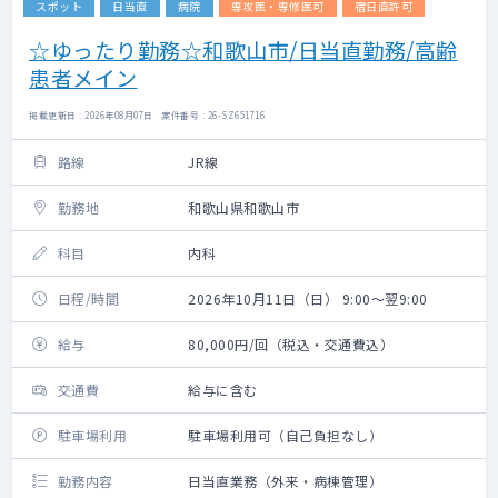
スポット
日当直
病院
専攻医・専修医可
宿日直許可
☆ゆったり勤務☆和歌山市/日当直勤務/高齢
患者メイン
掲載更新日 : 2026年08月07日 案件番号 : 26-SZ651716
路線
JR線
勤務地
和歌山県和歌山市
科目
内科
日程/時間
2026年10月11日（日） 9:00～翌9:00
給与
80,000円/回（税込・交通費込）
交通費
給与に含む
駐車場利用
駐車場利用可（自己負担なし）
勤務内容
日当直業務（外来・病棟管理）