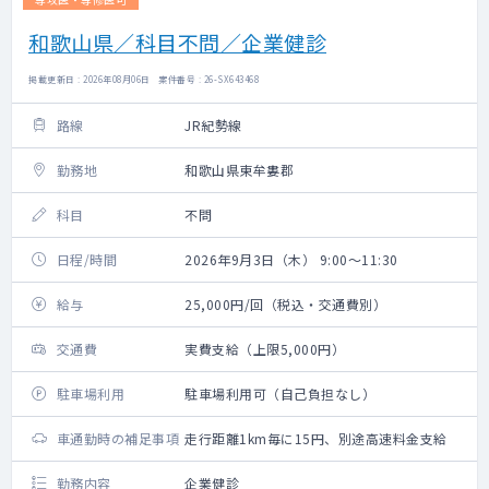
和歌山県／科目不問／企業健診
掲載更新日 : 2026年08月06日 案件番号 : 26-SX643468
路線
JR紀勢線
勤務地
和歌山県東牟婁郡
科目
不問
日程/時間
2026年9月3日（木） 9:00～11:30
給与
25,000円/回（税込・交通費別）
交通費
実費支給（上限5,000円）
駐車場利用
駐車場利用可（自己負担なし）
車通勤時の補足事項
走行距離1km毎に15円、別途高速料金支給
勤務内容
企業健診