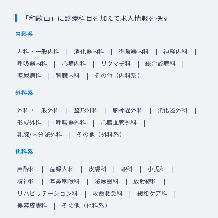
「和歌山」に診療科目を加えて求人情報を探す
内科系
内科・一般内科
消化器内科
循環器内科
神経内科
呼吸器内科
心療内科
リウマチ科
総合診療科
糖尿病科
腎臓内科
その他（内科系）
外科系
外科・一般外科
整形外科
脳神経外科
消化器外科
形成外科
呼吸器外科
心臓血管外科
乳腺/内分泌外科
その他（外科系）
他科系
麻酔科
産婦人科
皮膚科
眼科
小児科
精神科
耳鼻咽喉科
泌尿器科
放射線科
リハビリテーション科
救命救急科
緩和ケア科
美容皮膚科
その他（他科系）