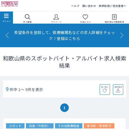
民間医局
ヘルプ
問い合わせ
医師採用ご担当者様へ
求人検索
マイページ
お気に入り
保存済みの
検索条件
希望条件を登録して、医療機関名などの求人詳細をチェッ
ク！登録はこちら
和歌山県のスポットバイト・アルバイト求人検索
結果
9
並べ替え
条件保存
件中 1～ 9件を表示
1
スポット
日勤（午前診）
その他医療施設
専攻医・専修医可