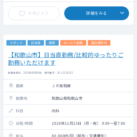
お気に入り
詳細をみる
スポット
日当直
病院
ゆったり勤務
宿日直許可
【和歌山市】日当直勤務/比較的ゆったりご
勤務いただけます
掲載更新日 : 2026年08月06日 案件番号 : 26-SZ626352
路線
ＪＲ阪和線
勤務地
和歌山県和歌山市
科目
内科
日程/時間
2026年11月23日（月・祝） 9:00～翌7:00
給与
80,000円/回（税別・交通費別）