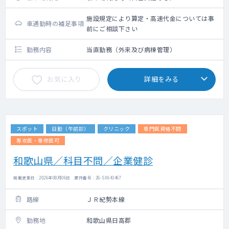
施設規定により算定・高速代金については事
車通勤時の補足事項
前にご相談下さい
勤務内容
当直勤務（外来及び病棟管理）
お気に入り
詳細をみる
スポット
日勤（午前診）
クリニック
専門医資格不問
専攻医・専修医可
和歌山県／科目不問／企業健診
掲載更新日 : 2026年08月06日 案件番号 : 26-SX643467
路線
ＪＲ紀勢本線
勤務地
和歌山県日高郡