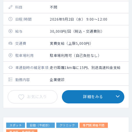
科目
不問
日程/時間
2026年9月2日（水） 9:00～12:00
給与
30,000円/回（税込・交通費別）
交通費
実費支給（上限5,000円）
駐車場利用
駐車場利用可（自己負担なし）
車通勤時の補足事項
走行距離1km毎に15円、別途高速料金支給
勤務内容
企業健診
お気に入り
詳細をみる
スポット
日勤（午前診）
クリニック
専門医資格不問
専攻医・専修医可