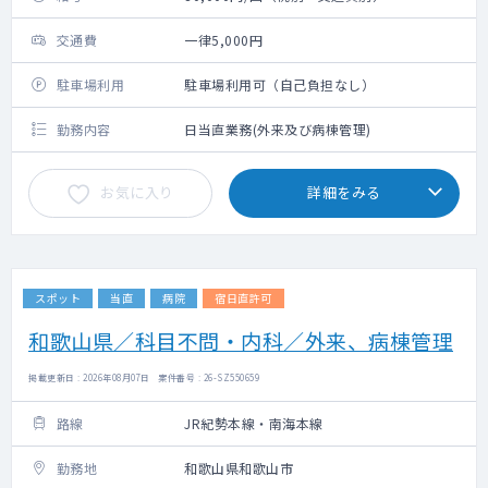
交通費
一律5,000円
駐車場利用
駐車場利用可（自己負担なし）
勤務内容
日当直業務(外来及び病棟管理)
お気に入り
詳細をみる
スポット
当直
病院
宿日直許可
和歌山県／科目不問・内科／外来、病棟管理
掲載更新日 : 2026年08月07日 案件番号 : 26-SZ550659
路線
JR紀勢本線・南海本線
勤務地
和歌山県和歌山市