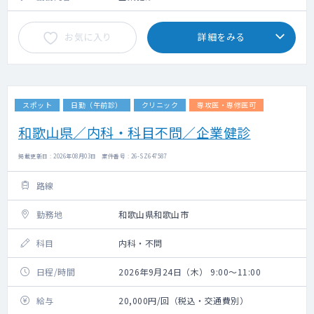
お気に入り
詳細をみる
スポット
日勤（午前診）
クリニック
専攻医・専修医可
和歌山県／内科・科目不問／企業健診
掲載更新日 : 2026年08月03日 案件番号 : 26-SZ647587
路線
勤務地
和歌山県和歌山市
科目
内科・不問
日程/時間
2026年9月24日（木） 9:00～11:00
給与
20,000円/回（税込・交通費別）