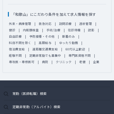
「和歌山」にこだわり条件を加えて求人情報を探す
外来・病棟管理
救急対応
訪問診療
透析管理
健診
内視鏡検査
手術/治療
往診待機
読影
自由診療
予防接種・その他
新着のみ
科目不問を除く
高額給与
ゆったり勤務
宿泊費支給
遠距離交通費支給
60代以上歓迎
経験不問
定期非常勤でも募集中
専門医資格不問
専攻医・専修医可
病院
クリニック
老健
企業
常勤（医師転職）検索
定期非常勤（アルバイト）検索