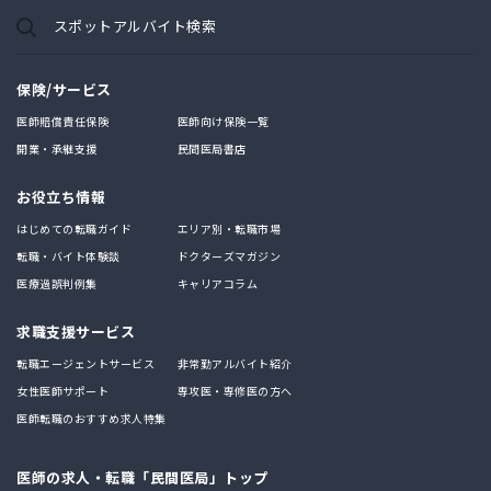
スポットアルバイト検索
保険/サービス
医師賠償責任保険
医師向け保険一覧
開業・承継支援
民間医局書店
お役立ち情報
はじめての転職ガイド
エリア別・転職市場
転職・バイト体験談
ドクターズマガジン
医療過誤判例集
キャリアコラム
求職支援サービス
転職エージェントサービス
非常勤アルバイト紹介
女性医師サポート
専攻医・専修医の方へ
医師転職のおすすめ求人特集
医師の求人・転職「民間医局」トップ