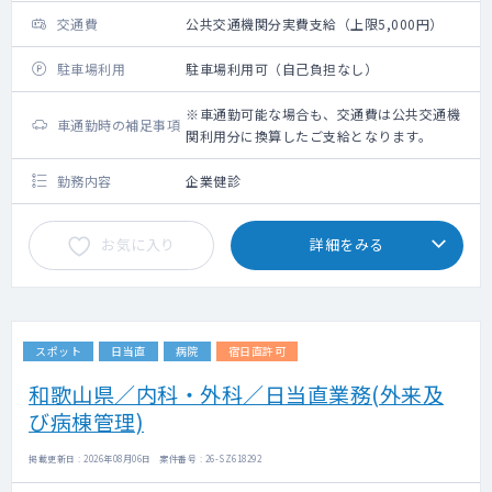
交通費
公共交通機関分実費支給（上限5,000円）
駐車場利用
駐車場利用可（自己負担なし）
※車通勤可能な場合も、交通費は公共交通機
車通勤時の補足事項
関利用分に換算したご支給となります。
勤務内容
企業健診
お気に入り
詳細をみる
スポット
日当直
病院
宿日直許可
和歌山県／内科・外科／日当直業務(外来及
び病棟管理)
掲載更新日 : 2026年08月06日 案件番号 : 26-SZ618292