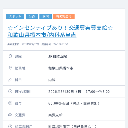
スポット
当直
病院
時間調整可
☆インセンティブあり！交通費実費支給☆
和歌山県橋本市/内科系当直
掲載更新日 : 2026年07月27日 案件番号 : 26-SZ638157
路線
JR和歌山線
勤務地
和歌山県橋本市
科目
内科
日程/時間
2026年8月30日（日） 17:00～翌9:00
給与
60,000円/回（税込・交通費別）
交通費
実費支給
駐車場利用
駐車場利用可（自己負担なし）