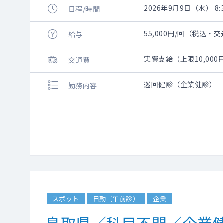
2026年9月9日（水） 8:3
日程/時間
55,000円/回（税込・
給与
実費支給（上限10,00
交通費
巡回健診（企業健診）
勤務内容
スポット
日勤（午前診）
企業
鳥取県／科目不問／企業