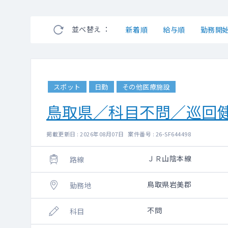
並べ替え ：
新着順
給与順
勤務開
スポット
日勤
その他医療施設
鳥取県／科目不問／巡回
掲載更新日 : 2026年08月07日 案件番号 : 26-SF644498
ＪＲ山陰本線
路線
鳥取県岩美郡
勤務地
不問
科目