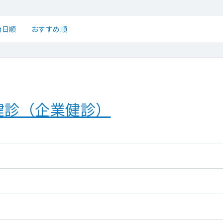
始日順
おすすめ順
健診（企業健診）