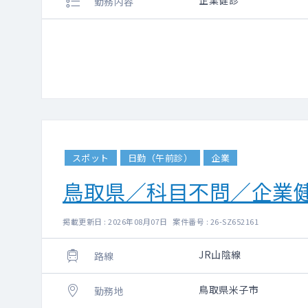
企業健診
勤務内容
スポット
日勤（午前診）
企業
鳥取県／科目不問／企業
掲載更新日 : 2026年08月07日 案件番号 : 26-SZ652161
JR山陰線
路線
鳥取県米子市
勤務地