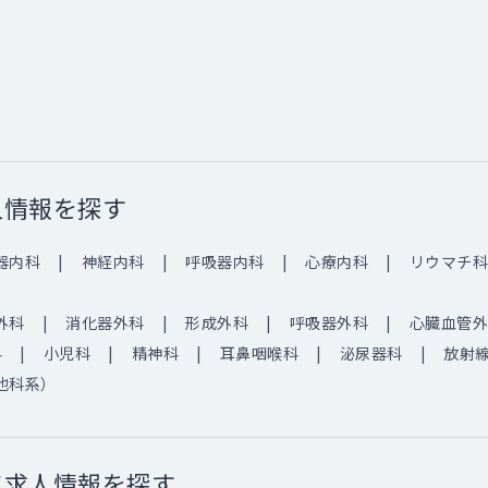
人情報を探す
器内科
神経内科
呼吸器内科
心療内科
リウマチ科
外科
消化器外科
形成外科
呼吸器外科
心臓血管外
科
小児科
精神科
耳鼻咽喉科
泌尿器科
放射
他科系）
て求人情報を探す