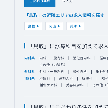
こだわり条件
未入力
「鳥取」の近隣エリアの求人情報を探す
島根
岡山
兵庫
「鳥取」に診療科目を加えて求
内科・一般内科
消化器内科
循環
内科系
その他（内科系）
外科・一般外科
整形外科
脳神経
外科系
麻酔科
産婦人科
皮膚科
眼
他科系
緩和ケア科
美容皮膚科
その他（
「鳥取」にこだわり条件を加え