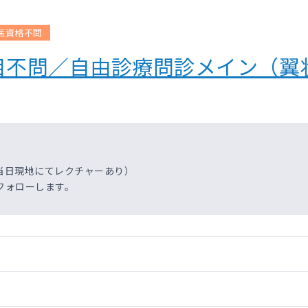
医資格不問
目不問／自由診療問診メイン（翼
当日現地にてレクチャーあり）
フォローします。