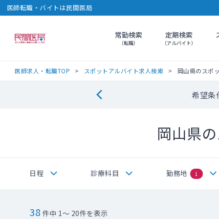
医師転職・バイトは民間医局
常勤検索
定期検索
民間医局
（転職）
（アルバイト）
医師求人・転職TOP
スポットアルバイト求人検索
岡山県のスポ
希望条
岡山県の
日程
診療科目
勤務地
1
38
件中 1～ 20件を表示