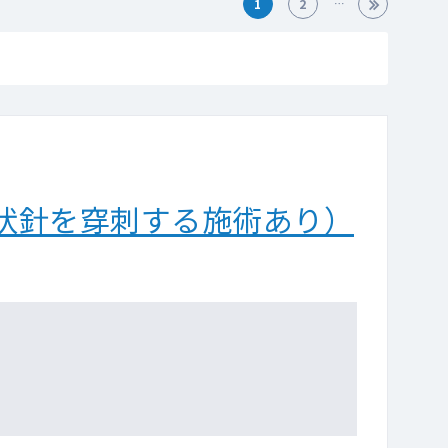
1
2
状針を穿刺する施術あり）