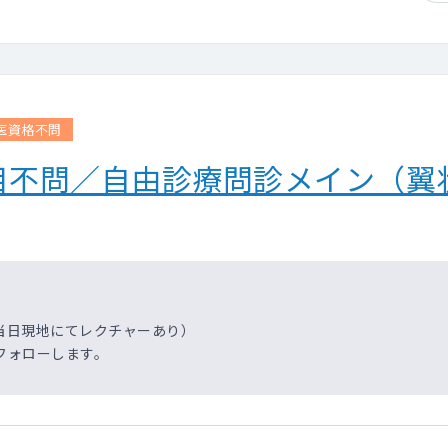
医資格不問
目不問／自由診療問診メイン（翼
当日現地にてレクチャーあり）
フォローします。