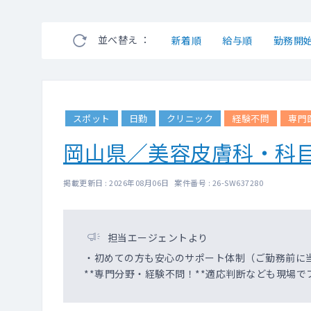
並べ替え ：
新着順
給与順
勤務開
スポット
日勤
クリニック
経験不問
専門
岡山県／美容皮膚科・科
掲載更新日 : 2026年08月06日 案件番号 : 26-SW637280
担当エージェントより
・初めての方も安心のサポート体制（ご勤務前に
**専門分野・経験不問！**適応判断なども現場で