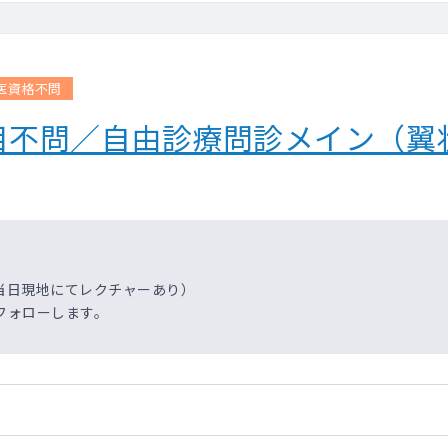
医資格不問
目不問／自由診療問診メイン（翼
当日現地にてレクチャーあり）
フォローします。