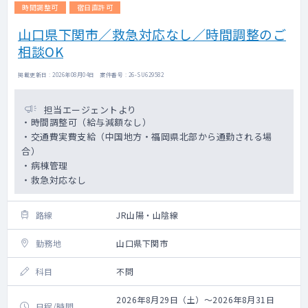
時間調整可
宿日直許可
山口県下関市／救急対応なし／時間調整のご
相談OK
掲載更新日 : 2026年08月04日 案件番号 : 26-SU629582
担当エージェントより
・時間調整可（給与減額なし）
・交通費実費支給（中国地方・福岡県北部から通勤される場
合）
・病棟管理
・救急対応なし
路線
JR山陽・山陰線
勤務地
山口県下関市
科目
不問
2026年8月29日（土）～2026年8月31日
日程/時間