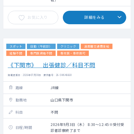
お気に入り
詳細をみる
スポット
日勤（午前診）
クリニック
遠距離交通費支給
経験不問
専門医資格不問
専攻医・専修医可
《下関市》 出張健診／科目不問
掲載更新日 : 2026年07月30日 案件番号 : 26-SW646668
路線
JR線
勤務地
山口県下関市
科目
不問
2026年9月3日（木） 8:30～12:45※受付受
日程/時間
診者診察終了まで