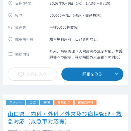
日程/時間
2026年9月9日（水） 17:30～翌7:30
給与
50,000円/回（税込・交通費別）
交通費
一律5,000円支給
駐車場利用
駐車場利用可（自己負担なし）
外来、病棟管理（入院患者の急変対応、看護
勤務内容
師等への指示、稀な時間外来患者への対応）
お気に入り
詳細をみる
スポット
当直
病院
高額給与
宿日直許可
山口県／内科・外科／外来及び病棟管理・救
急対応（救急車対応有）
掲載更新日 : 2026年07月15日 案件番号 : 26-SU637720