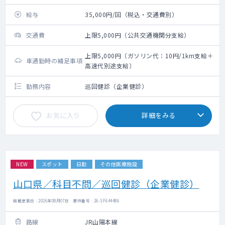
給与
35,000円/回（税込・交通費別）
交通費
上限5,000円（公共交通機関分支給）
上限5,000円（ガソリン代：10円/1km支給＋
車通勤時の補足事項
高速代別途支給）
勤務内容
巡回健診（企業健診）
お気に入り
詳細をみる
NEW
スポット
日勤
その他医療施設
山口県／科目不問／巡回健診（企業健診）
掲載更新日 : 2026年08月07日 案件番号 : 26-SF644486
路線
JR山陽本線