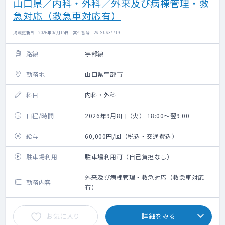
山口県／内科・外科／外来及び病棟管理・救
急対応（救急車対応有）
掲載更新日 : 2026年07月15日 案件番号 : 26-SU637719
路線
宇部線
勤務地
山口県宇部市
科目
内科・外科
日程/時間
2026年9月8日（火） 18:00～翌9:00
給与
60,000円/回（税込・交通費込）
駐車場利用
駐車場利用可（自己負担なし）
外来及び病棟管理・救急対応（救急車対応
勤務内容
有）
お気に入り
詳細をみる