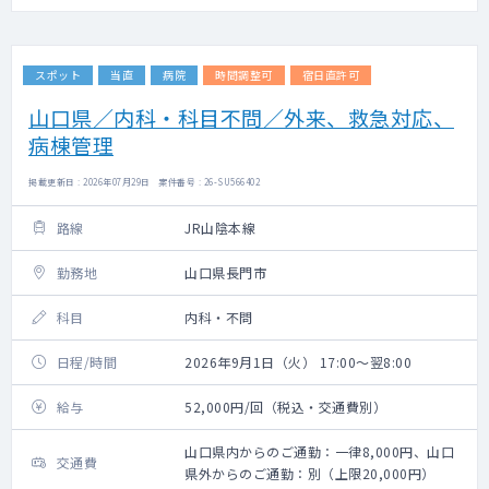
スポット
当直
病院
時間調整可
宿日直許可
山口県／内科・科目不問／外来、救急対応、
病棟管理
掲載更新日 : 2026年07月29日 案件番号 : 26-SU566402
路線
JR山陰本線
勤務地
山口県長門市
科目
内科・不問
日程/時間
2026年9月1日（火） 17:00～翌8:00
給与
52,000円/回（税込・交通費別）
山口県内からのご通勤：一律8,000円、山口
交通費
県外からのご通勤：別（上限20,000円）