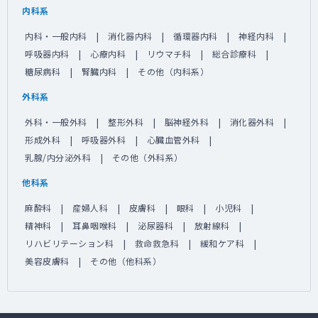
内科系
内科・一般内科
消化器内科
循環器内科
神経内科
呼吸器内科
心療内科
リウマチ科
総合診療科
糖尿病科
腎臓内科
その他（内科系）
外科系
外科・一般外科
整形外科
脳神経外科
消化器外科
形成外科
呼吸器外科
心臓血管外科
乳腺/内分泌外科
その他（外科系）
他科系
麻酔科
産婦人科
皮膚科
眼科
小児科
精神科
耳鼻咽喉科
泌尿器科
放射線科
リハビリテーション科
救命救急科
緩和ケア科
美容皮膚科
その他（他科系）