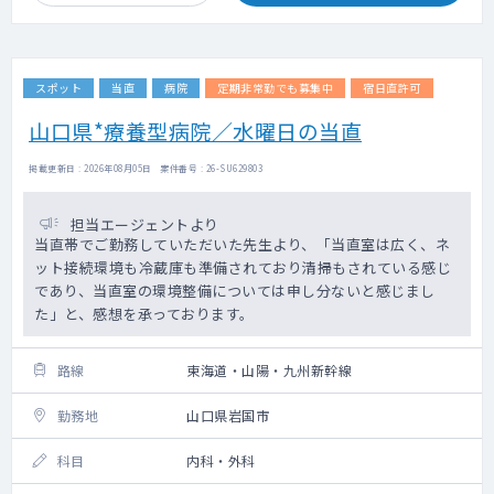
スポット
当直
病院
定期非常勤でも募集中
宿日直許可
山口県*療養型病院／水曜日の当直
掲載更新日 : 2026年08月05日 案件番号 : 26-SU629803
担当エージェントより
当直帯でご勤務していただいた先生より、「当直室は広く、ネ
ット接続環境も冷蔵庫も準備されており清掃もされている感じ
であり、当直室の環境整備については申し分ないと感じまし
た」と、感想を承っております。
路線
東海道・山陽・九州新幹線
勤務地
山口県岩国市
科目
内科・外科