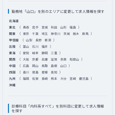
勤務地「山口」を別のエリアに変更して求人情報を探す
北海道
（
）
東北
青森
岩手
宮城
秋田
山形
福島
（
）
関東
東京
千葉
埼玉
神奈川
茨城
栃木
群馬
（
）
甲信越
山梨
長野
新潟
（
）
北陸
富山
石川
福井
（
）
東海
愛知
岐阜
静岡
三重
（
）
関西
大阪
京都
兵庫
滋賀
奈良
和歌山
（
）
中国
広島
岡山
鳥取
島根
山口
（
）
四国
香川
徳島
愛媛
高知
（
）
九州
福岡
佐賀
長崎
熊本
大分
宮崎
鹿児島
沖縄
診療科目「内科系すべて」を別科目に変更して求人情報
を探す