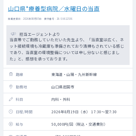
山口県*療養型病院／水曜日の当直
掲載更新日 : 2026年08月05日 案件番号 : 26-SU612536
担当エージェントより
当直帯でご勤務していただいた先生より、「当直室は広く、ネ
ット接続環境も冷蔵庫も準備されており清掃もされている感じ
であり、当直室の環境整備については申し分ないと感じまし
た」と、感想を承っております。
路線
東海道・山陽・九州新幹線
勤務地
山口県岩国市
科目
内科・外科
日程/時間
2026年8月19日（水） 17:30～翌7:30
給与
50,000円/回（税込・交通費別）