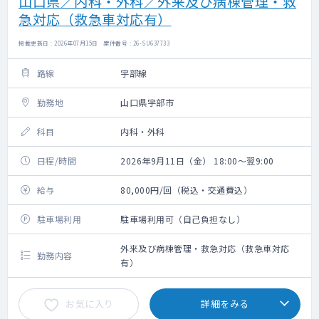
山口県／内科・外科／外来及び病棟管理・救
急対応（救急車対応有）
掲載更新日 : 2026年07月15日 案件番号 : 26-SU637733
路線
宇部線
勤務地
山口県宇部市
科目
内科・外科
日程/時間
2026年9月11日（金） 18:00～翌9:00
給与
80,000円/回（税込・交通費込）
駐車場利用
駐車場利用可（自己負担なし）
外来及び病棟管理・救急対応（救急車対応
勤務内容
有）
お気に入り
詳細をみる