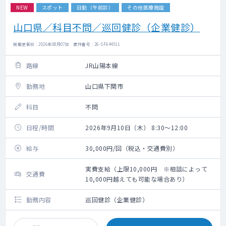
NEW
スポット
日勤（午前診）
その他医療施設
山口県／科目不問／巡回健診（企業健診）
掲載更新日 : 2026年08月07日 案件番号 : 26-SF644511
路線
JR山陽本線
勤務地
山口県下関市
科目
不問
日程/時間
2026年9月10日（木） 8:30～12:00
給与
30,000円/回（税込・交通費別）
実費支給（上限10,000円 ※相談によって
交通費
10,000円越えても可能な場合あり）
勤務内容
巡回健診（企業健診）