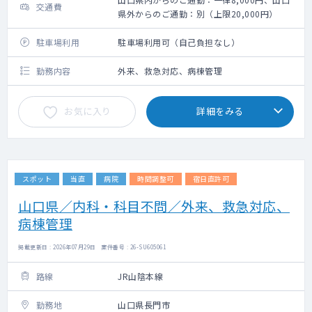
交通費
県外からのご通勤：別（上限20,000円）
駐車場利用
駐車場利用可（自己負担なし）
勤務内容
外来、救急対応、病棟管理
お気に入り
詳細をみる
スポット
当直
病院
時間調整可
宿日直許可
山口県／内科・科目不問／外来、救急対応、
病棟管理
掲載更新日 : 2026年07月29日 案件番号 : 26-SU605061
路線
JR山陰本線
勤務地
山口県長門市