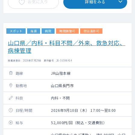
お気に入り
詳細をみる
スポット
当直
病院
時間調整可
宿日直許可
山口県／内科・科目不問／外来、救急対応、
病棟管理
掲載更新日 : 2026年07月29日 案件番号 : 26-SU566414
路線
JR山陰本線
勤務地
山口県長門市
科目
内科・不問
日程/時間
2026年9月10日（木） 17:00～翌8:00
給与
52,000円/回（税込・交通費別）
山口県内からのご通勤：一律8,000円、山口