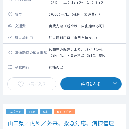
（月） （土）17:30～（月）8:30
給与
90,000円/回（税込・交通費別）
交通費
実費支給（新幹線：自由席のみ可）
駐車場利用
駐車場利用可（自己負担なし）
依頼元の規定により、ガソリン代
車通勤時の補足事項
（8km/L）・高速料金（ETC）支給
勤務内容
病棟管理
お気に入り
詳細をみる
スポット
日勤
病院
宿日直許可
山口県／内科／外来、救急対応、病棟管理