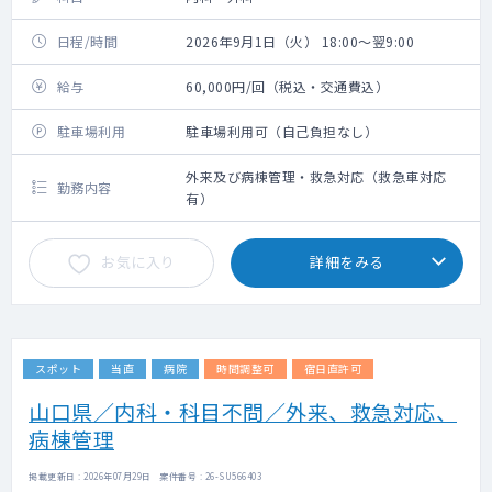
日程/時間
2026年9月1日（火） 18:00～翌9:00
給与
60,000円/回（税込・交通費込）
駐車場利用
駐車場利用可（自己負担なし）
外来及び病棟管理・救急対応（救急車対応
勤務内容
有）
お気に入り
詳細をみる
スポット
当直
病院
時間調整可
宿日直許可
山口県／内科・科目不問／外来、救急対応、
病棟管理
掲載更新日 : 2026年07月29日 案件番号 : 26-SU566403