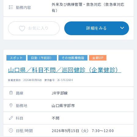
外来及び病棟管理・救急対応（救急車対応
勤務内容
有）
お気に入り
詳細をみる
スポット
日勤（午前診）
その他医療施設
金額UP
山口県／科目不問／巡回健診（企業健診）
掲載更新日 : 2026年08月06日 案件番号 : 26-SF632684
路線
JR宇部線
勤務地
山口県宇部市
科目
不問
日程/時間
2026年9月15日（火） 7:30～12:00