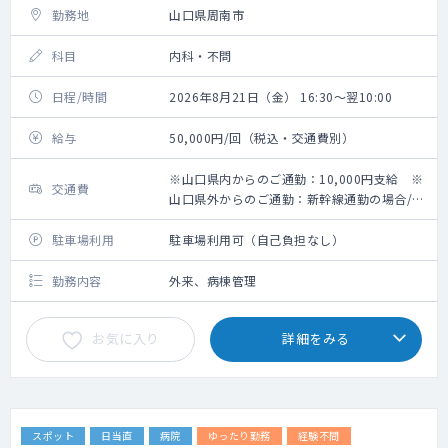
勤務地
山口県周南市
科目
内科・不問
日程/時間
2026年8月21日（金） 16:30～翌10:00
給与
50,000円/回（税込・交通費別）
※山口県内からのご通勤：10,000円支給 ※
交通費
山口県外からのご通勤：新幹線通勤の場合/上
限25,000円、車通勤の場合/一律20,000円
駐車場利用
駐車場利用可（自己負担なし）
勤務内容
外来、病棟管理
お気に入り
詳細をみる
スポット
日当直
病院
ゆったり勤務
経験不問