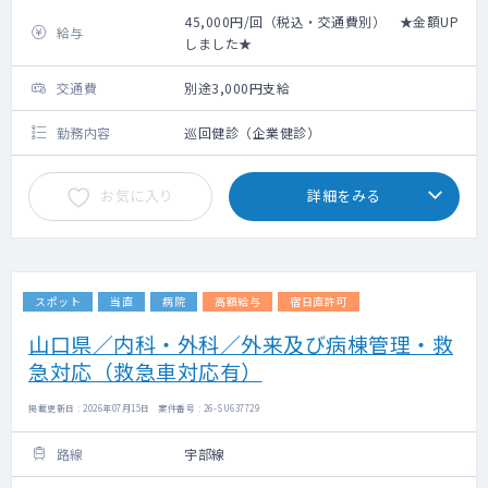
45,000円/回（税込・交通費別） ★金額UP
給与
しました★
交通費
別途3,000円支給
勤務内容
巡回健診（企業健診）
お気に入り
詳細をみる
スポット
当直
病院
高額給与
宿日直許可
山口県／内科・外科／外来及び病棟管理・救
急対応（救急車対応有）
掲載更新日 : 2026年07月15日 案件番号 : 26-SU637729
路線
宇部線