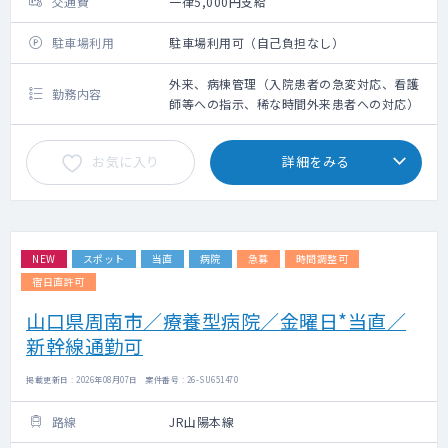
交通費
一律5,000円支給
駐車場利用
駐車場利用可（自己負担なし）
外来、病棟管理（入院患者の急変対応、看護
勤務内容
師等への指示、稀な時間外来患者への対応）
お気に入り
詳細をみる
NEW
スポット
当直
病院
急募
時間調整可
宿日直許可
山口県周南市／療養型病院／金曜日*当直／
新幹線通勤可
掲載更新日 : 2026年08月07日 案件番号 : 26-SU651470
路線
JR山陽本線