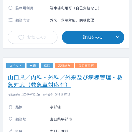
駐車場利用
駐車場利用可（自己負担なし）
勤務内容
外来、救急対応、病棟管理
お気に入り
詳細をみる
スポット
当直
病院
高額給与
宿日直許可
山口県／内科・外科／外来及び病棟管理・救
急対応（救急車対応有）
掲載更新日 : 2026年07月15日 案件番号 : 26-SU637716
路線
宇部線
勤務地
山口県宇部市
科目
内科・外科