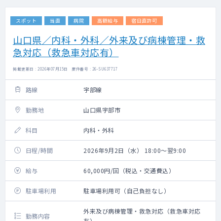
スポット
当直
病院
高額給与
宿日直許可
山口県／内科・外科／外来及び病棟管理・救
急対応（救急車対応有）
掲載更新日 : 2026年07月15日 案件番号 : 26-SU637717
路線
宇部線
勤務地
山口県宇部市
科目
内科・外科
日程/時間
2026年9月2日（水） 18:00～翌9:00
給与
60,000円/回（税込・交通費込）
駐車場利用
駐車場利用可（自己負担なし）
外来及び病棟管理・救急対応（救急車対応
勤務内容
有）