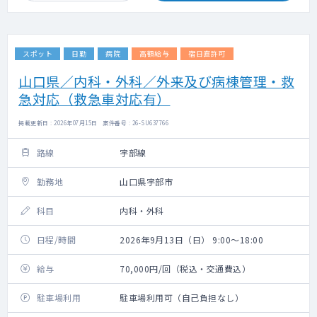
スポット
日勤
病院
高額給与
宿日直許可
山口県／内科・外科／外来及び病棟管理・救
急対応（救急車対応有）
掲載更新日 : 2026年07月15日 案件番号 : 26-SU637766
路線
宇部線
勤務地
山口県宇部市
科目
内科・外科
日程/時間
2026年9月13日（日） 9:00～18:00
給与
70,000円/回（税込・交通費込）
駐車場利用
駐車場利用可（自己負担なし）