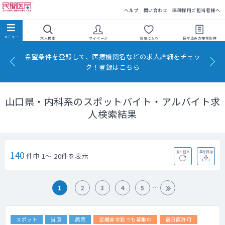
民間医局
ヘルプ
問い合わせ
医師採用ご担当者様へ
求人検索
マイページ
お気に入り
保存済みの
検索条件
希望条件を登録して、医療機関名などの求人詳細をチェッ
ク！登録はこちら
山口県・内科系のスポットバイト・アルバイト求
人検索結果
140
並べ替え
条件保存
件中 1～ 20件を表示
1
2
3
4
5
スポット
当直
病院
定期非常勤でも募集中
宿日直許可