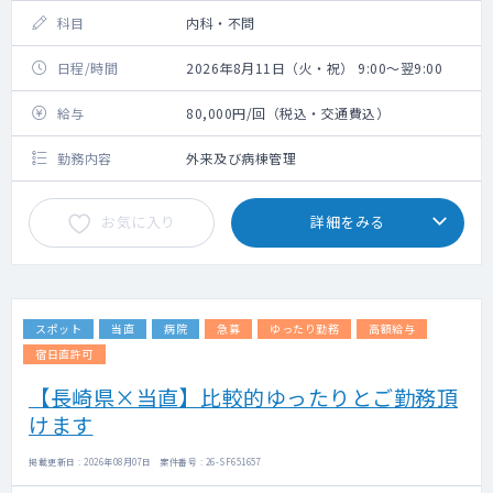
科目
内科・不問
日程/時間
2026年8月11日（火・祝） 9:00～翌9:00
給与
80,000円/回（税込・交通費込）
勤務内容
外来及び病棟管理
お気に入り
詳細をみる
スポット
当直
病院
急募
ゆったり勤務
高額給与
宿日直許可
【長崎県×当直】比較的ゆったりとご勤務頂
けます
掲載更新日 : 2026年08月07日 案件番号 : 26-SF651657