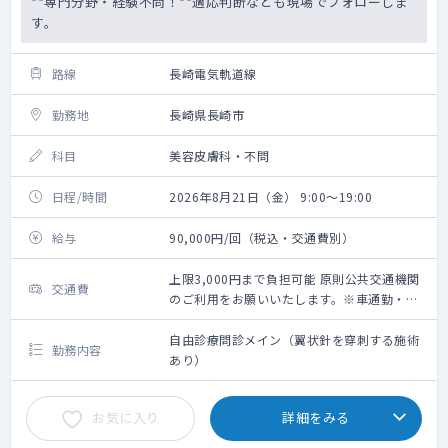
**専門分野・経験不問！**適応判断なども現場でフォローしま
す。
路線
長崎電気軌道線
勤務地
長崎県長崎市
科目
美容皮膚科・不問
日程/時間
2026年8月21日（金） 9:00～19:00
給与
90,000円/回（税込・交通費別）
上限3,000円まで負担可能 原則公共交通機関
交通費
のご利用をお願いいたします。※車通勤・タ
クシー利用要相談
自由診療問診メイン（翼状針を穿刺する施術
勤務内容
あり）
お気に入り
詳細をみる