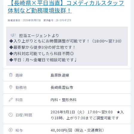
【長崎県×平日当直】コメディカルスタッフ
体制など勤務環境抜群！
掲載更新日 : 2026年08月07日 案件番号 : 26-SF647279
担当エージェントより
◆入り上がりともにお時間調整が可能です！（18:00～翌7:30）
◆最寄駅から徒歩3分の好立地です！
◆内科対応可能でしたら科目不問◎
◆平日：月～金曜日で相談可能です♩
路線
島原鉄道線
勤務地
長崎県雲仙市
科目
内科・整形外科
2026年9月1日（火） 17:00～翌9:00 ★入
日程/時間
り18時、上がり7:30までご調整可能です
給与
40,000円/回（税込・交通費別）