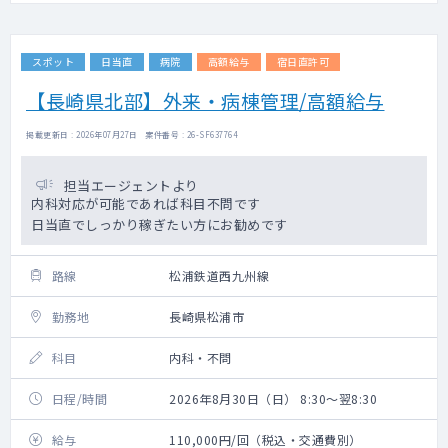
スポット
日当直
病院
高額給与
宿日直許可
【長崎県北部】外来・病棟管理/高額給与
掲載更新日 : 2026年07月27日 案件番号 : 26-SF637764
担当エージェントより
内科対応が可能であれば科目不問です
日当直でしっかり稼ぎたい方にお勧めです
路線
松浦鉄道西九州線
勤務地
長崎県松浦市
科目
内科・不問
日程/時間
2026年8月30日（日） 8:30～翌8:30
給与
110,000円/回（税込・交通費別）