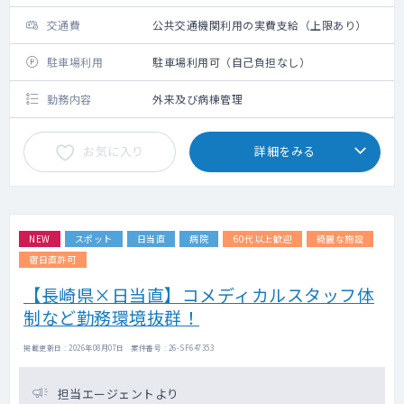
交通費
公共交通機関利用の実費支給（上限あり）
駐車場利用
駐車場利用可（自己負担なし）
勤務内容
外来及び病棟管理
お気に入り
詳細をみる
NEW
スポット
日当直
病院
60代以上歓迎
綺麗な施設
宿日直許可
【長崎県×日当直】コメディカルスタッフ体
制など勤務環境抜群！
掲載更新日 : 2026年08月07日 案件番号 : 26-SF647353
担当エージェントより