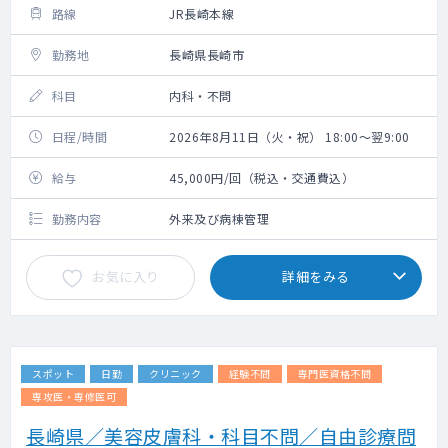
路線
JR長崎本線
勤務地
長崎県長崎市
科目
内科・不問
日程/時間
2026年8月11日（火・祝） 18:00～翌9:00
給与
45,000円/回（税込・交通費込）
勤務内容
外来及び病棟管理
お気に入り
詳細をみる
スポット
日勤
クリニック
経験不問
専門医資格不問
専攻医・専修医可
長崎県／美容皮膚科・科目不問／自由診療問