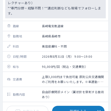
レクチャーあり）
**専門分野・経験不問！**適応判断なども現場でフォローしま
す。
路線
長崎電気軌道線
勤務地
長崎県長崎市
科目
美容皮膚科・不問
日程/時間
2026年8月31日（月） 9:00～19:00
給与
90,000円/回（税込・交通費別）
上限3,000円まで負担可能 原則公共交通機関
交通費
のご利用をお願いいたします。※車通勤・タ
クシー利用要相談
自由診療問診メイン（翼状針を穿刺する施術
勤務内容
あり）