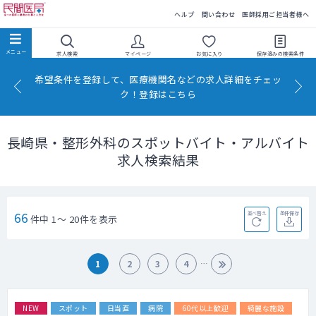
民間医局
ヘルプ
問い合わせ
医師採用ご担当者様へ
求人検索
マイページ
お気に入り
保存済みの
検索条件
希望条件を登録して、医療機関名などの求人詳細をチェッ
ク！登録はこちら
長崎県・整形外科のスポットバイト・アルバイト
求人検索結果
66
並べ替え
条件保存
件中 1～ 20件を表示
1
2
3
4
NEW
スポット
日当直
病院
60代以上歓迎
綺麗な施設