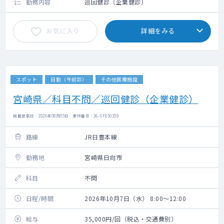
勤務内容
巡回健診（企業健診）
お気に入り
詳細をみる
スポット
日勤（午前診）
その他医療施設
宮崎県／科目不問／巡回健診（企業健診）
掲載更新日 : 2026年08月05日 案件番号 : 26-SF650359
路線
JR日豊本線
勤務地
宮崎県日向市
科目
不問
日程/時間
2026年10月7日（水） 8:00～12:00
給与
35,000円/回（税込・交通費別）