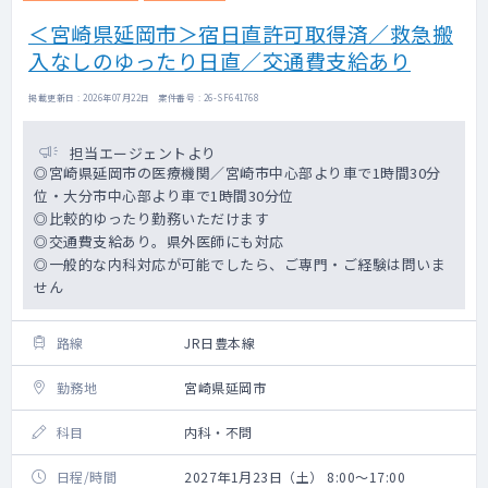
＜宮崎県延岡市＞宿日直許可取得済／救急搬
入なしのゆったり日直／交通費支給あり
掲載更新日 : 2026年07月22日 案件番号 : 26-SF641768
担当エージェントより
◎宮崎県延岡市の医療機関／宮崎市中心部より車で1時間30分
位・大分市中心部より車で1時間30分位
◎比較的ゆったり勤務いただけます
◎交通費支給あり。県外医師にも対応
◎一般的な内科対応が可能でしたら、ご専門・ご経験は問いま
せん
路線
JR日豊本線
勤務地
宮崎県延岡市
科目
内科・不問
日程/時間
2027年1月23日（土） 8:00～17:00