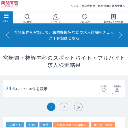
民間医局
ヘルプ
問い合わせ
医師採用ご担当者様へ
求人検索
マイページ
お気に入り
保存済みの
検索条件
希望条件を登録して、医療機関名などの求人詳細をチェッ
ク！登録はこちら
宮崎県・神経内科のスポットバイト・アルバイト
求人検索結果
24
並べ替え
条件保存
件中 1～ 20件を表示
1
2
スポット
日勤
病院
定期非常勤でも募集中
ゆったり勤務