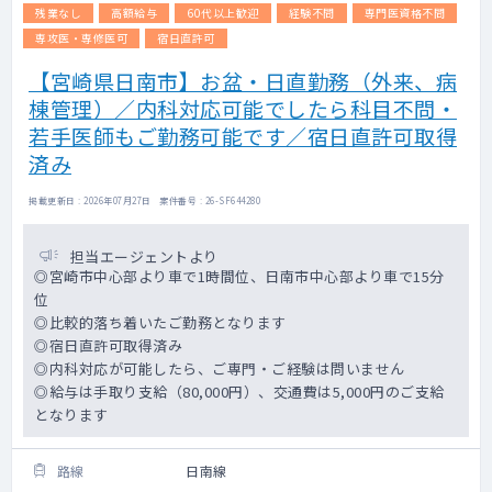
残業なし
高額給与
60代以上歓迎
経験不問
専門医資格不問
専攻医・専修医可
宿日直許可
【宮崎県日南市】お盆・日直勤務（外来、病
棟管理）／内科対応可能でしたら科目不問・
若手医師もご勤務可能です／宿日直許可取得
済み
掲載更新日 : 2026年07月27日 案件番号 : 26-SF644280
担当エージェントより
◎宮崎市中心部より車で1時間位、日南市中心部より車で15分
位
◎比較的落ち着いたご勤務となります
◎宿日直許可取得済み
◎内科対応が可能したら、ご専門・ご経験は問いません
◎給与は手取り支給（80,000円）、交通費は5,000円のご支給
となります
路線
日南線