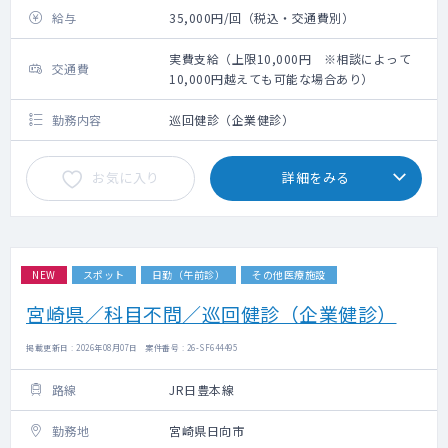
給与
35,000円/回（税込・交通費別）
実費支給（上限10,000円 ※相談によって
交通費
10,000円越えても可能な場合あり）
勤務内容
巡回健診（企業健診）
お気に入り
詳細をみる
NEW
スポット
日勤（午前診）
その他医療施設
宮崎県／科目不問／巡回健診（企業健診）
掲載更新日 : 2026年08月07日 案件番号 : 26-SF644495
路線
JR日豊本線
勤務地
宮崎県日向市