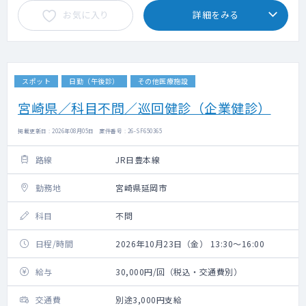
お気に入り
詳細をみる
スポット
日勤（午後診）
その他医療施設
宮崎県／科目不問／巡回健診（企業健診）
掲載更新日 : 2026年08月05日 案件番号 : 26-SF650365
路線
JR日豊本線
勤務地
宮崎県延岡市
科目
不問
日程/時間
2026年10月23日（金） 13:30～16:00
給与
30,000円/回（税込・交通費別）
交通費
別途3,000円支給