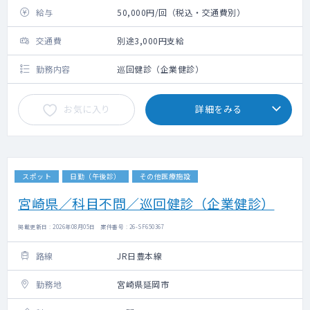
給与
50,000円/回（税込・交通費別）
交通費
別途3,000円支給
勤務内容
巡回健診（企業健診）
お気に入り
詳細をみる
スポット
日勤（午後診）
その他医療施設
宮崎県／科目不問／巡回健診（企業健診）
掲載更新日 : 2026年08月05日 案件番号 : 26-SF650367
路線
JR日豊本線
勤務地
宮崎県延岡市