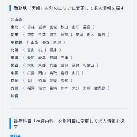
勤務地「宮崎」を別のエリアに変更して求人情報を探す
北海道
（
）
東北
青森
岩手
宮城
秋田
山形
福島
（
）
関東
東京
千葉
埼玉
神奈川
茨城
栃木
群馬
（
）
甲信越
山梨
長野
新潟
（
）
北陸
富山
石川
福井
（
）
東海
愛知
岐阜
静岡
三重
（
）
関西
大阪
京都
兵庫
滋賀
奈良
和歌山
（
）
中国
広島
岡山
鳥取
島根
山口
（
）
四国
香川
徳島
愛媛
高知
（
）
九州
福岡
佐賀
長崎
熊本
大分
宮崎
鹿児島
沖縄
診療科目「神経内科」を別科目に変更して求人情報を探
す
内科系