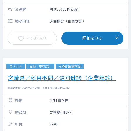
交通費
別途3,000円支給
勤務内容
巡回健診（企業健診）
お気に入り
詳細をみる
スポット
日勤（午前診）
その他医療施設
宮崎県／科目不問／巡回健診（企業健診）
掲載更新日 : 2026年08月05日 案件番号 : 26-SF650360
路線
JR日豊本線
勤務地
宮崎県日向市
科目
不問