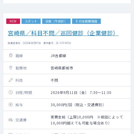
NEW
スポット
日勤（午前診）
その他医療施設
宮崎県／科目不問／巡回健診（企業健診）
掲載更新日 : 2026年08月07日 案件番号 : 26-SF644516
路線
JR吉都線
勤務地
宮崎県都城市
科目
不問
日程/時間
2026年9月11日（金） 7:30～11:30
給与
30,000円/回（税込・交通費別）
実費支給（上限10,000円 ※相談によって
交通費
10,000円越えても可能な場合あり）