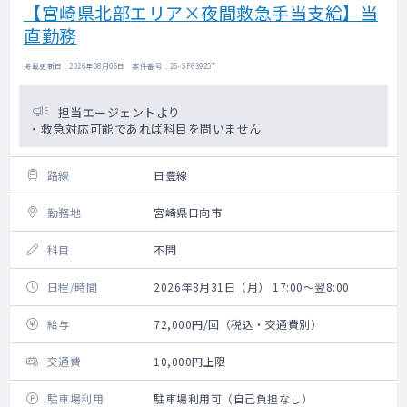
【宮崎県北部エリア×夜間救急手当支給】当
直勤務
掲載更新日 : 2026年08月06日 案件番号 : 26-SF639257
担当エージェントより
・救急対応可能であれば科目を問いません
路線
日豊線
勤務地
宮崎県日向市
科目
不問
日程/時間
2026年8月31日（月） 17:00～翌8:00
給与
72,000円/回（税込・交通費別）
交通費
10,000円上限
駐車場利用
駐車場利用可（自己負担なし）