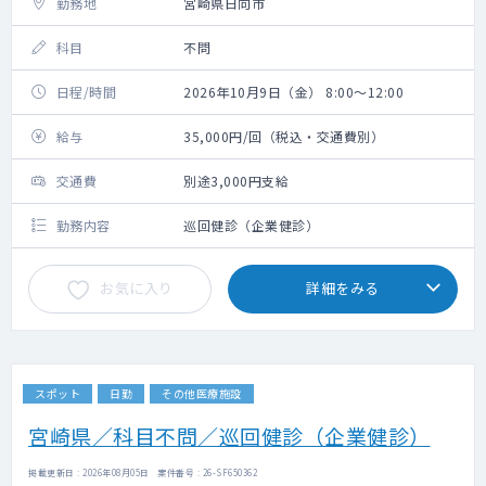
勤務地
宮崎県日向市
科目
不問
日程/時間
2026年10月9日（金） 8:00～12:00
給与
35,000円/回（税込・交通費別）
交通費
別途3,000円支給
勤務内容
巡回健診（企業健診）
お気に入り
詳細をみる
スポット
日勤
その他医療施設
宮崎県／科目不問／巡回健診（企業健診）
掲載更新日 : 2026年08月05日 案件番号 : 26-SF650362