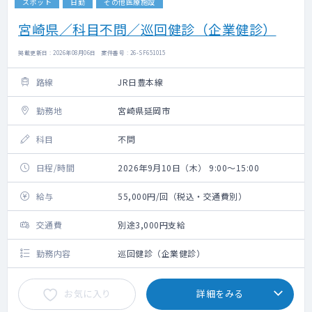
スポット
日勤
その他医療施設
宮崎県／科目不問／巡回健診（企業健診）
掲載更新日 : 2026年08月06日 案件番号 : 26-SF651015
路線
JR日豊本線
勤務地
宮崎県延岡市
科目
不問
日程/時間
2026年9月10日（木） 9:00～15:00
給与
55,000円/回（税込・交通費別）
交通費
別途3,000円支給
勤務内容
巡回健診（企業健診）
お気に入り
詳細をみる