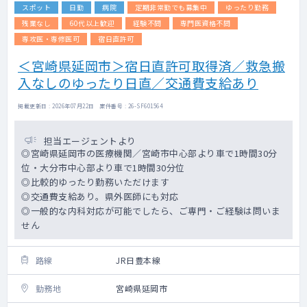
スポット
日勤
病院
定期非常勤でも募集中
ゆったり勤務
残業なし
60代以上歓迎
経験不問
専門医資格不問
専攻医・専修医可
宿日直許可
＜宮崎県延岡市＞宿日直許可取得済／救急搬
入なしのゆったり日直／交通費支給あり
掲載更新日 : 2026年07月22日 案件番号 : 26-SF601564
担当エージェントより
◎宮崎県延岡市の医療機関／宮崎市中心部より車で1時間30分
位・大分市中心部より車で1時間30分位
◎比較的ゆったり勤務いただけます
◎交通費支給あり。県外医師にも対応
◎一般的な内科対応が可能でしたら、ご専門・ご経験は問いま
せん
路線
JR日豊本線
勤務地
宮崎県延岡市