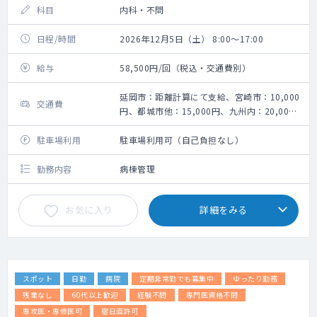
科目
内科・不問
日程/時間
2026年12月5日（土） 8:00～17:00
給与
58,500円/回（税込・交通費別）
延岡市：距離計算にて支給、宮崎市：10,000
交通費
円、都城市他：15,000円、九州内：20,000
円
駐車場利用
駐車場利用可（自己負担なし）
勤務内容
病棟管理
お気に入り
詳細をみる
スポット
日勤
病院
定期非常勤でも募集中
ゆったり勤務
残業なし
60代以上歓迎
経験不問
専門医資格不問
専攻医・専修医可
宿日直許可