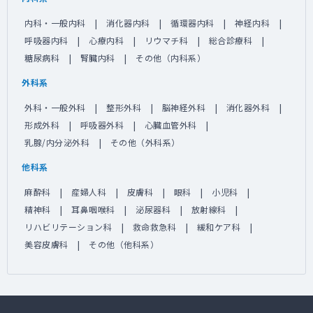
内科・一般内科
消化器内科
循環器内科
神経内科
呼吸器内科
心療内科
リウマチ科
総合診療科
糖尿病科
腎臓内科
その他（内科系）
外科系
外科・一般外科
整形外科
脳神経外科
消化器外科
形成外科
呼吸器外科
心臓血管外科
乳腺/内分泌外科
その他（外科系）
他科系
麻酔科
産婦人科
皮膚科
眼科
小児科
精神科
耳鼻咽喉科
泌尿器科
放射線科
リハビリテーション科
救命救急科
緩和ケア科
美容皮膚科
その他（他科系）