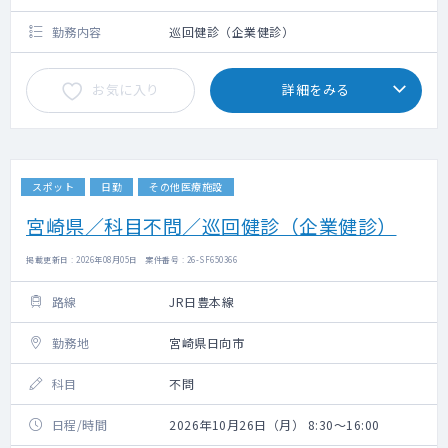
勤務内容
巡回健診（企業健診）
お気に入り
詳細をみる
スポット
日勤
その他医療施設
宮崎県／科目不問／巡回健診（企業健診）
掲載更新日 : 2026年08月05日 案件番号 : 26-SF650366
路線
JR日豊本線
勤務地
宮崎県日向市
科目
不問
日程/時間
2026年10月26日（月） 8:30～16:00