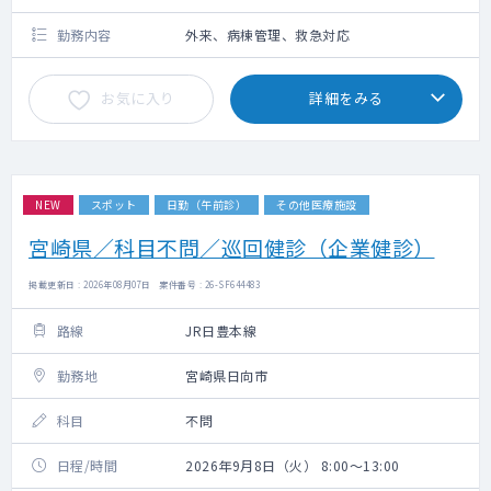
勤務内容
外来、病棟管理、救急対応
お気に入り
詳細をみる
NEW
スポット
日勤（午前診）
その他医療施設
宮崎県／科目不問／巡回健診（企業健診）
掲載更新日 : 2026年08月07日 案件番号 : 26-SF644483
路線
JR日豊本線
勤務地
宮崎県日向市
科目
不問
日程/時間
2026年9月8日（火） 8:00～13:00